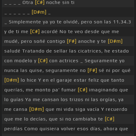
_ _ _ _ Otra
[C#]
noche sin ti
_ _ _ _ _ _
[D#m]
_
_ Simplemente ya yo te olvidé, pero son las 11.34.3
y de ti me
[C#]
acordé No te veo desde que me
mudé, pero soñé contigo
[F#]
anoche y te
[D#m]
saludé Tratando de sellar las cicatrices, he estado
con modelo y
[C#]
con actrices _ Seguramente yo
nunca las quise, seguramente no
[F#]
sé ni por qué
[D#m]
lo hice Y en el garaje estar feliz que tanto
querías, me monto pa' fumar
[C#]
imaginando que
lo guías Ya me cansan los trizos ni las orgías, ya
me cansa
[D#m]
que mi vida siga vacía Y recuerdo
que me lo decías, que si no cambiaba te
[C#]
perdías Como quisiera volver esos días, ahora que