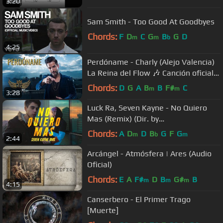
3:20
Sam Smith - Too Good At Goodbyes
Chords:
F
D
C
G
B
G
D
m
m
b
4:25
Perdóname - Charly (Alejo Valencia)
La Reina del Flow 🎶 Canción oficial -
Letra | Caracol TV
Chords:
D
G
A
B
B
F#
C
m
m
3:28
Luck Ra, Seven Kayne - No Quiero
Mas (Remix) (Dir. by
@Rafaarganaraz)
Chords:
A
D
D
B
G
F
G
m
b
m
2:44
Arcángel - Atmósfera | Ares (Audio
Oficial)
Chords:
E
A
F#
D
B
G#
B
m
m
m
4:15
Canserbero - El Primer Trago
[Muerte]