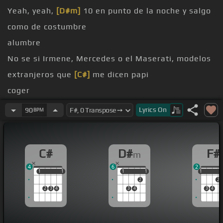
Yeah, yeah,
[D#m]
10 en punto de la noche y salgo
como de costumbre
alumbre
No se si Irmene, Mercedes o el Maserati, modelos
extranjeros que
[C#]
me dicen papi
coger
baña
Lyrics
On
90
BPM
acompaña
mall
C#
D#
F#
m
4
6
2
1
1
1
1
1
1
1
1
1
1
2
2
2
3
4
3
4
3
4