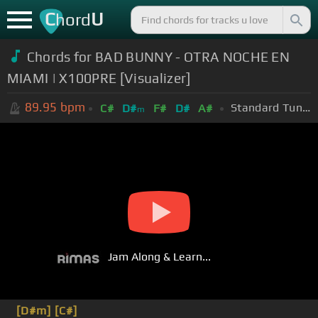
C
U
hord
Chords for BAD BUNNY - OTRA NOCHE EN
MIAMI | X100PRE [Visualizer]
89.95
bpm
Standard Tuning (EADGBE)
C#
D#
F#
D#
A#
m
Jam Along & Learn...
[D#m]
[C#]