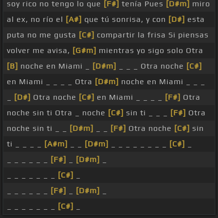
soy rico no tengo lo que
[F#]
tenía Pues
[D#m]
miro
al ex, no río el
[A#]
que tú sonrisa, y con
[D#]
esta
puta no me gusta
[C#]
compartir la frisa Si piensas
volver me avisa,
[G#m]
mientras yo sigo solo Otra
[B]
noche en Miami _
[D#m]
_ _ _ Otra noche
[C#]
en Miami _ _ _ _ Otra
[D#m]
noche en Miami _ _ _
_
[D#]
Otra noche
[C#]
en Miami _ _ _ _
[F#]
Otra
noche sin ti Otra _ noche
[C#]
sin ti _ _ _
[F#]
Otra
noche sin ti _ _
[D#m]
_ _
[F#]
Otra noche
[C#]
sin
ti _ _ _ _
[A#m]
_ _
[D#m]
_ _ _ _ _ _ _ _
[C#]
_
_ _ _ _ _ _
[F#]
_
[D#m]
_
_ _ _ _ _ _ _
[C#]
_
_ _ _ _ _ _
[F#]
_
[D#m]
_
_ _ _ _ _ _ _
[C#]
_