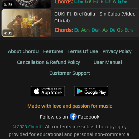
Chords:
C#
G#
F#
E
C#
A
G#
m
m
6:23
DUKI Ft. DrefQuila - Sin Culpa (Video
Oficial)
Chords:
E
A
D
A
D
G
E
b
bm
bm
b
b
b
bm
4:05
About ChordU
Features
Terms Of Use
Privacy Policy
Cancellation & Refund Policy
User Manual
Customer Support
Made with love and passion for music
Follow us on
Facebook
All contents are subject to copyright,
©
2023
ChordU.
provided for educational and personal non-commercial