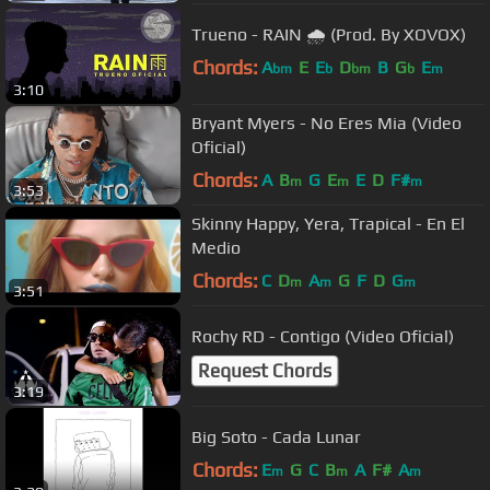
Trueno - RAIN 🌧 (Prod. By XOVOX)
Chords:
A
E
E
D
B
G
E
bm
b
bm
b
m
3:10
Bryant Myers - No Eres Mia (Video
Oficial)
Chords:
A
B
G
E
E
D
F#
m
m
m
3:53
Skinny Happy, Yera, Trapical - En El
Medio
Chords:
C
D
A
G
F
D
G
m
m
m
3:51
Rochy RD - Contigo (Video Oficial)
Request Chords
3:19
Big Soto - Cada Lunar
Chords:
E
G
C
B
A
F#
A
m
m
m