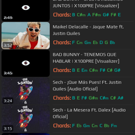
JUNTOS | X100PRE [Visualizer]
Chords:
B
C#
A
F#
G#
F#
E
m
m
2:49
Maikel Delacalle - Jaque Mate ft.
Justin Quiles
Chords:
F
C
G
E
D
G
B
m
m
b
b
3:52
BAD BUNNY - TENEMOS QUE
HABLAR | X100PRE [Visualizer]
Chords:
B
E
E
C#
F#
C#
G#
m
m
3:45
Sech - ¡Que Más Pues! Ft. Justin
Quiles [Audio Oficial]
Chords:
B
E
F#
G#
C#
C#
A#
m
m
3:24
Sech - La Mesera Ft. Dalex [Audio
Oficial]
Chords:
F
E
G
C
C
B
F
b
m
m
b
m
3:15