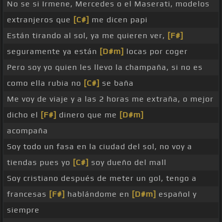
No se si Irmene, Mercedes o el Maserati, modelos
extranjeros que
[C#]
me dicen papi
Están tirando al sol, ya me quieren ver,
[F#]
seguramente ya están
[D#m]
locas por coger
Pero soy yo quien les llevo la champaña, si no es
como ella rubia no
[C#]
se baña
Me voy de viaje y a las 2 horas me extraña, o mejor
dicho el
[F#]
dinero que me
[D#m]
acompaña
Soy todo un fasa en la ciudad del sol, no voy a
tiendas pues yo
[C#]
soy dueño del mall
Soy cristiano después de meter un gol, tengo a
francesas
[F#]
hablándome en
[D#m]
español y
siempre