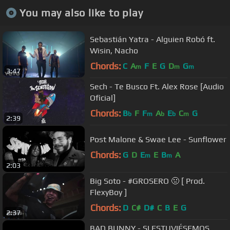
You may also like to play
Sebastián Yatra - Alguien Robó ft.
Wisin, Nacho
Chords:
C
A
F
E
G
D
G
m
m
m
3:47
Sech - Te Busco Ft. Alex Rose [Audio
Oficial]
Chords:
B
F
F
A
E
C
G
b
m
b
b
m
2:39
Post Malone & Swae Lee - Sunflower
Chords:
G
D
E
E
B
A
m
m
2:03
Big Soto - #GROSERO 🤢 [ Prod.
FlexyBoy ]
Chords:
D
C#
D#
C
B
E
G
2:37
BAD BUNNY - SI ESTUVIÉSEMOS