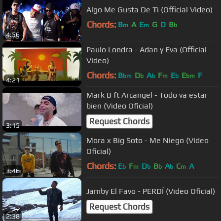
Algo Me Gusta De Ti (Official Video)
Chords:
B
A
E
G
D
B
m
m
b
4:56
Paulo Londra - Adan y Eva (Official
Video)
Chords:
B
D
A
F
E
E
F
bm
b
b
m
b
bm
4:21
Mark B ft Arcangel - Todo va estar
bien (Video Oficial)
Request Chords
3:15
Mora x Big Soto - Me Niego (Video
Oficial)
Chords:
E
F
D
B
A
C
A
b
m
b
b
b
m
3:46
Jamby El Favo - PERDÍ (Video Oficial)
Request Chords
2:38