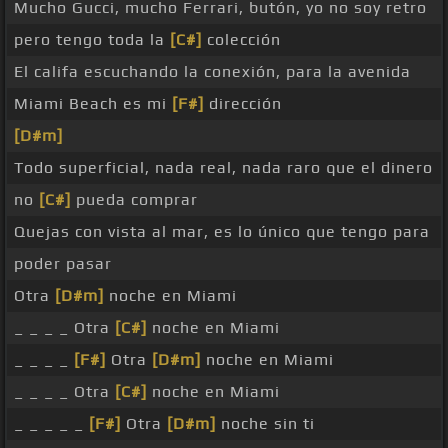
Mucho Gucci, mucho Ferrari, butón, yo no soy retro
pero tengo toda la
[C#]
colección
El califa escuchando la conexión, para la avenida
Miami Beach es mi
[F#]
dirección
[D#m]
Todo superficial, nada real, nada raro que el dinero
no
[C#]
pueda comprar
Quejas con vista al mar, es lo único que tengo para
poder pasar
Otra
[D#m]
noche en Miami
_ _ _ _ Otra
[C#]
noche en Miami
_ _ _ _
[F#]
Otra
[D#m]
noche en Miami
_ _ _ _ Otra
[C#]
noche en Miami
_ _ _ _ _
[F#]
Otra
[D#m]
noche sin ti