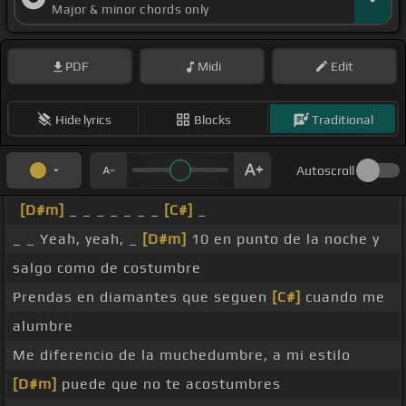
Major & minor chords only
PDF
Midi
Edit
Hide lyrics
Blocks
Traditional
Autoscroll
[D#m]
_ _ _ _ _ _ _
[C#]
_
_ _ Yeah, yeah, _
[D#m]
10 en punto de la noche y
salgo como de costumbre
Prendas en diamantes que seguen
[C#]
cuando me
alumbre
Me diferencio de la muchedumbre, a mi estilo
[D#m]
puede que no te acostumbres