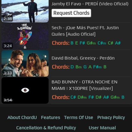
Jamby El Favo - PERDÍ (Video Oficial)
Request Chords
2:38
Sech - ¡Que Más Pues! Ft. Justin
Quiles [Audio Oficial]
Chords:
B
E
F#
G#
C#
C#
A#
m
m
3:24
David Bisbal, Greeicy - Perdón
Chords:
D
B
G
A
F#
B
m
m
3:33
BAD BUNNY - OTRA NOCHE EN
MIAMI | X100PRE [Visualizer]
Chords:
C#
D#
F#
D#
A#
G#
B
m
m
3:54
About ChordU
Features
Terms Of Use
Privacy Policy
Cancellation & Refund Policy
User Manual