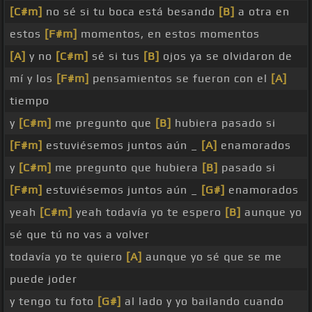
[C#m]
no sé si tu boca está besando
[B]
a otra en
estos
[F#m]
momentos, en estos momentos
[A]
y no
[C#m]
sé si tus
[B]
ojos ya se olvidaron de
mí y los
[F#m]
pensamientos se fueron con el
[A]
tiempo
y
[C#m]
me pregunto que
[B]
hubiera pasado si
[F#m]
estuviésemos juntos aún _
[A]
enamorados
y
[C#m]
me pregunto que hubiera
[B]
pasado si
[F#m]
estuviésemos juntos aún _
[G#]
enamorados
yeah
[C#m]
yeah todavía yo te espero
[B]
aunque yo
sé que tú no vas a volver
todavía yo te quiero
[A]
aunque yo sé que se me
puede joder
y tengo tu foto
[G#]
al lado y yo bailando cuando