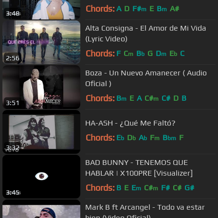
Chords:
A
D
F#
E
B
A#
m
m
3:48
Alta Consigna - El Amor de Mi Vida
(Lyric Video)
Chords:
F
C
B
G
D
E
C
m
b
m
b
2:56
Boza - Un Nuevo Amanecer ( Audio
Oficial )
Chords:
B
E
A
C#
C#
D
B
m
m
3:51
HA-ASH - ¿Qué Me Faltó?
Chords:
E
D
A
F
B
F
b
b
b
m
bm
3:32
BAD BUNNY - TENEMOS QUE
HABLAR | X100PRE [Visualizer]
Chords:
B
E
E
C#
F#
C#
G#
m
m
3:45
Mark B ft Arcangel - Todo va estar
bien (Video Oficial)