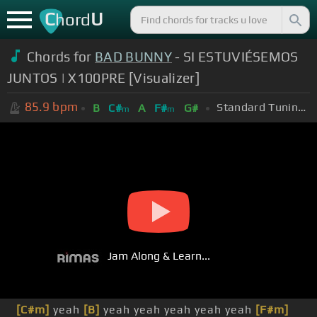
C
U
hord
Chords for
BAD BUNNY
- SI ESTUVIÉSEMOS
JUNTOS | X100PRE [Visualizer]
85.9
bpm
Standard Tuning (EADGBE)
B
C#
A
F#
G#
m
m
Jam Along & Learn...
[C#m]
yeah
[B]
yeah yeah yeah yeah yeah
[F#m]