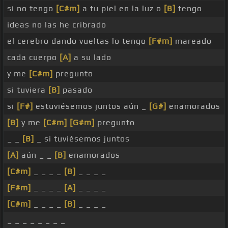
si no tengo
[C#m]
a tu piel en la luz o
[B]
tengo
ideas no las he cribrado
el cerebro dando vueltas lo tengo
[F#m]
mareado
cada cuerpo
[A]
a su lado
y me
[C#m]
pregunto
si tuviera
[B]
pasado
si
[F#]
estuviésemos juntos aún _
[G#]
enamorados
[B]
y me
[C#m]
[G#m]
pregunto
_ _
[B]
_ si tuviésemos juntos
[A]
aún _ _
[B]
enamorados
[C#m]
_ _ _ _
[B]
_ _ _ _
[F#m]
_ _ _ _
[A]
_ _ _ _
[C#m]
_ _ _ _
[B]
_ _ _ _
_ _ _ _ _ _ _ _