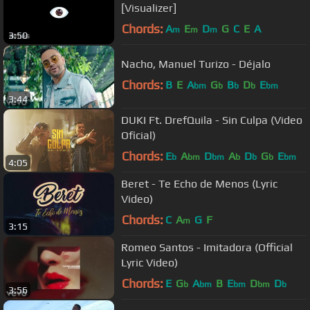
[Visualizer]
Chords:
A
E
D
G
C
E
A
m
m
m
3:50
Nacho, Manuel Turizo - Déjalo
Chords:
B
E
A
G
B
D
E
bm
b
b
b
bm
3:44
DUKI Ft. DrefQuila - Sin Culpa (Video
Oficial)
Chords:
E
A
D
A
D
G
E
b
bm
bm
b
b
b
bm
4:05
Beret - Te Echo de Menos (Lyric
Video)
Chords:
C
A
G
F
m
3:15
Romeo Santos - Imitadora (Official
Lyric Video)
Chords:
E
G
A
B
E
D
D
b
bm
bm
bm
b
3:56