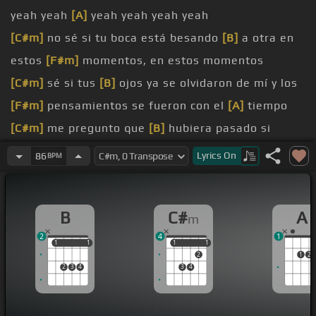
yeah yeah
[A]
yeah yeah yeah yeah
[C#m]
no sé si tu boca está besando
[B]
a otra en
estos
[F#m]
momentos, en estos momentos
[C#m]
sé si tus
[B]
ojos ya se olvidaron de mí y los
[F#m]
pensamientos se fueron con el
[A]
tiempo
[C#m]
me pregunto que
[B]
hubiera pasado si
[F#m]
estuviésemos juntos aún
[A]
enamorados
Lyrics
On
86
BPM
[C#m]
me pregunto que hubiera
[B]
pasado si
[F#m]
estuviésemos juntos aún
[G#]
enamorados
B
C#
A
m
[C#m]
yeah todavía yo te espero
[B]
aunque yo sé
2
4
1
que tú no vas a volver
1
1
1
1
1
1
1
1
2
1
2
y tengo tu foto
[G#]
al lado y yo bailando cuando
2
3
4
3
4
[F#]
éramos menores de edad
[C#m]
y los polvos en la parte posterior