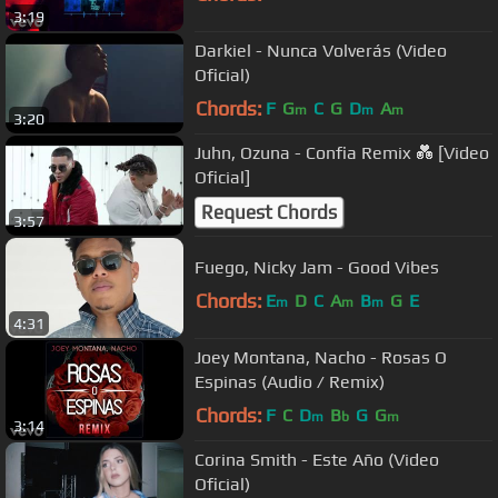
3:19
Darkiel - Nunca Volverás (Video
Oficial)
Chords:
F
G
C
G
D
A
m
m
m
3:20
Juhn, Ozuna - Confia Remix 💑 [Video
Oficial]
Request Chords
3:57
Fuego, Nicky Jam - Good Vibes
Chords:
E
D
C
A
B
G
E
m
m
m
4:31
Joey Montana, Nacho - Rosas O
Espinas (Audio / Remix)
Chords:
F
C
D
B
G
G
m
b
m
3:14
Corina Smith - Este Año (Video
Oficial)