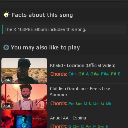
Facts about this song
The X 100PRE album includes this song.
You may also like to play
Khalid - Location (Official Video)
Chords:
C#
G#
A
G#
F#
F#
E
m
m
m
3:42
Childish Gambino - Feels Like
Summer
Chords:
A
G
D
C
D
G
B
m
m
m
b
4:46
Anuel AA - Espina
Chords:
G
D
C
A
F
G
E
m
m
m