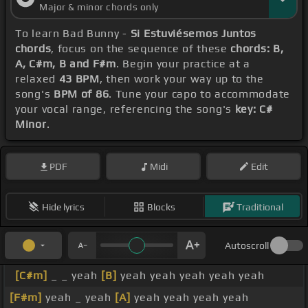
Major & minor chords only
To learn Bad Bunny -
Si Estuviésemos Juntos
chords
, focus on the sequence of these
chords: B,
A, C#m, B and F#m
. Begin your practice at a
relaxed
43 BPM
, then work your way up to the
song's
BPM of 86
. Tune your capo to accommodate
your vocal range, referencing the song's
key: C#
Minor
.
PDF
Midi
Edit
Hide lyrics
Blocks
Traditional
Autoscroll
[C#m]
_ _ yeah
[B]
yeah yeah yeah yeah yeah
[F#m]
yeah _ yeah
[A]
yeah yeah yeah yeah