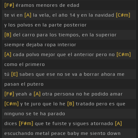
[F#]
éramos menores de edad
te vi en
[A]
la vela, el año 14 y en la navidad
[C#m]
y los polvos en la parte posterior
[B]
del carro para los tiempos, en la superior
siempre dejaba ropa interior
[A]
cada polvo mejor que el anterior pero no
[C#m]
como el primero
tú
[E]
sabes que ese no se va a borrar ahora me
pasan el putero
[F#]
yeah a
[A]
otra persona no he podido amar
[C#m]
y te juro que lo he
[B]
tratado pero es que
ninguno se te ha parado
dices
[F#m]
que te fuiste y sigues atornado
[A]
escuchando metal peace baby me siento down