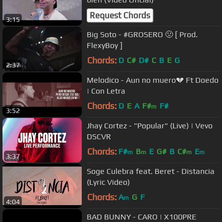
Request Chords
3:15
Big Soto - #GROSERO 🤢 [ Prod.
FlexyBoy ]
Chords:
D
C#
D#
C
B
E
G
2:37
Melodico - Aun no muero💔 Ft Doedo
| Con Letra
Chords:
D
E
A
F#
F#
m
3:52
Jhay Cortez - "Popular" (Live) | Vevo
DSCVR
Chords:
F#
B
E
G#
B
C#
E
m
m
m
m
3:37
Soge Culebra feat. Beret - Distancia
(Lyric Video)
Chords:
A
G
F
m
4:04
BAD BUNNY - CARO | X100PRE