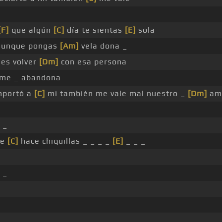
[F]
que algún
[C]
día te sientas
[E]
sola
i aunque pongas
[Am]
vela dona _
es volver
[Dm]
con esa persona
me _ abandona
importó a
[C]
mi también me vale mal nuestro _
[Dm]
am
 _
ue
[C]
hace chiquillas _ _ _ _
[E]
_ _ _
 _
_