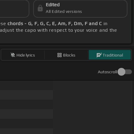
Edited
All Edited versions
hese
chords - G, F, G, C, E, Am, F, Dm, F and C
in
 adjust the capo with respect to your voice and the
Hide lyrics
Blocks
Traditional
Autoscroll