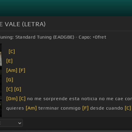
E VALE (LETRA)
uning:
Standard Tuning (EADGBE)
Capo:
+0
fret
[C]
[E]
[Am]
[F]
[G]
[C]
[G]
[Dm]
[C]
no me sorprende esta noticia no me cae c
quieres
[Am]
terminar conmigo
[F]
desde cuando
[C]
[C]
sabía ya lo
[G]