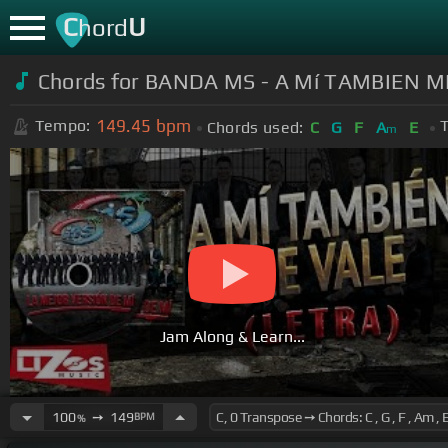
C
U
hord
Chords for BANDA MS - A Mí TAMBIEN M
149.45
bpm
Tempo:
T
Chords used:
C
G
F
A
E
m
Jam Along & Learn...
100
➙
149
BPM
%