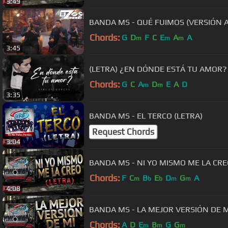
3:49
BANDA MS - QUÉ FUIMOS (VERSIÓN A
Chords:
G
D
F
C
E
A
A
m
m
m
3:45
(LETRA) ¿EN DÓNDE ESTÁ TU AMOR? - V
Chords:
G
C
A
D
E
A
D
m
m
3:35
BANDA MS - EL TERCO (LETRA)
Request Chords
3:04
BANDA MS - NI YO MISMO ME LA CRE
Chords:
F
C
B
E
D
G
A
m
b
b
m
m
4:08
BANDA MS - LA MEJOR VERSIÓN DE M
Chords:
A
D
E
B
G
G
m
m
m