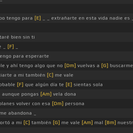
mpo tengo para
[E]
_ _ extrañarte en esta vida nadie es 
e
aré bien sin ti
e _
[F]
_
tengo para esperarte
le y ahí tengo algo que no
[Dm]
vuelvas a
[G]
buscarm
ciarte a mi también
[C]
me vale
obable
[F]
que algún día te
[E]
sientas sola
ni aunque pongas
[Am]
vela dona
lanes volver con esa
[Dm]
persona
 me abandona _
portó a mi
[C]
también
[G]
me vale
[Am]
mal
[Bm]
nuest