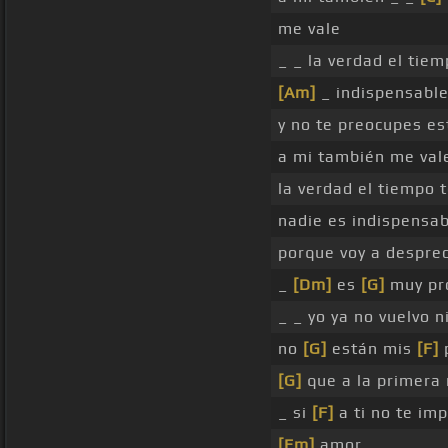
me vale
_ _ la verdad el tie
[Am]
_ indispensabl
y no te preocupes est
a mi también me val
la verdad el tiempo 
nadie es indispensab
porque voy a despre
_
[Dm]
es
[G]
muy pr
_ _ yo ya no vuelvo 
no
[G]
están mis
[F]
p
[G]
que a la primera
_ si
[F]
a ti no te im
[Em]
amor