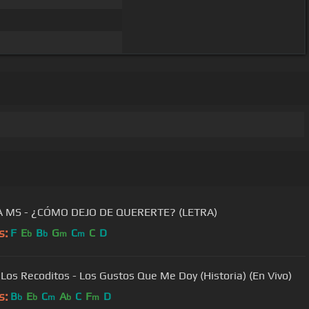
 MS - ¿CÓMO DEJO DE QUERERTE? (LETRA)
s:
F
E
B
G
C
C
D
b
b
m
m
Los Recoditos - Los Gustos Que Me Doy (Historia) (En Vivo)
s:
B
E
C
A
C
F
D
b
b
m
b
m