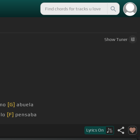
Show
Tuner
omo
[G]
abuela
lo
[F]
pensaba
Lyrics
On