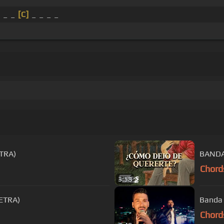
_ _ _
[C]
_ _ _ _
TRA)
BANDA
Chord
3:58
ETRA)
Banda 
Chord