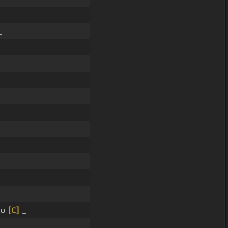
_
e
ro
[C]
_