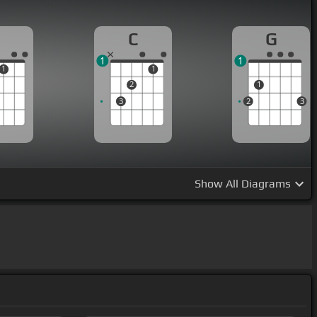
C
G
1
1
1
1
2
1
3
2
3
Show
All Diagrams