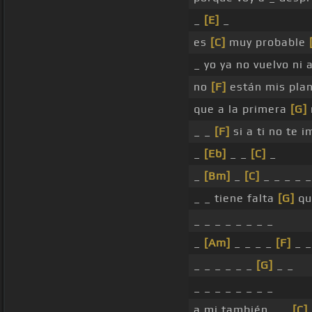
_
[E]
_
es
[C]
muy probable
_ yo ya no vuelvo n
no
[F]
están mis plan
que a la primera
[G]
_ _
[F]
si a ti no te 
_
[Eb]
_ _
[C]
_
_
[Bm]
_
[C]
_ _ _ _ _
_ _ tiene falta
[G]
q
_ _ _ _ _ _ _ _
_
[Am]
_ _ _ _
[F]
_ _
_ _ _ _ _ _
[G]
_ _
_ _ _ _ _ _ _ _
a mi también _ _
[C]