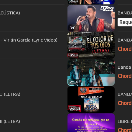
2:48
CÚSTICA)
BANDA 
Requ
3:01
irlán García (Lyric Video)
BANDA
Chord
3:23
Banda 
Chord
2:54
O (LETRA)
BANDA
Chord
2:46
Í (LETRA)
LIBRE 
Chord