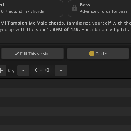
ed
Bass
s 6,7,aug,hdim7 chords
Advance chords for bass
 Mí Tambien Me Vale chords
, familiarize yourself with t
sync up with the song's
BPM of 149
. For a balanced pitch,
Edit
This Version
Gold
.
C
+0
Key:
 _