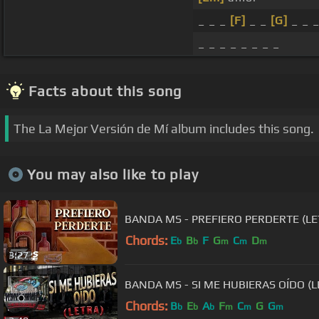
_ _ _
[F]
_ _
[G]
_ _ 
_ _ _ _ _ _ _ _
Facts about this song
The La Mejor Versión de Mí album includes this song.
You may also like to play
BANDA MS - PREFIERO PERDERTE (LE
Chords:
E
B
F
G
C
D
b
b
m
m
m
3:27
BANDA MS - SI ME HUBIERAS OÍDO (L
Chords:
B
E
A
F
C
G
G
b
b
b
m
m
m