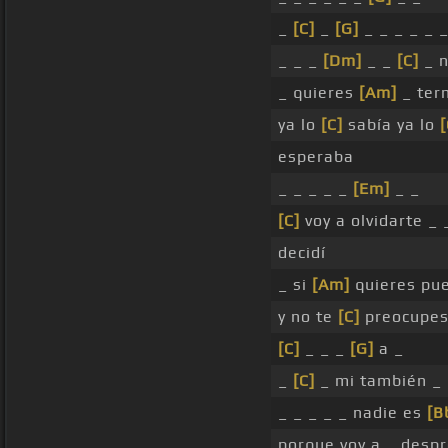
_
[C]
_
[G]
_ _ _ _ _ 
_ _ _
[Dm]
_ _
[C]
_ n
_ quieres
[Am]
_ ter
ya lo
[C]
sabía ya lo
[
esperaba
_ _ _ _ _
[Em]
_ _
[C]
voy a olvidarte _ 
decidí
_ si
[Am]
quieres pu
y no te
[C]
preocupes
[C]
_ _ _
[G]
a _
_
[C]
_ mi también _ 
_ _ _ _ _ nadie es
[B
porque voy a _ desp