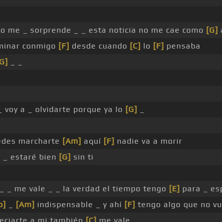
_
o me _ sorprende _ _ esta noticia no me cae como
[G]
minar conmigo
[F]
desde cuando
[C]
lo
[F]
pensaba
G]
_ _
_ voy a _ olvidarte porque ya lo
[G]
_
edes marcharte
[Am]
aquí
[F]
nadie va a morir
 _ estaré bien
[G]
sin ti
_ _ me vale _ _ la verdad el tiempo tengo
[E]
para _ es
b]
_
[Am]
indispensable _ y ahí
[F]
tengo algo que no v
reciarte a mi también
[C]
me vale