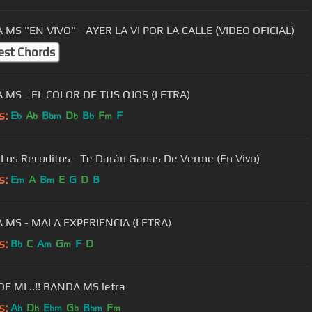
MS "EN VIVO" - AYER LA VI POR LA CALLE (VIDEO OFICIAL)
est Chords
 MS - EL COLOR DE TUS OJOS (LETRA)
s:
E
A
B
D
B
F
F
b
b
bm
b
b
m
Los Recoditos - Te Darán Ganas De Verme (En Vivo)
s:
E
A
B
E
G
D
B
m
m
 MS - MALA EXPERIENCIA (LETRA)
s:
B
C
A
G
F
D
b
m
m
DE MI ..!! BANDA MS letra
s:
A
D
E
G
B
F
b
b
bm
b
bm
m