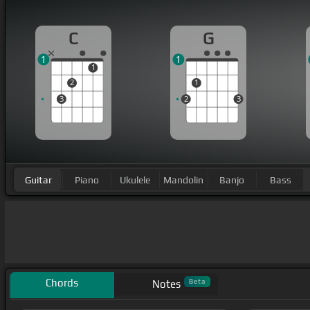
C
G
1
1
1
2
1
3
2
3
Guitar
Piano
Ukulele
Mandolin
Banjo
Bass
Chords
Beta
Notes