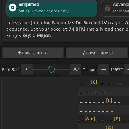
Simplified
Advanc
Major & minor chords only
Include
Let's start jamming Banda Ms De Sergio Lizárraga -
A
sequence. Set your pace at
74 BPM
initially and then 
song's
key: C Major
.
Download
PDF
Download
Midi
Font Size:
Tempo:
149
BPM
_ _
[C]
_ _ _ _ _ _
_ _ _ _ _ _ _ _
_ _ _ _ _ _
[E]
_ _
_ _ _ _ _ _ _ _
_
[Am]
_ _ _ _
[F]
_ _
_ _ _ _ _ _
[G]
_ _