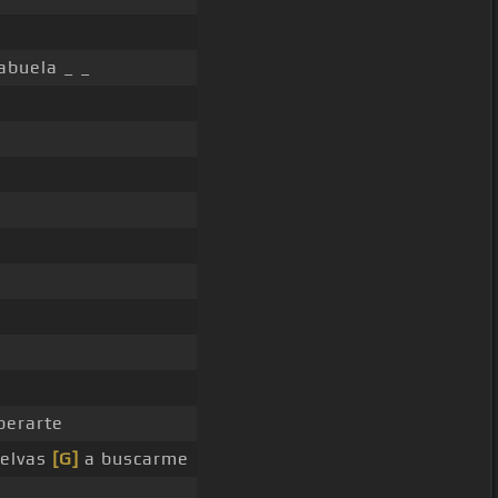
abuela _ _
perarte
uelvas
[G]
a buscarme