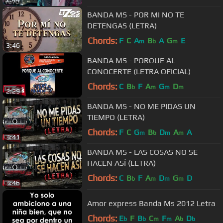
BANDA MS - POR MI NO TE
DETENGAS (LETRA)
Chords:
F
C
A
B
A
G
E
m
b
m
3:46
BANDA MS - PORQUE AL
CONOCERTE (LETRA OFICIAL)
Chords:
C
B
F
A
G
D
b
m
m
m
2:29
BANDA MS - NO ME PIDAS UN
TIEMPO (LETRA)
Chords:
F
C
G
B
D
A
A
m
b
m
m
3:41
BANDA MS - LAS COSAS NO SE
HACEN ASÍ (LETRA)
Chords:
C
B
F
A
D
G
D
b
m
m
m
3:46
Amor express Banda Ms 2012 Letra
Chords:
E
F
B
C
F
A
D
b
b
m
m
b
b