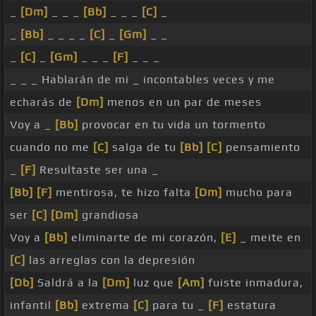
_
[Dm]
_ _ _
[Bb]
_ _ _
[C]
_
_
[Bb]
_ _ _ _
[C]
_
[Gm]
_ _
_
[C]
_
[Gm]
_ _ _
[F]
_ _ _
_ _ _ Hablarán de mi _ incontables veces y me
echarás de
[Dm]
menos en un par de meses
Voy a _
[Bb]
provocar en tu vida un tormento
cuando no me
[C]
salga de tu
[Bb]
[C]
pensamiento
_
[F]
Resultaste ser una _
[Bb]
[F]
mentirosa, te hizo falta
[Dm]
mucho para
ser
[C]
[Dm]
grandiosa
Voy a
[Bb]
eliminarte de mi corazón,
[E]
_ meite en
[C]
las arreglas con la depresión
[Db]
Saldrá a la
[Dm]
luz que
[Am]
fuiste inmadura,
infantil
[Bb]
extrema
[C]
para tu _
[F]
estatura