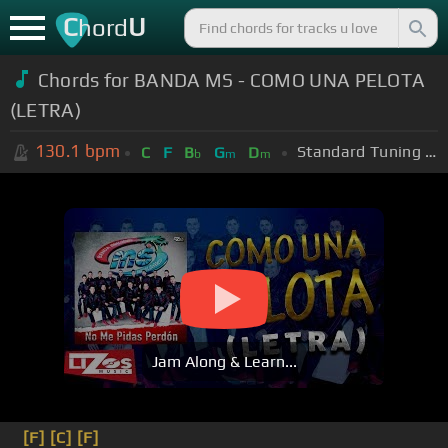
C
U
hord
Chords for BANDA MS - COMO UNA PELOTA
(LETRA)
130.1
bpm
Standard Tuning (EADGBE)
C
F
B
G
D
b
m
m
Jam Along & Learn...
[F]
[C]
[F]