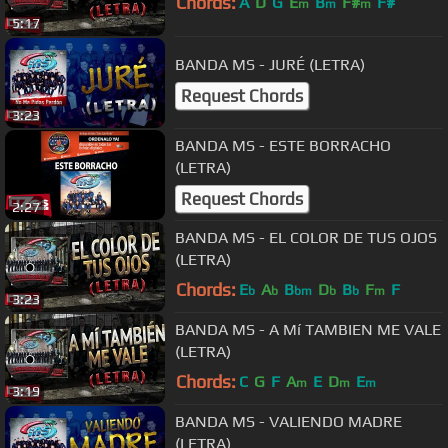
Chords:
A
D
G
E
B
F#
F#
m
m
m
5:17
BANDA MS - JURÉ (LETRA)
Request Chords
3:23
BANDA MS - ESTE BORRACHO
(LETRA)
Request Chords
2:27
BANDA MS - EL COLOR DE TUS OJOS
(LETRA)
Chords:
E
A
B
D
B
F
F
b
b
bm
b
b
m
3:23
BANDA MS - A Mí TAMBIEN ME VALE
(LETRA)
Chords:
C
G
F
A
E
D
E
m
m
m
3:19
BANDA MS - VALIENDO MADRE
(LETRA)