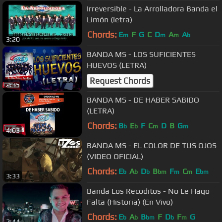
Irreversible - La Arrolladora Banda el
Limón (letra)
Chords:
E
F
G
C
D
A
A
m
m
m
b
3:20
BANDA MS - LOS SUFICIENTES
HUEVOS (LETRA)
Request Chords
2:35
BANDA MS - DE HABER SABIDO
(LETRA)
Chords:
B
E
F
C
D
B
G
b
b
m
m
4:03
BANDA MS - EL COLOR DE TUS OJOS
(VIDEO OFICIAL)
Chords:
E
A
D
B
F
C
E
b
b
b
bm
m
m
bm
3:33
Banda Los Recoditos - No Le Hago
Falta (Historia) (En Vivo)
Chords:
E
A
B
F
D
F
G
b
b
bm
b
m
2:44