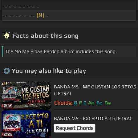
_ _ _ _ _ _ _ _
_ _ _ _ _ _ _
[N]
_
Facts about this song
The No Me Pidas Perdón album includes this song.
You may also like to play
BANDA MS - ME GUSTAN LOS RETOS
(LETRA)
Chords:
G
F
C
A
E
D
m
m
m
2:39
BANDA MS - EXCEPTO A TI (LETRA)
Request Chords
2:26