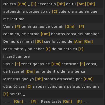
No era
[Gm]
_
[C]
necesario
[Bb]
en tu
[Am]
[Bb]
autoestima porque yo no
[C]
quiero a alguien que
me lastima
Vas a
[F]
tener ganas de dormir
[Gm]
_
[F]
conmigo, de darme
[Dm]
besitos cerca del ombligo
De morderme el
[Bb]
cuello como de
[Am]
[Gm]
costumbre y no saber
[C]
de mí será tu
[E]
incertidumbre
Vas a
[F]
tener ganas de
[Gm]
sentirme
[F]
cerca,
de hacer el
[Dm]
amor dentro de la alberca
Mientras que yo
[Bb]
siento atracción por
[Gm]
otra, tú vas
[C]
a rodar como una pelota, como una
[F]
pelota _
_ _ _
[Gm]
_ _
[F]
_ Resultaste
[Gm]
_
[F]
_ _ _