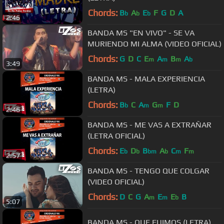
Chords:
B
A
E
F
G
D
A
b
b
b
2:46
BANDA MS "EN VIVO" - SE VA
MURIENDO MI ALMA (VIDEO OFICIAL)
Chords:
G
D
C
E
A
B
A
m
m
m
b
3:49
BANDA MS - MALA EXPERIENCIA
(LETRA)
Chords:
B
C
A
G
F
D
b
m
m
2:46
BANDA MS - ME VAS A EXTRAÑAR
(LETRA OFICIAL)
Chords:
E
D
B
A
C
F
b
b
bm
b
m
m
2:57
BANDA MS - TENGO QUE COLGAR
(VIDEO OFICIAL)
Chords:
D
C
G
A
E
E
B
m
m
b
5:07
BANDA MS - QUE FUIMOS (LETRA)