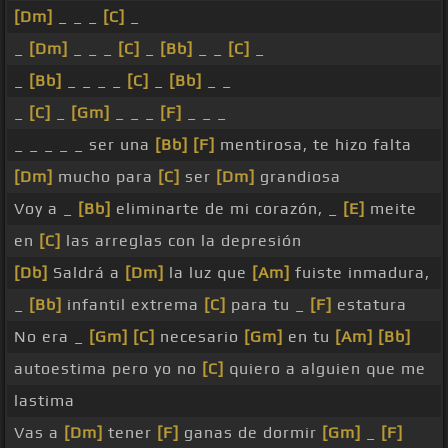
[Dm]
_ _ _
[C]
_
_
[Dm]
_ _ _
[C]
_
[Bb]
_ _
[C]
_
_
[Bb]
_ _ _ _
[C]
_
[Bb]
_ _
_
[C]
_
[Gm]
_ _ _
[F]
_ _ _
_ _ _ _ _ ser una
[Bb]
[F]
mentirosa, te hizo falta
[Dm]
mucho para
[C]
ser
[Dm]
grandiosa
Voy a _
[Bb]
eliminarte de mi corazón, _
[E]
meite
en
[C]
las arreglas con la depresión
[Db]
Saldrá a
[Dm]
la luz que
[Am]
fuiste inmadura,
_
[Bb]
infantil extrema
[C]
para tu _
[F]
estatura
No era _
[Gm]
[C]
necesario
[Gm]
en tu
[Am]
[Bb]
autoestima pero yo no
[C]
quiero a alguien que me
lastima
Vas a
[Dm]
tener
[F]
ganas de dormir
[Gm]
_
[F]