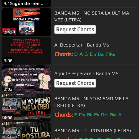
3:15
BANDA MS - NO SERA LA ULTIMA
VEZ (LETRA)
Request Chords
3:43
Al Despertar - Banda Ms
Chords:
D
A
G
E
B
F#
m
m
m
3:06
Aqui te esperare - Banda MS
Request Chords
3:02
BANDA MS - NI YO MISMO ME LA
CREO (LETRA)
Chords:
F
C
B
E
D
G
A
m
b
b
m
m
4:08
BANDA MS - TU POSTURA (LETRA)