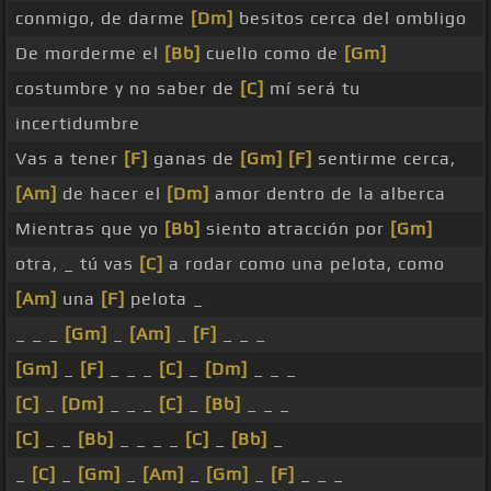
conmigo, de darme
[Dm]
besitos cerca del ombligo
De morderme el
[Bb]
cuello como de
[Gm]
costumbre y no saber de
[C]
mí será tu
incertidumbre
Vas a tener
[F]
ganas de
[Gm]
[F]
sentirme cerca,
[Am]
de hacer el
[Dm]
amor dentro de la alberca
Mientras que yo
[Bb]
siento atracción por
[Gm]
otra, _ tú vas
[C]
a rodar como una pelota, como
[Am]
una
[F]
pelota _
_ _ _
[Gm]
_
[Am]
_
[F]
_ _ _
[Gm]
_
[F]
_ _ _
[C]
_
[Dm]
_ _ _
[C]
_
[Dm]
_ _ _
[C]
_
[Bb]
_ _ _
[C]
_ _
[Bb]
_ _ _ _
[C]
_
[Bb]
_
_
[C]
_
[Gm]
_
[Am]
_
[Gm]
_
[F]
_ _ _