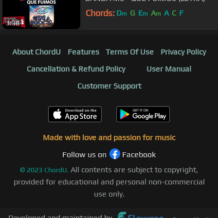
Chords:
D
G
E
A
A
C
F
m
m
m
3:38
About ChordU
Features
Terms Of Use
Privacy Policy
Cancellation & Refund Policy
User Manual
Customer Support
Made with love and passion for music
Follow us on
Facebook
All contents are subject to copyright,
©
2023
ChordU.
provided for educational and personal non-commercial
use only.
Developed and maintained by