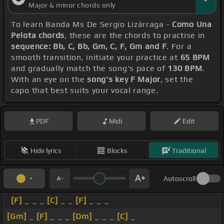
Major & minor chords only
To learn Banda Ms De Sergio Lizárraga -
Como Una
Pelota chords
, these are the chords to practise in
sequence: Bb, C, Bb, Gm, C, F, Gm and F
. For a
smooth transition, initiate your practice at
65 BPM
and gradually match the song's pace of
130 BPM
.
With an eye on the
song's key F Major
, set the
capo that best suits your vocal range.
PDF
Midi
Edit
Hide lyrics
Blocks
Traditional
Autoscroll
[F]
_ _ _
[C]
_ _
[F]
_ _ _
[Gm]
_
[F]
_ _ _
[Dm]
_ _ _
[C]
_