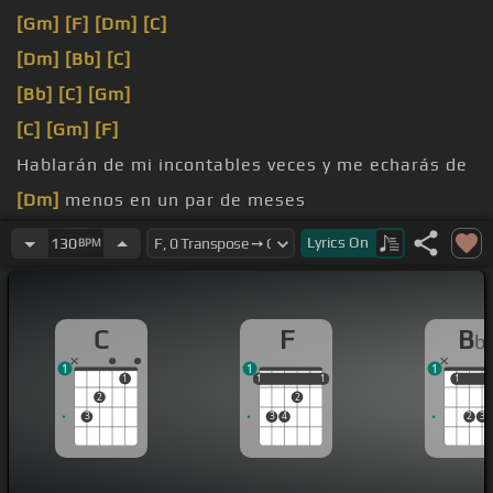
[Gm]
[F]
[Dm]
[C]
[Dm]
[Bb]
[C]
[Bb]
[C]
[Gm]
[C]
[Gm]
[F]
Hablarán de mi incontables veces y me echarás de
[Dm]
menos en un par de meses
vida un tormento cuando no me
[C]
salga de tu
[Bb]
Lyrics
On
130
BPM
[C]
pensamiento
[Bb]
[F]
mentirosa, te hizo falta
[Dm]
mucho para
C
F
B
b
ser
[C]
[Dm]
grandiosa
1
1
1
1
1
1
1
1
1
1
1
2
2
3
3
4
2
3