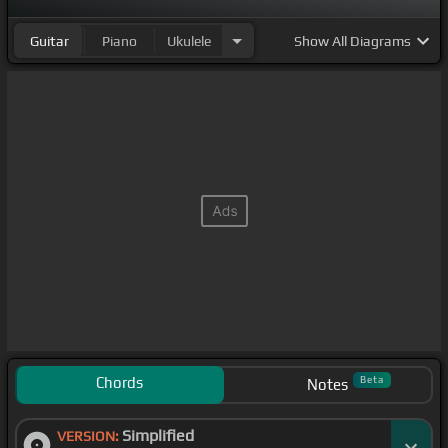
Guitar
Piano
Ukulele
Show
All Diagrams
Chords
Beta
Notes
Simplified
VERSION: