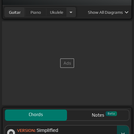
Guitar
Piano
Ukulele
Show
All Diagrams
Chords
Beta
Notes
Simplified
VERSION: