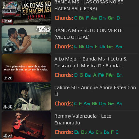
BANDA MS - LAS COSAS NO SE
HACEN ASÍ (LETRA)
Chords:
C
B
F
A
D
G
D
b
m
m
m
3:46
BANDA MS - SOLO CON VERTE
(VIDEO OFICIAL)
Chords:
C
B
D
F
D
G
A
b
m
b
m
m
3:46
A Lo Mejor - Banda Ms || Letra &
Descarga || Musica De Banda
2014/2015
Chords:
D
G
B
A
F#
F#
E
m
m
m
3:28
Calibre 50 - Aunque Ahora Estés Con
Él
Chords:
C
F
A
B
D
G
A
m
b
m
m
b
3:40
Remmy Valenzuela - Loco
Enamorado
Chords:
E
D
A
C
B
F
C
b
b
b
m
b
3:57