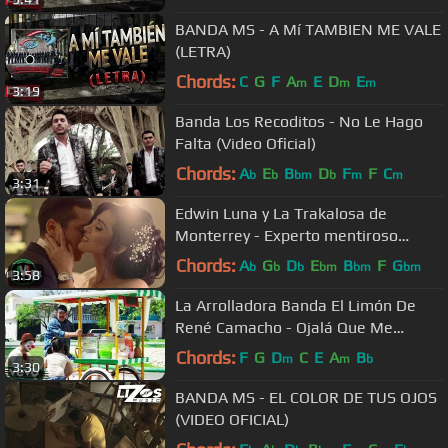
BANDA MS - A Mí TAMBIEN ME VALE
(LETRA)
Chords:
C
G
F
A
E
D
E
m
m
m
3:19
Banda Los Recoditos - No Le Hago
Falta (Video Oficial)
Chords:
A
E
B
D
F
F
C
b
b
bm
b
m
m
3:31
Edwin Luna y La Trakalosa de
Monterrey - Experto mentiroso
(Video Oficial)
Chords:
A
G
D
E
B
F
G
b
b
b
bm
bm
bm
3:58
La Arrolladora Banda El Limón De
René Camacho - Ojalá Que Me
Olvides
Chords:
F
G
D
C
E
A
B
m
m
b
3:30
BANDA MS - EL COLOR DE TUS OJOS
(VIDEO OFICIAL)