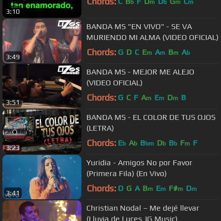
Chords:
C
B
F
D
D
G
C
b
m
b
m
m
3:10
BANDA MS "EN VIVO" - SE VA
MURIENDO MI ALMA (VIDEO OFICIAL)
Chords:
G
D
C
E
A
B
A
m
m
m
b
3:49
BANDA MS - MEJOR ME ALEJO
(VIDEO OFICIAL)
Chords:
G
C
F
A
E
D
B
m
m
m
3:51
BANDA MS - EL COLOR DE TUS OJOS
(LETRA)
Chords:
E
A
B
D
B
F
F
b
b
bm
b
b
m
3:23
Yuridia - Amigos No por Favor
(Primera Fila) (En Vivo)
Chords:
D
G
A
B
E
F#
D
m
m
m
m
3:41
Christian Nodal – Me dejé llevar
(Lluvia de Luces JG Music)