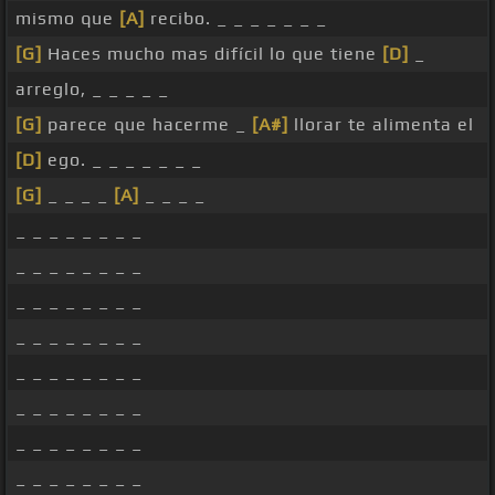
mismo que
[A]
recibo. _ _ _ _ _ _ _
[G]
Haces mucho mas difícil lo que tiene
[D]
_
arreglo, _ _ _ _ _
[G]
parece que hacerme _
[A#]
llorar te alimenta el
[D]
ego. _ _ _ _ _ _ _
[G]
_ _ _ _
[A]
_ _ _ _
_ _ _ _ _ _ _ _
_ _ _ _ _ _ _ _
_ _ _ _ _ _ _ _
_ _ _ _ _ _ _ _
_ _ _ _ _ _ _ _
_ _ _ _ _ _ _ _
_ _ _ _ _ _ _ _
_ _ _ _ _ _ _ _