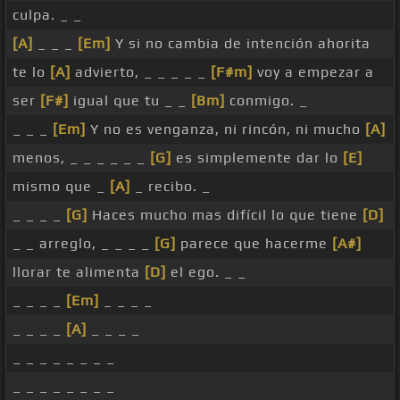
culpa. _ _
[A]
_ _ _
[Em]
Y si no cambia de intención ahorita
te lo
[A]
advierto, _ _ _ _ _
[F#m]
voy a empezar a
ser
[F#]
igual que tu _ _
[Bm]
conmigo. _
_ _ _
[Em]
Y no es venganza, ni rincón, ni mucho
[A]
menos, _ _ _ _ _ _
[G]
es simplemente dar lo
[E]
mismo que _
[A]
_ recibo. _
_ _ _ _
[G]
Haces mucho mas difícil lo que tiene
[D]
_ _ arreglo, _ _ _ _
[G]
parece que hacerme
[A#]
llorar te alimenta
[D]
el ego. _ _
_ _ _ _
[Em]
_ _ _ _
_ _ _ _
[A]
_ _ _ _
_ _ _ _ _ _ _ _
_ _ _ _ _ _ _ _