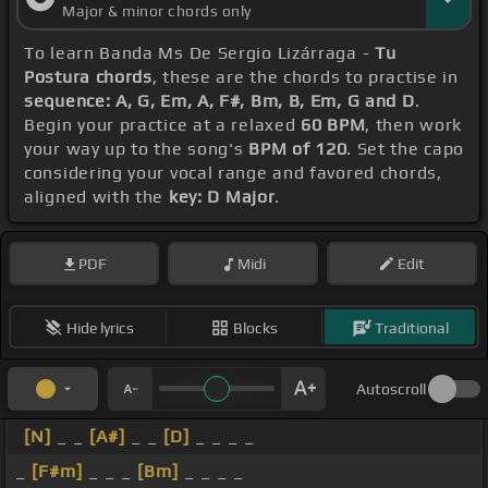
Major & minor chords only
To learn Banda Ms De Sergio Lizárraga -
Tu
Postura chords
, these are the chords to practise in
sequence: A, G, Em, A, F#, Bm, B, Em, G and D
.
Begin your practice at a relaxed
60 BPM
, then work
your way up to the song's
BPM of 120
. Set the capo
considering your vocal range and favored chords,
aligned with the
key: D Major
.
PDF
Midi
Edit
Hide lyrics
Blocks
Traditional
Autoscroll
[N]
_ _
[A#]
_ _
[D]
_ _ _ _
_
[F#m]
_ _ _
[Bm]
_ _ _ _