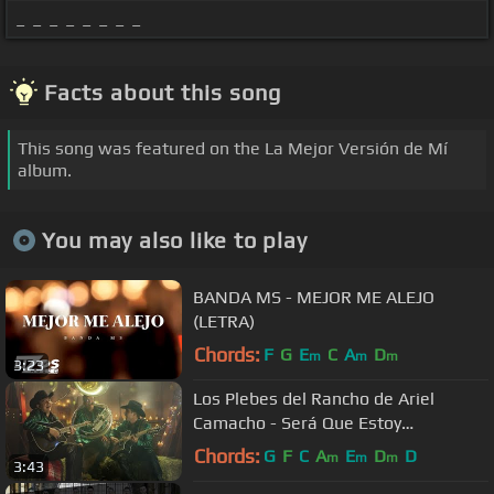
_ _ _ _ _ _ _ _
Facts about this song
This song was featured on the La Mejor Versión de Mí
album.
You may also like to play
BANDA MS - MEJOR ME ALEJO
(LETRA)
Chords:
F
G
E
C
A
D
m
m
m
3:23
Los Plebes del Rancho de Ariel
Camacho - Será Que Estoy
Enamorado [Official Video]
Chords:
G
F
C
A
E
D
D
m
m
m
3:43