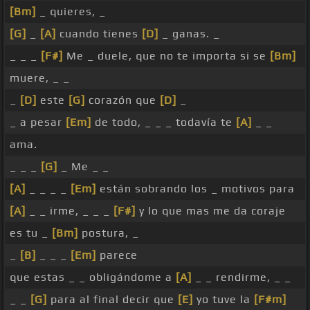
[Bm]
_ quieres, _
[G]
_
[A]
cuando tienes
[D]
_ ganas. _
_ _ _
[F#]
Me _ duele, que no te importa si se
[Bm]
muere, _ _
_
[D]
este
[G]
corazón que
[D]
_
_ a pesar
[Em]
de todo, _ _ _ todavía te
[A]
_ _
ama.
_ _ _
[G]
_ Me _ _
[A]
_ _ _ _
[Em]
están sobrando los _ motivos para
[A]
_ _ irme, _ _ _
[F#]
y lo que mas me da coraje
es tu _
[Bm]
postura, _
_
[B]
_ _ _
[Em]
parece
que estas _ _ obligándome a
[A]
_ _ rendirme, _ _
_ _
[G]
para al final decir que
[E]
yo tuve la
[F#m]