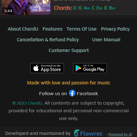
Chords:
D
G
A
C
E
E
B
m
m
m
3:44
About ChordU
Features
Terms Of Use
Privacy Policy
Cancellation & Refund Policy
User Manual
Customer Support
Made with love and passion for music
Follow us on
Facebook
All contents are subject to copyright,
©
2023
ChordU.
provided for educational and personal non-commercial
use only.
Developed and maintained by
—
Powered by AI