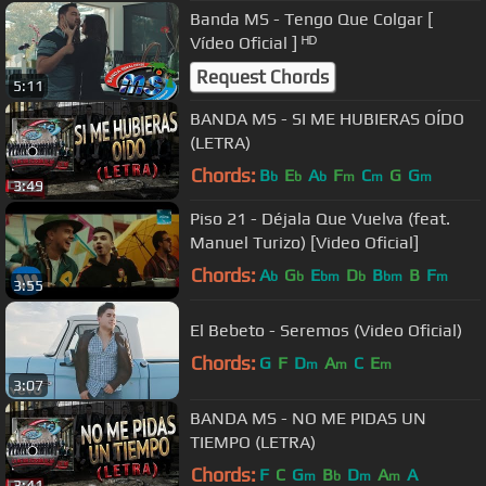
Banda MS - Tengo Que Colgar [
Vídeo Oficial ] ᴴᴰ
Request Chords
5:11
BANDA MS - SI ME HUBIERAS OÍDO
(LETRA)
Chords:
B
E
A
F
C
G
G
b
b
b
m
m
m
3:49
Piso 21 - Déjala Que Vuelva (feat.
Manuel Turizo) [Video Oficial]
Chords:
A
G
E
D
B
B
F
b
b
bm
b
bm
m
3:55
El Bebeto - Seremos (Video Oficial)
Chords:
G
F
D
A
C
E
m
m
m
3:07
BANDA MS - NO ME PIDAS UN
TIEMPO (LETRA)
Chords:
F
C
G
B
D
A
A
m
b
m
m
3:41