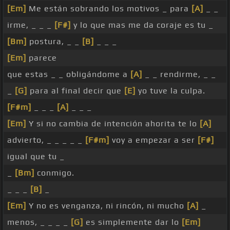
[Em]
Me están sobrando los motivos _ para
[A]
_ _
irme, _ _ _
[F#]
y lo que mas me da coraje es tu _
[Bm]
postura, _ _
[B]
_ _ _
[Em]
parece
que estas _ _ obligándome a
[A]
_ _ rendirme, _ _
_
[G]
para al final decir que
[E]
yo tuve la culpa.
[F#m]
_ _ _
[A]
_ _ _
[Em]
Y si no cambia de intención ahorita te lo
[A]
advierto, _ _ _ _ _
[F#m]
voy a empezar a ser
[F#]
igual que tu _
_
[Bm]
conmigo.
_ _ _
[B]
_
[Em]
Y no es venganza, ni rincón, ni mucho
[A]
_
menos, _ _ _ _
[G]
es simplemente dar lo
[Em]