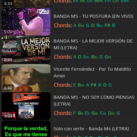
Chords:
E
A
D
B
F
C
E
b
b
b
bm
m
m
bm
3:33
BANDA MS - TU POSTURA (EN VIVO)
Chords:
A
E
G
D
B
F#
B
m
m
5:00
BANDA MS - LA MEJOR VERSIÓN DE
MÍ (LETRA)
Chords:
A
D
E
B
G
G
m
m
m
2:49
Vicente Fernández - Por Tu Maldito
Amor
Chords:
E
B
A
F#
B
D
G
m
4:40
BANDA MS - NO SOY COMO PIENSAS
(LETRA)
Chords:
F
B
E
G
C
D
G
b
b
m
m
m
3:32
Solo con verte - Banda Ms (LETRA)