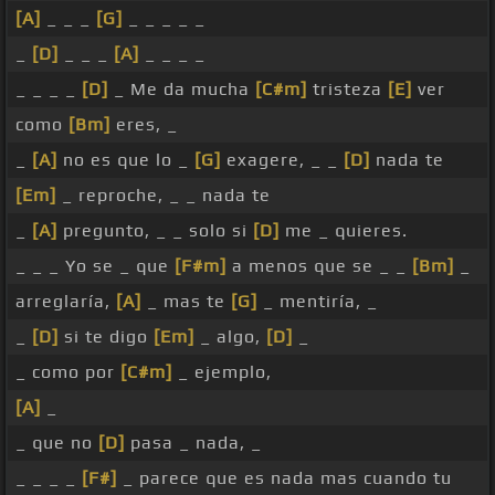
[A]
_ _ _
[G]
_ _ _ _ _
_
[D]
_ _ _
[A]
_ _ _ _
_ _ _ _
[D]
_ Me da mucha
[C#m]
tristeza
[E]
ver
como
[Bm]
eres, _
_
[A]
no es que lo _
[G]
exagere, _ _
[D]
nada te
[Em]
_ reproche, _ _ nada te
_
[A]
pregunto, _ _ solo si
[D]
me _ quieres.
_ _ _ Yo se _ que
[F#m]
a menos que se _ _
[Bm]
_
arreglaría,
[A]
_ mas te
[G]
_ mentiría, _
_
[D]
si te digo
[Em]
_ algo,
[D]
_
_ como por
[C#m]
_ ejemplo,
[A]
_
_ que no
[D]
pasa _ nada, _
_ _ _ _
[F#]
_ parece que es nada mas cuando tu