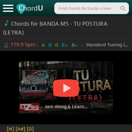
C
U
hord
Chords for BANDA MS - TU POSTURA
(LETRA)
119.9
bpm
Standard Tuning (EADGBE)
A
D
G
E
B
m
m
Jam Along & Learn...
[N]
[A#]
[D]