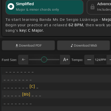
Simplified
Advanc
Major & minor chords only
Include
To start learning Banda Ms De Sergio Lizárraga -
Mejo
Begin your practice at a relaxed
62 BPM
, then work y
song's
key: C Major
.
Download
PDF
Download
Midi
Font Size:
Tempo:
124
BPM
_ _ _ _ _ _ _ _
_ _ _ _ _ _ _ _
_ _ _ _ _ _ _
[C]
_
_ _ _ _ _
[Bb]
_ _ _
_ _ _ _ _ _ _ _
_ _ _ _ _ _ _ _