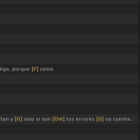
digo, porque
[F]
como
ctan y
[G]
solo si son
[Dm]
tus errores
[G]
no cuenta.