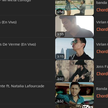
banda 
Chord
3:58
 (En Vivo)
Virlan
Chord
3:59
s De Verme (En Vivo)
Virlan 
Chord
3:15
Joss F
Chord
3:01
nte ft. Natalia Lafourcade
Banda 
Chord
3:51