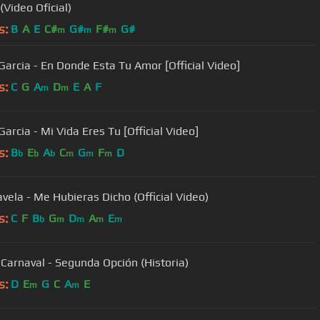
(Video Oficial)
s:
B
A
E
C#
G#
F#
G#
m
m
m
 Garcia - En Donde Esta Tu Amor [Official Video]
s:
C
G
A
D
E
A
F
m
m
Garcia - Mi Vida Eres Tu [Official Video]
s:
B
E
A
C
G
F
D
b
b
b
m
m
m
avela - Me Hubieras Dicho (Official Video)
s:
C
F
B
G
D
A
E
b
m
m
m
m
Carnaval - Segunda Opción (Historia)
s:
D
E
G
C
A
E
m
m