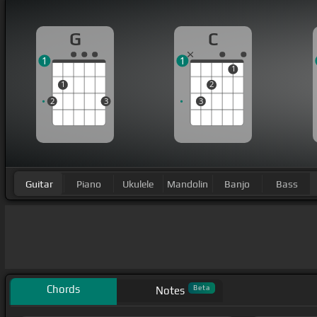
G
C
1
1
1
1
2
2
3
3
Guitar
Piano
Ukulele
Mandolin
Banjo
Bass
Chords
Beta
Notes