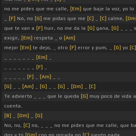
no me pides que me calle,
[Em]
que baje la voz, yo l
_
[F]
No, no
[G]
me pidas que me
[C]
_
[C]
calme,
[Dm
que te van a
[F]
huir, no me da la
[G]
gana,
[G]
_ _ _ 
exigir,
[Em]
respeta _ o
[Am]
mejor
[Em]
te dejo, _ otro
[F]
error y pum, _
[G]
yo
[C
_ _ _ _ _ _ _
[Em]
_
_ _ _ _ _ _ _
[F]
_
_ _ _ _ _
[F]
_
[Am]
_ _
[G]
_ _
[Am]
_
[G]
_ _
[G]
_
[Dm]
_
[C]
Te advierto _ _ _ que le queda
[G]
muy poco de vida a
cuenta.
[B]
_
[Dm]
_
[G]
No, no,
[C]
no, _ _ _ no me pides que me calle, que ba
dos y tú
[Gm]
con mi mirada no
[C]
siento nada.