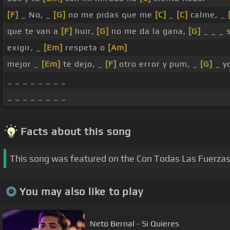
[F]
_ No, _
[G]
no me pidas que me
[C]
_
[C]
calme, _
que te van a
[F]
huir,
[G]
no me da la gana,
[G]
_ _ _ 
exigir, _
[Em]
respeta o
[Am]
mejor _
[Em]
te dejo, _
[F]
otro error y pum, _
[G]
_ y
_ _ _ _ _ _ _ _
_ _ _ _ _ _ _ _
Facts about this song
This song was featured on the Con Todas Las Fuerza
You may also like to play
Neto Bernal - Si Quieres