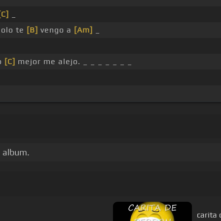
[C]
_
solo te
[B]
vengo a
[Am]
_
o
[C]
mejor me alejo. _ _ _ _ _ _ _
s album.
carita