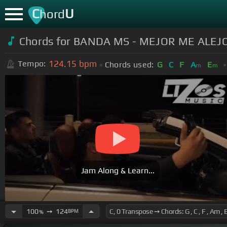
C
U
hord
Chords for BANDA MS - MEJOR ME ALEJO
124.15
bpm
Tempo:
Chords used:
G
C
F
A
E
m
m
Jam Along & Learn...
100
➙
124
BPM
%