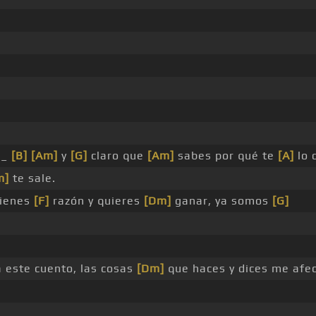
_
[B]
[Am]
y
[G]
claro que
[Am]
sabes por qué te
[A]
lo 
m]
te sale.
tienes
[F]
razón y quieres
[Dm]
ganar, ya somos
[G]
a este cuento, las cosas
[Dm]
que haces y dices me afe