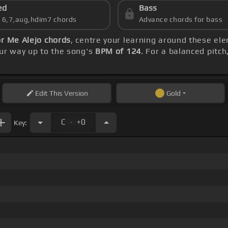
ed
Bass
s 6,7,aug,hdim7 chords
Advance chords for bass
r Me Alejo chords
, centre your learning around these el
our way up to the song's
BPM of 124
. For a balanced pitch
Edit
This Version
Gold
.
C
+0
Key: