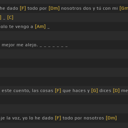
o he dado
[F]
todo por
[Dm]
nosotros dos y tú con mi
[Gm
]
_
[C]
solo te vengo a
[Am]
_
]
mejor me alejo. _ _ _ _ _ _ _
 este cuento, las cosas
[F]
que haces y
[G]
dices
[D]
me 
je la voz, yo lo he dado
[F]
todo por nosotros
[Dm]