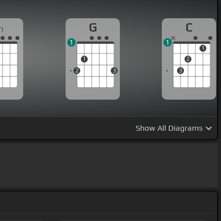
G
C
m
1
1
1
1
2
2
3
3
Show
All Diagrams