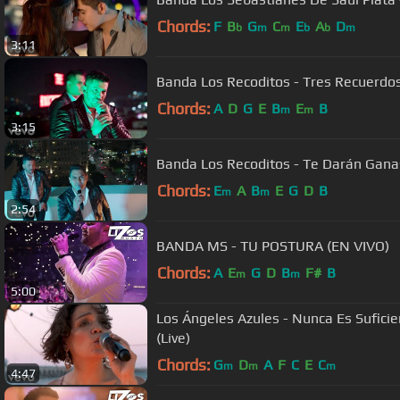
Chords:
F
B
G
C
E
A
D
b
m
m
b
b
m
3:11
Banda Los Recoditos - Tres Recuerdos
Chords:
A
D
G
E
B
E
B
m
m
3:15
Banda Los Recoditos - Te Darán Gana
Chords:
E
A
B
E
G
D
B
m
m
2:54
BANDA MS - TU POSTURA (EN VIVO)
Chords:
A
E
G
D
B
F#
B
m
m
5:00
Los Ángeles Azules - Nunca Es Suficie
(Live)
Chords:
G
D
A
F
C
E
C
m
m
m
4:47