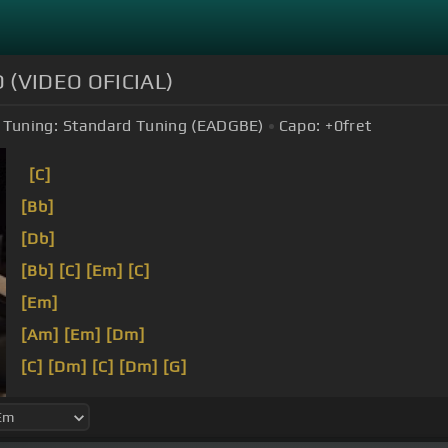
 (VIDEO OFICIAL)
Tuning:
Standard Tuning (EADGBE)
Capo:
+0
fret
[C]
[Bb]
[Db]
[Bb]
[C]
[Em]
[C]
[Em]
[Am]
[Em]
[Dm]
[C]
[Dm]
[C]
[Dm]
[G]
[F]
[G]
[G]
[C]