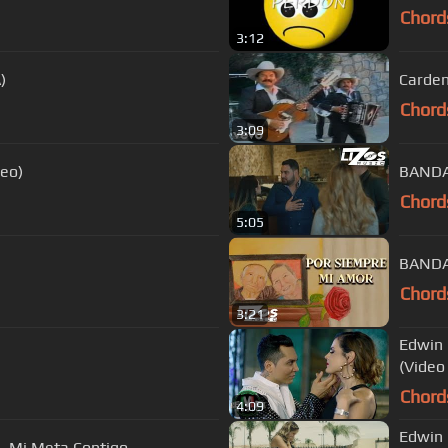
Chord
3:12
)
Carden
Chord
3:09
deo)
BANDA
Chord
5:05
BANDA
Chord
3:21
Edwin 
(Video 
Chord
4:09
Edwin 
- Mi Meta Contigo