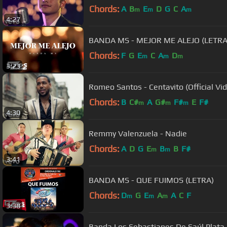
Chords:
A
B
E
D
G
C
A
m
m
m
4:27
BANDA MS - MEJOR ME ALEJO (LETRA
Chords:
F
G
E
C
A
D
m
m
m
3:23
Romeo Santos - Centavito (Official Vi
Chords:
B
C#
A
G#
F#
E
F#
m
m
m
4:30
Remmy Valenzuela - Nadie
Chords:
A
D
G
E
B
B
F#
m
m
3:41
BANDA MS - QUE FUIMOS (LETRA)
Chords:
D
G
E
A
A
C
F
m
m
m
3:38
Banda Los Sebastianes De Saúl Plata 