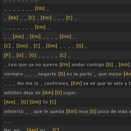
_ _ _ _ _ _ _
[Db]
_
_
[Bb]
_ _
[C]
_
[Em]
_ _ _
[C]
_
_ _ _ _ _ _ _
[Em]
_
_ _
[Am]
_
[Em]
_ _ _ _
[Dm]
_
[C]
_
[Dm]
_
[C]
_
[Dm]
_ _ _ _
[G]
_
[F]
_
[G]
_
[G]
_ _ _ _ _
[C]
_
_ Leo que ya no quiero
[Em]
andar contigo
[G]
_
[Am]
siempre _ _ _ negarte
[G]
es la parte _ que mejor
[A
_ _ _ No me lo _ confirmes,
[Em]
ya sé que te vale y 
adultos deja de
[Am]
[G]
jugar.
[Am]
_
[G]
[Dm]
Te
[C]
advierto _ _ que le queda
[Em]
muy
[G]
poco de vida 
_ _
No, no, _
[Am]
no, _
[C]
_