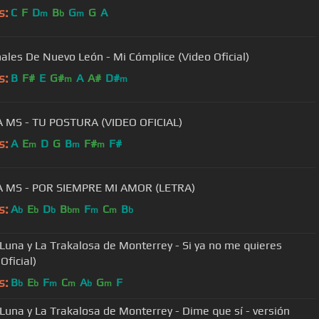
s:
C
F
D
B
G
G
A
m
b
m
ales De Nuevo León - Mi Cómplice (Video Oficial)
s:
B
F#
E
G#
A
A#
D#
m
m
 MS - TU POSTURA (VIDEO OFICIAL)
s:
A
E
D
G
B
F#
F#
m
m
m
 MS - POR SIEMPRE MI AMOR (LETRA)
s:
A
E
D
B
F
C
B
b
b
b
bm
m
m
b
Luna y La Trakalosa de Monterrey - Si ya no me quieres
Oficial)
s:
B
E
F
C
A
G
F
b
b
m
m
b
m
Luna y La Trakalosa de Monterrey - Dime que sí - versión