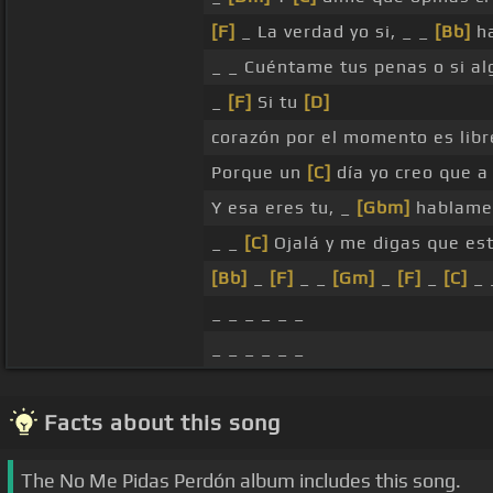
[F]
_ La verdad yo si, _ _
[Bb]
h
_ _ Cuéntame tus penas o si al
_
[F]
Si tu
[D]
corazón por el momento es lib
Porque un
[C]
día yo creo que a
Y esa eres tu, _
[Gbm]
hablam
_ _
[C]
Ojalá y me digas que est
[Bb]
_
[F]
_ _
[Gm]
_
[F]
_
[C]
_
_ _ _ _ _ _
_ _ _ _ _ _
Facts about this song
The No Me Pidas Perdón album includes this song.