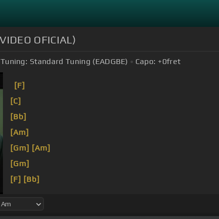
VIDEO OFICIAL)
Tuning:
Standard Tuning (EADGBE)
Capo:
+0
fret
[F]
[C]
[Bb]
[Am]
[Gm]
[Am]
[Gm]
[F]
[Bb]
[C]
[Gm]
[F]