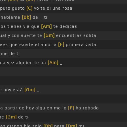
 puro gusto
[C]
yo te di una rosa
hablame
[Bb]
de _ ti
os tienes y a que
[Am]
te dedicas
ual y con suerte te
[Gm]
encuentras solita
ees que existe el amor a
[F]
primera vista
me de ti
na vez alguien te ha
[Am]
_
re hoy está
[Gm]
_
 a partir de hoy alguien me lo
[F]
ha robado
me
[Gm]
de ti
as disponible solo
[Bb]
para
[Dm]
mi