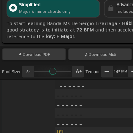
Simplified
Advanc
Major & minor chords only
Include
To start learning Banda Ms De Sergio Lizárraga -
Hábl
good strategy is to initiate at
72 BPM
and then acceler
reference to the
key: F Major
.
Download
PDF
Download
Midi
Font Size:
Tempo:
145
BPM
_ _ _ _ _ _
_ _ _ _ _ _
_ _ _ _ _ _
_ _ _ _ _ _
_ _ _ _ _ _
[F]
_ _ _ _ _ _