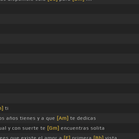
m]
ti
os años tienes y a que
[Am]
te dedicas
ual y con suerte te
[Gm]
encuentras solita
ees que existe el amor a
[F]
primera
[Bb]
vista