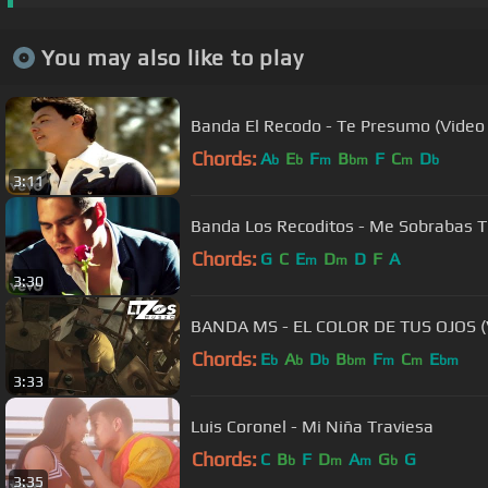
You may also like to play
Banda El Recodo - Te Presumo (Video O
Chords:
A
E
F
B
F
C
D
b
b
m
bm
m
b
3:11
Banda Los Recoditos - Me Sobrabas Tú
Chords:
G
C
E
D
D
F
A
m
m
3:30
BANDA MS - EL COLOR DE TUS OJOS (
Chords:
E
A
D
B
F
C
E
b
b
b
bm
m
m
bm
3:33
Luis Coronel - Mi Niña Traviesa
Chords:
C
B
F
D
A
G
G
b
m
m
b
3:35