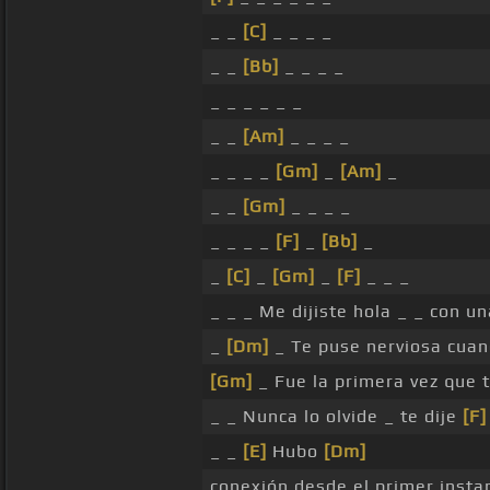
_ _
[C]
_ _ _ _
_ _
[Bb]
_ _ _ _
_ _ _ _ _ _
_ _
[Am]
_ _ _ _
_ _ _ _
[Gm]
_
[Am]
_
_ _
[Gm]
_ _ _ _
_ _ _ _
[F]
_
[Bb]
_
_
[C]
_
[Gm]
_
[F]
_ _ _
_ _ _ Me dijiste hola _ _ con u
_
[Dm]
_ Te puse nerviosa cua
[Gm]
_ Fue la primera vez que 
_ _ Nunca lo olvide _ te dije
[F]
_ _
[E]
Hubo
[Dm]
conexión desde el primer inst