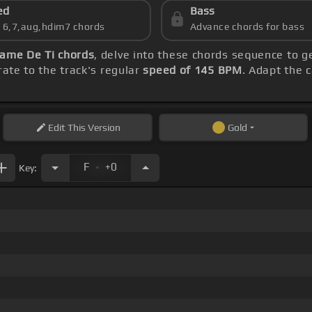
ed
Bass
s 6,7,aug,hdim7 chords
Advance chords for bass
ame De Ti chords
, delve into these chords sequence to g
ate to the track's regular
speed of 145 BPM
. Adapt the 
Edit
This Version
Gold
.
F
+0
Key: