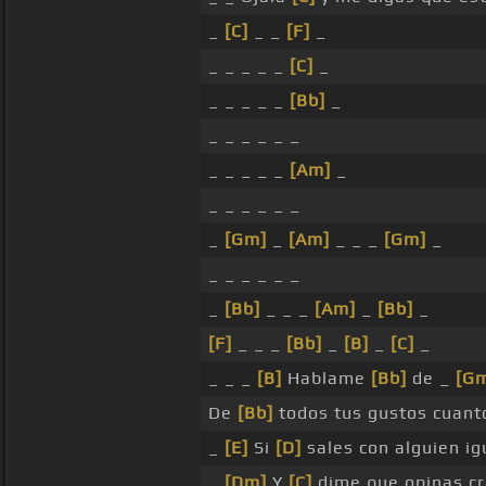
_
[C]
_ _
[F]
_
_ _ _ _ _
[C]
_
_ _ _ _ _
[Bb]
_
_ _ _ _ _ _
_ _ _ _ _
[Am]
_
_ _ _ _ _ _
_
[Gm]
_
[Am]
_ _ _
[Gm]
_
_ _ _ _ _ _
_
[Bb]
_ _ _
[Am]
_
[Bb]
_
[F]
_ _ _
[Bb]
_
[B]
_
[C]
_
_ _ _
[B]
Hablame
[Bb]
de _
[G
De
[Bb]
todos tus gustos cuant
_
[E]
Si
[D]
sales con alguien ig
_
[Dm]
Y
[C]
dime que opinas cr