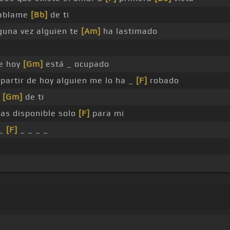
ablame
[Bb]
de ti
guna vez alguien te
[Am]
ha lastimado
re hoy
[Gm]
está _ ocupado
 partir de hoy alguien me lo ha _
[F]
robado
e
[Gm]
de ti
as disponible solo
[F]
para mi
 _
[F]
_ _ _ _