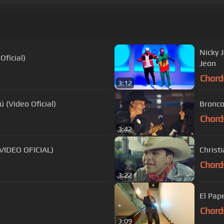
Nicky J
ficial)
Jeon
Chord
3:12
 (Video Oficial)
Bronco 
Chord
3:42
VIDEO OFICIAL)
Christ
Chord
3:22
El Pap
Chord
3:09