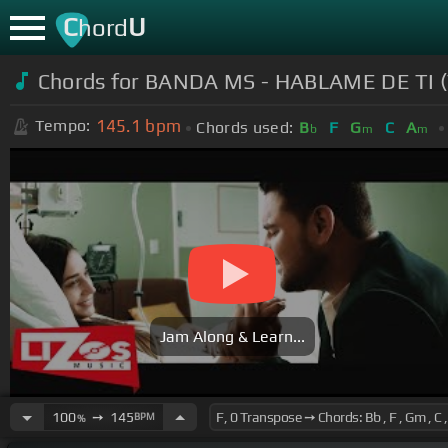
C
U
hord
Chords for BANDA MS - HABLAME DE TI (
145.1
bpm
Tempo:
Chords used:
B
F
G
C
A
b
m
m
Jam Along & Learn...
100
➙
145
BPM
%