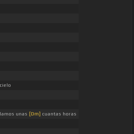
ielo
arlamos unas
[Dm]
cuantas horas