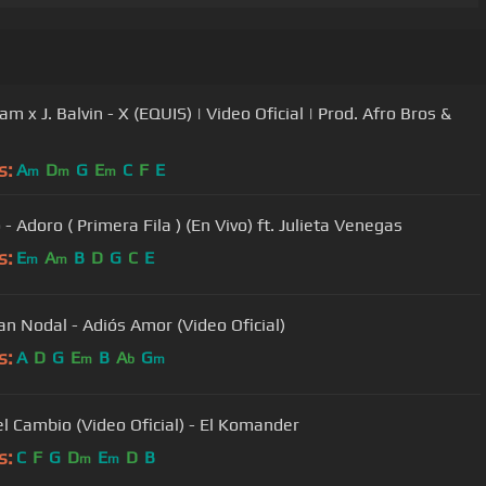
am x J. Balvin - X (EQUIS) | Video Oficial | Prod. Afro Bros &
s:
A
D
G
E
C
F
E
m
m
m
- Adoro ( Primera Fila ) (En Vivo) ft. Julieta Venegas
s:
E
A
B
D
G
C
E
m
m
ian Nodal - Adiós Amor (Video Oficial)
s:
A
D
G
E
B
A
G
m
b
m
el Cambio (Video Oficial) - El Komander
s:
C
F
G
D
E
D
B
m
m