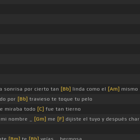
na sonrisa por cierto tan
[Bb]
linda como el
[Am]
mismo c
ndo por
[Bb]
travieso te toque tu pelo
te miraba todo
[C]
fue tan tierno
mi nombre _
[Gm]
me
[F]
dijiste el tuyo y después ch
ante
[Bm]
te
[Bb]
veías _ hermosa