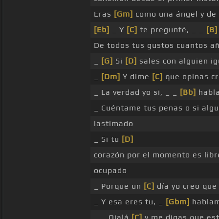
Eras
[Gm]
como una ángel y de
[Eb]
_ Y
[C]
te pregunté, _ _
[B]
De todos tus gustos cuantos añ
_
[G]
Si
[D]
sales con alguien ig
_
[Dm]
Y dime
[C]
que opinas cr
_ La verdad yo si, _ _
[Bb]
habla
_ Cuéntame tus penas o si algu
lastimado
_ Si tu
[D]
corazón por el momento es lib
ocupado
_ Porque un
[C]
día yo creo que
_ Y esa eres tu, _
[Gbm]
habla
_ _ Ojalá
[C]
y me digas que est