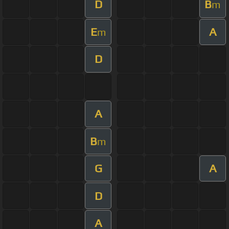
D
B
m
E
A
m
D
A
B
m
G
A
D
A