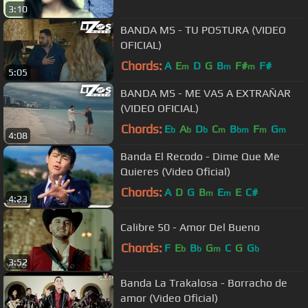
3:10
BANDA MS - TU POSTURA (VIDEO
OFICIAL)
Chords:
A
E
D
G
B
F#
F#
m
m
m
5:05
BANDA MS - ME VAS A EXTRAÑAR
(VIDEO OFICIAL)
Chords:
E
A
D
C
B
F
G
b
b
b
m
bm
m
m
4:08
Banda El Recodo - Dime Que Me
Quieres (Video Oficial)
Chords:
A
D
G
B
E
E
C#
m
m
4:23
Calibre 50 - Amor Del Bueno
Chords:
F
E
B
G
C
G
G
b
b
m
b
3:52
Banda La Trakalosa - Borracho de
amor (Video Oficial)