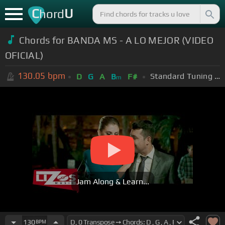
C
U
hord
Chords for BANDA MS - A LO MEJOR (VIDEO
OFICIAL)
130.05
bpm
Standard Tuning (EADGBE)
D
G
A
B
F#
m
Jam Along & Learn...
130
BPM