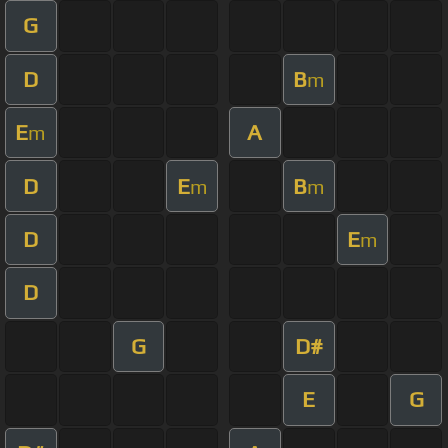
G
D
B
m
E
A
m
D
E
B
m
m
D
E
m
D
G
D#
E
G