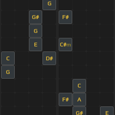
G
G#
F#
G
E
C#
m
C
D#
G
C
F#
A
G#
E