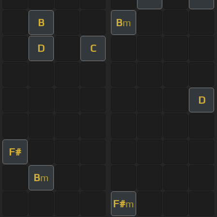
B
B
m
D
C
D
F#
B
m
F#
m