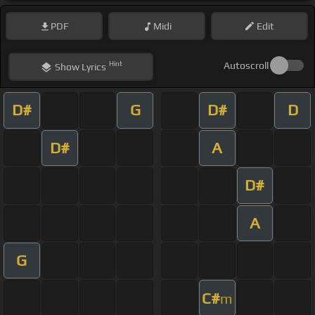
PDF
Midi
Edit
Hint
Autoscroll
Show
Lyrics
D#
G
D#
D
D#
A
D#
A
G
C#
m