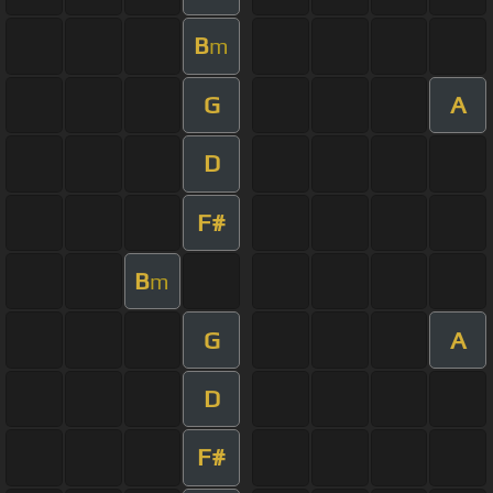
B
m
G
A
D
F#
B
m
G
A
D
F#