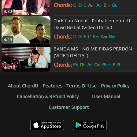
Chords:
G
D
C
A
A
B
G
m
b
m
b
3:32
Christian Nodal - Probablemente ft.
David Bisbal (Video Oficial)
Chords:
D
G
E
C
E
A
B
m
m
m
4:13
BANDA MS - NO ME PIDAS PERDÓN
(VIDEO OFICIAL)
Chords:
E
D
A
C
B
F
B
b
b
b
m
bm
4:43
About ChordU
Features
Terms Of Use
Privacy Policy
Cancellation & Refund Policy
User Manual
Customer Support