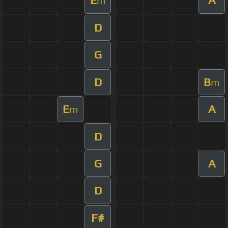
E
A
m
D
G
D
B
m
E
A
m
D
G
A
D
F#