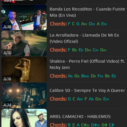
3:25
Banda Los Recoditos - Cuando Fuiste
Mía (En Vivo)
Chords:
F
C
G
A
D
A
E
m
m
m
3:38
La Arrolladora - Llamada De Mi Ex
(Video Oficial)
Chords:
F
B
E
D
C
G
b
b
m
m
m
3:10
Shakira - Perro Fiel (Official Video) ft.
Nicky Jam
Chords:
A
G
B
D
F
B
E
b
b
bm
b
m
b
b
3:16
Calibre 50 - Siempre Te Voy A Querer
Chords:
G
C
A
F
A
D
E
m
b
m
m
4:34
ARIEL CAMACHO - HABLEMOS
Chords:
B
E
A
C#
D#
G#
C#
m
m