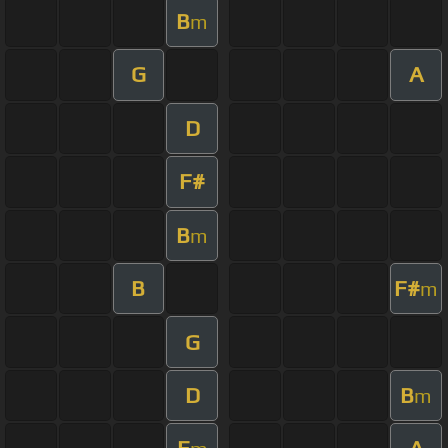
B
m
G
A
D
F#
B
m
B
F#
m
G
D
B
m