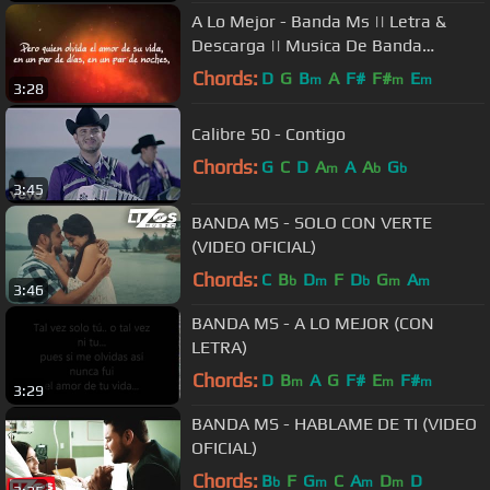
A Lo Mejor - Banda Ms || Letra &
Descarga || Musica De Banda
2014/2015
Chords:
D
G
B
A
F#
F#
E
m
m
m
3:28
Calibre 50 - Contigo
Chords:
G
C
D
A
A
A
G
m
b
b
3:45
BANDA MS - SOLO CON VERTE
(VIDEO OFICIAL)
Chords:
C
B
D
F
D
G
A
b
m
b
m
m
3:46
BANDA MS - A LO MEJOR (CON
LETRA)
Chords:
D
B
A
G
F#
E
F#
m
m
m
3:29
BANDA MS - HABLAME DE TI (VIDEO
OFICIAL)
Chords:
B
F
G
C
A
D
D
b
m
m
m