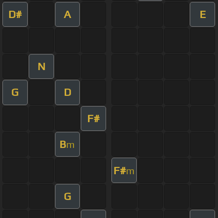
D#
A
E
N
G
D
F#
B
m
F#
m
G