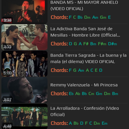
BANDA MS - MI MAYOR ANHELO
(VIDEO OFICIAL)
Chords:
F
C
B
D
A
G
E
b
m
m
m
3:38
La Adictiva Banda San José de
Mesillas - Hombre Libre (Official
Video)
Chords:
D
G
A
F#
B
F#
D#
m
m
m
3:55
Banda Tierra Sagrada - La buena y la
mala (el dilema) VIDEO OFICIAL
Chords:
F
G
A
A
C
E
D
m
5:00
Remmy Valenzuela - Mi Princesa
Chords:
E
A
B
C
G
D
B
b
b
b
m
m
m
m
3:07
La Arrolladora - Confesión (Video
Oficial)
Chords:
A
B
D
F
C
D
E
b
m
m
4:48