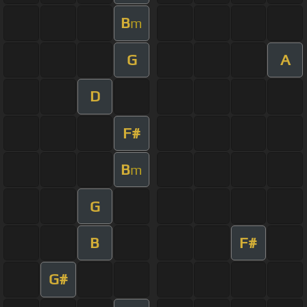
B
m
G
A
D
F#
B
m
G
B
F#
G#