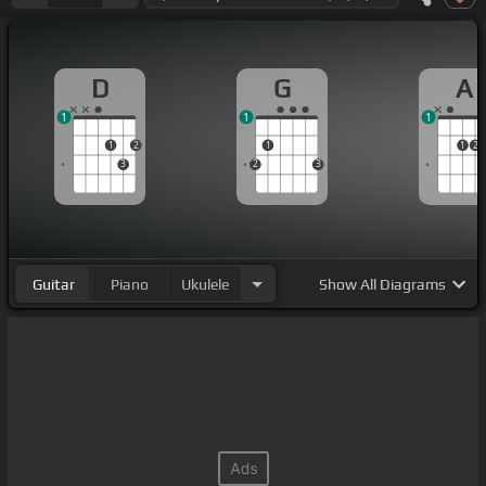
D
G
A
1
1
1
1
2
1
1
2
3
2
3
Guitar
Piano
Ukulele
Show
All Diagrams