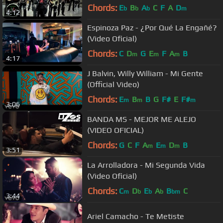
Chords:
E
B
A
C
F
A
D
b
b
b
m
4:12
Espinoza Paz - ¿Por Qué La Engañé?
(Video Oficial)
Chords:
C
D
G
E
F
A
B
m
m
m
4:17
J Balvin, Willy William - Mi Gente
(Official Video)
Chords:
E
B
B
G
F#
E
F#
m
m
m
3:06
BANDA MS - MEJOR ME ALEJO
(VIDEO OFICIAL)
Chords:
G
C
F
A
E
D
B
m
m
m
3:51
La Arrolladora - Mi Segunda Vida
(Video Oficial)
Chords:
C
D
E
A
B
C
m
b
b
b
bm
3:44
Ariel Camacho - Te Metiste