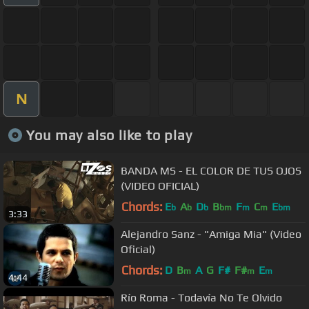
N
You may also like to play
BANDA MS - EL COLOR DE TUS OJOS
(VIDEO OFICIAL)
Chords:
E
A
D
B
F
C
E
b
b
b
bm
m
m
bm
3:33
Alejandro Sanz - "Amiga Mia" (Video
Oficial)
Chords:
D
B
A
G
F#
F#
E
m
m
m
4:44
Río Roma - Todavía No Te Olvido