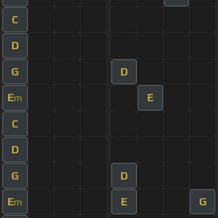
C
D
G
D
E
E
m
C
D
G
D
E
E
G
m