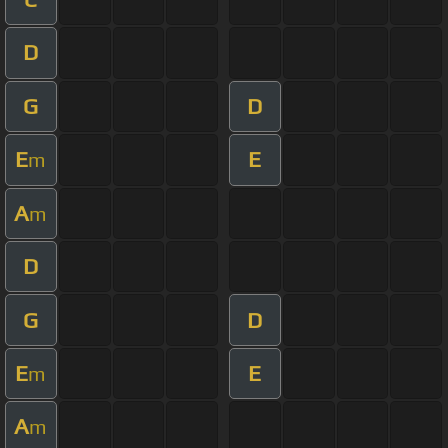
D
G
D
E
E
m
A
m
D
G
D
E
E
m
A
m