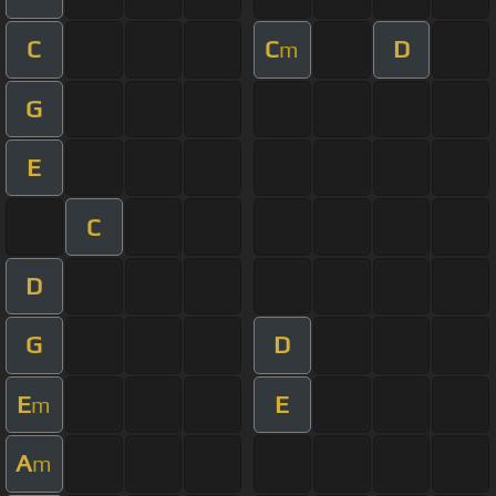
C
C
D
m
G
E
C
D
G
D
E
E
m
A
m