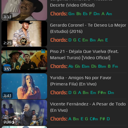
Decirte (Video Oficial)
Chords:
G
B
E
F
D
A
A
m
b
b
m
m
3:51
Gerardo Coronel - Te Deseo Lo Mejor
(Estudio) (2016)
Chords:
D
G
C
E
B
A
E
m
m
m
2:25
Piso 21 - Déjala Que Vuelva (feat.
Manuel Turizo) [Video Oficial]
Chords:
A
G
E
D
B
B
F
b
b
bm
b
bm
m
3:55
Yuridia - Amigos No por Favor
(Primera Fila) (En Vivo)
Chords:
D
G
A
B
E
F#
D
m
m
m
m
3:41
Vicente Fernández - A Pesar de Todo
(En Vivo)
Chords:
A
B
E
G
C#
F#
D
m
m
3:36