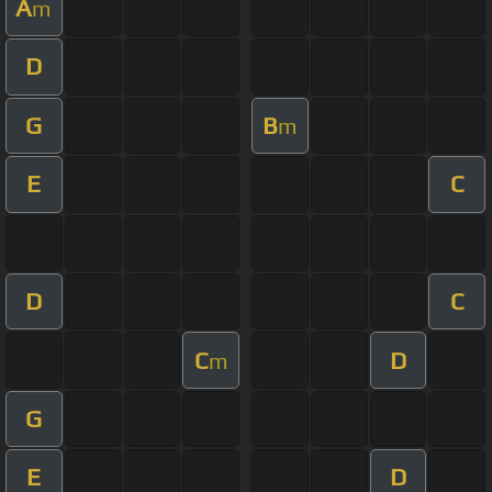
A
m
D
G
B
m
E
C
D
C
C
D
m
G
E
D