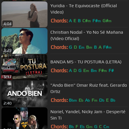
Yuridia - Te Equivocaste (Official
Video)
Chords:
A
E
B
C#
F#
G#
m
m
m
4:04
Christian Nodal - Yo No Sé Mañana
(Video Oficial)
Chords:
G
D
E
B
B
A
F#
m
m
m
3:29
BANDA MS - TU POSTURA (LETRA)
Chords:
A
D
G
E
B
F#
F#
m
m
m
5:17
"Ando Bien" Omar Ruiz feat. Gerardo
Ortiz
Chords:
B
E
A
F
D
E
B
bm
b
b
m
b
b
2:40
Noriel, Yandel, Nicky Jam - Desperté
Sin Ti
Chords:
B
F
E
G
G
C
C
b
b
m
m