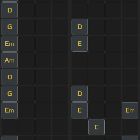
D
G
D
E
E
m
A
m
D
G
D
E
E
E
m
m
C