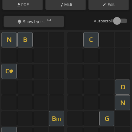
PDF
Midi
Edit
Hint
Autoscroll
Show
Lyrics
N
B
C
C#
D
N
B
G
m