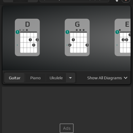
D
G
E
1
1
1
1
1
2
1
2
3
3
2
3
Guitar
Piano
Ukulele
Show
All Diagrams