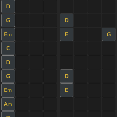
D
G
D
E
E
G
m
C
D
G
D
E
E
m
A
m