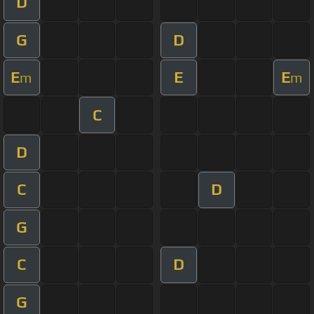
D
G
D
E
E
E
m
m
C
D
C
D
G
C
D
G