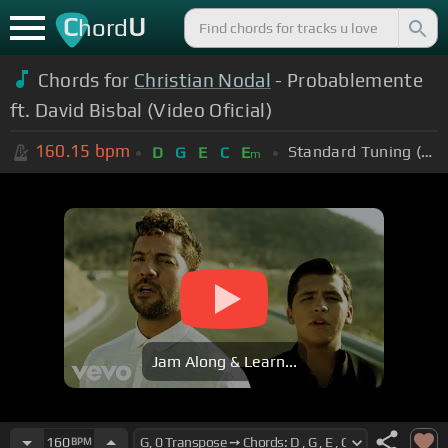
C
U
hord
Chords for
Christian Nodal
- Probablemente
ft. David Bisbal (Video Oficial)
160.15
bpm
Standard Tuning (EADGBE)
D
G
E
C
E
m
Jam Along & Learn...
160
BPM