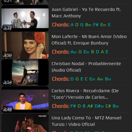
5:21
Juan Gabriel - Yo Te Recuerdo ft.
Marc Anthony
Chords:
A
D
G
B
F#
E
E
m
m
3:37
Mon Laferte - Mi Buen Amor (Video
Oficial) ft. Enrique Bunbury
Chords:
A
G
E
B
D
A
E
m
m
3:50
Christian Nodal - Probablemente
(Audio Oficial)
Chords:
D
G
E
C
E
A
B
m
m
m
3:54
Carlos Rivera - Recuérdame (De
"Coco"/Versión de Carlos
Rivera/Official Video)
Chords:
F#
D
B
A#
D#
C#
B
m
m
2:48
Una Lady Como Tú - MTZ Manuel
Turizo | Video Oficial