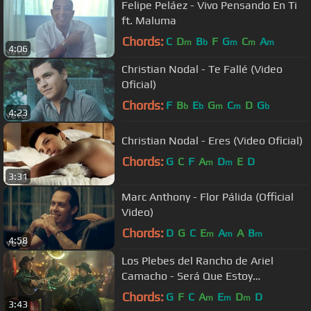
Felipe Peláez - Vivo Pensando En Ti
ft. Maluma
Chords:
C
D
B
F
G
C
A
m
b
m
m
m
4:06
Christian Nodal - Te Fallé (Video
Oficial)
Chords:
F
B
E
G
C
D
G
b
b
m
m
b
4:23
Christian Nodal - Eres (Video Oficial)
Chords:
G
C
F
A
D
E
D
m
m
3:31
Marc Anthony - Flor Pálida (Official
Video)
Chords:
D
G
C
E
A
A
B
m
m
m
4:58
Los Plebes del Rancho de Ariel
Camacho - Será Que Estoy
Enamorado [Official Video]
Chords:
G
F
C
A
E
D
D
m
m
m
3:43