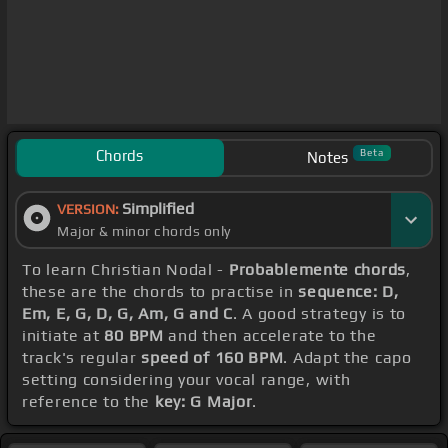
Chords
Beta
Notes
Simplified
VERSION:
Major & minor chords only
To learn Christian Nodal -
Probablemente chords
,
these are the chords to practise in
sequence: D,
Em, E, G, D, G, Am, G and C
. A good strategy is to
initiate at
80 BPM
and then accelerate to the
track's regular
speed of 160 BPM
. Adapt the capo
setting considering your vocal range, with
reference to the
key: G Major
.