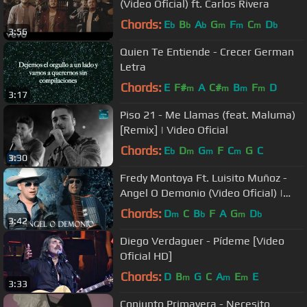
(Video Oficial) ft. Carlos Rivera
Chords:
E
B
A
G
F
C
D
b
b
b
m
m
m
b
3:56
Quien Te Entiende - Crecer German
Letra
Chords:
E
F#
A
C#
B
F
D
m
m
m
m
3:17
Piso 21 - Me Llamas (feat. Maluma)
[Remix] | Video Oficial
Chords:
E
D
G
F
C
G
C
b
m
m
m
3:30
Fredy Montoya Ft. Luisito Muñoz -
Angel O Demonio (Video Oficial) |
Música para Tomar
Chords:
D
C
B
F
A
G
D
m
b
m
b
3:42
Diego Verdaguer - Pídeme [Video
Oficial HD]
Chords:
D
B
G
C
A
E
E
m
m
m
3:33
Conjunto Primavera - Necesito