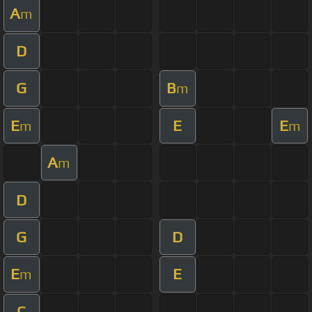
A
m
D
G
B
m
E
E
E
m
m
A
m
D
G
D
E
E
m
C