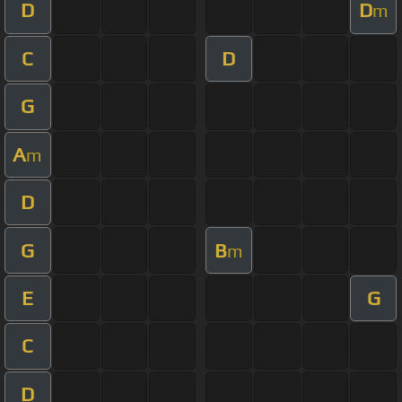
D
D
m
C
D
G
A
m
D
G
B
m
E
G
C
D