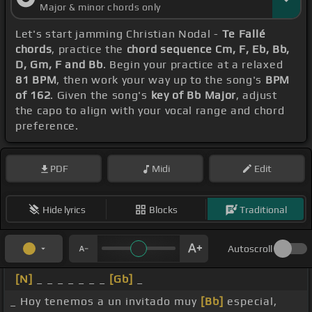
Major & minor chords only
Let's start jamming Christian Nodal -
Te Fallé
chords
, practice the
chord sequence Cm, F, Eb, Bb,
D, Gm, F and Bb
. Begin your practice at a relaxed
81 BPM
, then work your way up to the song's
BPM
of 162
. Given the song's
key of Bb Major
, adjust
the capo to align with your vocal range and chord
preference.
PDF
Midi
Edit
Hide lyrics
Blocks
Traditional
Autoscroll
[N]
_ _ _ _ _ _ _
[Gb]
_
_ Hoy tenemos a un invitado muy
[Bb]
especial,