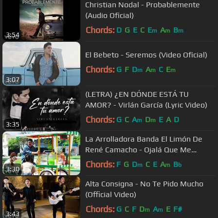
Christian Nodal - Probablemente
(Audio Oficial)
Chords:
D
G
E
C
E
A
B
m
m
m
3:54
El Bebeto - Seremos (Video Oficial)
Chords:
G
F
D
A
C
E
m
m
m
3:07
(LETRA) ¿EN DÓNDE ESTÁ TU
AMOR? - Virlán García (Lyric Video)
Chords:
G
C
A
D
E
A
D
m
m
3:35
La Arrolladora Banda El Limón De
René Camacho - Ojalá Que Me
Olvides
Chords:
F
G
D
C
E
A
B
m
m
b
3:30
Alta Consigna - No Te Pido Mucho
(Official Video)
Chords:
G
C
F
D
A
E
F#
m
m
3:43