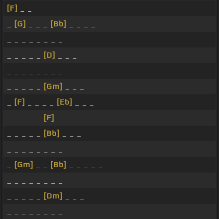
[F]
_ _
_
[G]
_ _ _
[Bb]
_ _ _ _
_ _ _ _ _ _ _ _
_ _ _ _ _
[D]
_ _ _
_ _ _ _ _ _ _ _
_ _ _ _ _
[Gm]
_ _ _
_
[F]
_ _ _ _
[Eb]
_ _ _
_ _ _ _ _
[F]
_ _ _
_ _ _ _ _
[Bb]
_ _ _
_ _ _ _ _ _ _ _
_
[Gm]
_ _
[Bb]
_ _ _ _ _
_ _ _ _ _ _ _ _
_ _ _ _ _
[Dm]
_ _ _
_ _ _ _ _ _ _ _