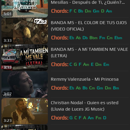
Mesillas - Después de Ti, ¿Quién?
(Video Oficial)
Chords:
F
C
B
D
G
D
A
b
m
m
m
5:01
BANDA MS - EL COLOR DE TUS OJOS
(VIDEO OFICIAL)
Chords:
E
A
D
B
F
C
E
b
b
b
bm
m
m
bm
3:33
BANDA MS - A Mí TAMBIEN ME VALE
(LETRA)
Chords:
C
G
F
A
E
D
E
m
m
m
3:19
Remmy Valenzuela - Mi Princesa
Chords:
E
A
B
C
G
D
B
b
b
b
m
m
m
m
3:07
Christian Nodal - Quien es usted
(Lluvia de Luces JG Music)
Chords:
G
C
F
A
A
F
D
m
m
3:23