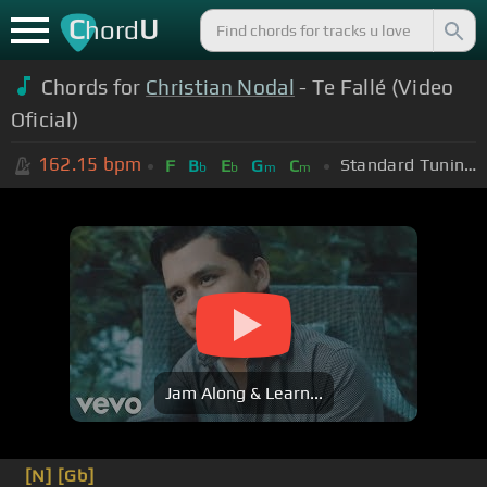
C
U
hord
Chords for
Christian Nodal
- Te Fallé (Video
Oficial)
162.15
bpm
Standard Tuning (EADGBE)
F
B
E
G
C
b
b
m
m
Jam Along & Learn...
[N]
[Gb]