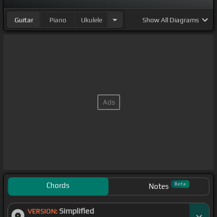
Guitar
Piano
Ukulele
Show
All Diagrams
Chords
Beta
Notes
Simplified
VERSION: