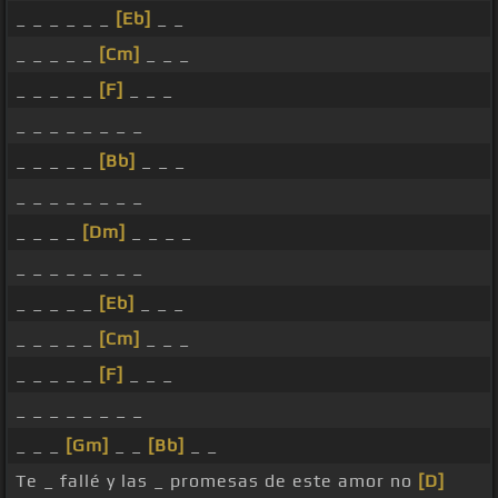
_ _ _ _ _ _
[Eb]
_ _
_ _ _ _ _
[Cm]
_ _ _
_ _ _ _ _
[F]
_ _ _
_ _ _ _ _ _ _ _
_ _ _ _ _
[Bb]
_ _ _
_ _ _ _ _ _ _ _
_ _ _ _
[Dm]
_ _ _ _
_ _ _ _ _ _ _ _
_ _ _ _ _
[Eb]
_ _ _
_ _ _ _ _
[Cm]
_ _ _
_ _ _ _ _
[F]
_ _ _
_ _ _ _ _ _ _ _
_ _ _
[Gm]
_ _
[Bb]
_ _
Te _ fallé y las _ promesas de este amor no
[D]