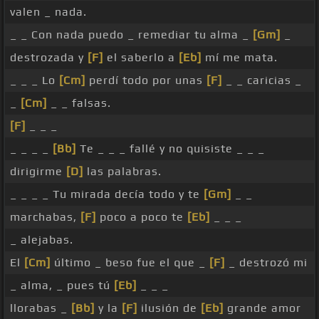
valen _ nada.
_ _ Con nada puedo _ remediar tu alma _
[Gm]
_
destrozada y
[F]
el saberlo a
[Eb]
mí me mata.
_ _ _ Lo
[Cm]
perdí todo por unas
[F]
_ _ caricias _
_
[Cm]
_ _ falsas.
[F]
_ _ _
_ _ _ _
[Bb]
Te _ _ _ fallé y no quisiste _ _ _
dirigirme
[D]
las palabras.
_ _ _ _ Tu mirada decía todo y te
[Gm]
_ _
marchabas,
[F]
poco a poco te
[Eb]
_ _ _
_ alejabas.
El
[Cm]
último _ beso fue el que _
[F]
_ destrozó mi
_ alma, _ pues tú
[Eb]
_ _ _
llorabas _
[Bb]
y la
[F]
ilusión de
[Eb]
grande amor