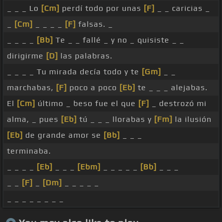
_ _ _ Lo
[Cm]
perdí todo por unas
[F]
_ _ caricias _
_
[Cm]
_ _ _ _
[F]
falsas. _
_ _ _ _
[Bb]
Te _ _ fallé _ y no _ quisiste _ _
dirigirme
[D]
las palabras.
_ _ _ _ Tu mirada decía todo y te
[Gm]
_ _
marchabas,
[F]
poco a poco
[Eb]
te _ _ _ alejabas.
El
[Cm]
último _ beso fue el que
[F]
_ destrozó mi
alma, _ pues
[Eb]
tú _ _ _ llorabas y
[Fm]
la ilusión
[Eb]
de grande amor se
[Bb]
_ _ _
terminaba.
_ _ _ _
[Eb]
_ _ _
[Ebm]
_ _ _ _ _
[Bb]
_ _ _
_ _
[F]
_
[Dm]
_ _ _ _ _
_ _ _ _ _ _ _ _