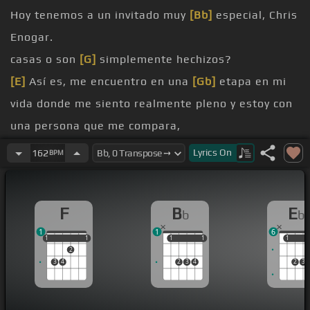
Hoy tenemos a un invitado muy
[Bb]
especial, Chris
Enogar.
casas o son
[G]
simplemente hechizos?
[E]
Así es, me encuentro en una
[Gb]
etapa en mi
vida donde me siento realmente pleno y estoy con
una persona que me compara,
que ya es momento de sentar
[Bm]
cabezas.
Lyrics
On
162
BPM
¿Y
pensado en eso todavía.
F
B
E
b
b
[Gb]
que pensar.
1
1
6
1
1
1
1
1
1
1
1
1
1
1
2
3
4
2
3
4
2
3