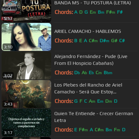
BANDA MS - TU POSTURA (LETRA)
Chords:
A
D
G
E
B
F#
F#
m
m
m
5:17
ARIEL CAMACHO - HABLEMOS
Chords:
B
E
A
C#
D#
G#
C#
m
m
3:10
Alejandro Fernández - Pude (Live
From El Hospicio Cabañas)
Chords:
D
A
E
C
B
b
b
b
m
bm
3:02
Los Plebes del Rancho de Ariel
Camacho - Será Que Estoy
Enamorado [Official Video]
Chords:
G
F
C
A
E
D
D
m
m
m
3:43
Quien Te Entiende - Crecer German
Letra
Chords:
E
F#
A
C#
B
F
D
m
m
m
m
3:17