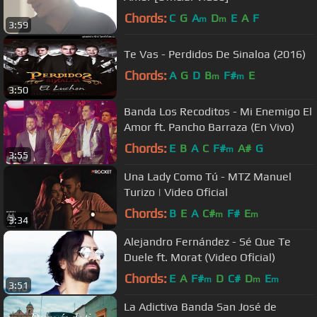
Chords:
C
G
A
D
E
A
F
m
m
3:59
Te Vas - Perdidos De Sinaloa (2016)
Chords:
A
G
D
B
F#
E
m
m
3:50
Banda Los Recoditos - Mi Enemigo El
Amor ft. Pancho Barraza (En Vivo)
Chords:
E
B
A
C
F#
A#
G
m
3:55
Una Lady Como Tú - MTZ Manuel
Turizo | Video Oficial
Chords:
B
E
A
C#
F#
E
m
m
3:34
Alejandro Fernández - Sé Que Te
Duele ft. Morat (Video Oficial)
Chords:
E
A
F#
D
C#
D
E
m
m
m
3:51
La Adictiva Banda San José de