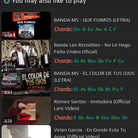
You may also like to play
BANDA MS - QUE FUIMOS (LETRA)
Chords:
D
G
E
A
A
C
F
m
m
m
3:38
Banda Los Recoditos - No Le Hago
Falta (Video Oficial)
Chords:
A
E
B
D
F
F
C
b
b
bm
b
m
m
3:31
BANDA MS - EL COLOR DE TUS OJOS
(LETRA)
Chords:
E
A
B
D
B
F
F
b
b
bm
b
b
m
3:23
Romeo Santos - Imitadora (Official
Lyric Video)
Chords:
E
G
A
B
E
D
D
b
bm
bm
bm
b
3:56
Virlan Garcia - En Donde Esta Tu
Amor [Official Video]