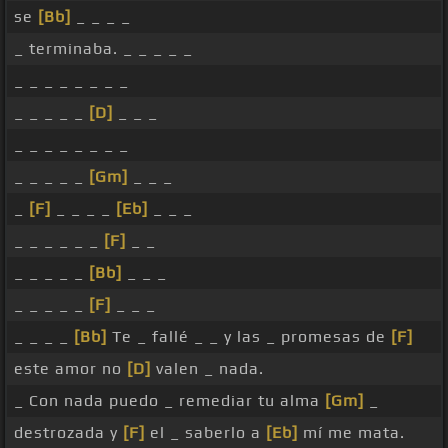
se
[Bb]
_ _ _ _
_ terminaba. _ _ _ _ _
_ _ _ _ _ _ _ _
_ _ _ _ _
[D]
_ _ _
_ _ _ _ _ _ _ _
_ _ _ _ _
[Gm]
_ _ _
_
[F]
_ _ _ _
[Eb]
_ _ _
_ _ _ _ _ _
[F]
_ _
_ _ _ _ _
[Bb]
_ _ _
_ _ _ _ _
[F]
_ _ _
_ _ _ _
[Bb]
Te _ fallé _ _ y las _ promesas de
[F]
este amor no
[D]
valen _ nada.
_ Con nada puedo _ remediar tu alma
[Gm]
_
destrozada y
[F]
el _ saberlo a
[Eb]
mí me mata.