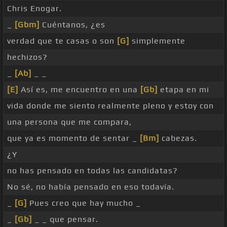
Chris Enogar.
_
[Gbm]
Cuéntanos, ¿es
verdad que te casas o son
[G]
simplemente
hechizos?
_
[Ab]
_ _
[E]
Así es, me encuentro en una
[Gb]
etapa en mi
vida donde me siento realmente pleno y estoy con
una persona que me compara,
que ya es momento de sentar _
[Bm]
cabezas.
¿Y
no has pensado en todas las candidatas?
No sé, no había pensado en eso todavía.
_
[G]
Pues creo que hay mucho _
_
[Gb]
_ _ que pensar.