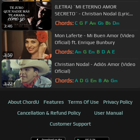
(LETRA) ¨MI ETERNO AMOR
SECRETO¨ - Christian Nodal (Lyric
Video)
Chords:
C
G
F
A
G
B
D
m
b
b
m
3:46
Mon Laferte - Mi Buen Amor (Video
Oficial) ft. Enrique Bunbury
Chords:
A
G
E
B
D
A
E
m
m
3:50
Christian Nodal - Adiós Amor (Video
Oficial)
Chords:
A
D
G
E
B
A
G
m
b
m
3:22
About ChordU
Features
Terms Of Use
Privacy Policy
Cancellation & Refund Policy
User Manual
Customer Support