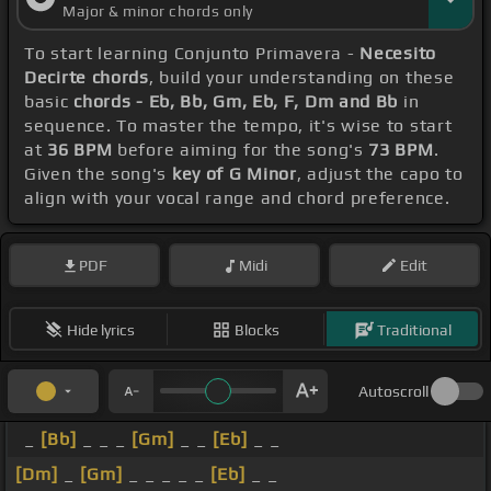
Major & minor chords only
To start learning Conjunto Primavera -
Necesito
Decirte chords
, build your understanding on these
basic
chords - Eb, Bb, Gm, Eb, F, Dm and Bb
in
sequence. To master the tempo, it's wise to start
at
36 BPM
before aiming for the song's
73 BPM
.
Given the song's
key of G Minor
, adjust the capo to
align with your vocal range and chord preference.
PDF
Midi
Edit
Hide lyrics
Blocks
Traditional
Autoscroll
_
[Bb]
_ _ _
[Gm]
_ _
[Eb]
_ _
[Dm]
_
[Gm]
_ _ _ _ _
[Eb]
_ _