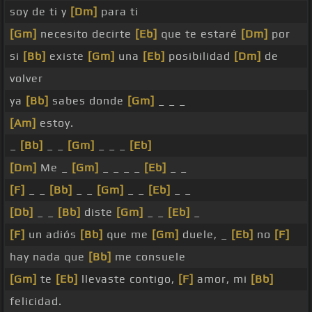
soy de ti y
[Dm]
para ti
[Gm]
necesito decirte
[Eb]
que te estaré
[Dm]
por
si
[Bb]
existe
[Gm]
una
[Eb]
posibilidad
[Dm]
de
volver
ya
[Bb]
sabes donde
[Gm]
_ _ _
[Am]
estoy.
_
[Bb]
_ _
[Gm]
_ _ _
[Eb]
[Dm]
Me _
[Gm]
_ _ _ _
[Eb]
_ _
[F]
_ _
[Bb]
_ _
[Gm]
_ _
[Eb]
_ _
[Db]
_ _
[Bb]
diste
[Gm]
_ _
[Eb]
_
[F]
un adiós
[Bb]
que me
[Gm]
duele, _
[Eb]
no
[F]
hay nada que
[Bb]
me consuele
[Gm]
te
[Eb]
llevaste contigo,
[F]
amor, mi
[Bb]
felicidad.