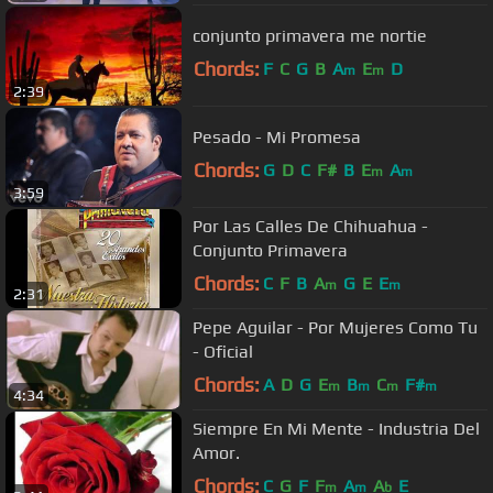
conjunto primavera me nortie
Chords:
F
C
G
B
A
E
D
m
m
2:39
Pesado - Mi Promesa
Chords:
G
D
C
F#
B
E
A
m
m
3:59
Por Las Calles De Chihuahua -
Conjunto Primavera
Chords:
C
F
B
A
G
E
E
m
m
2:31
Pepe Aguilar - Por Mujeres Como Tu
- Oficial
Chords:
A
D
G
E
B
C
F#
m
m
m
m
4:34
Siempre En Mi Mente - Industria Del
Amor.
Chords:
C
G
F
F
A
A
E
m
m
b