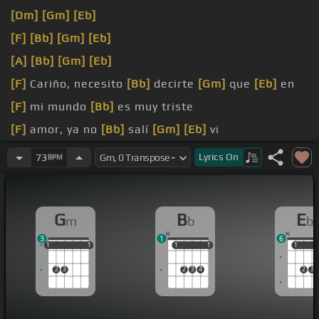
[Dm]
[Gm]
[Eb]
[F]
[Bb]
[Gm]
[Eb]
[A]
[Bb]
[Gm]
[Eb]
[F]
Cariño, necesito
[Bb]
decirte
[Gm]
que
[Eb]
en
[F]
mi mundo
[Bb]
es muy triste
[F]
amor, ya no
[Bb]
salí
[Gm]
[Eb]
vi
[Dm]
[F]
[Bb]
[Gm]
Extraño
[Eb]
tu
[F]
mirar, tu
[Bb]
Lyrics
On
73
BPM
sonrisa
[Gm]
y
[Eb]
[F]
todas
[Bb]
esas
[Gm]
caricias
G
B
E
m
b
b
3
1
6
1
1
1
1
1
1
1
1
1
1
1
1
2
3
2
3
4
2
3