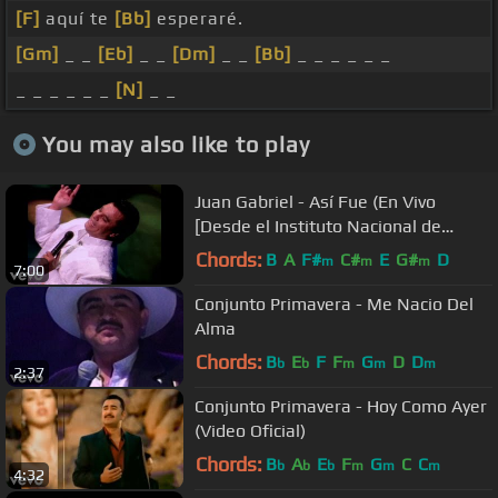
[F]
aquí te
[Bb]
esperaré.
[Gm]
_ _
[Eb]
_ _
[Dm]
_ _
[Bb]
_ _ _ _ _ _
_ _ _ _ _ _
[N]
_ _
You may also like to play
Juan Gabriel - Así Fue (En Vivo
[Desde el Instituto Nacional de
Bellas Artes])
Chords:
B
A
F#
C#
E
G#
D
m
m
m
7:00
Conjunto Primavera - Me Nacio Del
Alma
Chords:
B
E
F
F
G
D
D
b
b
m
m
m
2:37
Conjunto Primavera - Hoy Como Ayer
(Video Oficial)
Chords:
B
A
E
F
G
C
C
b
b
b
m
m
m
4:32