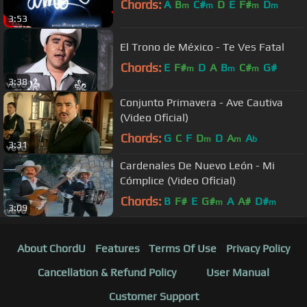
Chords:
A
B
C#
D
E
F#
D
m
m
m
m
3:53
El Trono de México - Te Ves Fatal
Chords:
E
F#
D
A
B
C#
G#
m
m
m
3:38
Conjunto Primavera - Ave Cautiva
(Video Oficial)
Chords:
G
C
F
D
D
A
A
m
m
b
3:31
Cardenales De Nuevo León - Mi
Cómplice (Video Oficial)
Chords:
B
F#
E
G#
A
A#
D#
m
m
3:09
About ChordU
Features
Terms Of Use
Privacy Policy
Cancellation & Refund Policy
User Manual
Customer Support