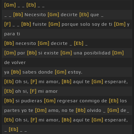
[Gm]
_ _
[Eb]
_ _
_ _
[Bb]
Necesito
[Gm]
decirte
[Eb]
que _
[F]
_ _
[Bb]
fuiste
[Gm]
porque solo soy de ti
[Dm]
y
para ti
[Bb]
necesito
[Gm]
decirte _
[Eb]
_
[Dm]
por
[Bb]
si existe
[Gm]
una posibilidad
[Dm]
de volver
ya
[Bb]
sabes donde
[Gm]
estoy.
[Eb]
Oh si,
[F]
mi amor,
[Bb]
aquí te
[Gm]
esperaré,
[Eb]
oh si,
[F]
mi amor
[Bb]
si pudieras
[Gm]
regresar conmigo de
[Eb]
los
partes yo te
[Dm]
amo, no te
[Bb]
olvido _
[Gm]
de_
[Eb]
Oh si,
[F]
mi amor,
[Bb]
aquí te
[Gm]
esperaré,
_
[Eb]
_ _