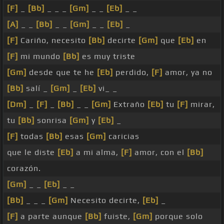
[F]
_
[Bb]
_ _ _
[Gm]
_ _
[Eb]
_ _
[A]
_ _
[Bb]
_ _
[Gm]
_ _
[Eb]
_
[F]
Cariño, necesito
[Bb]
decirte
[Gm]
que
[Eb]
en
[F]
mi mundo
[Bb]
es muy triste
[Gm]
desde que te he
[Eb]
perdido,
[F]
amor, ya no
[Bb]
salí _
[Gm]
_
[Eb]
vi_ _
[Dm]
_
[F]
_
[Bb]
_ _
[Gm]
Extraño
[Eb]
tu
[F]
mirar,
tu
[Bb]
sonrisa
[Gm]
y
[Eb]
_
[F]
todas
[Bb]
esas
[Gm]
caricias
que le diste
[Eb]
a mi alma,
[F]
amor, con el
[Bb]
corazón.
[Gm]
_ _
[Eb]
_ _
[Bb]
_ _ _
[Gm]
Necesito decirte,
[Eb]
_
[F]
a parte aunque
[Bb]
fuiste,
[Gm]
porque solo