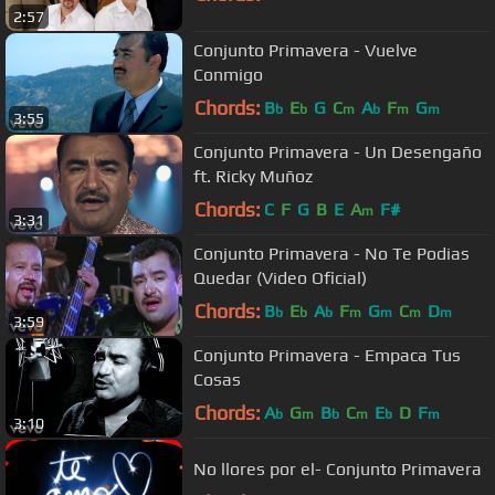
2:57
Conjunto Primavera - Vuelve
Conmigo
Chords:
B
E
G
C
A
F
G
b
b
m
b
m
m
3:55
Conjunto Primavera - Un Desengaño
ft. Ricky Muñoz
Chords:
C
F
G
B
E
A
F#
m
3:31
Conjunto Primavera - No Te Podias
Quedar (Video Oficial)
Chords:
B
E
A
F
G
C
D
b
b
b
m
m
m
m
3:59
Conjunto Primavera - Empaca Tus
Cosas
Chords:
A
G
B
C
E
D
F
b
m
b
m
b
m
3:10
No llores por el- Conjunto Primavera