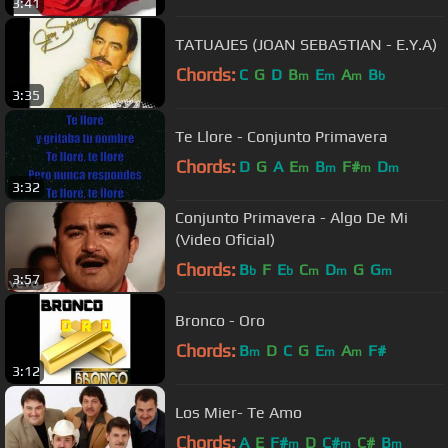
3:41
TATUAJES (JOAN SEBASTIAN - E.Y.A)
Chords:
C
G
D
B
E
A
B
m
m
m
b
3:35
Te Llore - Conjunto Primavera
Chords:
D
G
A
E
B
F#
D
m
m
m
m
3:32
Conjunto Primavera - Algo De Mi
(Video Oficial)
Chords:
B
F
E
C
D
G
G
b
b
m
m
m
3:57
Bronco - Oro
Chords:
B
D
C
G
E
A
F#
m
m
m
3:12
Los Mier- Te Amo
Chords:
A
E
F#
D
C#
C#
B
m
m
m