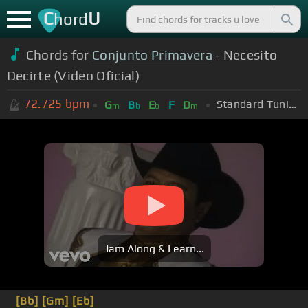
C
U
hord
Chords for
Conjunto Primavera
- Necesito
Decirte (Video Oficial)
72.725
bpm
Standard Tuning (EADGBE)
G
B
E
F
D
m
b
b
m
Jam Along & Learn...
[Bb]
[Gm]
[Eb]