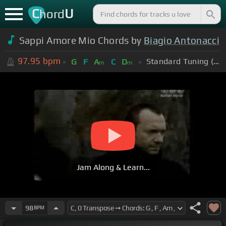
C
U
hord
Sappi Amore Mio Chords by
Biagio Antonacci
97.95
bpm
Standard Tuning (EADGBE)
G
F
A
C
D
m
m
Jam Along & Learn...
98
BPM