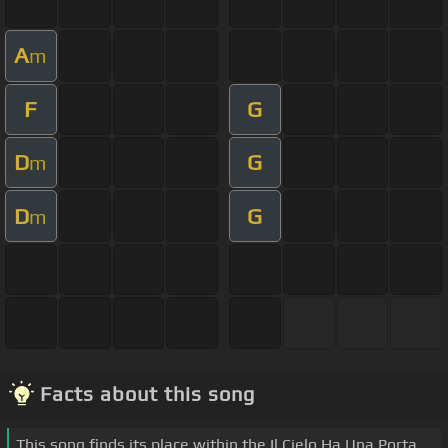
A
m
F
G
D
G
m
D
G
m
Facts about this song
This song finds its place within the Il Cielo Ha Una Porta