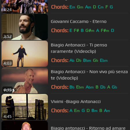
Chords:
E
G
A
D
C
F
G
m
m
m
m
4:24
Giovanni Caccamo - Eterno
Chords:
E
F#
B
G#
A
F#
D
m
m
3:52
Biagio Antonacci - Ti penso
raramente (Videoclip)
Chords:
A
D
B
G
E
b
b
bm
b
bm
4:03
Biagio Antonacci - Non vivo più senza
te (Videoclip)
Chords:
B
E
A
B
D
A
G
b
bm
bm
b
b
4:15
Vivimi -Biagio Antonacci
Chords:
A
E
G
D
B
B
A
m
m
m
4:45
Biagio antonacci - Ritorno ad amare