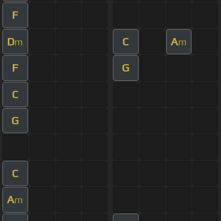
F
D
C
A
m
m
F
G
C
G
C
A
m