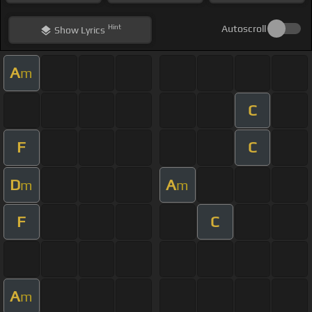
Hint
Autoscroll
Show
Lyrics
A
m
C
F
C
D
A
m
m
F
C
A
m