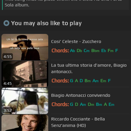
Sola album.
You may also like to play
Cosi' Celeste - Zucchero
Chords:
A
D
C
B
E
F
F
b
b
m
bm
b
m
4:55
La tua ultima storia d'amore, Biagio
antonacci.
Chords:
G
A
D
B
A
E
F
m
m
m
4:45
Biagio Antonacci convivendo
Chords:
G
D
A
D
B
A
E
m
m
m
m
3:52
Riccardo Cocciante - Bella
Senz'anima (HD)