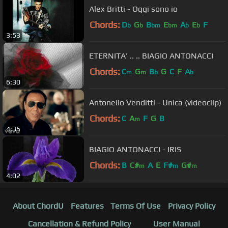
Alex Britti - Oggi sono io
Chords:
D
G
B
E
A
E
F
b
b
bm
bm
b
b
3:53
ETERNITA' .. .. BIAGIO ANTONACCI
Chords:
C
G
B
G
C
F
A
m
m
b
b
6:30
Antonello Venditti - Unica (videoclip)
Chords:
C
A
F
G
B
m
4:35
BIAGIO ANTONACCI - IRIS
Chords:
B
C#
A
E
F#
G#
m
m
m
4:02
About ChordU
Features
Terms Of Use
Privacy Policy
Cancellation & Refund Policy
User Manual