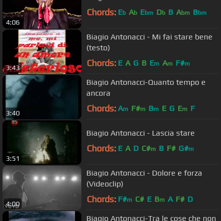
Chords:
E
A
E
D
B
A
B
b
b
bm
b
bm
bm
4:06
Biagio Antonacci - Mi fai stare bene
(testo)
Chords:
E
A
G
B
E
A
F#
m
m
m
3:43
Biagio Antonacci-Quanto tempo e
ancora
Chords:
A
F#
B
E
G
E
F
m
m
m
m
3:40
Biagio Antonacci - Lascia stare
Chords:
E
A
D
C#
B
F#
G#
m
m
3:51
Biagio Antonacci - Dolore e forza
(Videoclip)
Chords:
F#
C#
E
B
A
F#
D
m
m
4:00
Biagio Antonacci-Tra le cose che non