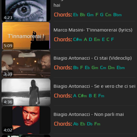
hai
Chords:
E
B
G
F
G
C
B
b
b
m
m
bm
4:23
Marco Masini- T'innamorerai (lyrics)
Chords:
C#
A
D
E
E
C
F
m
m
5:09
Biagio Antonacci - Ci stai (Videoclip)
Chords:
B
F
E
G
C
D
E
b
b
m
m
m
bm
3:39
Biagio Antonacci - Se e vero che ci sei
Chords:
A
C#
B
E
F
m
m
4:36
Biagio Antonacci - Non parli mai
Chords:
A
E
D
F
b
b
b
m
4:02