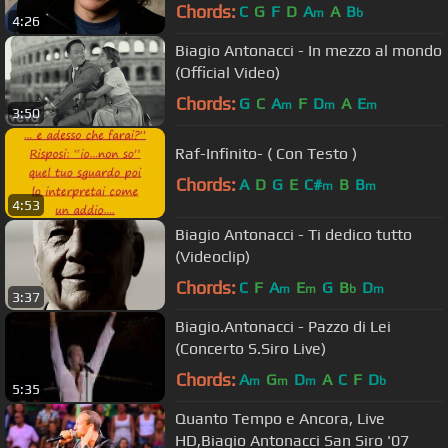
Chords:
C
G
F
D
A
A
B
m
b
4:26
Biagio Antonacci - In mezzo al mondo
(Official Video)
Chords:
G
C
A
F
D
A
E
m
m
m
3:50
Raf-Infinito- ( Con Testo )
Chords:
A
D
G
E
C#
B
B
m
m
4:53
Biagio Antonacci - Ti dedico tutto
(Videoclip)
Chords:
C
F
A
E
G
B
D
m
m
b
m
3:37
Biagio.Antonacci - Pazzo di Lei
(Concerto S.Siro Live)
Chords:
A
G
D
A
C
F
D
m
m
m
b
5:35
Quanto Tempo e Ancora, Live
HD,Biagio Antonacci San Siro '07