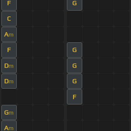
F
G
C
A
m
F
G
D
G
m
D
G
m
F
G
m
A
m