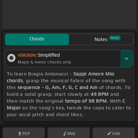
Chords
Beta
Notes
Simplified
VERSION:
Major & minor chords only
To learn Biagio Antonacci -
Sappi Amore Mio
chords
, grasp the musical fabric of the song with
this
sequence - G, Am, F, G, C and Am
of chords. To
build a solid grasp, start slowly at
49 BPM
and
then match the original
tempo of 98 BPM
. With
C
Major
as the song's key, tweak the capo to cater to
your vocal pitch and chord likes.
PDF
Midi
Edit