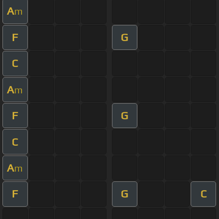
A
m
F
G
C
A
m
F
G
C
A
m
F
G
C