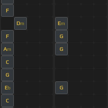
F
D
E
m
m
F
G
A
G
m
C
G
E
G
b
C