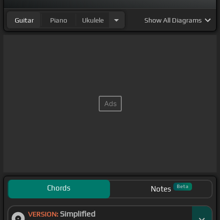
Guitar
Piano
Ukulele
Show
All Diagrams
Chords
Beta
Notes
Simplified
VERSION: