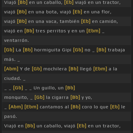
Viajó
[Bb]
en un caballo,
[Eb]
viajó en un tractor,
viajó
[Bb]
en una bota, viajó
[Eb]
en una flor,
viajó
[Bb]
en una vaca, también
[Eb]
en camión,
viajó en
[Bb]
tres perritos y en un
[Ebm]
_
ventarrón.
[Gb]
La
[Bb]
hormiguita Gipi
[Gb]
no _
[Bb]
trabaja
más. _
[Abm]
Y de
[Gb]
mochilera
[Bb]
llegó
[Ebm]
a la
ciudad. _
_ _
[Gb]
_ _ Un guillo, un
[Bb]
monquito, _
[Gb]
la cigarra
[Bb]
y yo,
_
[Abm]
[Ebm]
cantamos al
[Bb]
coro lo que
[Eb]
le
pasó.
Viajó en
[Bb]
un caballo, viajó
[Eb]
en un tractor,