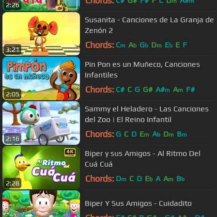
Chords:
C#
G#
F#
F
C
D
A#
m
m
2:26
Susanita - Canciones de La Granja de
Zenón 2
Chords:
C
A
G
D
E
E
F
m
b
b
m
b
3:21
Pin Pon es un Muñeco, Canciones
Infantiles
Chords:
C#
C
G
G#
A#
A
F#
m
m
2:05
Sammy el Heladero - Las Canciones
del Zoo | El Reino Infantil
Chords:
G
C
D
E
A
D
B
m
b
m
m
2:16
Biper y sus Amigos - Al Ritmo Del
Cuá Cuá
Chords:
D
C
D
E
A
A
B
m
b
m
b
2:28
Biper Y Sus Amigos - Cuidadito