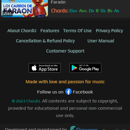
Faraón
Chords:
E
A
D
B
G
B
A
bm
bm
b
b
b
b
2:41
About ChordU
Features
Terms Of Use
Privacy Policy
Cancellation & Refund Policy
User Manual
Customer Support
Made with love and passion for music
Follow us on
Facebook
All contents are subject to copyright,
©
2023
ChordU.
provided for educational and personal non-commercial
use only.
Developed and maintained by