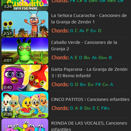
Chords:
F#
C#
B
G#
G#
A#
D#
m
m
3:24
La Señora Cucaracha - Canciones de
la Granja de Zenón 1
Chords:
G
C
A
F
E
D
b
m
2:51
Caballo Verde - Canciones de la
Granja 2
Chords:
A
E
D
B
A
G
B
m
b
bm
2:01
Gaita Pajarona - La Granja de Zenón
3 | El Reino Infantil
Chords:
G
D
B
E
F#
C
A
m
m
m
2:40
CINCO PATITOS | Canciones infantiles
Chords:
D
A
B
D
E
C
F#
m
m
2:39
RONDA DE LAS VOCALES, Canciones
infantiles