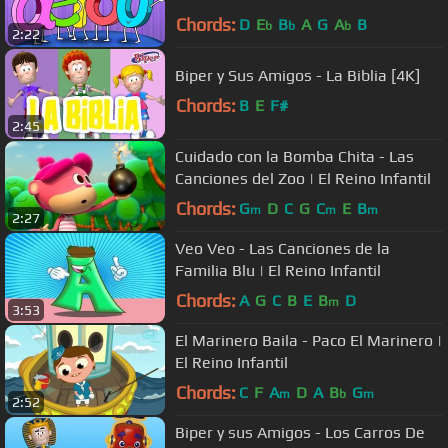
Chords:
D
E
B
A
G
A
B
b
b
b
2:22
Biper y Sus Amigos - La Biblia [4K]
Chords:
B
E
F#
2:45
Cuidado con la Bomba Chita - Las
Canciones del Zoo | El Reino Infantil
Chords:
G
D
C
G
C
E
B
m
m
m
2:27
Veo Veo - Las Canciones de la
Familia Blu | El Reino Infantil
Chords:
A
G
C
B
E
B
D
m
3:53
El Marinero Baila - Paco El Marinero |
El Reino Infantil
Chords:
C
F
A
D
A
B
G
m
b
m
2:52
Biper y sus Amigos - Los Carros De