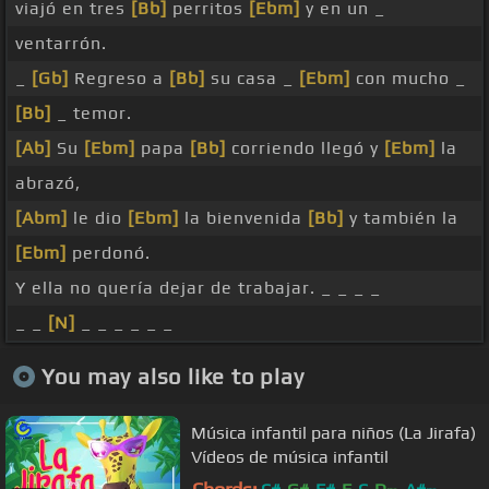
viajó en tres
[Bb]
perritos
[Ebm]
y en un _
ventarrón.
_
[Gb]
Regreso a
[Bb]
su casa _
[Ebm]
con mucho _
[Bb]
_ temor.
[Ab]
Su
[Ebm]
papa
[Bb]
corriendo llegó y
[Ebm]
la
abrazó,
[Abm]
le dio
[Ebm]
la bienvenida
[Bb]
y también la
[Ebm]
perdonó.
Y ella no quería dejar de trabajar. _ _ _ _
_ _
[N]
_ _ _ _ _ _
You may also like to play
Música infantil para niños (La Jirafa)
Vídeos de música infantil