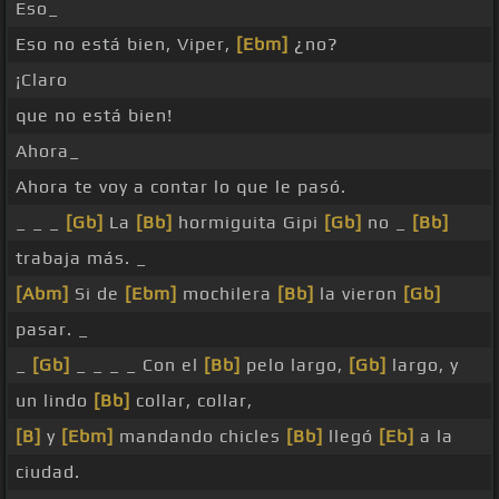
Eso_
Eso no está bien, Viper,
[Ebm]
¿no?
¡Claro
que no está bien!
Ahora_
Ahora te voy a contar lo que le pasó.
_ _ _
[Gb]
La
[Bb]
hormiguita Gipi
[Gb]
no _
[Bb]
trabaja más. _
[Abm]
Si de
[Ebm]
mochilera
[Bb]
la vieron
[Gb]
pasar. _
_
[Gb]
_ _ _ _ Con el
[Bb]
pelo largo,
[Gb]
largo, y
un lindo
[Bb]
collar, collar,
[B]
y
[Ebm]
mandando chicles
[Bb]
llegó
[Eb]
a la
ciudad.