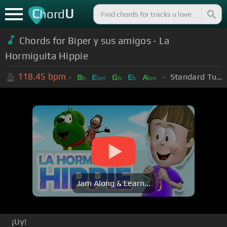
C
U
hord
Chords for Biper y sus amigos - La
Hormiguita Hippie
118.45
bpm
Standard Tuning (EADGBE)
B
E
G
E
A
b
bm
b
b
bm
Jam Along & Learn...
¡Uy!