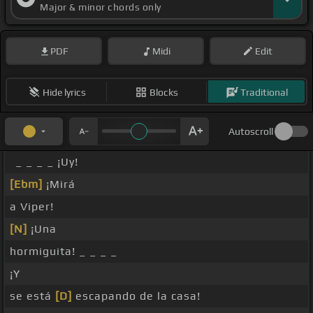
Major & minor chords only
PDF
Midi
Edit
Hide lyrics
Blocks
Traditional
Autoscroll
_ _ _ _ ¡Uy!
[Ebm]
¡Mirá
a Viper!
[N]
¡Una
hormiguita! _ _ _ _
¡Y
se está
[D]
escapando de la casa!