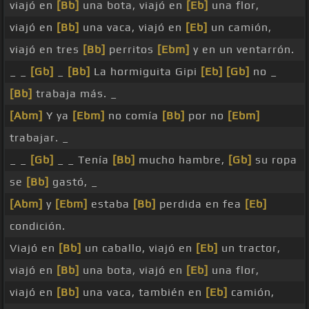
viajó en
[Bb]
una bota, viajó en
[Eb]
una flor,
viajó en
[Bb]
una vaca, viajó en
[Eb]
un camión,
viajó en tres
[Bb]
perritos
[Ebm]
y en un ventarrón.
_ _
[Gb]
_
[Bb]
La hormiguita Gipi
[Eb]
[Gb]
no _
[Bb]
trabaja más. _
[Abm]
Y ya
[Ebm]
no comía
[Bb]
por no
[Ebm]
trabajar. _
_ _
[Gb]
_ _ Tenía
[Bb]
mucho hambre,
[Gb]
su ropa
se
[Bb]
gastó, _
[Abm]
y
[Ebm]
estaba
[Bb]
perdida en fea
[Eb]
condición.
Viajó en
[Bb]
un caballo, viajó en
[Eb]
un tractor,
viajó en
[Bb]
una bota, viajó en
[Eb]
una flor,
viajó en
[Bb]
una vaca, también en
[Eb]
camión,