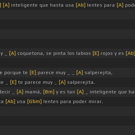
]
[A]
inteligente que hasta usa
[Ab]
lentes para
[A]
pode
y _
[A]
coquetona, se pinta los labios
[E]
rojos y es
[Ab
e porque te
[E]
parece muy _ _
[A]
salperejita,
ue _
[E]
te parece muy _
[A]
salperejita.
ecir _
[A]
mamá,
[Bm]
y es tan
[A]
_ inteligente que h
sta
[Ab]
usa
[Gbm]
lentes para poder mirar.