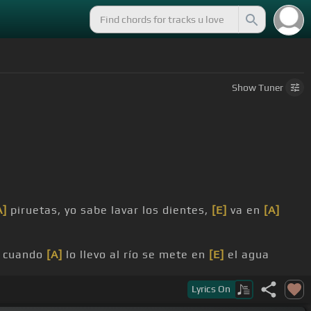
Show
Tuner
A]
piruetas, yo sabe lavar los dientes,
[E]
va en
[A]
y cuando
[A]
lo llevo al río se mete en
[E]
el agua
te en
[E]
el agua y sale
[A]
colorado.
Lyrics
On
[A]
inteligente que hasta usa
[E]
lentes