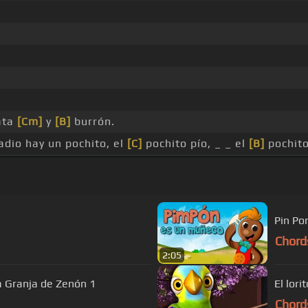
ata
[Cm]
y
[B]
burrón.
radio hay un pochito, el
[C]
pochito pío, _ _ el
[B]
pochito
Pin Po
Chord
2:05
a Granja de Zenón 1
Chord