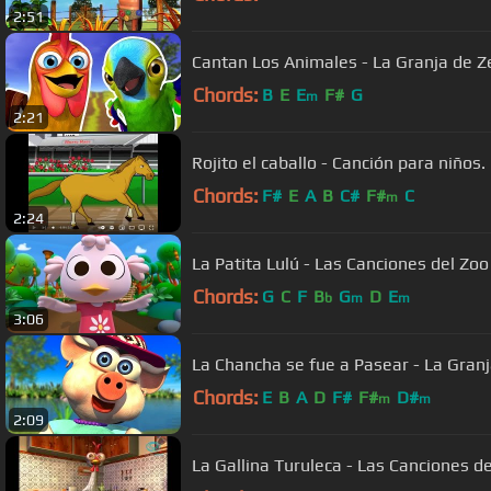
2:51
Cantan Los Animales - La Granja de Zen
Chords:
B
E
E
F#
G
m
2:21
Rojito el caballo - Canción para niños.
Chords:
F#
E
A
B
C#
F#
C
m
2:24
La Patita Lulú - Las Canciones del Zoo 
Chords:
G
C
F
B
G
D
E
b
m
m
3:06
La Chancha se fue a Pasear - La Gran
Chords:
E
B
A
D
F#
F#
D#
m
m
2:09
La Gallina Turuleca - Las Canciones d