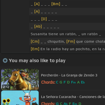
_
[A]
_ _ _
[Bm]
_ _
_
[A]
_ _ _ _ _
_ _ _
[D]
_ _ _
_
[Ab]
_ _ _ _ _
Susanita tiene un ratón, _ un ratón _
[Cm]
_ _ chiquitín,
[Fm]
que come chol
[Em]
En la radio hay un pochito, en la 
You may also like to play
Percherón - La Granja de Zenón 3
Chords:
C
G
F
D
F
A
E
m
b
2:12
La Señora Cucaracha - Canciones de l
Chords:
G
C
A
F
E
D
b
m