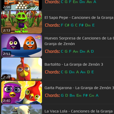
Chords:
C
G
F
E
D
A
A
m
m
m
2:56
El Sapo Pepe - Canciones de la Granj
Chords:
F
C#
G
C
F#
D
E
m
2:13
Huevos Sorpresa de Canciones de La Gr
Granja de Zenón
Chords:
C
G
F
A
D
A
D
m
m
2:53
Bartolito - La Granja de Zenón 3
Chords:
C
G
D
A
A
D
E
m
m
2:28
Gaita Pajarona - La Granja de Zenón 3 
Chords:
G
D
B
E
F#
C
A
m
m
m
2:40
La Vaca Lola - Canciones de la Granja