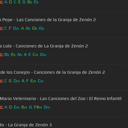
s:
A
D
C
E
G
B
E
b
b
o Pepe - Las Canciones de la Granja de Zenón 2
s:
C
F
D
A
A
D
G
m
b
b
b
a Lola - Canciones de La Granja de Zenón 2
s:
B
E
A
A
E
C
D
b
b
b
m
m
de los Conejos - Canciones de la Granja de Zenón 2
s:
C
G
D
A
F
E
C
m
m
m
Mario Veterinario - Las Canciones del Zoo | El Reino Infantil
s:
A
D
E
B
G
F#
D
m
m
m
m
ito - La Granja de Zenón 3