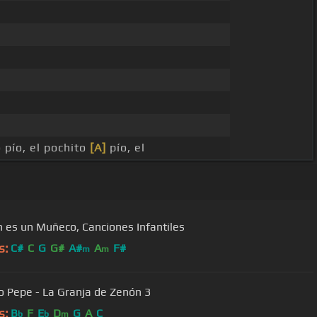
 pío, el pochito
[A]
pío, el
n es un Muñeco, Canciones Infantiles
s:
C#
C
G
G#
A#
A
F#
m
m
El lorito Pepe - La Granja de Zenón 3
s:
B
F
E
D
G
A
C
b
b
m