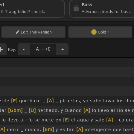
ed
Bass
s 6,7,aug,hdim7 chords
Advance chords for bass
Edit
This Version
Gold
.
A
+0
Key:
verde
[E]
que hace _
[A]
_ piruetas, yo sabe lavar los di
dar
[Gbm]
_
[D]
hechado, y cuando
[A]
lo llevo al río se
lo llevo al río se mete en
[E]
el agua y sale
[A]
_ colora
[A]
decir _ mamá,
[Bm]
y es tan
[A]
inteligente que has