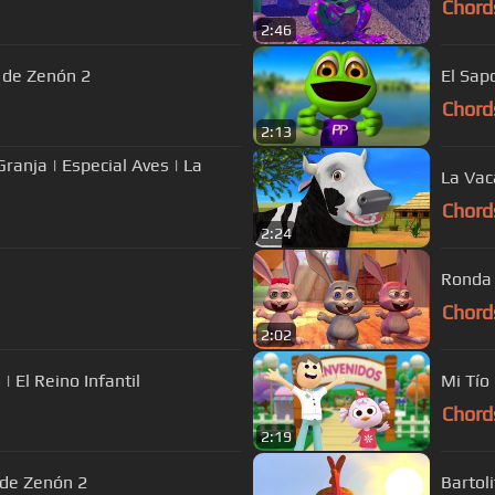
Chord
2:46
a de Zenón 2
El Sap
Chord
2:13
anja | Especial Aves | La
La Vac
Chord
2:24
Ronda 
Chord
2:02
| El Reino Infantil
Mi Tío 
Chord
2:19
 de Zenón 2
Bartol