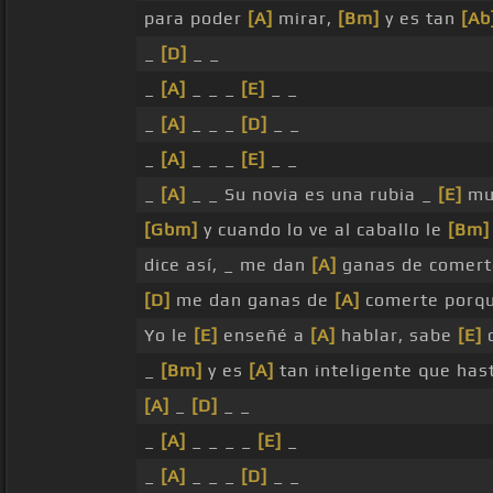
para poder
[A]
mirar,
[Bm]
y es tan
[Ab
_
[D]
_ _
_
[A]
_ _ _
[E]
_ _
_
[A]
_ _ _
[D]
_ _
_
[A]
_ _ _
[E]
_ _
_
[A]
_ _ Su novia es una rubia _
[E]
mu
[Gbm]
y cuando lo ve al caballo le
[Bm]
dice así, _ me dan
[A]
ganas de comert
[D]
me dan ganas de
[A]
comerte porq
Yo le
[E]
enseñé a
[A]
hablar, sabe
[E]
d
_
[Bm]
y es
[A]
tan inteligente que ha
[A]
_
[D]
_ _
_
[A]
_ _ _ _
[E]
_
_
[A]
_ _ _
[D]
_ _