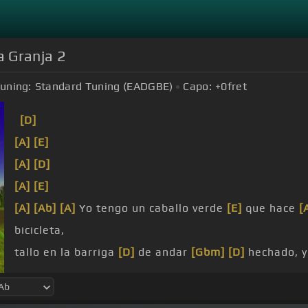
a Granja 2
uning:
Standard Tuning (EADGBE)
Capo:
+0
fret
[D]
[A]
[E]
[A]
[D]
[A]
[E]
[A]
[Ab]
[A]
Yo tengo un caballo verde
[E]
que hace
[
bicicleta,
tallo en la barriga
[D]
de andar
[Gbm]
[D]
hechado, 
[A]
colorado,
[Bm]
y cuando
[A]
lo llevo al río se me
a
[A]
hablar, sabe
[E]
[A]
decir mamá,
[Bm]
y es tan