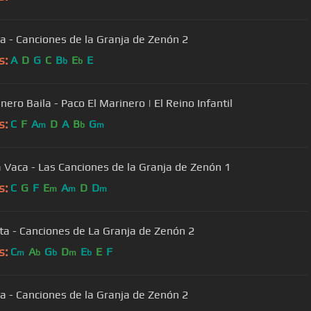
a - Canciones de la Granja de Zenón 2
s:
A
D
G
C
B
E
E
b
b
nero Baila - Paco El Marinero | El Reino Infantil
s:
C
F
A
D
A
B
G
m
b
m
a Vaca - Las Canciones de la Granja de Zenón 1
s:
C
G
F
E
A
D
D
m
m
m
ta - Canciones de La Granja de Zenón 2
s:
C
A
G
D
E
E
F
m
b
b
m
b
a - Canciones de la Granja de Zenón 2