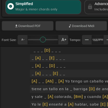
Simplified
Advanc
Major & minor chords only
Include
Download
PDF
Download
Midi
Font Size:
Tempo:
166
BPM
_ _ _
[D]
_ _ _
_
[A]
_ _
[E]
_ _ _
_
[A]
_ _
[D]
_ _ _
_
[A]
_ _ _
[E]
_ _
[A]
_ _
[Ab]
_
[A]
Yo tengo un caballo 
tiene un tallo en la _ barriga
[D]
de an
y sale _
[A]
colorado,
[Bm]
y cuando
[A]
Yo le
[E]
enseñé a
[A]
hablar, sabe
[E]