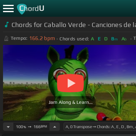
C
U
hord
Chords for Caballo Verde - Canciones de l
166.2
bpm
Tempo:
T
Chords used:
A
E
D
B
A
m
b
Jam Along & Learn...
100
➙
166
BPM
%