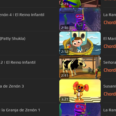
2:23
ón 4 | El Reino Infantil
La Ran
Chord
2:46
 (Patty Shukla)
El Mari
Chord
2:52
2 | El Reino Infantil
Señor
Chord
2:41
ja de Zenón 3
Susani
Chord
3:21
e la Granja de Zenón 1
La Ran