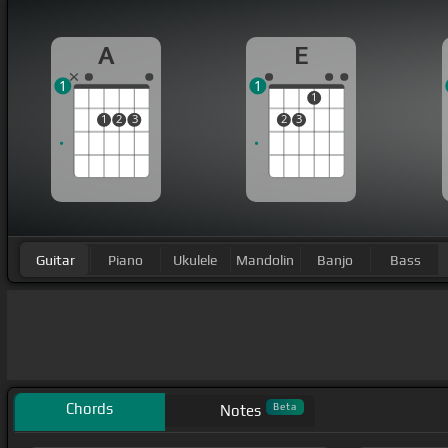
A
E
1
1
1
1
2
3
2
3
Guitar
Piano
Ukulele
Mandolin
Banjo
Bass
Chords
Beta
Notes