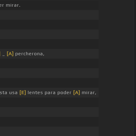
r mirar.
]
_
[A]
percherona,
asta usa
[E]
lentes para poder
[A]
mirar,