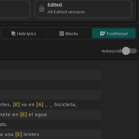
Edited
All Edited versions
Hide lyrics
Blocks
Traditional
Autoscroll
entes,
[E]
va en
[A]
_ _ bicicleta,
 mete en
[E]
el agua
do.
ta usa
[E]
lentes