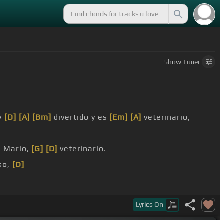
Show
Tuner
y
[D]
[A]
[Bm]
divertido y es
[Em]
[A]
veterinario,
]
Mario,
[G]
[D]
veterinario.
so,
[D]
Lyrics
On