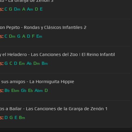
ito - La Granja de Zenón 3
s:
C
G
D
A
A
D
E
m
m
on Pepito - Rondas y Clásicos Infantiles 2
s:
C
D
G
A
D
F
E
m
m
el Heladero - Las Canciones del Zoo | El Reino Infantil
s:
G
C
D
E
A
D
B
m
b
m
m
y sus amigos - La Hormiguita Hippie
s:
B
E
G
E
A
D
b
bm
b
b
bm
tos a Bailar - Las Canciones de la Granja de Zenón 1
s:
D
G
E
B
m