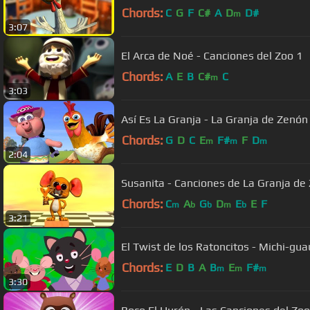
Chords:
C
G
F
C#
A
D
D#
m
3:07
El Arca de Noé - Canciones del Zoo 1
Chords:
A
E
B
C#
C
m
3:03
Así Es La Granja - La Granja de Zenón 4
Chords:
G
D
C
E
F#
F
D
m
m
m
2:04
Susanita - Canciones de La Granja de
Chords:
C
A
G
D
E
E
F
m
b
b
m
b
3:21
El Twist de los Ratoncitos - Michi-guau
Chords:
E
D
B
A
B
E
F#
m
m
m
3:30