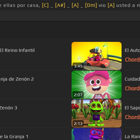
 ellas por casa,
[C]
_
[A#]
_
[A]
_
[Dm]
vio
[A]
usted a m
El Reino Infantil
El Auto
Chord
3:45
ranja de Zenón 2
Cuidad
Chord
2:07
 Zenón 3
El Sap
Chord
2:13
e la Granja 1
La Ran