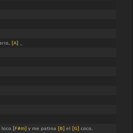
ario,
[A]
_
o loco
[F#m]
y me patina
[B]
el
[G]
coco.