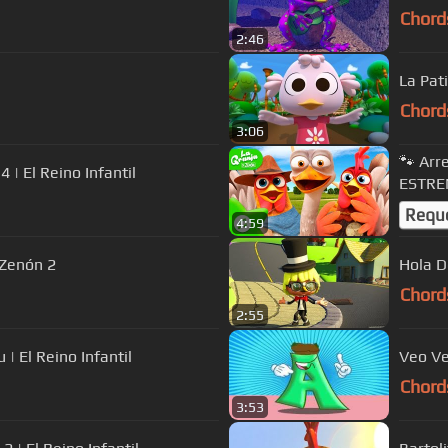
Chord
2:46
La Pati
Chord
3:06
🐾 Arr
 | El Reino Infantil
ESTRE
Requ
4:59
 Zenón 2
Hola Do
Chord
2:55
 | El Reino Infantil
Veo Veo
Chord
3:53