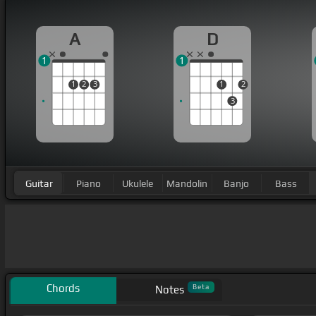
A
D
1
1
1
2
3
1
2
3
Guitar
Piano
Ukulele
Mandolin
Banjo
Bass
Chords
Beta
Notes