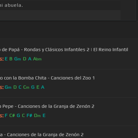
i abuela.
 de Papá - Rondas y Clásicos Infantiles 2 | El Reino Infantil
s:
E
B
G
D
A
A
m
bm
o con la Bomba Chita - Canciones del Zoo 1
s:
G
D
C
C
G
E
A
m
m
o Pepe - Canciones de la Granja de Zenón 2
s:
F
C#
G
C
F#
D
E
m
a - Canciones de la Granja de Zenón 2