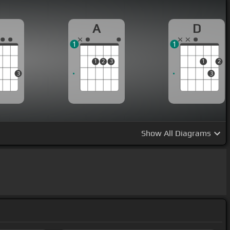
G
A
D
1
1
1
2
3
1
2
3
3
Show
All Diagrams