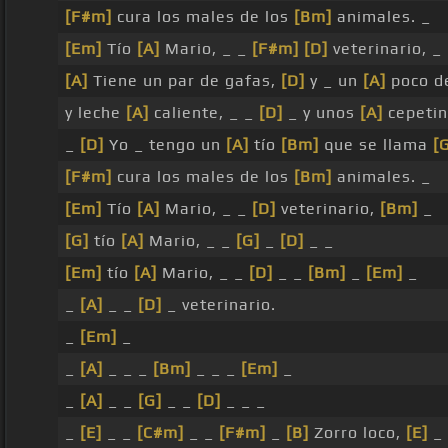
[F#m]
cura los males de los
[Bm]
animales. _
[Em]
Tío
[A]
Mario, _ _
[F#m]
[D]
veterinario, _
[A]
Tiene un par de gafas,
[D]
y _ un
[A]
poco de
y leche
[A]
caliente, _ _
[D]
_ y unos
[A]
cepetin
_
[D]
Yo _ tengo un
[A]
tío
[Bm]
que se llama
[
[F#m]
cura los males de los
[Bm]
animales. _
[Em]
Tío
[A]
Mario, _ _
[D]
veterinario,
[Bm]
_
[G]
tío
[A]
Mario, _ _
[G]
_
[D]
_ _
[Em]
tío
[A]
Mario, _ _
[D]
_ _
[Bm]
_
[Em]
_
_
[A]
_ _
[D]
_ veterinario.
_
[Em]
_
_
[A]
_ _ _
[Bm]
_ _ _
[Em]
_
_
[A]
_ _
[G]
_ _
[D]
_ _ _
_
[E]
_ _
[C#m]
_ _
[F#m]
_
[B]
Zorro loco,
[E]
_