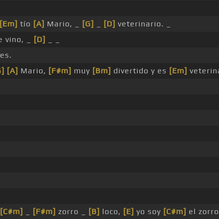
[Em]
tío
[A]
Mario, _
[G]
_
[D]
veterinario. _
 vino, _
[D]
_ _
es.
G]
[A]
Mario,
[F#m]
muy
[Bm]
divertido y es
[Em]
veterin
[C#m]
_
[F#m]
zorro _
[B]
loco,
[E]
yo soy
[C#m]
el zorr