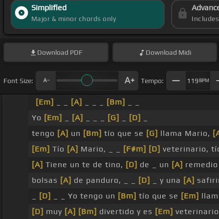
Simplified
Advanc
Major & minor chords only
Include
Download
PDF
Download
Midi
Font Size:
Tempo:
119
BPM
[Em]
_ _
[A]
_ _ _
[Bm]
_ _
Yo
[Em]
_
[A]
_ _ _
[G]
_
[D]
_
tengo
[A]
un
[Bm]
tío que se
[G]
llama Mario,
[
[Em]
Tío
[A]
Mario, _ _
[F#m]
[D]
veterinario, t
[A]
Tiene un te de tino,
[D]
de _ un
[A]
remedio
bolsas
[A]
de panduro, _ _
[D]
_ y una
[A]
safiri
_
[D]
_ _ Yo tengo un
[Bm]
tío que se
[Em]
llam
[D]
muy
[A]
[Bm]
divertido y es
[Em]
veterinari