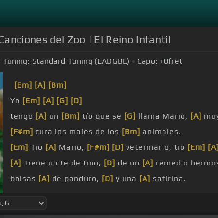
Canciones del Zoo | El Reino Infantil
Tuning:
Standard Tuning (EADGBE)
Capo:
+0
fret
[Em]
[A]
[Bm]
Yo
[Em]
[A]
[G]
[D]
tengo
[A]
un
[Bm]
tío que se
[G]
llama Mario,
[A]
mu
[F#m]
cura los males de los
[Bm]
animales.
[Em]
Tío
[A]
Mario,
[F#m]
[D]
veterinario, tío
[Em]
[A
[A]
Tiene un te de tino,
[D]
de un
[A]
remedio hermo
bolsas
[A]
de panduro,
[D]
y una
[A]
safirina.
tengo un
[Bm]
tío que se
[Em]
llama Mario,
[A]
[D]
muy
[A]
[Bm]
divertido y es
[Em]
veterinario,
[A]