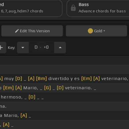
ed
Bass
s 6,7,aug,hdim7 chords
Advance chords for bass
Edit
This Version
Gold
.
D
+0
Key:
A]
muy
[D]
_
[A]
[Bm]
divertido y es
[Em]
[A]
veterinario
ío
[Em]
[A]
Mario, _
[G]
_
[D]
veterinario. _
 hermoso, _
[D]
_ _
na.
a Mario,
[A]
_
o,
[A]
_