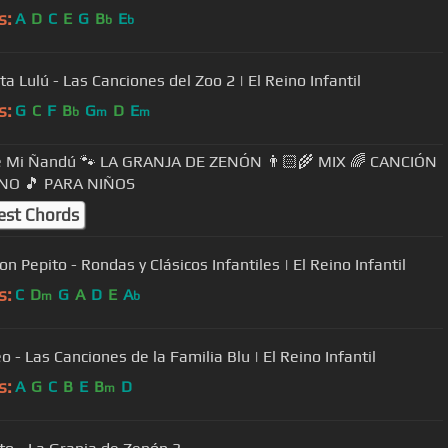
s:
A
D
C
E
G
B
E
b
b
ta Lulú - Las Canciones del Zoo 2 | El Reino Infantil
s:
G
C
F
B
G
D
E
b
m
m
e Mi Ñandú 🐾 LA GRANJA DE ZENÓN 👨🏻‍🌾 MIX 🌈 CANCIÓN
NO 🎵 PARA NIÑOS
est Chords
n Pepito - Rondas y Clásicos Infantiles | El Reino Infantil
s:
C
D
G
A
D
E
A
m
b
 - Las Canciones de la Familia Blu | El Reino Infantil
s:
A
G
C
B
E
B
D
m