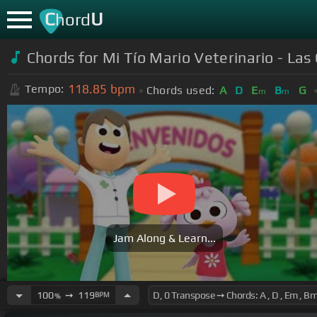
C
U
hord
Chords for Mi Tío Mario Veterinario - Las 
118.85
bpm
Tempo:
Chords used:
A
D
E
B
G
m
m
Jam Along & Learn...
100
➙
119
BPM
%