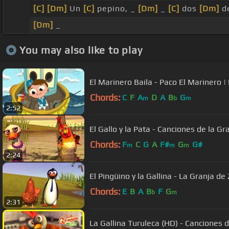
[C]
[Dm]
Un
[C]
pepino, _
[Dm]
_
[C]
dos
[Dm]
de
[Dm]
_
You may also like to play
El Marinero Baila - Paco El Marinero | 
Chords:
C
F
A
D
A
B
G
m
b
m
2:52
El Gallo y la Pata - Canciones de la G
Chords:
F
C
G
A
F#
G
G#
m
m
m
2:24
El Pingüino y la Gallina - La Granja de
Chords:
E
B
A
B
F
G
b
m
2:31
La Gallina Turuleca (HD) - Canciones d