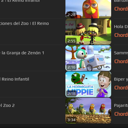
 | El Reino Infantil
Bartol
Chord
2:28
iones del Zoo | El Reino
Hola D
Chord
2:55
e la Granja de Zenón 1
Sammy 
Chord
2:16
 Reino Infantil
Biper 
Chord
2:18
l Zoo 2
Pajari
Chord
3:34