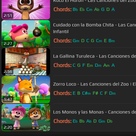
Roco El Hurón - Las Canciones del Zoo 2
Chords:
B
E
C
A
G
D
A
b
b
m
b
2:51
Cuidado con la Bomba Chita - Las Canc
Infantil
Chords:
G
D
C
G
C
E
B
m
m
m
2:27
La Gallina Turuleca - Las Canciones d
Chords:
C
G
F
E
D
A
A
m
m
m
2:56
Zorro Loco - Las Canciones del Zoo | El
Chords:
E
B
C#
F#
C
F
D
m
m
1:47
Los Monos y las Monas - Canciones de
Chords:
E
B
A
D
G
D
b
b
b
m
b
2:20