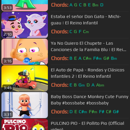
Chords:
A
G
C
B
E
B
D
m
3:53
Estaba el señor Don Gato - Michi-
guau | El Reino Infantil
Chords:
C
G
F
C
m
2:10
Ya No Quiero El Chupete - Las
Canciones de la Familia Blu | El Reino
Infantil
Chords:
B
E
A
C#
F#
G#
B
m
m
m
3:16
El Auto de Papá - Rondas y Clásicos
Infantiles 2 | El Reino Infantil
Chords:
E
B
G
D
A
A
m
bm
3:45
Baby Boss Dance Monkey Cute Funny
Baby #bossbabe #bossbaby
Chords:
D
E
C#
F#
F#
C#
G#
m
m
3:31
PULCINO PIO - El Pollito Pio (Official
video)