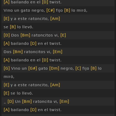
[A]
bailando en el
[D]
twist.
Vino un gato negro,
[C#]
fijo
[B]
lo miró,
[E]
y a este ratoncito,
[Am]
se
[B]
lo llevó.
[D]
Dos
[Bm]
ratoncitos vi,
[E]
[A]
bailando
[D]
en el twist.
Dos
[Bm]
ratoncitos vi,
[Em]
[A]
bailando en el
[D]
twist.
[G]
Vino un
[G#]
gato
[Dm]
negro,
[C]
fijo
[B]
lo
miró,
[E]
y a este ratoncito,
[Am]
[E]
se lo llevó.
_
[D]
Un
[Bm]
ratoncito vi,
[Em]
[A]
bailando
[D]
en el twist.