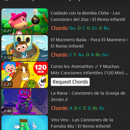
Cuidado con la Bomba Chita - Las
Canciones del Zoo | El Reino Infantil
Chords:
G
D
C
G
C
E
B
m
m
m
2:27
El Marinero Baila - Paco El Marinero |
El Reino Infantil
Chords:
C
F
A
D
A
B
G
m
b
m
2:52
Como los Animalitos ♫ Y Muchas
Más Canciones Infantiles (120 Min) ♫
Plim Plim
Request Chords
2:21
La Rana - Canciones de la Granja de
Zenón 2
Chords:
A
D
C
E
G
B
E
b
b
2:46
Veo Veo - Las Canciones de la
Familia Blu | El Reino Infantil