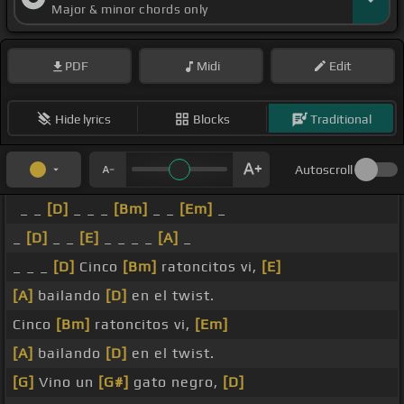
Major & minor chords only
PDF
Midi
Edit
Hide lyrics
Blocks
Traditional
Autoscroll
_ _
[D]
_ _ _
[Bm]
_ _
[Em]
_
_
[D]
_ _
[E]
_ _ _ _
[A]
_
_ _ _
[D]
Cinco
[Bm]
ratoncitos vi,
[E]
[A]
bailando
[D]
en el twist.
Cinco
[Bm]
ratoncitos vi,
[Em]
[A]
bailando
[D]
en el twist.
[G]
Vino un
[G#]
gato negro,
[D]