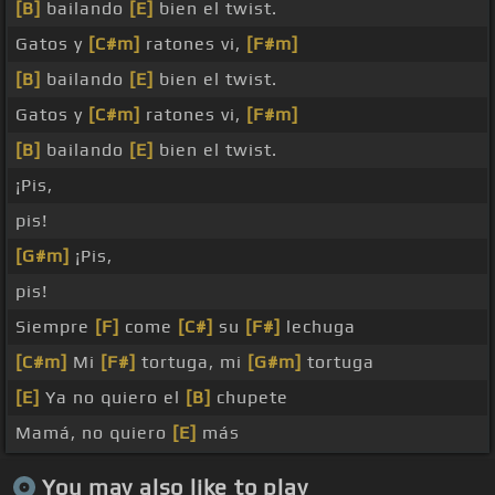
[B]
bailando
[E]
bien el twist.
Gatos y
[C#m]
ratones vi,
[F#m]
[B]
bailando
[E]
bien el twist.
Gatos y
[C#m]
ratones vi,
[F#m]
[B]
bailando
[E]
bien el twist.
¡Pis,
pis!
[G#m]
¡Pis,
pis!
Siempre
[F]
come
[C#]
su
[F#]
lechuga
[C#m]
Mi
[F#]
tortuga, mi
[G#m]
tortuga
[E]
Ya no quiero el
[B]
chupete
Mamá, no quiero
[E]
más
You may also like to play