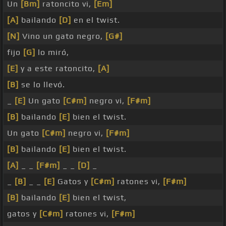
Un
[Bm]
ratoncito vi,
[Em]
[A]
bailando
[D]
en el twist.
[N]
Vino un gato negro,
[G#]
fijo
[G]
lo miró,
[E]
y a este ratoncito,
[A]
[B]
se lo llevó.
_
[E]
Un gato
[C#m]
negro vi,
[F#m]
[B]
bailando
[E]
bien el twist.
Un gato
[C#m]
negro vi,
[F#m]
[B]
bailando
[E]
bien el twist.
[A]
_ _
[F#m]
_ _
[D]
_
_
[B]
_ _
[E]
Gatos y
[C#m]
ratones vi,
[F#m]
[B]
bailando
[E]
bien el twist,
gatos y
[C#m]
ratones vi,
[F#m]