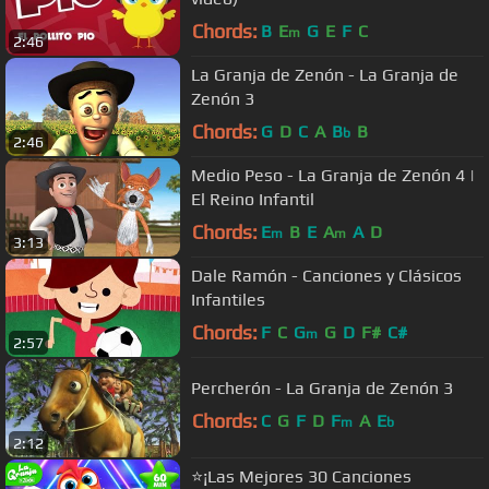
Chords:
B
E
G
E
F
C
m
2:46
La Granja de Zenón - La Granja de
Zenón 3
Chords:
G
D
C
A
B
B
b
2:46
Medio Peso - La Granja de Zenón 4 |
El Reino Infantil
Chords:
E
B
E
A
A
D
m
m
3:13
Dale Ramón - Canciones y Clásicos
Infantiles
Chords:
F
C
G
G
D
F#
C#
m
2:57
Percherón - La Granja de Zenón 3
Chords:
C
G
F
D
F
A
E
m
b
2:12
⭐️¡Las Mejores 30 Canciones