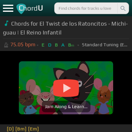
C
U
hord
Chords for El Twist de los Ratoncitos - Michi-
guau | El Reino Infantil
75.05
bpm
Standard Tuning (EADGBE)
E
D
B
A
B
m
Jam Along & Learn...
[D]
[Bm]
[Em]