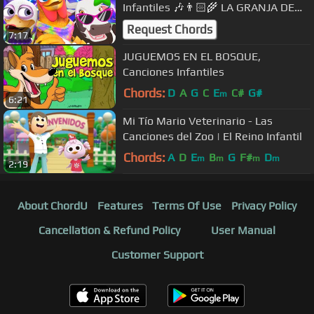
Infantiles 🎶👨🏻‍🌾 LA GRANJA DE
ZENÓN 👨🏻‍🌾 MIX 🌈 PARA NIÑOS
Request Chords
7:17
JUGUEMOS EN EL BOSQUE,
Canciones Infantiles
Chords:
D
A
G
C
E
C#
G#
m
6:21
Mi Tío Mario Veterinario - Las
Canciones del Zoo | El Reino Infantil
Chords:
A
D
E
B
G
F#
D
m
m
m
m
2:19
About ChordU
Features
Terms Of Use
Privacy Policy
Cancellation & Refund Policy
User Manual
Customer Support