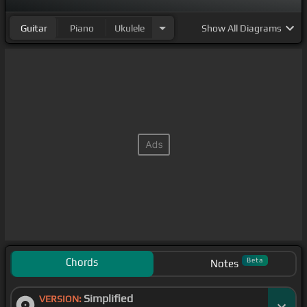
Guitar
Piano
Ukulele
Show
All Diagrams
Chords
Beta
Notes
Simplified
VERSION: