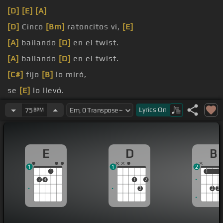
[D]
[E]
[A]
[D]
Cinco
[Bm]
ratoncitos vi,
[E]
[A]
bailando
[D]
en el twist.
[A]
bailando
[D]
en el twist.
[C#]
fijo
[B]
lo miró,
se
[E]
lo llevó.
[A]
bailando
[D]
en el twist.
Lyrics
On
75
BPM
E
D
B
1
1
2
1
1
1
2
3
1
2
3
2
3