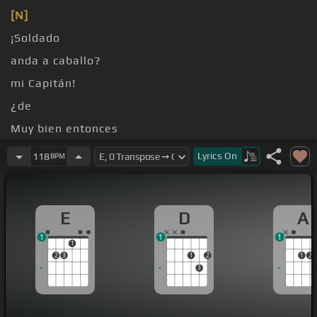
[N]
¡Soldado
anda a caballo?
mi Capitán!
¿de
Muy bien entonces
[D]
[A]
Lyrics
On
118
BPM
E
D
A
1
1
1
1
2
3
1
2
1
2
3