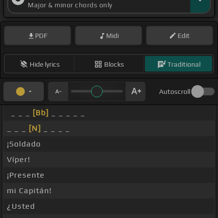
Major & minor chords only
PDF
Midi
Edit
Hide lyrics
Blocks
Traditional
Autoscroll
_ _ _
[Bb]
_ _ _ _ _
_ _ _
[N]
_ _ _ _
¡Soldado
Víper!
¡Presente
mi Capitán!
¿Usted