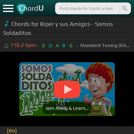
C
U
hord
Chords for Biper y sus Amigos - Somos
Soldaditos
118.2
bpm
Standard Tuning (EADGBE)
E
D
A
B
G
Jam Along & Learn...
[Bb]