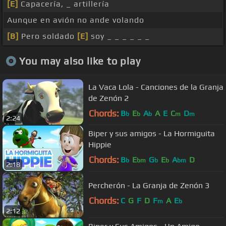
[E]
Capacería, _ artillería
Aunque en avión no ande volando
[B]
Pero soldado
[E]
soy _ _ _ _ _ _
You may also like to play
La Vaca Lola - Canciones de la Granja
de Zenón 2
Chords:
B
E
A
A
E
C
D
b
b
b
m
m
2:24
Biper y sus amigos - La Hormiguita
Hippie
Chords:
B
E
G
E
A
D
b
bm
b
b
bm
2:18
Percherón - La Granja de Zenón 3
Chords:
C
G
F
D
F
A
E
m
b
2:12