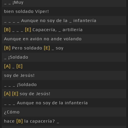
_ _ ¡Muy
bien soldado Víper!
_ _ _ _ Aunque no soy de la _ infantería
[B]
_ _ _
[E]
Capacería, _ artillería
Aunque en avión no ande volando
[B]
Pero soldado
[E]
_ soy
_ ¡Soldado
[A]
_
[E]
soy de Jesús!
_ _ _ ¡Soldado
[A]
[E]
soy de Jesús!
_ _ _ Aunque no soy de la infantería
¿Cómo
hace
[B]
la capacería? _