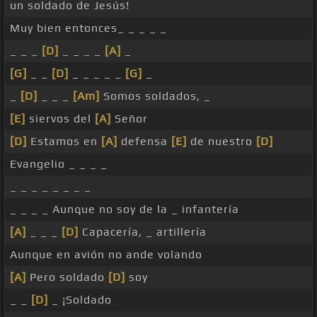
un soldado de Jesús!
Muy bien entonces_ _ _ _ _
_ _ _
[D]
_ _ _ _
[A]
_
[G]
_ _
[D]
_ _ _ _ _
[G]
_
_
[D]
_ _ _
[Am]
Somos soldados, _
[E]
siervos del
[A]
Señor
[D]
Estamos en
[A]
defensa
[E]
de nuestro
[D]
Evangelio _ _ _ _
_ _ _ _ _ _ _ _
_ _ _ _ Aunque no soy de la _ infantería
[A]
_ _ _
[D]
Capacería, _ artillería
Aunque en avión no ande volando
[A]
Pero soldado
[D]
soy
_ _
[D]
_ ¡Soldado