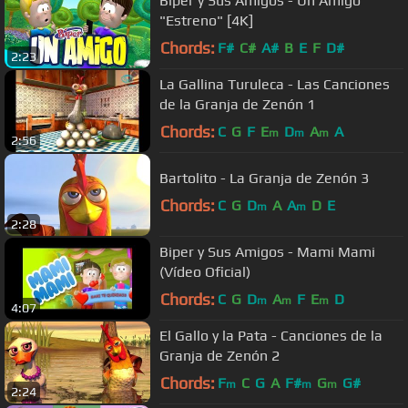
Biper y Sus Amigos - Un Amigo
"Estreno" [4K]
Chords:
F#
C#
A#
B
E
F
D#
2:23
La Gallina Turuleca - Las Canciones
de la Granja de Zenón 1
Chords:
C
G
F
E
D
A
A
m
m
m
2:56
Bartolito - La Granja de Zenón 3
Chords:
C
G
D
A
A
D
E
m
m
2:28
Biper y Sus Amigos - Mami Mami
(Vídeo Oficial)
Chords:
C
G
D
A
F
E
D
m
m
m
4:07
El Gallo y la Pata - Canciones de la
Granja de Zenón 2
Chords:
F
C
G
A
F#
G
G#
m
m
m
2:24