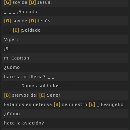
[G]
soy de
[D]
Jesús!
_ _ _ ¡Soldado
[G]
soy de
[D]
Jesús!
_ _
[E]
¡Soldado
Víper!
¡Si
mi Capitán!
¿Cómo
hace la artillería? _ _
_ _ _ _ Somos soldados, _
[B]
siervos del
[E]
Señor
Estamos en defensa
[B]
de nuestro
[E]
_ Evangelio
¿Cómo
hace la aviación?