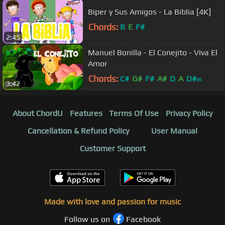
Biper y Sus Amigos - La Biblia [4K]
Chords:
B
E
F#
2:45
Manuel Bonilla - El Conejito - Viva El
Amor
Chords:
C#
G#
F#
A#
D
A
D#
m
3:42
About ChordU
Features
Terms Of Use
Privacy Policy
Cancellation & Refund Policy
User Manual
Customer Support
Made with love and passion for music
Follow us on
Facebook