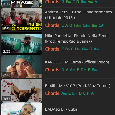
Chords:
G
E
C
D
B
A
A
m
m
m
3:32
Andrea Zeta - Tu sei il mio tormento
( Ufficiale 2018 )
Chords:
E
A
D
F#
C#
B
C#
m
m
m
4:49
Niko Pandetta- Pistole Nella Fendi
(Prod.TempoXso & Janax)
Chords:
F
B
C
D
G
G
A
b
m
m
m
2:55
KAROL G - Mi Cama (Official Video)
Chords:
D
A
A
F
D
E
E
m
m
m
2:33
BL4IR - Me Vo' ? (Prod. Vinz Turner)
Chords:
A
E
E
D
C
F
A
m
m
3:53
BADA$$ B. - Cuba