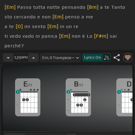
[Em]
Passo tutta notte pensando
[Bm]
a te Tanto
sto cercando e non
[Em]
penso a me
a te
[D]
mi sento
[Em]
in un re
ti vedo vado in panica
[Em]
non è Lo
[F#m]
sai
perché?
a te E penso
[Bm]
a te
Lyrics
On
129
BPM
tu non
[Em]
pensi a me Non
[Bm]
pensi a me
L
[Bm]
'insassate
E
B
D
m
m
1
2
1
1
1
1
1
1
2
2
1
3
4