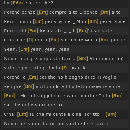
Lo
[F#m]
sai perché?
Perché penso
[Em]
sempre a te E penso
[Bm]
a te
Però tu non
[Em]
pensi a me _ Non
[Bm]
pensi a me
Però sai l
[Em]
'insassate _ _ L
[Bm]
'insassate
C'hai che
[D]
moro
[Em]
sai per te Moro
[Bm]
per te
Yeah,
[Em]
yeah, yeah, yeah
Non è mai greco questa faccia
[Bm]
Stammi un po'
vicini e poi stringi il mio
[D]
braccio
Perché lo
[Em]
sai che ho bisogno di te Ti voglio
sempre
[Bm]
nottolindo e l'ho letto insieme a me
[Em]
_ Ho sei soggeloso e vado in gripe Tu lo
[Bm]
sai che mille volte merito
C'hai
[Em]
su che mi canta e c'hai scritto _
[Bm]
Non è nessuno che mi possa chiedere carità