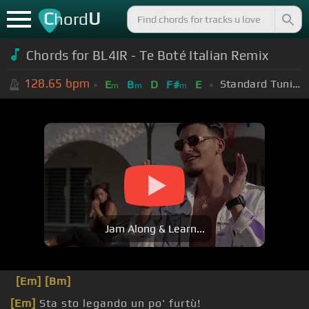
C
U
hord
Chords for BL4IR - Te Boté Italian Remix
128.65
bpm
Standard Tuning (EADGBE)
E
B
D
F#
E
m
m
m
Jam Along & Learn...
[Em]
[Bm]
[Em]
Sta sto legando un po' furtù!