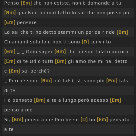
Penso
[Em]
che non esiste, non è domande a tu
[Bm]
qua Non ho mai fatto lo sai che non posso più
[Em]
pensare
Lo sai che ti ho detto stammi un po' da rinde
[Bm]
Chiamami solo io e non ti sono
[D]
convinto
[Em]
_ _ Odio saper
[Bm]
che mi son fidato ancora
[Em]
di te Odio tutti
[Bm]
gli amo che mi hai detto
e
[Em]
sai perché?
_ Perché sono
[Bm]
più falsi, sì, sono più
[Em]
falsi
di te
Ho pensato
[Bm]
a te a lungo però adesso
[Em]
penso a me
Sì,
[Bm]
penso a me Perché se
[D]
ho
[Em]
pensato
a te