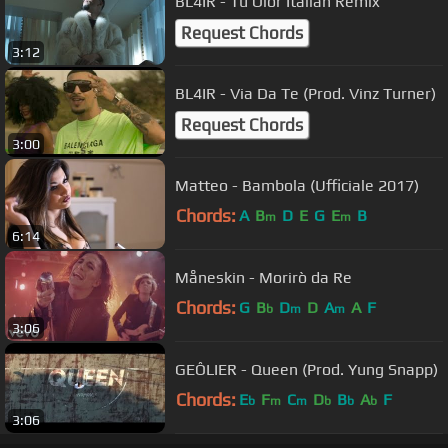
BL4IR - Tu Olor Italian Remix
Request Chords
3:12
BL4IR - Via Da Te (Prod. Vinz Turner)
Request Chords
3:00
Matteo - Bambola (Ufficiale 2017)
Chords:
A
B
D
E
G
E
B
m
m
6:14
Måneskin - Morirò da Re
Chords:
G
B
D
D
A
A
F
b
m
m
3:06
GEÔLIER - Queen (Prod. Yung Snapp)
Chords:
E
F
C
D
B
A
F
b
m
m
b
b
b
3:06