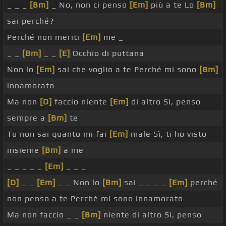
_ _ _
[Bm]
_ No, non ci penso
[Em]
più a te Lo
[Bm]
sai perché?
Perché non meriti
[Em]
me _
_ _
[Bm]
_ _
[E]
Occhio di puttana
Non lo
[Em]
sai che voglio a te Perché mi sono
[Bm]
innamorato
Ma non
[D]
faccio niente
[Em]
di altro Sì, penso
sempre a
[Bm]
te
Tu non sai quanto mi fai
[Em]
male Sì, ti ho visto
insieme
[Bm]
a me
_ _ _ _ _
[Em]
_ _ _
[D]
_ _
[Em]
_ _ Non lo
[Bm]
sai _ _ _ _
[Em]
perché
non penso a te Perché mi sono innamorato
Ma non faccio _ _
[Bm]
niente di altro Sì, penso