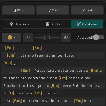
PDF
Midi
Edit
Hide lyrics
Blocks
Traditional
Autoscroll
[Em]
_ _ _ _ _
[Bm]
_ _ _
_
[Em]
_ Sta sto legando un po' furtù!
[Bm]
_
_ _ _ _ _
[Em]
_ Passo tutta notte pensando
[Bm]
a
te Tanto sto cercando e non
[Em]
penso a me
Faccio di tutto se posso
[Bm]
avere Solo insieme a
te
[D]
mi sento
[Em]
in un re
_ Se
[Bm]
non ti vedo vado in panica
[Em]
non è _