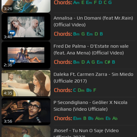
Chords:
A
E
E
F
D
C
G
m
m
3:26
Annalisa - Un Domani (feat Mr.Rain)
(Official Video)
Chords:
B
G
E
D
B
m
m
3:40
Fred De Palma - D'Estate non vale
(feat. Ana Mena) (Official Video)
Chords:
B
D
A
G
E
C#
B
m
m
2:36
Daleka Ft. Carmen Zarra - Sin Miedo
(Ufficiale 2017)
Chords:
C
D
B
F
m
b
4:35
P Secondigliano - Geôlier X Nicola
Siciliano (Video Ufficiale)
Chords:
E
B
B
A
E
A
bm
b
bm
b
b
3:56
Jhosef - Tu Nun O Saje (Video