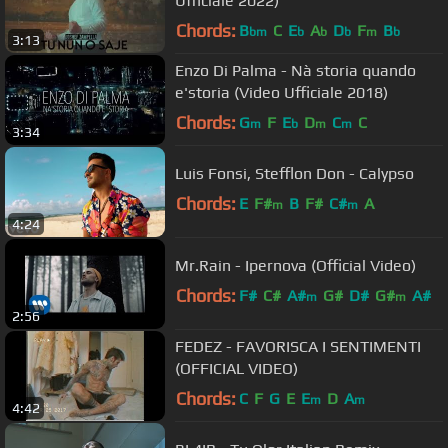
Ufficiale 2022)
Chords:
B
C
E
A
D
F
B
bm
b
b
b
m
b
3:13
Enzo Di Palma - Nà storia quando
e'storia (Video Ufficiale 2018)
Chords:
G
F
E
D
C
C
m
b
m
m
3:34
Luis Fonsi, Stefflon Don - Calypso
Chords:
E
F#
B
F#
C#
A
m
m
4:24
Mr.Rain - Ipernova (Official Video)
Chords:
F#
C#
A#
G#
D#
G#
A#
m
m
2:56
FEDEZ - FAVORISCA I SENTIMENTI
(OFFICIAL VIDEO)
Chords:
C
F
G
E
E
D
A
m
m
4:42