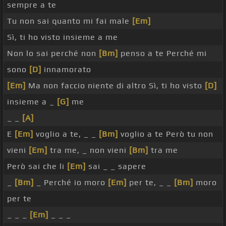
sempre a te
Tu non sai quanto mi fai male
[Em]
Sì, ti ho visto insieme a me
Non lo sai perché non
[Bm]
penso a te Perché mi
sono
[D]
innamorato
[Em]
Ma non faccio niente di altro Sì, ti ho visto
[D]
insieme a _
[G]
me
_ _
[A]
E
[Em]
voglio a te, _ _
[Bm]
voglio a te Però tu non
vieni
[Em]
tra me, _ non vieni
[Bm]
tra me
Però sai che li
[Em]
sai _ _ sapere
_
[Bm]
_ Perché io moro
[Em]
per te, _ _
[Bm]
moro
per te
_ _ _
[Em]
_ _ _