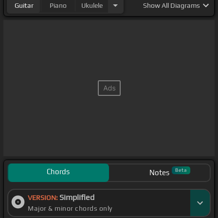
Guitar
Piano
Ukulele
Show
All Diagrams
Chords
Beta
Notes
Simplified
VERSION:
Major & minor chords only