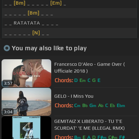
_ _
[Bm]
_ _ _ _ _
[Em]
_
_ _ _ _ _
[Bm]
_ _ _
_ _ RATATATA _ _ _ _
_ _ _ _ _ _
[N]
_ _
You may also like to play
Francesco D'Aleo - Game Over (
Ufficiale 2018 )
Chords:
D
E
C
G
E
m
3:57
GELO - I Miss You
Chords:
C
B
G
A
C
E
E
m
b
m
b
b
bm
3:04
GEMITAIZ X LIBERATO - TU T'E
SCURDAT' 'E ME (ILLEGAL RMX)
Chords:
B
E
A
D
F#
C#
F#
m
m
m