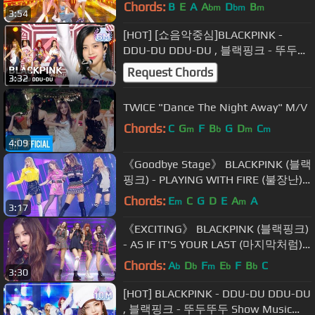
Chords:
B
E
A
A
D
B
bm
bm
m
3:54
[HOT] [쇼음악중심]BLACKPINK -
DDU-DU DDU-DU , 블랙핑크 - 뚜두뚜
두 Show Music core 20180707
Request Chords
3:32
TWICE "Dance The Night Away" M/V
Chords:
C
G
F
B
G
D
C
m
b
m
m
4:09
《Goodbye Stage》 BLACKPINK (블랙
핑크) - PLAYING WITH FIRE (불장난)
@인기가요 Inkigayo 20161211
Chords:
E
C
G
D
E
A
A
m
m
3:17
《EXCITING》 BLACKPINK (블랙핑크)
- AS IF IT'S YOUR LAST (마지막처럼)
@인기가요 Inkigayo 20170716
Chords:
A
D
F
E
F
B
C
b
b
m
b
b
3:30
[HOT] BLACKPINK - DDU-DU DDU-DU
, 블랙핑크 - 뚜두뚜두 Show Music