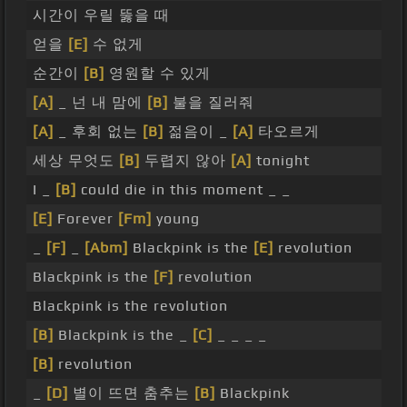
시간이 우릴 뚫을 때
얻을
[E]
수 없게
순간이
[B]
영원할 수 있게
[A]
_ 넌 내 맘에
[B]
불을 질러줘
[A]
_ 후회 없는
[B]
젊음이 _
[A]
타오르게
세상 무엇도
[B]
두렵지 않아
[A]
tonight
I _
[B]
could die in this moment _ _
[E]
Forever
[Fm]
young
_
[F]
_
[Abm]
Blackpink is the
[E]
revolution
Blackpink is the
[F]
revolution
Blackpink is the revolution
[B]
Blackpink is the _
[C]
_ _ _ _
[B]
revolution
_
[D]
별이 뜨면 춤추는
[B]
Blackpink