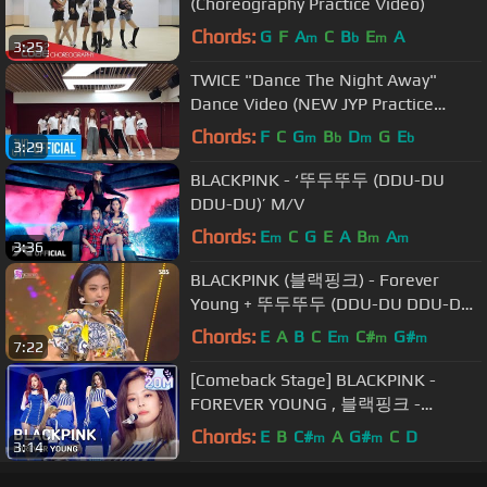
(Choreography Practice Video)
Chords:
G
F
A
C
B
E
A
m
b
m
3:25
TWICE "Dance The Night Away"
Dance Video (NEW JYP Practice
Room Ver.)
Chords:
F
C
G
B
D
G
E
m
b
m
b
3:29
BLACKPINK - ‘뚜두뚜두 (DDU-DU
DDU-DU)’ M/V
Chords:
E
C
G
E
A
B
A
m
m
m
3:36
BLACKPINK (블랙핑크) - Forever
Young + 뚜두뚜두 (DDU-DU DDU-DU)
무대교차편집
Chords:
E
A
B
C
E
C#
G#
m
m
m
7:22
[Comeback Stage] BLACKPINK -
FOREVER YOUNG , 블랙핑크 -
FOREVER YOUNG Show Music core
Chords:
E
B
C#
A
G#
C
D
m
m
3:14
20180616