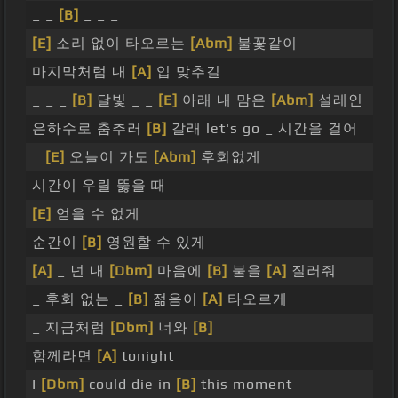
_ _
[B]
_ _ _
[E]
소리 없이 타오르는
[Abm]
불꽃같이
마지막처럼 내
[A]
입 맞추길
_ _ _
[B]
달빛 _ _
[E]
아래 내 맘은
[Abm]
설레인
은하수로 춤추러
[B]
갈래 let's go _ 시간을 걸어
_
[E]
오늘이 가도
[Abm]
후회없게
시간이 우릴 뚫을 때
[E]
얻을 수 없게
순간이
[B]
영원할 수 있게
[A]
_ 넌 내
[Dbm]
마음에
[B]
불을
[A]
질러줘
_ 후회 없는 _
[B]
젊음이
[A]
타오르게
_ 지금처럼
[Dbm]
너와
[B]
함께라면
[A]
tonight
I
[Dbm]
could die in
[B]
this moment