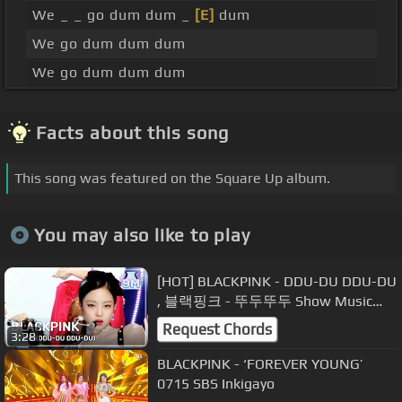
We _ _ go dum dum _
[E]
dum
We go dum dum dum
We go dum dum dum
Facts about this song
This song was featured on the Square Up album.
You may also like to play
[HOT] BLACKPINK - DDU-DU DDU-DU
, 블랙핑크 - 뚜두뚜두 Show Music
core 20180714
Request Chords
3:28
BLACKPINK - ‘FOREVER YOUNG’
0715 SBS Inkigayo