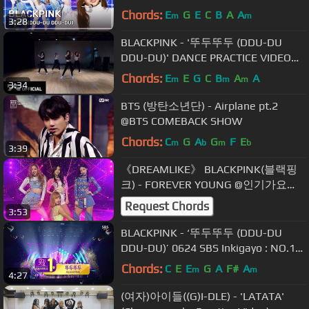
core 20180630
Chords:
E
G
E
C
B
A
A
m
m
3:28
BLACKPINK - '뚜두뚜두 (DDU-DU
DDU-DU)' DANCE PRACTICE VIDEO
(MOVING VER.)
Chords:
E
E
G
C
B
A
A
m
m
m
3:34
BTS (방탄소년단) - Airplane pt.2
@BTS COMEBACK SHOW
Chords:
C
G
A
G
F
E
m
b
m
b
3:39
《DREAMLIKE》 BLACKPINK(블랙핑
크) - FOREVER YOUNG @인기가요
Inkigayo 20180722
Request Chords
3:53
BLACKPINK - ‘뚜두뚜두 (DDU-DU
DDU-DU)’ 0624 SBS Inkigayo : NO.1
OF THE WEEK
Chords:
C
E
E
G
A
F#
A
m
m
4:27
(여자)아이들((G)I-DLE) - 'LATATA'