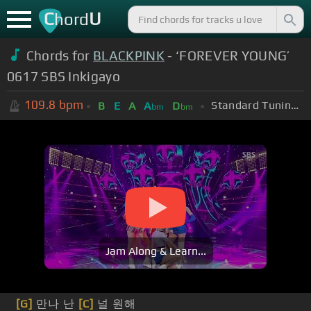
C
U
hord
Chords for
BLACKPINK
- ‘FOREVER YOUNG’
0617 SBS Inkigayo
109.8
bpm
Standard Tuning (EADGBE)
B
E
A
A
D
bm
bm
Jam Along & Learn...
[G]
만나 난
[C]
널 원해