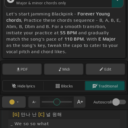
Major & minor chords only
Let's start jamming Blackpink -
Forever Young
chords
, Practice these chords sequence - B, A, B, E,
Abm, B, Dbm and B. For a smooth transition,
initiate your practice at
55 BPM
and gradually
match the song's pace of
110 BPM
. With
E Major
as the song's key, tweak the capo to cater to your
vocal pitch and chord likes.
PDF
Midi
Edit
Hide lyrics
Blocks
Traditional
Autoscroll
[G]
만나 난
[C]
널 원해
_ We so so what