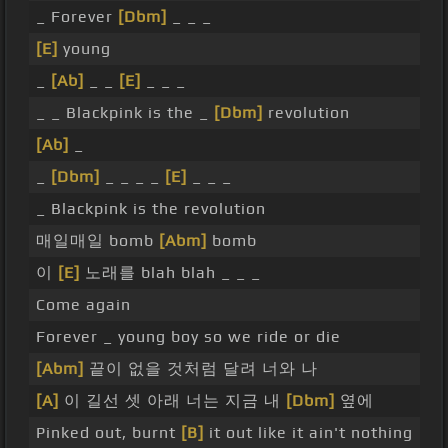
_ Forever
[Dbm]
_ _ _
[E]
young
_
[Ab]
_ _
[E]
_ _ _
_ _ Blackpink is the _
[Dbm]
revolution
[Ab]
_
_
[Dbm]
_ _ _ _
[E]
_ _ _
_ Blackpink is the revolution
매일매일 bomb
[Abm]
bomb
이
[E]
노래를 blah blah _ _ _
Come again
Forever _ young boy so we ride or die
[Abm]
끝이 없을 것처럼 달려 너와 나
[A]
이 길선 셋 아래 너는 지금 내
[Dbm]
옆에
Pinked out, burnt
[B]
it out like it ain't nothing