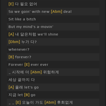
[E]
다 필요 없어
So we goin' with new
[Abm]
deal
Sit like a bitch
But my mind's a-movin'
[A]
내 닮은처럼 we'll shine
[Dbm]
누가 다?
whenever?
[B]
forever?
Forever
[E]
ever ever
_ 시작에 더
[Abm]
위험하게
세상 끝까지 다
[A]
올래 let's go
지금 let
[B]
go
_ _
[E]
오늘이 가도
[Abm]
후회없게