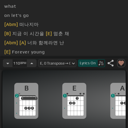
what
on let's go
[Abm]
떠나지마
[B]
지금 이 시간을
[E]
멈춘 채
[Abm]
[A]
너와 함께라면 난
[E]
Forever young
[E]
Lyrics
On
110
BPM
B
E
A
2
1
1
1
1
1
1
1
2
3
1
2
2
3
4