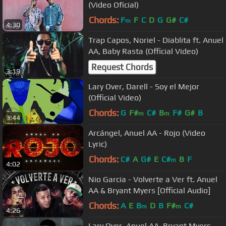
(Video Oficial)
Chords:
F
F
C
D
G
G#
C#
m
4:30
Trap Capos, Noriel - Diablita ft. Anuel
AA, Baby Rasta (Official Video)
Request Chords
3:19
Lary Over, Darell - Soy el Mejor
(Official Video)
Chords:
G
F#
C#
B
F#
G#
B
m
m
3:44
Arcángel, Anuel AA - Rojo (Video
Lyric)
Chords:
C#
A
G#
E
C#
B
F
m
4:02
Nio Garcia - Volverte a Ver ft. Anuel
AA & Bryant Myers [Official Audio]
Chords:
A
E
B
D
B
F#
C#
m
m
4:26
Lary Over, Anuel AA, Bryant Myers,