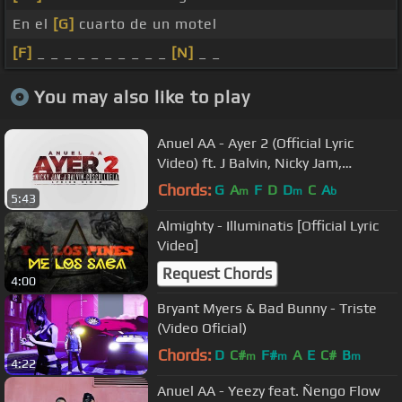
En el
[G]
cuarto de un motel
[F]
_ _ _ _ _ _ _ _ _ _
[N]
_ _
You may also like to play
Anuel AA - Ayer 2 (Official Lyric
Video) ft. J Balvin, Nicky Jam,
Cosculluela, DJ Nelson
Chords:
G
A
F
D
D
C
A
m
m
b
5:43
Almighty - Illuminatis [Official Lyric
Video]
Request Chords
4:00
Bryant Myers & Bad Bunny - Triste
(Video Oficial)
Chords:
D
C#
F#
A
E
C#
B
m
m
m
4:22
Anuel AA - Yeezy feat. Ñengo Flow