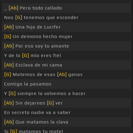
_
[Ab]
Pero todo callado
Nos
[G]
tenemos que esconder
[Ab]
Una hija de Lucifer
[G]
Un demonio hecho mujer
[Ab]
Por eso soy tu amante
Y de lo
[G]
mío eres fiel
[Ab]
Esclava de mi cama
[G]
Matemos de esas
[Ab]
ganas
Contigo la pasamos
Y
[G]
siempre lo volvemos a hacer
[Ab]
Sin dejarnos
[G]
ver
En secreto nadie va a saber
[Ab]
Que matamos la clava
Si
[G]
matamos tu motel