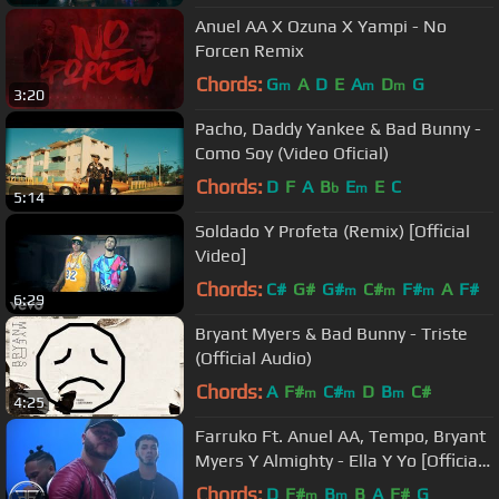
Anuel AA X Ozuna X Yampi - No
Forcen Remix
Chords:
G
A
D
E
A
D
G
m
m
m
3:20
Pacho, Daddy Yankee & Bad Bunny -
Como Soy (Video Oficial)
Chords:
D
F
A
B
E
E
C
b
m
5:14
Soldado Y Profeta (Remix) [Official
Video]
Chords:
C#
G#
G#
C#
F#
A
F#
m
m
m
6:29
Bryant Myers & Bad Bunny - Triste
(Official Audio)
Chords:
A
F#
C#
D
B
C#
m
m
m
4:25
Farruko Ft. Anuel AA, Tempo, Bryant
Myers Y Almighty - Ella Y Yo [Official
Video]
Chords:
D
F#
B
B
A
F#
G
m
m