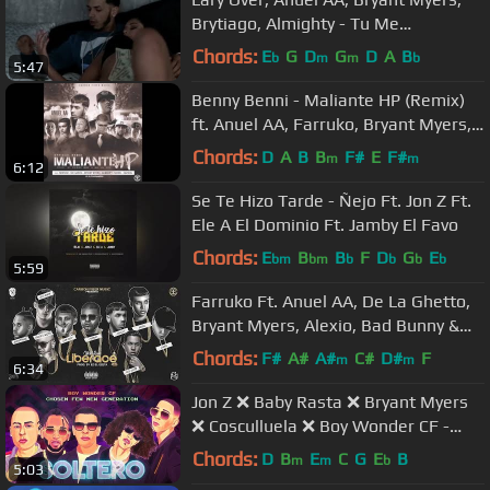
Brytiago, Almighty - Tu Me
Enamoraste [Official Video]
Chords:
E
G
D
G
D
A
B
b
m
m
b
5:47
Benny Benni - Maliante HP (Remix)
ft. Anuel AA, Farruko, Bryant Myers,
Almighty, Darkiel & Mas
Chords:
D
A
B
B
F#
E
F#
m
m
6:12
Se Te Hizo Tarde - Ñejo Ft. Jon Z Ft.
Ele A El Dominio Ft. Jamby El Favo
Chords:
E
B
B
F
D
G
E
bm
bm
b
b
b
b
5:59
Farruko Ft. Anuel AA, De La Ghetto,
Bryant Myers, Alexio, Bad Bunny &
Màs - Liberace (Remix)
Chords:
F#
A#
A#
C#
D#
F
m
m
6:34
Jon Z ❌ Baby Rasta ❌ Bryant Myers
❌ Cosculluela ❌ Boy Wonder CF -
Soltero [Video Lyric]
Chords:
D
B
E
C
G
E
B
m
m
b
5:03