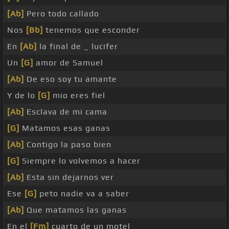
[Ab]
Pero todo callado
Nos
[Bb]
tenemos que esconder
En
[Ab]
la final de _ lucifer
Un
[G]
amor de Samuel
[Ab]
De eso soy tu amante
Y de lo
[G]
mio eres fiel
[Ab]
Esclava de mi cama
[G]
Matamos esas ganas
[Ab]
Contigo la paso bien
[G]
Siempre lo volvemos a hacer
[Ab]
Esta sin dejarnos ver
Ese
[G]
peto nadie va a saber
[Ab]
Que matamos las ganas
En el
[Fm]
cuarto de un motel