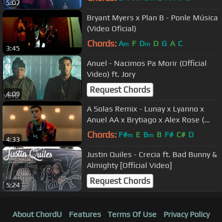
5:07
Bryant Myers x Plan B - Ponle Música
(Video Oficial)
Chords:
A
F
D
D
G
A
C
m
m
3:45
Anuel - Nacimos Pa Morir (Official
Video) ft. Jory
Request Chords
4:09
A Solas Remix - Lunay x Lyanno x
Anuel AA x Brytiago x Alex Rose (
Video Oficial )
Chords:
F#
E
B
B
F#
C#
D
m
m
4:33
Justin Quiles - Crecia ft. Bad Bunny &
Almighty [Official Video]
Request Chords
5:24
About ChordU
Features
Terms Of Use
Privacy Policy