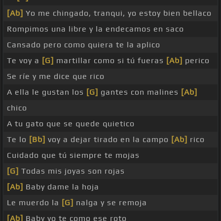
[Ab]
Yo me chingado, tranqui, yo estoy bien bellaco
Rompimos una libre y la endecamos en saco
Cansado pero como quiera te la aplico
Te voy a
[G]
martillar como si tú fueras
[Ab]
perico
Se ríe y me dice que rico
A ella le gustan los
[G]
gantes con malines
[Ab]
chico
A tu gato que se quede quietico
Te lo
[Bb]
voy a dejar tirado en la campo
[Ab]
rico
Cuidado que tú siempre te mojas
[G]
Todas mis joyas son rojas
[Ab]
Baby dame la hoja
Le muerdo la
[G]
nalga y se remoja
[Ab]
Baby yo te como ese roto