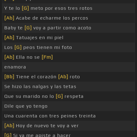
Y te lo
[G]
meto por esos tres rotos
[Ab]
Acabe de echarme los percos
Baby te
[G]
voy a partir como acoto
[Ab]
Tatuajes en mi piel
Los
[G]
peos tienen mi foto
[Ab]
Ella no se
[Fm]
enamora
[Bb]
Tiene el corazón
[Ab]
roto
Se hizo las nalgas y las tetas
Que su marido no lo
[G]
respeta
Dile que yo tengo
Una cuarenta con tres peines treinta
[Ab]
Hoy de nuevo te voy a ver
[G]
Si ya me apiste a hacer