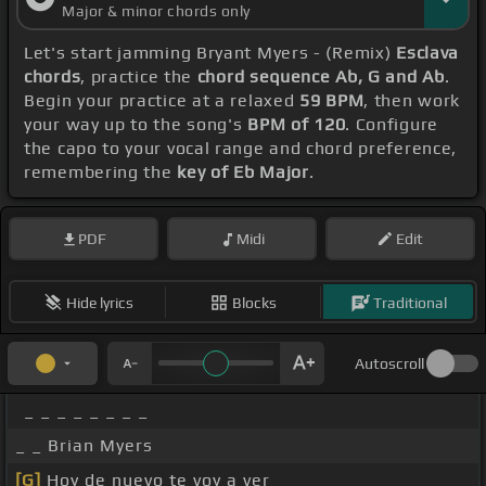
Major & minor chords only
Let's start jamming Bryant Myers - (Remix)
Esclava
chords
, practice the
chord sequence Ab, G and Ab
.
Begin your practice at a relaxed
59 BPM
, then work
your way up to the song's
BPM of 120
. Configure
the capo to your vocal range and chord preference,
remembering the
key of Eb Major
.
PDF
Midi
Edit
Hide lyrics
Blocks
Traditional
Autoscroll
_ _ _ _ _ _ _ _
_ _ Brian Myers
[G]
Hoy de nuevo te voy a ver