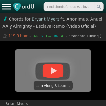
C
U
hord
Chords for
Bryant Myers
ft. Anonimus, Anuel
AA y Almighty - Esclava Remix (Video Oficial)
119.9
bpm
Standard Tuning (EADGBE)
A
G
F
B
A
b
m
b
Jam Along & Learn...
Brian Myers