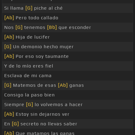
Si llama
[G]
piche al ché
[Ab]
Pero todo callado
Nos
[G]
tenemos
[Bb]
que esconder
[Ab]
Hija de lucifer
[G]
Un demonio hecho mujer
[Ab]
Por eso soy taumante
Y de lo mío eres fiel
Esclava de mi cama
[G]
Matemos de esas
[Ab]
ganas
Consigo la paso bien
Siempre
[G]
lo volvemos a hacer
[Ab]
Estoy sin dejarnos ver
En
[G]
secreto no llevas saber
[Ab]
Que matamos las ganas