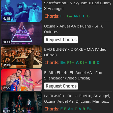
Satisfacción - Nicky Jam X Bad Bunny
X Arcangel
Chords:
F
C
A
F
C
G
m
m
b
4:19
Ozuna x Anuel AA x Pusho - Si Tu
Quieres
Request Chords
4:34
BAD BUNNY x DRAKE - MÍA (Video
Oficial)
Chords:
B
F#
A
C#
E
B
D
m
m
m
3:31
El Alfa El Jefe Ft. Anuel AA - Con
Silenciador (Video Oficial)
Request Chords
2:55
La Ocasión - De La Ghetto, Arcangel,
Ozuna, Anuel Aa, Dj Luian, Mambo
Kingz [Video Oficial]
Chords:
E
F
A
C
A
B
E
m
m
6:17