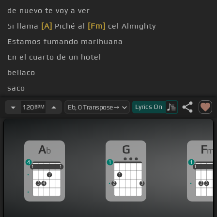
de nuevo te voy a ver
Si llama
[A]
Piché al
[Fm]
cel Almighty
Estamos fumando marihuana
En el cuarto de un hotel
bellaco
saco
caco
Lyrics
On
120
BPM
A
G
F
b
m
4
1
1
1
1
1
1
1
1
1
1
2
1
3
4
2
3
2
3