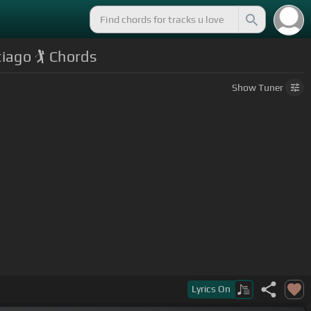
iago 🏌 Chords
Show
Tuner
Lyrics
On