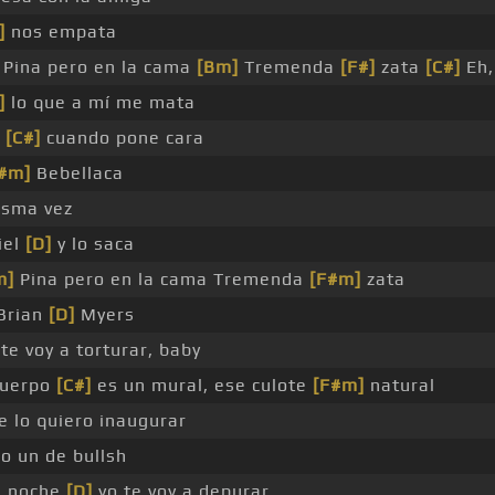
]
nos empata
Pina pero en la cama
[Bm]
Tremenda
[F#]
zata
[C#]
Eh,
]
lo que a mí me mata
s
[C#]
cuando pone cara
#m]
Bebellaca
isma vez
iel
[D]
y lo saca
m]
Pina pero en la cama Tremenda
[F#m]
zata
 Brian
[D]
Myers
te voy a torturar, baby
cuerpo
[C#]
es un mural, ese culote
[F#m]
natural
e lo quiero inaugurar
o un de bullsh
a noche
[D]
yo te voy a depurar