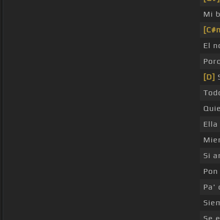
Mi b
[C#
El n
Porq
[D]
S
Tod
Qui
Ella
Mie
Si a
Pon 
Pa' 
Sie
Se 