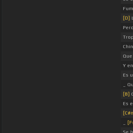
Fum
[D]
L
Pero
Trop
Chin
Que
Y en
Es 
_ Q
[B]
C
Es 
[C#
_
[F
Se 