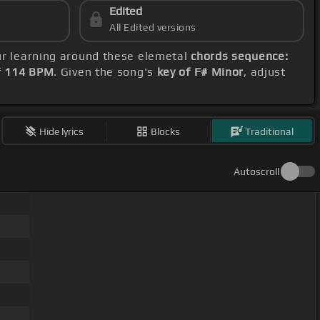
Edited
All Edited versions
our learning around these elemetal
chords sequence:
f
114 BPM
. Given the song's
key of F# Minor
, adjust
Hide lyrics
Blocks
Traditional
Autoscroll