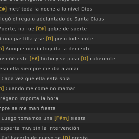
C#]
metí toda la noche a lo nivel Dios
legó el regalo adelantado de Santa Claus
uerte, no fue
[C#]
golpe de suerte
i una pastilla y se
[D]
puso indecente
m]
Aunque media loquita la demente
enseñé este
[F#]
bicho y se puso
[D]
coherente
eso ella siempre me iba a amar
Cada vez que ella está sola
m]
Cuando me come no mamar
orégano importa la hora
mpre se me manifiesta
Luego tomamos una
[F#m]
siesta
esperta muy sin la intervención
Pa' hacerlo de nuevo se
[D]
presta