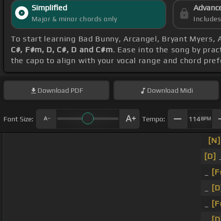
Simplified
Advanc
Major & minor chords only
Include
To start learning Bad Bunny, Arcangel, Bryant Myers, 
C#, F#m, D, C#, D and C#m
. Ease into the song by prac
the capo to align with your vocal range and chord pre
Download
PDF
Download
Midi
Font Size:
Tempo:
114
BPM
[N]
[D]
_
_
[F
_
[D
_
[F
_
[D