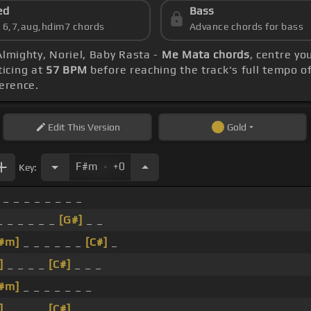
ed
Bass
s 6,7,aug,hdim7 chords
Advance chords for bass
Almighty, Noriel, Baby Rasta -
Me Mata chords
, centre y
ticing at
57 BPM
before reaching the track's full tempo o
ference.
Edit
This Version
Gold
.
F#m
+0
Key:
_ _ _ _ _ _ _ _
 _ _ _ _ _
[G#]
_ _
#m]
_ _ _ _ _ _
[C#]
_
]
_ _ _ _
[C#]
_ _ _
#m]
_ _ _ _ _ _ _
]
_ _ _ _
[C#]
_ _ _