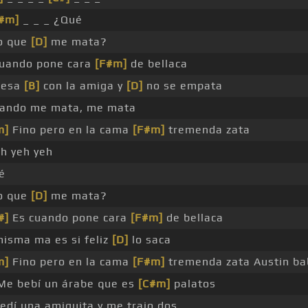
#m]
_ _ _ ¿Qué
lo que
[D]
me mata?
cuando pone cara
[F#m]
de bellaca
besa
[B]
con la amiga y
[D]
no se empata
uando me mata, me mata
m]
Fino pero en la cama
[F#m]
tremenda zata
eh yeh yeh
é
lo que
[D]
me mata?
#]
Es cuando pone cara
[F#m]
de bellaca
misma ma es si feliz
[D]
lo saca
m]
Fino pero en la cama
[F#m]
tremenda zata Austin ba
e bebí un árabe que es
[C#m]
palatos
edí una amiguita y me trajo dos