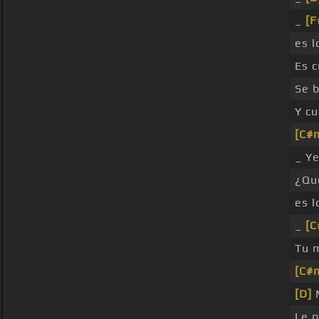
_
[F
es 
Es 
Se 
Y c
[C#
_ Y
¿Qu
es 
_
[C
Tu 
[C#
[D]
M
Le p