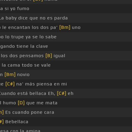
a si yo fumo
a baby dice que no es parda
 le encantan los dos pa'
[Bm]
uno
o lo trupe ya se lo sabe
gando tiene la clave
 los dos pensamos
[B]
igual
 la cama todo se vale
un
[Bm]
novio
ue
[C#]
na' más piensa en mi
uando está bellaca Eh,
[C#]
eh
el humo
[D]
que me mata
m]
Es cuando pone cara
#]
Bebellaca
besa con la amiga