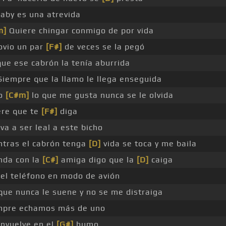
aby es una atrevida
m]
Quiere chingar conmigo de por vida
ovio un par
[F#]
de veces se la pegó
ue ese cabrón la tenía aburrida
iempre que la llamo le llega enseguida
o
[C#m]
lo que me gusta nunca se le olvida
ere que te
[F#]
diga
 va a ser leal a este bicho
ntras el cabrón tenga
[D]
vida se toca y me baila
nda con la
[C#]
amiga digo que la
[D]
caiga
el teléfono en modo de avión
que nunca le suene y no se me distraiga
mpre echamos más de uno
envuelve en el
[G#]
humo