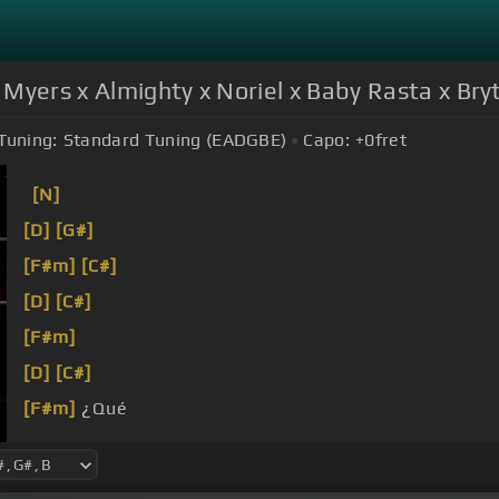
Myers x Almighty x Noriel x Baby Rasta x Bryt
Tuning:
Standard Tuning (EADGBE)
Capo:
+0
fret
[N]
[D]
[G#]
[F#m]
[C#]
[D]
[C#]
[F#m]
[D]
[C#]
[F#m]
¿Qué
lo que
[D]
me mata?