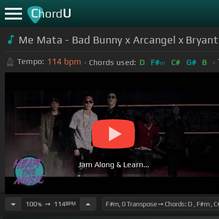
C
U
hord
Me Mata - Bad Bunny x Arcangel x Bryant 
114
bpm
Tempo:
Chords used:
D
F#
C#
G#
B
m
Jam Along & Learn...
100
➙
114
BPM
%