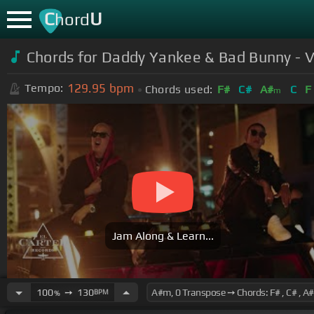
C
U
hord
Chords for Daddy Yankee & Bad Bunny - Vu
129.95
bpm
Tempo:
Chords used:
F#
C#
A#
C
F
m
Jam Along & Learn...
100
➙
130
BPM
%