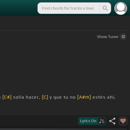
Show
Tuner
o
[C#]
solía hacer,
[C]
y que tu no
[A#m]
estés ahí,
errores cometí, no se cuanto tiempo
[C#]
puede
Lyrics
On
[C#]
se,
[C]
[A#m]
da como otro ya
[F#]
yo me