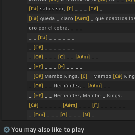
[C#]
sabes ser,
[C]
_ _ _
[C#]
_
[F#]
queda _ claro
[A#m]
_ que nosotros lo
oro por el cobra. _ _ _
_ _
[C#]
_ _ _ _ _ _
_
[F#]
_ _ _ _ _ _ _
_
[C#]
_ _ _
[C]
_ _
[A#m]
_ _
_
[F#]
_ _ _
[F]
_ _ _ _
_
[C#]
Mambo Kings,
[C]
_ Mambo
[C#]
King
_
[C#]
_ _ Hernández, _
[A#m]
_ _
_
[F#]
_ _ Hernández, Mambo _ Kings.
[C#]
_ _ _ _ _
[A#m]
_ _ _
[F]
_ _ _ _ _ _
_
[Dm]
_ _ _
[G]
_ _ _
[N]
_
You may also like to play