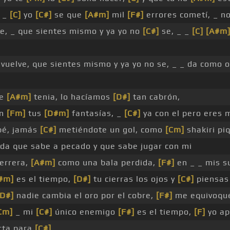
, _
[C]
yo
[C#]
se que
[A#m]
mil
[F#]
errores cometí, _ n
e, _ que sientes mismo y ya yo no
[C#]
se, _ _
[C]
[A#m
vuelve, que sientes mismo y ya yo no se, _ _ da como 
me
[A#m]
tenia, lo hacíamos
[D#]
tan cabrón,
en
[Fm]
tus
[D#m]
fantasías, _
[C#]
ya con el pero eres 
bé, jamás
[C#]
metiéndote un gol, como
[Cm]
shakiri pi
ida que sabe a pecado y que sabe jugar con mi
errera,
[A#m]
como una bala perdida,
[F#]
en _ _ mis s
#m]
es el tiempo,
[D#]
tu cierras los ojos y
[C#]
piensas
[D#]
nadie cambia el oro por el cobre,
[F#]
me equivoqu
Cm]
_ mi
[C#]
único enemigo
[F#]
es el tiempo,
[F]
yo ap
rta para
[C#]
_