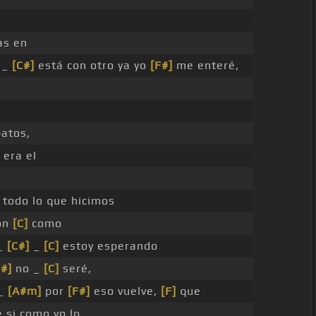
as en
_
[C#]
está con otro ya yo
[F#]
me enteré,
atos,
 era el
 todo lo que hicimos
on
[C]
como
 _
[C#]
_
[C]
estoy esperando
C#]
no _
[C]
seré,
_
[A#m]
por
[F#]
eso vuelve,
[F]
que
 si como yo lo