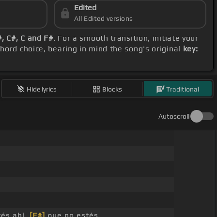
Edited
All Edited versions
, C#, C and F#
. For a smooth transition, initiate your
chord choice, bearing in mind the song's original
key:
Hide lyrics
Blocks
Traditional
Autoscroll
és ahí,
[F#]
que no estés