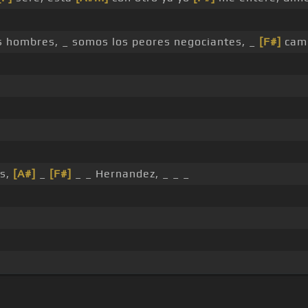
s hombres, _ somos los peores negociantes, _
[F#]
camb
s,
[A#]
_
[F#]
_ _ Hernandez, _ _ _