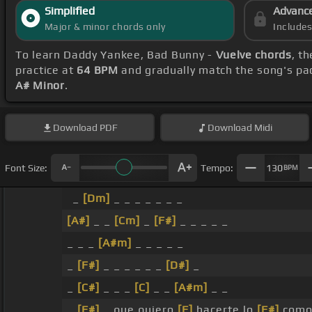
Simplified
Advanc
Major & minor chords only
Include
To learn Daddy Yankee, Bad Bunny -
Vuelve chords
, t
practice at
64 BPM
and gradually match the song's pa
A# Minor
.
Download
PDF
Download
Midi
Font Size:
Tempo:
130
BPM
_
[Dm]
_ _ _ _ _ _ _
[A#]
_ _
[Cm]
_
[F#]
_ _ _ _ _
_ _ _
[A#m]
_ _ _ _ _
_
[F#]
_ _ _ _ _ _
[D#]
_
_
[C#]
_ _ _
[C]
_ _
[A#m]
_ _
_
[F#]
_ que quiero
[F]
hacerte lo
[F#]
como