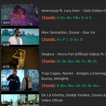
Amenazzy ft. Lary Over - Solo (Video Of
Chords:
G
E
B
F#
D
A
E
m
m
m
3:51
Alex Sensation, Ozuna - Que Va
Chords:
A
F
C
G
E
D
m
m
4:06
Shakira - Perro Fiel (Official Video) ft
Chords:
A
G
B
D
F
B
E
b
b
bm
b
m
b
b
3:16
Trap Capos, Noriel - Amigos y Enemigos
Bunny, Almighty
Chords:
B
E
B
G
D
A
A
bm
bm
b
b
b
bm
4:57
De La Ghetto, Daddy Yankee, Ozuna & 
Video Oficial