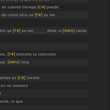
o se cuanto tiempo
[C#]
puede
]
da como otro ya
[F#]
yo me
otro ya
[F#]
yo me, _ _ _ dime si
[A#m]
como
mía,
[F#]
extraño la colección
qué,
[A#m]
rosa
ueños yo
[C#]
siento
 en mi nombre
é
osté, vi que