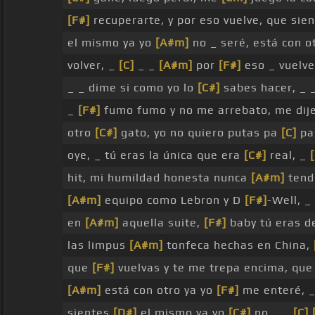
[F#]
recuperarte, y por eso vuelve, que sie
el mismo ya yo
[A#m]
no _ seré, está con o
volver, _
[C]
_ _
[A#m]
por
[F#]
eso _ vuelv
_ _ dime si como yo lo
[C#]
sabes hacer, _ 
_
[F#]
fumo fumo y no me arrebato, me dije
otro
[C#]
gato, yo no quiero putas pa
[C]
pa
oye, _ tú eras la única que era
[C#]
real, _
hit, mi humildad honesta nunca
[A#m]
tendr
[A#m]
equipo como Lebron y D
[F#]
-Well, _
en
[A#m]
aquella suite,
[F#]
baby tú eras d
las limpus
[A#m]
tonfeca hechas en China,
que
[F#]
vuelvas y te me trepa encima, que
[A#m]
está con otro ya yo
[F#]
me enteré, 
sientes
[D#]
el mismo ya yo
[C#]
no _ _
[C]