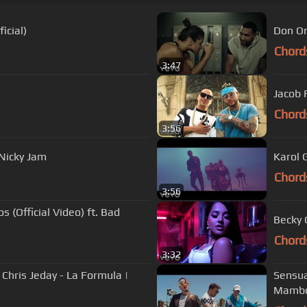
icial)
Don Om
Chord
3:47
Jacob 
Chord
3:56
. Nicky Jam
Karol 
Chord
3:56
 (Official Video) ft. Bad
Becky 
Chord
3:32
Chris Jeday - La Formula |
Sensua
Mambo