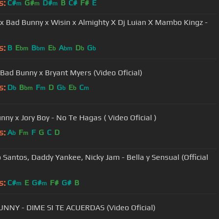
s:
C#
G#
D#
B
C#
F#
E
m
m
m
x Bad Bunny x Wisin x Almighty X Dj Luian X Mambo Kingz -
s:
B
E
B
E
A
D
G
bm
bm
b
bm
b
b
- Bad Bunny x Bryant Myers (Video Oficial)
s:
D
B
F
D
G
E
C
b
bm
m
b
b
m
Bad Bunny x Jory Boy - No Te Hagas ( Video Oficial )
s:
A
F
F
G
C
D
b
m
Santos, Daddy Yankee, Nicky Jam - Bella y Sensual (Official
s:
C#
E
G#
F#
G#
B
m
m
NNY - DIME SI TE ACUERDAS (Video Oficial)