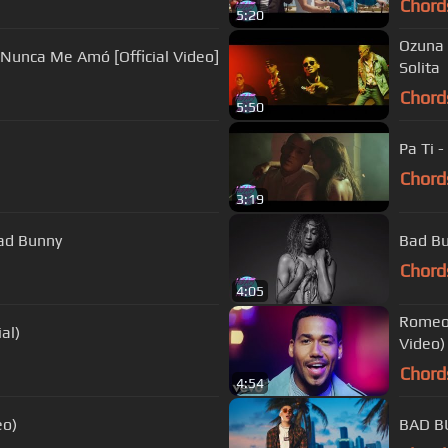
Chord
5:20
Ozuna 
 Nunca Me Amó [Official Video]
Solita
Chord
5:50
Pa Ti 
Chord
3:19
 Bad Bunny
Chord
4:05
Romeo 
al)
Video)
Chord
4:54
eo)
BAD BU