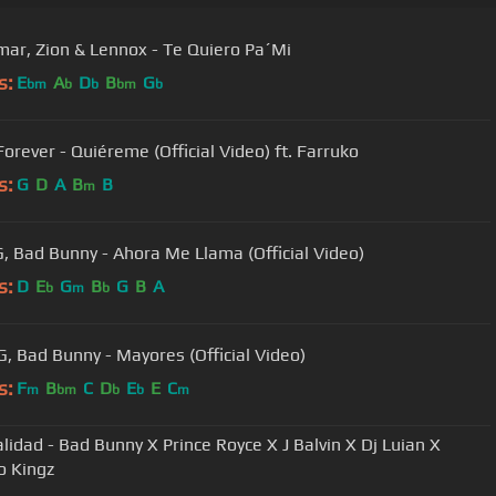
ar, Zion & Lennox - Te Quiero Pa´Mi
s:
E
A
D
B
G
bm
b
b
bm
b
Forever - Quiéreme (Official Video) ft. Farruko
s:
G
D
A
B
B
m
G, Bad Bunny - Ahora Me Llama (Official Video)
s:
D
E
G
B
G
B
A
b
m
b
G, Bad Bunny - Mayores (Official Video)
s:
F
B
C
D
E
E
C
m
bm
b
b
m
lidad - Bad Bunny X Prince Royce X J Balvin X Dj Luian X
 Kingz