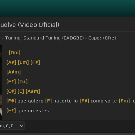
elve (Video Oficial)
Tuning:
Standard Tuning (EADGBE)
Capo:
+0
fret
[Dm]
[A#]
[Cm]
[F#]
[A#m]
[F#]
[D#]
[C#]
[C]
[A#m]
[F#]
que quiero
[F]
hacerte lo
[F#]
como yo te
[Fm]
l
[F#]
que no estés
tu
[C#]
viste pa mi,
[C]
yo
[C#]
se que
[A#m]
mil
[F#]
y
[F#]
por eso vuelve, que sientes mismo y ya yo no