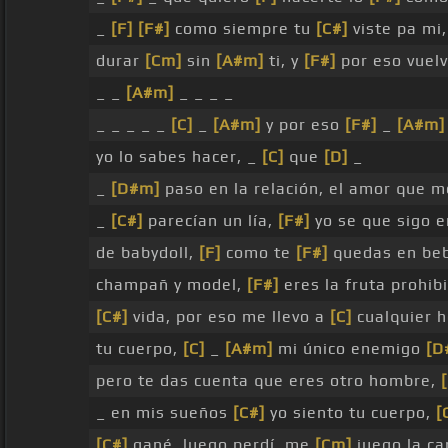
_
[F]
[F#]
como siempre tu
[C#]
viste pa mi
durar
[Cm]
sin
[A#m]
ti, y
[F#]
por eso vuelv
_ _
[A#m]
_ _ _ _
_ _ _ _ _
[C]
_
[A#m]
y por eso
[F#]
_
[A#m]
yo lo sabes hacer, _
[C]
que
[D]
_
_
[D#m]
paso en la relación, el amor que 
_
[C#]
parecían un lía,
[F#]
yo se que sigo 
de babydoll,
[F]
como te
[F#]
quedas en be
champañ y model,
[F#]
eres la fruta prohib
[C#]
vida, por eso me llevo a
[C]
cualquier h
tu cuerpo,
[C]
_
[A#m]
mi único enemigo
[D
pero te das cuenta que eres otro hombre,
_ en mis sueños
[C#]
yo siento tu cuerpo,
[
[C#]
gané, luego perdí, me
[Cm]
juego la ca