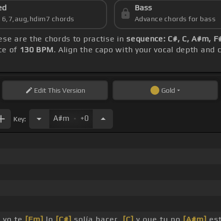
ed
Bass
s 6,7,aug,hdim7 chords
Advance chords for bass
hese are the chords to practise in
sequence: C#, C, A#m, F#
ce of
130 BPM
. Align the capo with your vocal depth and 
Edit
This Version
Gold
.
A#m
+0
Key:
 yo te
[Fm]
lo
[C#]
solía hacer,
[C]
y que tu no
[A#m]
est