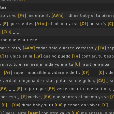
ntes
tro ya yo
[F#]
me enteré,
[A#m]
_ dime baby si tú piens
e,
[F]
que sientes
[A#m]
el mismo ya yo
[C#]
no seré,
[C]
_
[Cm]
_ _
ron que ella tiene
sarle rato,
[A#m]
todas solo quieren carteras y
[F#]
zap
[C]
la única en la
[C#]
que yo puedo
[F#]
confiar, tu beso
á rip, tú eras menja linda yo era tu
[C]
rapit, éramos
 _
[A#]
super imposible olvidarme de ti,
[C#]
_ _
[C]
y de
e verdad, ninguna de estas putas se me guina,
[C#]
_ s
[F#]
_ _
[F]
te juro que
[F#]
verte con otro me lastima,
 por eso _
[F]
vuelve,
[F#]
que sientes el mismo ya yo
[
_
[F]
_
[F#]
dime baby si tú
[C#]
piensas en volver,
[C]
_ 
[F]
seré, está
[A#m]
con otro ya yo
[F#]
me enteré, dime