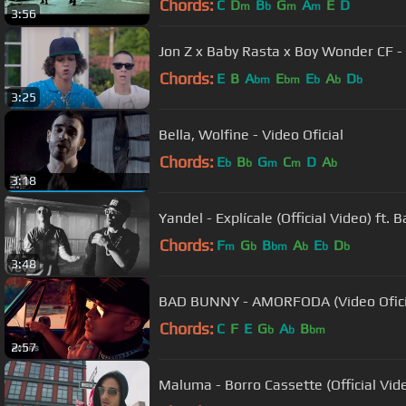
Chords:
C
D
B
G
A
E
D
m
b
m
m
3:56
Jon Z x Baby Rasta x Boy Wonder CF -
Chords:
E
B
A
E
E
A
D
bm
bm
b
b
b
3:25
Bella, Wolfine - Video Oficial
Chords:
E
B
G
C
D
A
b
b
m
m
b
3:18
Yandel - Explícale (Official Video) ft.
Chords:
F
G
B
A
E
D
m
b
bm
b
b
b
3:48
BAD BUNNY - AMORFODA (Video Ofici
Chords:
C
F
E
G
A
B
b
b
bm
2:57
Maluma - Borro Cassette (Official Vid