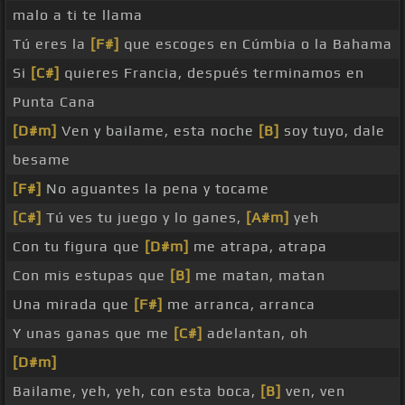
malo a ti te llama
Tú eres la
[F#]
que escoges en Cúmbia o la Bahama
Si
[C#]
quieres Francia, después terminamos en
Punta Cana
[D#m]
Ven y bailame, esta noche
[B]
soy tuyo, dale
besame
[F#]
No aguantes la pena y tocame
[C#]
Tú ves tu juego y lo ganes,
[A#m]
yeh
Con tu figura que
[D#m]
me atrapa, atrapa
Con mis estupas que
[B]
me matan, matan
Una mirada que
[F#]
me arranca, arranca
Y unas ganas que me
[C#]
adelantan, oh
[D#m]
Bailame, yeh, yeh, con esta boca,
[B]
ven, ven