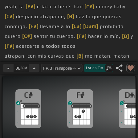
yeah, la
[F#]
criatura bebé, bad
[C#]
money baby
[C#]
despacio atrápame,
[B]
haz lo que quieras
conmigo,
[F#]
llévame a lo
[C#]
[D#m]
prohibido
quiero
[C#]
sentir tu cuerpo,
[F#]
hacer lo mío,
[B]
y
[F#]
acercarte a todos todos
atrapan, con mis curvas que
[B]
me matan, matan
y unas ganas que me
[C#]
delatan
Lyrics
On
96
BPM
atrapan, con mis curvas que
[B]
me matan, matan
y unas ganas que me
[C#]
delatan
C#
F#
D#
yeah con
[B]
esa boca, bébé
4
2
6
1
1
1
1
1
1
1
1
1
1
1
2
2
3
4
3
4
3
4