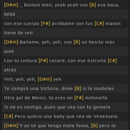
[D#m]
_ Bailam bien, yeah yeah con
[B]
esa boca,
bébé
con ese cuerpo
[F#]
arróbame con tus
[C#]
manos
tiene de reír
[D#m]
Bailame, yeh, yeh, con
[B]
un besito más
amé
Con tu cintura
[F#]
cosaré, con ese estruita
[C#]
atrás
Yeh, yeh, yeh,
[D#m]
yeh
Te compro una Victoria, dime
[B]
si lo modelas
Otro gol de Messi, tú eres mi
[F#]
Antonella
Si no es contigo, pues que sea con tu gemela
[C#]
Pero quiero una baby que sea de Venezuela
[D#m]
Y yo sé que tengo mala fama,
[B]
pero lo