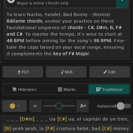
Major & minor chords only
To learn Nacho, Yandel, Bad Bunny - (Remix)
Báilame chords
, anchor your practice on these
foundational sequence of
chords - C#, D#m, B, F#
and C#
. To master the tempo, it's wise to start at
48 BPM
before aiming for the song's
96 BPM
. Fine-
tune the capo based on your vocal range, ensuring
it complements the
key of F# Major
.
PDF
Midi
Edit
Hide lyrics
Blocks
Traditional
Autoscroll
_ _ _
[D#m]
_ _ _ Ua
[C#]
ua, el capitán de un tren,
[B]
yeah yeah, la
[F#]
criatura bebé, bad
[C#]
money