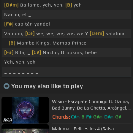
[D#m]
Bailame, yeh, yeh,
[B]
yeh
Nacho, el _
[F#]
capitán yandel
Vamoni,
[C#]
we, we, we, we, we Y
[D#m]
salaluiá
_
[B]
Mambo Kings, Mambo Prince
[F#]
Bibi, _
[C#]
Nacho, Dropkins, bebe
Yeh, yeh, yeh _ _ _ _ _ _
_ _ _ _ _ _ _ _
You may also like to play
Wisin - Escápate Conmigo ft. Ozuna,
Bad Bunny, De La Ghetto, Arcángel,
Noriel, Almighty
Chords:
C#
B
F#
G#
D#
G#
m
m
m
6:28
Maluma - Felices los 4 (Salsa