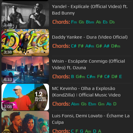
Yandel - Explícale (Official Video) ft.
Bad Bunny
Chords:
F
G
B
A
E
D
m
b
bm
b
b
b
3:48
Daddy Yankee - Dura (Video Oficial)
Chords:
C#
F#
A#
G#
A#
D#
m
m
3:38
Wisin - Escápate Conmigo (Official
Video) ft. Ozuna
Chords:
B
G#
C#
F#
C#
D#
E
m
m
4:33
MC Kevinho - Olha a Explosão
(KondZilla) | Official Music Video
Chords:
A
G
E
G
A
D
bm
b
bm
m
b
3:08
Luis Fonsi, Demi Lovato - Échame La
Culpa
Chords:
C
F
G
A
D
A
m