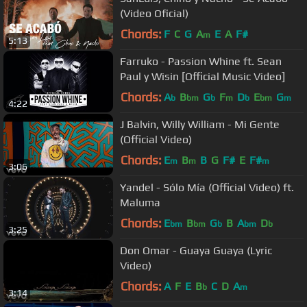
(Video Oficial)
Chords:
F
C
G
A
E
A
F#
m
5:13
Farruko - Passion Whine ft. Sean
Paul y Wisin [Official Music Video]
Chords:
A
B
G
F
D
E
G
b
bm
b
m
b
bm
m
4:22
J Balvin, Willy William - Mi Gente
(Official Video)
Chords:
E
B
B
G
F#
E
F#
m
m
m
3:06
Yandel - Sólo Mía (Official Video) ft.
Maluma
Chords:
E
B
G
B
A
D
bm
bm
b
bm
b
3:25
Don Omar - Guaya Guaya (Lyric
Video)
Chords:
A
F
E
B
C
D
A
b
m
3:14