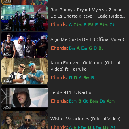
3:31
Bad Bunny x Bryant Myers x Zion x
De La Ghetto x Revol - Caile (Video
Oficial)
Chords:
A
C#
B
F#
E
F#
C#
m
m
5:07
Algo Me Gusta De Ti (Official Video)
Chords:
B
A
E
G
D
B
m
m
b
4:56
Jacob Forever - Quiéreme (Official
Video) ft. Farruko
Chords:
G
D
A
B
B
m
3:56
Feid - 911 ft. Nacho
Chords:
E
B
G
B
D
A
bm
b
bm
b
bm
3:55
Wisin - Vacaciones (Official Video)
Chords:
A
E
F#
D
C#
D#
A#
m
m