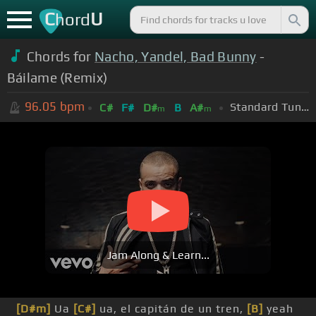
C
U
hord
Chords for
Nacho, Yandel, Bad Bunny
-
Báilame (Remix)
96.05
bpm
Standard Tuning (EADGBE)
C#
F#
D#
B
A#
m
m
Jam Along & Learn...
[D#m]
Ua
[C#]
ua, el capitán de un tren,
[B]
yeah