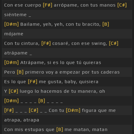
Con ese cuerpo
[F#]
arrópame, con tus manos
[C#]
siénteme _
[D#m]
Bailame, yeh, yeh, con tu bracito,
[B]
mójame
Con tu cintura,
[F#]
cosaré, con ese swing,
[C#]
atrápame _
[D#m]
Atrápame, si es lo que tú quieras
Pero
[B]
primero voy a empezar por tus caderas
Es lo que
[F#]
me gusta, baby, quisiera
Y
[C#]
luego lo hacemos de tu manera, oh
[D#m]
_ _ _ _
[B]
_ _ _ _
[F#]
_ _ _
[C#]
_ _ Con tu
[D#m]
figura que me
atrapa, atrapa
Con mis estupas que
[B]
me matan, matan