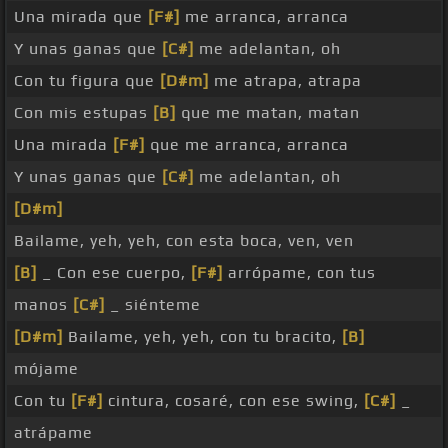
Una mirada que
[F#]
me arranca, arranca
Y unas ganas que
[C#]
me adelantan, oh
Con tu figura que
[D#m]
me atrapa, atrapa
Con mis estupas
[B]
que me matan, matan
Una mirada
[F#]
que me arranca, arranca
Y unas ganas que
[C#]
me adelantan, oh
[D#m]
Bailame, yeh, yeh, con esta boca, ven, ven
[B]
_ Con ese cuerpo,
[F#]
arrópame, con tus
manos
[C#]
_ siénteme
[D#m]
Bailame, yeh, yeh, con tu bracito,
[B]
mójame
Con tu
[F#]
cintura, cosaré, con ese swing,
[C#]
_
atrápame