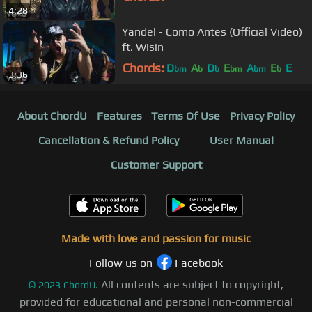
4:28
Yandel - Como Antes (Official Video)
ft. Wisin
Chords:
D
A
D
E
A
E
E
bm
b
b
bm
bm
b
3:36
About ChordU
Features
Terms Of Use
Privacy Policy
Cancellation & Refund Policy
User Manual
Customer Support
Made with love and passion for music
Follow us on
Facebook
All contents are subject to copyright,
©
2023
ChordU.
provided for educational and personal non-commercial