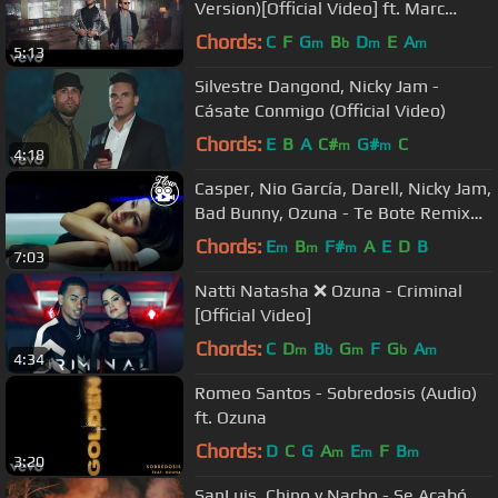
Version)[Official Video] ft. Marc
Anthony
Chords:
C
F
G
B
D
E
A
m
b
m
m
5:13
Silvestre Dangond, Nicky Jam -
Cásate Conmigo (Official Video)
Chords:
E
B
A
C#
G#
C
m
m
4:18
Casper, Nio García, Darell, Nicky Jam,
Bad Bunny, Ozuna - Te Bote Remix
(Video Oficial)
Chords:
E
B
F#
A
E
D
B
m
m
m
7:03
Natti Natasha ❌ Ozuna - Criminal
[Official Video]
Chords:
C
D
B
G
F
G
A
m
b
m
b
m
4:34
Romeo Santos - Sobredosis (Audio)
ft. Ozuna
Chords:
D
C
G
A
E
F
B
m
m
m
3:20
SanLuis, Chino y Nacho - Se Acabó