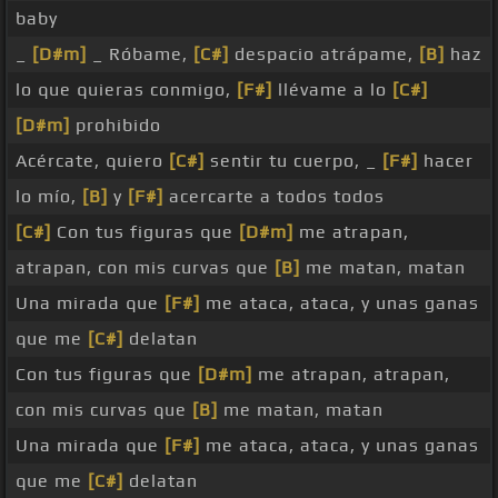
baby
_
[D#m]
_ Róbame,
[C#]
despacio atrápame,
[B]
haz
lo que quieras conmigo,
[F#]
llévame a lo
[C#]
[D#m]
prohibido
Acércate, quiero
[C#]
sentir tu cuerpo, _
[F#]
hacer
lo mío,
[B]
y
[F#]
acercarte a todos todos
[C#]
Con tus figuras que
[D#m]
me atrapan,
atrapan, con mis curvas que
[B]
me matan, matan
Una mirada que
[F#]
me ataca, ataca, y unas ganas
que me
[C#]
delatan
Con tus figuras que
[D#m]
me atrapan, atrapan,
con mis curvas que
[B]
me matan, matan
Una mirada que
[F#]
me ataca, ataca, y unas ganas
que me
[C#]
delatan