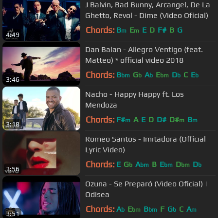
J Balvin, Bad Bunny, Arcangel, De La
Ghetto, Revol - Dime (Video Oficial)
Chords:
B
E
E
D
F#
B
G
m
m
4:49
Dan Balan - Allegro Ventigo (feat.
Matteo) * official video 2018
Chords:
B
G
A
E
D
C
E
bm
b
b
bm
b
b
3:46
Nacho - Happy Happy ft. Los
Mendoza
Chords:
F#
A
E
D
D#
D#
B
m
m
m
3:18
Romeo Santos - Imitadora (Official
Lyric Video)
Chords:
E
G
A
B
E
D
D
b
bm
bm
bm
b
3:56
Ozuna - Se Preparó (Video Oficial) |
Odisea
Chords:
A
E
B
F
G
C
A
b
bm
bm
b
m
3:51