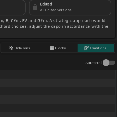
Edited
All Edited versions
#m, B, C#m, F# and G#m. A strategic approach would
 chord choices, adjust the capo in accordance with the
Hide lyrics
Blocks
Traditional
Autoscroll