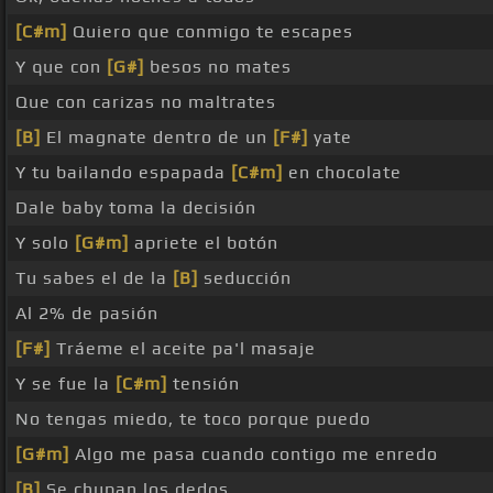
[C#m]
Quiero que conmigo te escapes
Y que con
[G#]
besos no mates
Que con carizas no maltrates
[B]
El magnate dentro de un
[F#]
yate
Y tu bailando espapada
[C#m]
en chocolate
Dale baby toma la decisión
Y solo
[G#m]
apriete el botón
Tu sabes el de la
[B]
seducción
Al 2% de pasión
[F#]
Tráeme el aceite pa'l masaje
Y se fue la
[C#m]
tensión
No tengas miedo, te toco porque puedo
[G#m]
Algo me pasa cuando contigo me enredo
[B]
Se chupan los dedos