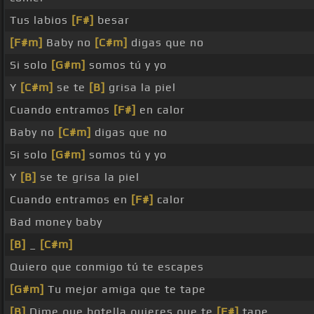
Tus labios
[F#]
besar
[F#m]
Baby no
[C#m]
digas que no
Si solo
[G#m]
somos tú y yo
Y
[C#m]
se te
[B]
grisa la piel
Cuando entramos
[F#]
en calor
Baby no
[C#m]
digas que no
Si solo
[G#m]
somos tú y yo
Y
[B]
se te grisa la piel
Cuando entramos en
[F#]
calor
Bad money baby
[B]
_
[C#m]
Quiero que conmigo tú te escapes
[G#m]
Tu mejor amiga que te tape
[B]
Dime que botella quieres que te
[F#]
tape