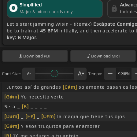
Simplified
Advanc
Major & minor chords only
Include
Let's start jamming Wisin - (Remix)
Escápate Conmigo
be to train at
45 BPM
initially, and then accelerate to
key: B Major
.
Download
PDF
Download
Midi
Font Size:
Tempo:
92
BPM
Juntos así de grandes
[C#m]
solamente pasan calles
[G#m]
Yo necesito verte
Será _
[B]
_ _ _ _
[D#m]
_
[F#]
_
[C#m]
la magia que tiene tus ojos
[G#m]
Y esos truquitos para enamorar
[B]
Tú me seduces a tu antojo