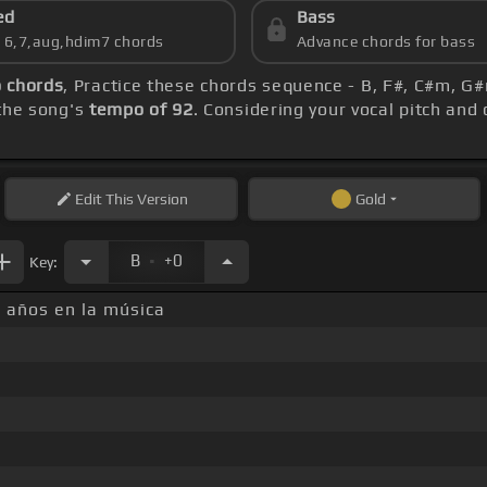
ed
Bass
s 6,7,aug,hdim7 chords
Advance chords for bass
 chords
, Practice these chords sequence - B, F#, C#m, G
 the song's
tempo of 92
. Considering your vocal pitch and
Edit
This Version
Gold
.
B
+0
Key:
 años en la música