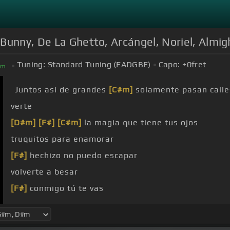
Bunny, De La Ghetto, Arcángel, Noriel, Almig
Tuning:
Standard Tuning (EADGBE)
Capo:
+0
fret
#
m
Juntos así de grandes
[C#m]
solamente pasan calle
verte
[D#m]
[F#]
[C#m]
la magia que tiene tus ojos
truquitos para enamorar
[F#]
hechizo no puedo escapar
volverte a besar
[F#]
conmigo tú te vas
Conmigo esta noche
[G#m]
baby