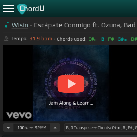
C
U
hord
Wisin
- Escápate Conmigo ft. Ozuna, Bad 
91.9
bpm
Tempo:
Chords used:
C#
B
F#
G#
D
m
m
Jam Along & Learn...
100
➙
92
BPM
%