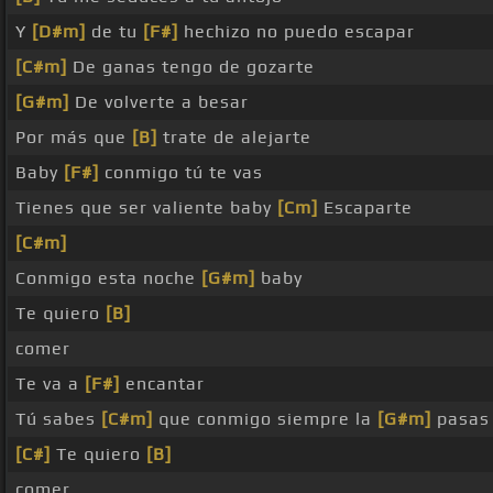
Y
[D#m]
de tu
[F#]
hechizo no puedo escapar
[C#m]
De ganas tengo de gozarte
[G#m]
De volverte a besar
Por más que
[B]
trate de alejarte
Baby
[F#]
conmigo tú te vas
Tienes que ser valiente baby
[Cm]
Escaparte
[C#m]
Conmigo esta noche
[G#m]
baby
Te quiero
[B]
comer
Te va a
[F#]
encantar
Tú sabes
[C#m]
que conmigo siempre la
[G#m]
pasas 
[C#]
Te quiero
[B]
comer