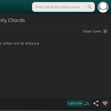
hty Chords
Show
Tuner
s años en la música
Lyrics
On