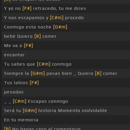
Y yo no
[F#]
retracedo, tu me dices
Y nos escapamos y
[C#m]
procedo
Conmigo esta noche
[G#m]
bebé Quiero
[B]
comer
Me va a
[F#]
encantar
Tu sabes que
[C#m]
conmigo
Siempre la
[G#m]
pasas bien _ Quiero
[B]
comer
Tus labios
[F#]
pesadas
_ _
[C#m]
Escapas conmigo
Será tu
[G#m]
historia Momento inolvidable
En tu memoria
[B]
No hagas caso al comentario