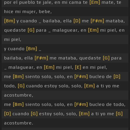
por el pueblo te jale, en mi cama te
[Em]
mate, te
hice mi mujer, bebe,
[Bm]
y cuando _ bailaba, ella
[D]
me
[F#m]
mataba,
quedaste
[G]
para _ malaguear, en
[Em]
mi piel, en
mi piel,
y cuando
[Bm]
_
bailaba, ella
[F#m]
me mataba, quedaste
[G]
para
_ malaguear, en
[Em]
mi piel,
[E]
en mi piel,
me
[Bm]
siento solo, solo, en
[F#m]
bucleo de
[D]
todo,
[G]
cuando estoy solo, solo,
[Em]
a ti yo me
acostumbre,
me
[Bm]
siento solo, solo, en
[F#m]
bucleo de todo,
[D]
cuando
[G]
estoy solo, solo,
[Em]
a ti yo me
[G]
acostumbre.