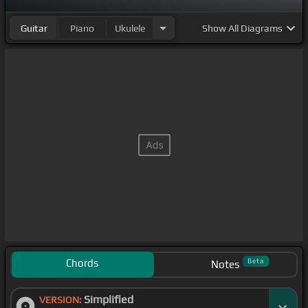
Guitar
Piano
Ukulele
Show
All Diagrams
Chords
Beta
Notes
Simplified
VERSION: