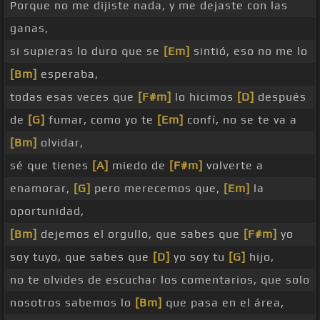
Porque no me dijiste nada, y me dejaste con las
ganas,
si supieras lo duro que se
[Em]
sintió, eso no me lo
[Bm]
esperaba,
todas esas veces que
[F#m]
lo hicimos
[D]
después
de
[G]
fumar, como yo te
[Em]
confí, no se te va a
[Bm]
olvidar,
sé que tienes
[A]
miedo de
[F#m]
volverte a
enamorar,
[G]
pero merecemos que,
[Em]
la
oportunidad,
[Bm]
dejemos el orgullo, que sabes que
[F#m]
yo
soy tuyo, que sabes que
[D]
yo soy tu
[G]
hijo,
no te olvides de escuchar los comentarios, que solo
nosotros sabemos lo
[Bm]
que pasa en el área,