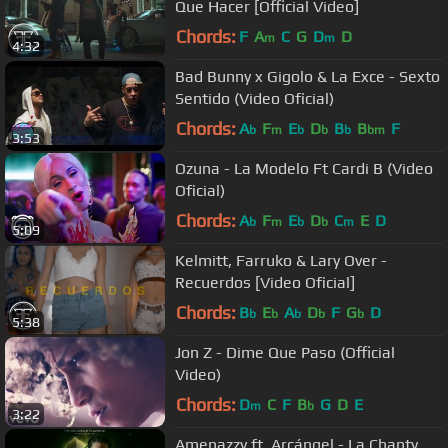
Que Hacer [Official Video]
Chords:
F
A
C
G
D
D
m
m
4:32
Bad Bunny x Gigolo & La Exce - Sexto
Sentido (Video Oficial)
Chords:
A
F
E
D
B
B
F
b
m
b
b
b
bm
3:53
Ozuna - La Modelo Ft Cardi B (Video
Oficial)
Chords:
A
F
E
D
C
E
D
b
m
b
b
m
5:09
Kelmitt, Farruko & Lary Over -
Recuerdos [Video Oficial]
Chords:
B
E
A
D
F
G
D
b
b
b
b
b
5:38
Jon Z - Dime Que Paso (Official
Video)
Chords:
D
C
F
B
G
D
E
m
b
3:22
Amenazzy ft. Arcángel - La Chanty