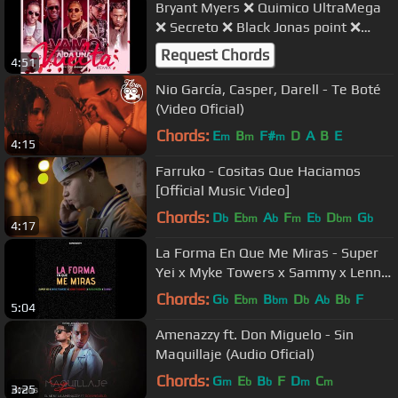
Bryant Myers ❌ Quimico UltraMega
❌ Secreto ❌ Black Jonas point ❌
Mark B- vamo a da una vuelta remix
Request Chords
4:51
Nio García, Casper, Darell - Te Boté
(Video Oficial)
Chords:
E
B
F#
D
A
B
E
m
m
m
4:15
Farruko - Cositas Que Haciamos
[Official Music Video]
Chords:
D
E
A
F
E
D
G
b
bm
b
m
b
bm
b
4:17
La Forma En Que Me Miras - Super
Yei x Myke Towers x Sammy x Lenny
Tavarez x Rafa Pabon x Jone Quest
Chords:
G
E
B
D
A
B
F
b
bm
bm
b
b
b
5:04
Amenazzy ft. Don Miguelo - Sin
Maquillaje (Audio Oficial)
Chords:
G
E
B
F
D
C
m
b
b
m
m
3:25