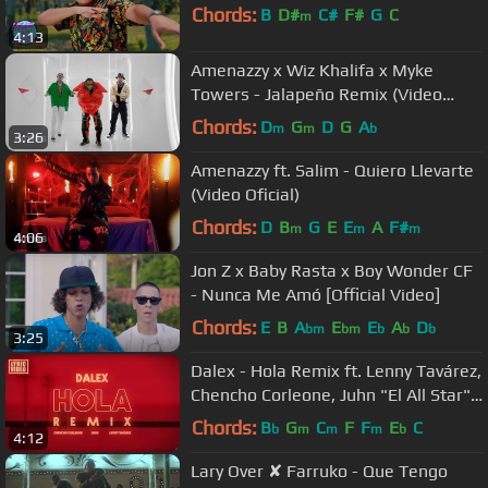
Chords:
B
D#
C#
F#
G
C
m
4:13
Amenazzy x Wiz Khalifa x Myke
Towers - Jalapeño Remix (Video
Oficial)
Chords:
D
G
D
G
A
m
m
b
3:26
Amenazzy ft. Salim - Quiero Llevarte
(Video Oficial)
Chords:
D
B
G
E
E
A
F#
m
m
m
4:06
Jon Z x Baby Rasta x Boy Wonder CF
- Nunca Me Amó [Official Video]
Chords:
E
B
A
E
E
A
D
bm
bm
b
b
b
3:25
Dalex - Hola Remix ft. Lenny Tavárez,
Chencho Corleone, Juhn "El All Star"
(Video Lírico Oficial)
Chords:
B
G
C
F
F
E
C
b
m
m
m
b
4:12
Lary Over ✘ Farruko - Que Tengo