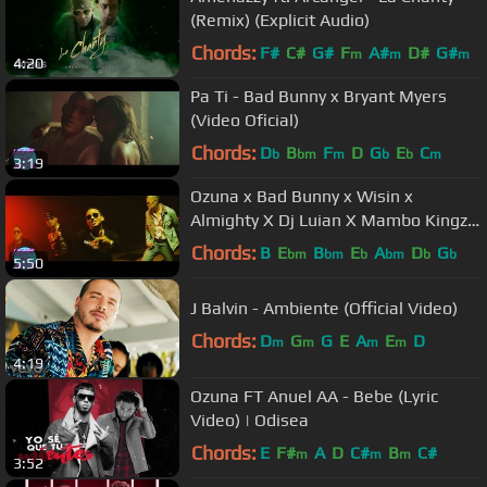
(Remix) (Explicit Audio)
Chords:
F#
C#
G#
F
A#
D#
G#
m
m
m
4:20
Pa Ti - Bad Bunny x Bryant Myers
(Video Oficial)
Chords:
D
B
F
D
G
E
C
b
bm
m
b
b
m
3:19
Ozuna x Bad Bunny x Wisin x
Almighty X Dj Luian X Mambo Kingz -
Solita
Chords:
B
E
B
E
A
D
G
bm
bm
b
bm
b
b
5:50
J Balvin - Ambiente (Official Video)
Chords:
D
G
G
E
A
E
D
m
m
m
m
4:19
Ozuna FT Anuel AA - Bebe (Lyric
Video) | Odisea
Chords:
E
F#
A
D
C#
B
C#
m
m
m
3:52