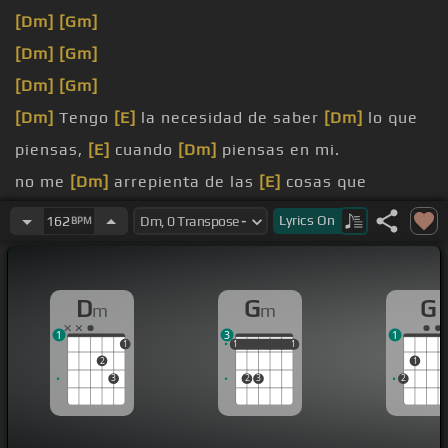
[Dm]
[Gm]
[Dm]
[Gm]
[Dm]
[Gm]
[Dm]
Tengo
[E]
la necesidad de saber
[Dm]
lo que
piensas,
[E]
cuando
[Dm]
piensas en mi.
no me
[Dm]
arrepienta de las
[E]
cosas que
en mi.
Lyrics
On
162
BPM
[Dm]
suelo, una
[G]
mirada que no le
[Dm]
rodea.
D
G
G
m
m
1
3
1
1
1
1
1
1
1
1
2
1
3
2
3
2