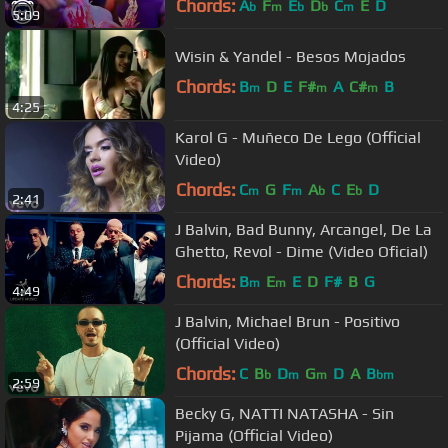
Chords:
A
F
E
D
C
E
D
b
m
b
b
m
5:09
Wisin & Yandel - Besos Mojados
Chords:
B
D
E
F#
A
C#
B
m
m
m
4:25
Karol G - Muñeco De Lego (Official
Video)
Chords:
C
G
F
A
C
E
D
m
m
b
b
2:41
J Balvin, Bad Bunny, Arcangel, De La
Ghetto, Revol - Dime (Video Oficial)
Chords:
B
E
E
D
F#
B
G
m
m
4:49
J Balvin, Michael Brun - Positivo
(Official Video)
Chords:
C
B
D
G
D
A
B
b
m
m
bm
2:59
Becky G, NATTI NATASHA - Sin
Pijama (Official Video)