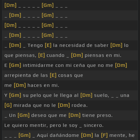
[Dm]
_ _ _ _ _
[Gm]
_ _ _
_
[Dm]
_ _ _ _
[Gm]
_ _ _
[Dm]
_ _ _ _ _
[Gm]
_ _ _
_
[Dm]
_ _ _ _
[Gm]
_ _ _
_
[Dm]
_ Tengo
[E]
la necesidad de saber
[Dm]
lo
que piensas,
[E]
cuando _
[Dm]
piensas en mi.
E
[Gm]
intimidarme con mi ceña que no me
[Dm]
arrepienta de las
[E]
cosas que
me
[Dm]
haces en mi.
Y
[Gm]
su pelo que le llega al
[Dm]
suelo, _ _ una
[G]
mirada que no le
[Dm]
rodea.
_ Un
[Gm]
deseo que me
[Dm]
tiene preso.
Le quiero mentir, pero le soy _ sincero.
_ _ _
[Gm]
_ Aquí dañándome
[Dm]
la
[F]
mente, he