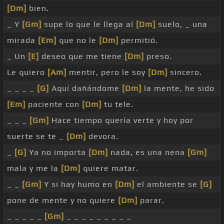
[Dm]
bien.
_ Y
[Gm]
supe lo que le llega al
[Dm]
suelo, _ una
mirada
[Em]
que no le
[Dm]
permitió.
_ Un
[E]
deseo que me tiene
[Dm]
preso.
Le quiero
[Am]
mentir, pero le soy
[Dm]
sincero.
_ _ _ _
[G]
Aquí dañándome
[Dm]
la mente, he sido
[Em]
paciente con
[Dm]
tu tele.
_ _ _
[Gm]
Hace tiempo quería verte y hoy por
suerte se te _
[Dm]
devora.
_
[G]
Ya no importa
[Dm]
nada, es una nena
[Gm]
mala y me la
[Dm]
quiere matar.
_ _
[Gm]
Y si hay humo en
[Dm]
el ambiente se
[G]
pone de mente y no quiere
[Dm]
parar.
_ _ _ _ _
[Gm]
_ _ _ _ _ _ _ _ _