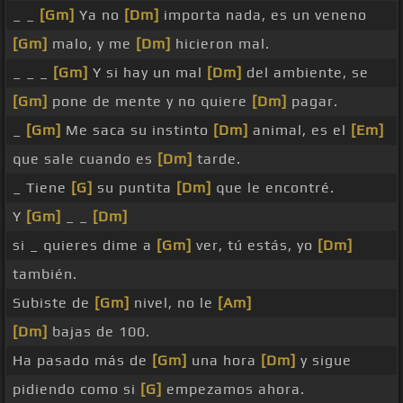
_ _
[Gm]
Ya no
[Dm]
importa nada, es un veneno
[Gm]
malo, y me
[Dm]
hicieron mal.
_ _ _
[Gm]
Y si hay un mal
[Dm]
del ambiente, se
[Gm]
pone de mente y no quiere
[Dm]
pagar.
_
[Gm]
Me saca su instinto
[Dm]
animal, es el
[Em]
que sale cuando es
[Dm]
tarde.
_ Tiene
[G]
su puntita
[Dm]
que le encontré.
Y
[Gm]
_ _
[Dm]
si _ quieres dime a
[Gm]
ver, tú estás, yo
[Dm]
también.
Subiste de
[Gm]
nivel, no le
[Am]
[Dm]
bajas de 100.
Ha pasado más de
[Gm]
una hora
[Dm]
y sigue
pidiendo como si
[G]
empezamos ahora.