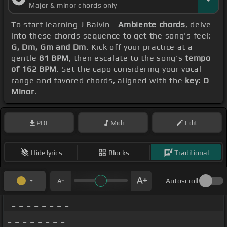
Major & minor chords only
To start learning J Balvin -
Ambiente chords
, delve
into these chords sequence to get the song's feel:
G, Dm, Gm and Dm
. Kick off your practice at a
gentle
81 BPM
, then escalate to the song's
tempo
of 162 BPM
. Set the capo considering your vocal
range and favored chords, aligned with the
key: D
Minor
.
PDF
Midi
Edit
Hide lyrics
Blocks
Traditional
Autoscroll
_ _ _ _ _ _ _ _
_ _ _ _ _ _ _ _