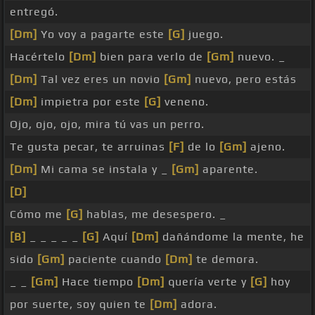
entregó.
[Dm]
Yo voy a pagarte este
[G]
juego.
Hacértelo
[Dm]
bien para verlo de
[Gm]
nuevo. _
[Dm]
Tal vez eres un novio
[Gm]
nuevo, pero estás
[Dm]
impietra por este
[G]
veneno.
Ojo, ojo, ojo, mira tú vas un perro.
Te gusta pecar, te arruinas
[F]
de lo
[Gm]
ajeno.
[Dm]
Mi cama se instala y _
[Gm]
aparente.
[D]
Cómo me
[G]
hablas, me desespero. _
[B]
_ _ _ _ _
[G]
Aquí
[Dm]
dañándome la mente, he
sido
[Gm]
paciente cuando
[Dm]
te demora.
_ _
[Gm]
Hace tiempo
[Dm]
quería verte y
[G]
hoy
por suerte, soy quien te
[Dm]
adora.