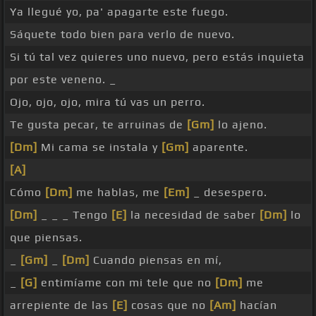
Ya llegué yo, pa' apagarte este fuego.
Sáquete todo bien para verlo de nuevo.
Si tú tal vez quieres uno nuevo, pero estás inquieta
por este veneno. _
Ojo, ojo, ojo, mira tú vas un perro.
Te gusta pecar, te arruinas de
[Gm]
lo ajeno.
[Dm]
Mi cama se instala y
[Gm]
aparente.
[A]
Cómo
[Dm]
me hablas, me
[Em]
_ desespero.
[Dm]
_ _ _ Tengo
[E]
la necesidad de saber
[Dm]
lo
que piensas.
_
[Gm]
_
[Dm]
Cuando piensas en mí,
_
[G]
entimíame con mi tele que no
[Dm]
me
arrepiente de las
[E]
cosas que no
[Am]
hacían