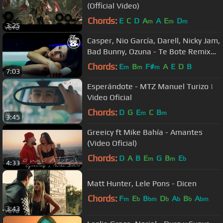
(Official Video)
Chords:
E
C
D
A
A
E
D
m
m
m
3:25
Casper, Nio García, Darell, Nicky Jam,
Bad Bunny, Ozuna - Te Bote Remix
(Video Oficial)
Chords:
E
B
F#
A
E
D
B
m
m
m
7:03
Esperándote - MTZ Manuel Turizo |
Video Oficial
Chords:
D
G
E
C
B
m
m
3:45
Greeicy ft Mike Bahía - Amantes
(Video Oficial)
Chords:
D
A
B
E
G
B
E
m
m
b
4:33
Matt Hunter, Lele Pons - Dicen
Chords:
F
E
B
D
A
B
A
m
b
bm
b
b
b
bm
3:43