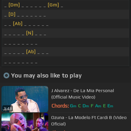
_
[Dm]
_ _ _ _ _ _
[Gm]
_
_
[D]
_ _ _ _ _ _ _
_ _
[Ab]
_ _ _ _ _ _
_ _ _ _ _
[N]
_ _ _
_ _ _ _ _ _ _ _
_ _ _ _ _
[Ab]
_ _ _
_ _ _ _ _ _ _ _
You may also like to play
J Alvarez - De La Mia Personal
(Official Music Video)
Chords:
G
C
D
F
A
E
E
m
m
m
m
3:43
Ozuna - La Modelo Ft Cardi B (Video
Oficial)