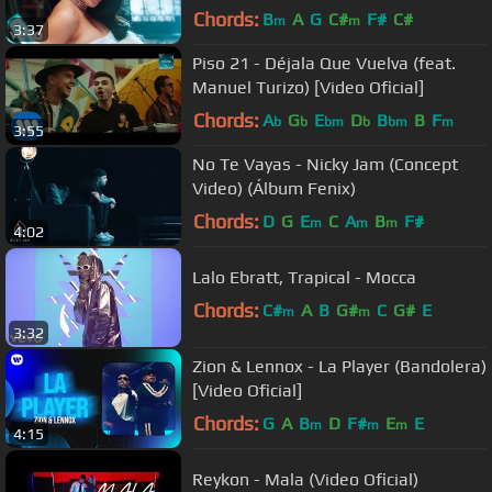
Chords:
B
A
G
C#
F#
C#
m
m
3:37
Piso 21 - Déjala Que Vuelva (feat.
Manuel Turizo) [Video Oficial]
Chords:
A
G
E
D
B
B
F
b
b
bm
b
bm
m
3:55
No Te Vayas - Nicky Jam (Concept
Video) (Álbum Fenix)
Chords:
D
G
E
C
A
B
F#
m
m
m
4:02
Lalo Ebratt, Trapical - Mocca
Chords:
C#
A
B
G#
C
G#
E
m
m
3:32
Zion & Lennox - La Player (Bandolera)
[Video Oficial]
Chords:
G
A
B
D
F#
E
E
m
m
m
4:15
Reykon - Mala (Video Oficial)