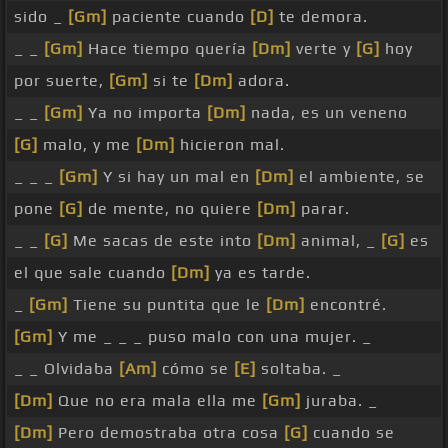
sido _
[Gm]
paciente cuando
[D]
te demora.
_ _
[Gm]
Hace tiempo quería
[Dm]
verte y
[G]
hoy
por suerte,
[Gm]
si te
[Dm]
adora.
_ _
[Gm]
Ya no importa
[Dm]
nada, es un veneno
[G]
malo, y me
[Dm]
hicieron mal.
_ _ _
[Gm]
Y si hay un mal en
[Dm]
el ambiente, se
pone
[G]
de mente, no quiere
[Dm]
parar.
_ _
[G]
Me sacas de este into
[Dm]
animal, _
[G]
es
el que sale cuando
[Dm]
ya es tarde.
_
[Gm]
Tiene su puntita que le
[Dm]
encontré.
[Gm]
Y me _ _ _ puso malo con una mujer. _
_ _ Olvidaba
[Am]
cómo se
[E]
soltaba. _
[Dm]
Que no era mala ella me
[Gm]
juraba. _
[Dm]
Pero demostraba otra cosa
[G]
cuando se