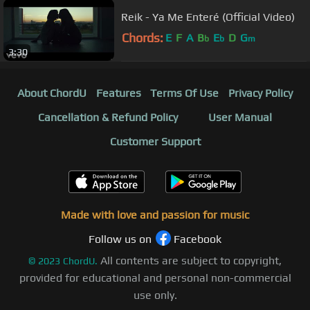
Reik - Ya Me Enteré (Official Video)
Chords:
E
F
A
B
E
D
G
b
b
m
3:30
About ChordU
Features
Terms Of Use
Privacy Policy
Cancellation & Refund Policy
User Manual
Customer Support
Made with love and passion for music
Follow us on
Facebook
All contents are subject to copyright,
©
2023
ChordU.
provided for educational and personal non-commercial
use only.