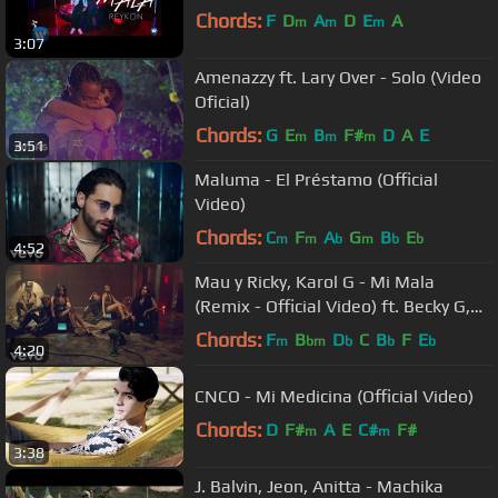
Chords:
F
D
A
D
E
A
m
m
m
3:07
Amenazzy ft. Lary Over - Solo (Video
Oficial)
Chords:
G
E
B
F#
D
A
E
m
m
m
3:51
Maluma - El Préstamo (Official
Video)
Chords:
C
F
A
G
B
E
m
m
b
m
b
b
4:52
Mau y Ricky, Karol G - Mi Mala
(Remix - Official Video) ft. Becky G,
Leslie Grace, Lali
Chords:
F
B
D
C
B
F
E
m
bm
b
b
b
4:20
CNCO - Mi Medicina (Official Video)
Chords:
D
F#
A
E
C#
F#
m
m
3:38
J. Balvin, Jeon, Anitta - Machika