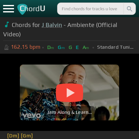
C
U
hord
Chords for
J Balvin
- Ambiente (Official
Video)
162.15
bpm
Standard Tuning (EADGBE)
D
G
G
E
A
m
m
m
Jam Along & Learn...
[Dm]
[Gm]