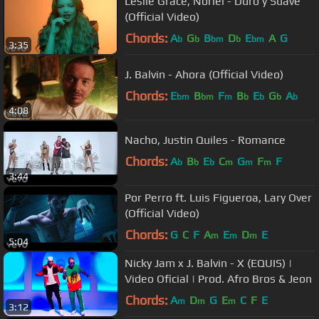
Leslie Grace, Noriel - Duro y Suave
(Official Video)
Chords:
A
G
B
D
E
A
G
b
b
bm
b
bm
3:35
J. Balvin - Ahora (Official Video)
Chords:
E
B
F
B
E
G
A
bm
bm
m
b
b
b
b
4:08
Nacho, Justin Quiles - Romance
Chords:
A
B
E
C
G
F
F
b
b
b
m
m
m
3:44
Por Perro ft. Luis Figueroa, Lary Over
(Official Video)
Chords:
G
C
F
A
E
D
E
m
m
m
5:04
Nicky Jam x J. Balvin - X (EQUIS) |
Video Oficial | Prod. Afro Bros & Jeon
Chords:
A
D
G
E
C
F
E
m
m
m
3:12