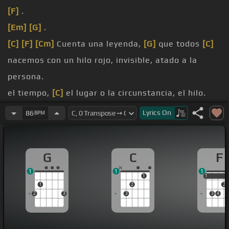
[F]
.
[Em]
[G]
.
[C]
[F]
[Cm]
Cuenta una leyenda,
[G]
que todos
[C]
nacemos con un hilo rojo, invisible, atado a la
persona.
el tiempo,
[C]
el lugar o la circunstancia, el hilo.
estirar, contraer o enredar, pero jamás romperse.
Lyrics
On
86
BPM
[G]
[F]
.
[C]
[G]
.
G
C
F
1
1
1
1
1
1
1
2
2
2
3
3
3
4