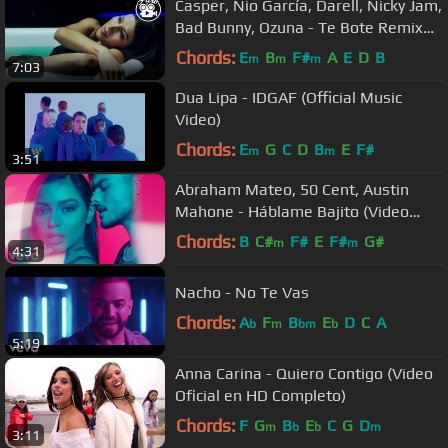
Casper, Nio García, Darell, Nicky Jam,
Bad Bunny, Ozuna - Te Bote Remix
(Video Oficial)
Chords:
E
B
F#
A
E
D
B
m
m
m
7:03
Dua Lipa - IDGAF (Official Music
Video)
Chords:
E
G
C
D
B
E
F#
m
m
3:51
Abraham Mateo, 50 Cent, Austin
Mahone - Háblame Bajito (Video
Oficial)
Chords:
B
C#
F#
E
F#
G#
m
m
4:31
Nacho - No Te Vas
Chords:
A
F
B
E
D
C
A
b
m
bm
b
5:19
Anna Carina - Quiero Contigo (Video
Oficial en HD Completo)
Chords:
F
G
B
E
C
G
D
m
b
b
m
3:11