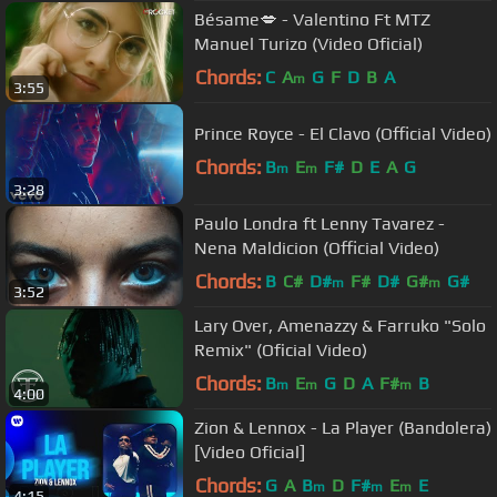
Bésame💋 - Valentino Ft MTZ
Manuel Turizo (Video Oficial)
Chords:
C
A
G
F
D
B
A
m
3:55
Prince Royce - El Clavo (Official Video)
Chords:
B
E
F#
D
E
A
G
m
m
3:28
Paulo Londra ft Lenny Tavarez -
Nena Maldicion (Official Video)
Chords:
B
C#
D#
F#
D#
G#
G#
m
m
3:52
Lary Over, Amenazzy & Farruko "Solo
Remix" (Oficial Video)
Chords:
B
E
G
D
A
F#
B
m
m
m
4:00
Zion & Lennox - La Player (Bandolera)
[Video Oficial]
Chords:
G
A
B
D
F#
E
E
m
m
m
4:15