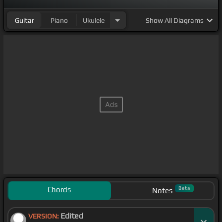
Guitar
Piano
Ukulele
Show
All Diagrams
Chords
Beta
Notes
Edited
VERSION: