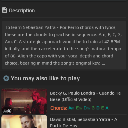
Description
To learn Sebastián Yatra - Por Perro chords with lyrics,
these are the chords to practise in sequence: Am, F, C, G,
Am, C. A strategic approach would be to train at 42 BPM
initially, and then accelerate to the song's natural tempo
of 86. Align the capo with your vocal depth and chord
choice, bearing in mind the song's original key: C.
You may also like to play
Becky G, Paulo Londra - Cuando Te
Besé (Official Video)
Chords:
A
E
D
G
D
E
A
m
m
m
4:40
David Bisbal, Sebastián Yatra - A
Partir De Hoy