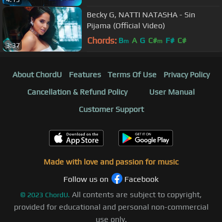
Becky G, NATTI NATASHA - Sin
Pijama (Official Video)
Chords:
B
A
G
C#
F#
C#
m
m
3:37
About ChordU
Features
Terms Of Use
Privacy Policy
Cancellation & Refund Policy
User Manual
Customer Support
Made with love and passion for music
Follow us on
Facebook
All contents are subject to copyright,
©
2023
ChordU.
provided for educational and personal non-commercial
use only.