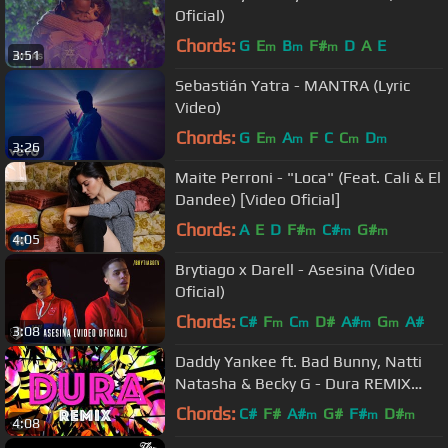
Oficial)
Chords:
G
E
B
F#
D
A
E
m
m
m
3:51
Sebastián Yatra - MANTRA (Lyric
Video)
Chords:
G
E
A
F
C
C
D
m
m
m
m
3:26
Maite Perroni - "Loca" (Feat. Cali & El
Dandee) [Video Oficial]
Chords:
A
E
D
F#
C#
G#
m
m
m
4:05
Brytiago x Darell - Asesina (Video
Oficial)
Chords:
C#
F
C
D#
A#
G
A#
m
m
m
m
3:08
Daddy Yankee ft. Bad Bunny, Natti
Natasha & Becky G - Dura REMIX
(Lyric Video)
Chords:
C#
F#
A#
G#
F#
D#
m
m
m
4:08