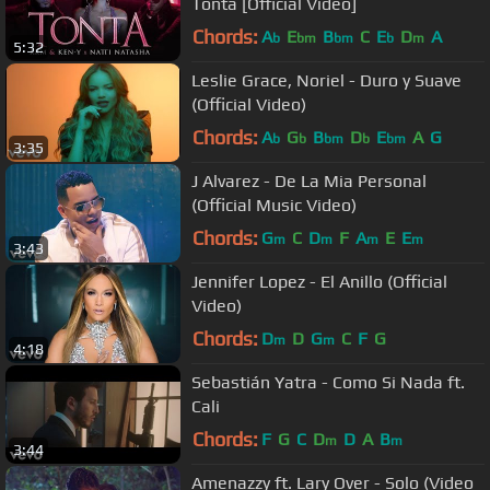
Tonta [Official Video]
Chords:
A
E
B
C
E
D
A
b
bm
bm
b
m
5:32
Leslie Grace, Noriel - Duro y Suave
(Official Video)
Chords:
A
G
B
D
E
A
G
b
b
bm
b
bm
3:35
J Alvarez - De La Mia Personal
(Official Music Video)
Chords:
G
C
D
F
A
E
E
m
m
m
m
3:43
Jennifer Lopez - El Anillo (Official
Video)
Chords:
D
D
G
C
F
G
m
m
4:18
Sebastián Yatra - Como Si Nada ft.
Cali
Chords:
F
G
C
D
D
A
B
m
m
3:44
Amenazzy ft. Lary Over - Solo (Video