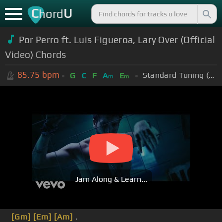
C
U
hord
Por Perro ft. Luis Figueroa, Lary Over (Official
Video) Chords
85.75
bpm
Standard Tuning (EADGBE)
G
C
F
A
E
m
m
Jam Along & Learn...
[Gm]
[Em]
[Am]
.