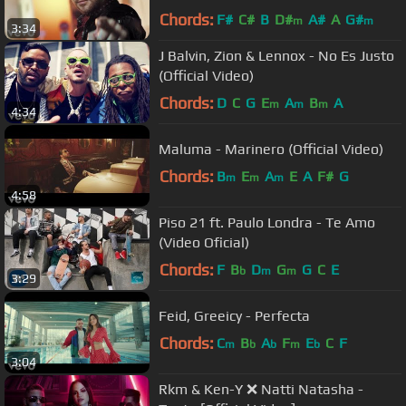
Chords:
F#
C#
B
D#
A#
A
G#
m
m
3:34
J Balvin, Zion & Lennox - No Es Justo
(Official Video)
Chords:
D
C
G
E
A
B
A
m
m
m
4:34
Maluma - Marinero (Official Video)
Chords:
B
E
A
E
A
F#
G
m
m
m
4:58
Piso 21 ft. Paulo Londra - Te Amo
(Video Oficial)
Chords:
F
B
D
G
G
C
E
b
m
m
3:29
Feid, Greeicy - Perfecta
Chords:
C
B
A
F
E
C
F
m
b
b
m
b
3:04
Rkm & Ken-Y ❌ Natti Natasha -