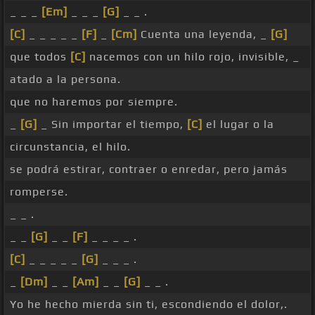
_ _ _
[Em]
_ _ _
[G]
_ _ .
[C]
_ _ _ _ _
[F]
_
[Cm]
Cuenta una leyenda, _
[G]
que todos
[C]
nacemos con un hilo rojo, invisible, _
atado a la persona.
que no haremos por siempre.
_
[G]
_ Sin importar el tiempo,
[C]
el lugar o la
circunstancia, el hilo.
se podrá estirar, contraer o enredar, pero jamás
romperse.
_ _ .
_ _
[G]
_ _
[F]
_ _ _ _ .
[C]
_ _ _ _ _
[G]
_ _ _ .
_
[Dm]
_ _
[Am]
_ _
[G]
_ _ .
Yo he hecho mierda sin ti, escondiendo el dolor,.