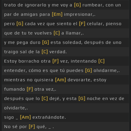
trato de ignorarlo y me voy a
[G]
rumbear, con un
par de amigas para
[Em]
impresionar,.
pero
[G]
cada vez que siento el
[F]
celular, pienso
que de tu te vuelves
[C]
a llamar,.
y me pega duro
[G]
esta soledad, después de uno
traigo sal de la
[C]
verdad.
Estoy borracho otra
[F]
vez, intentando
[C]
entender, cómo es que tú puedes
[G]
olvidarme,.
mientras no quisiera
[Am]
devorarte, estoy
fumando
[F]
otra vez,.
después que lo
[C]
dejé, y esta
[G]
noche en vez de
olvidarte,.
sigo _
[Am]
extrañándote.
No sé por
[F]
qué, _ .