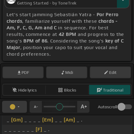
Getting Started - by ToneTrek
Let's start jamming Sebastián Yatra -
Por Perro
chords
, familiarize yourself with these
chords -
Am, F, C, G, Am and C
in sequence. For best
results, commence at
42 BPM
and progress to the
song's
BPM of 86
. Considering the song's
key of C
Major
, position your capo to suit your vocal and
chord preferences.
PDF
Midi
Edit
Hide lyrics
Blocks
Traditional
Autoscroll
_
[Gm]
_ _ _ _
[Em]
_ _
[Am]
_ .
_ _ _ _ _ _ _
[F]
_ .