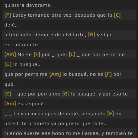
quisiera devorarte.
[F]
Estoy tomando otra vez, después que lo
[C]
dejé,.
intentando siempre de olvidarte,
[G]
y sigo
extrañándote.
[Am]
No sé
[F]
por _ qué,
[C]
_ que por perro me
[G]
lo busqué,.
que por perro me
[Am]
lo busqué, no sé
[F]
por
qué, _ .
[C]
_ que por perro me
[G]
lo busqué, y por eso te
[Am]
escasponé.
_ _ Llevo cinco copas de mojé, pensando
[E]
en
usted, te prometo ya pagué lo que fallé,.
cuando suerte ese bobo tú me llamas, y también te