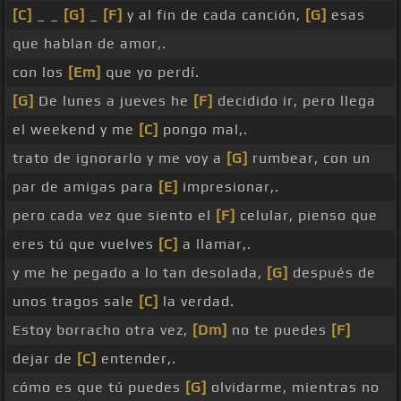
[C]
_ _
[G]
_
[F]
y al fin de cada canción,
[G]
esas
que hablan de amor,.
con los
[Em]
que yo perdí.
[G]
De lunes a jueves he
[F]
decidido ir, pero llega
el weekend y me
[C]
pongo mal,.
trato de ignorarlo y me voy a
[G]
rumbear, con un
par de amigas para
[E]
impresionar,.
pero cada vez que siento el
[F]
celular, pienso que
eres tú que vuelves
[C]
a llamar,.
y me he pegado a lo tan desolada,
[G]
después de
unos tragos sale
[C]
la verdad.
Estoy borracho otra vez,
[Dm]
no te puedes
[F]
dejar de
[C]
entender,.
cómo es que tú puedes
[G]
olvidarme, mientras no