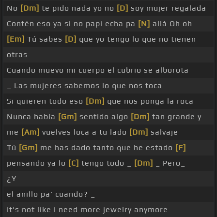
No
[Dm]
te pido nada yo no
[D]
soy mujer regalada
Contén eso ya si no papi echa pa
[N]
allá Oh oh
[Em]
Tú sabes
[D]
que yo tengo lo que no tienen
otras
Cuando muevo mi cuerpo el cubrio se alborota
_ Las mujeres sabemos lo que nos toca
Si quieren todo eso
[Dm]
que nos ponga la roca
Nunca había
[Gm]
sentido algo
[Dm]
tan grande y
me
[Am]
vuelves loca a tu lado
[Dm]
salvaje
Tú
[Gm]
me has dado tanto que he estado
[F]
pensando ya lo
[C]
tengo todo _
[Dm]
_ Pero_
¿Y
el anillo pa' cuando? _
It's not like I need more jewelry anymore