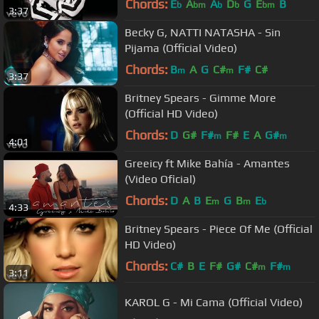
Chords:
E
A
A
D
G
E
B
b
bm
b
b
bm
3:37
Becky G, NATTI NATASHA - Sin
Pijama (Official Video)
Chords:
B
A
G
C#
F#
C#
m
m
3:37
Britney Spears - Gimme More
(Official HD Video)
Chords:
D
G#
F#
F#
E
A
G#
m
m
4:01
Greeicy ft Mike Bahía - Amantes
(Video Oficial)
Chords:
D
A
B
E
G
B
E
m
m
b
4:33
Britney Spears - Piece Of Me (Official
HD Video)
Chords:
C#
B
E
F#
G#
C#
F#
m
m
3:11
KAROL G - Mi Cama (Official Video)