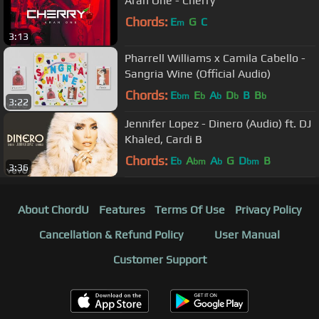
Aran One - Cherry
Chords:
E
G
C
m
3:13
Pharrell Williams x Camila Cabello -
Sangria Wine (Official Audio)
Chords:
E
E
A
D
B
B
bm
b
b
b
b
3:22
Jennifer Lopez - Dinero (Audio) ft. DJ
Khaled, Cardi B
Chords:
E
A
A
G
D
B
b
bm
b
bm
3:36
About ChordU
Features
Terms Of Use
Privacy Policy
Cancellation & Refund Policy
User Manual
Customer Support