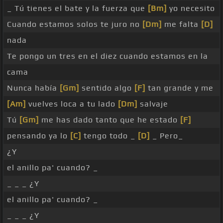
_ Tú tienes el bate y la fuerza que
[Bm]
yo necesito
Cuando estamos solos te juro no
[Dm]
me falta
[D]
nada
Te pongo un tres en el diez cuando estamos en la
cama
Nunca había
[Gm]
sentido algo
[F]
tan grande y me
[Am]
vuelves loca a tu lado
[Dm]
salvaje
Tú
[Gm]
me has dado tanto que he estado
[F]
pensando ya lo
[C]
tengo todo _
[D]
_ Pero_
¿Y
el anillo pa' cuando? _
_ _ _ ¿Y
el anillo pa' cuando? _
_ _ _ ¿Y