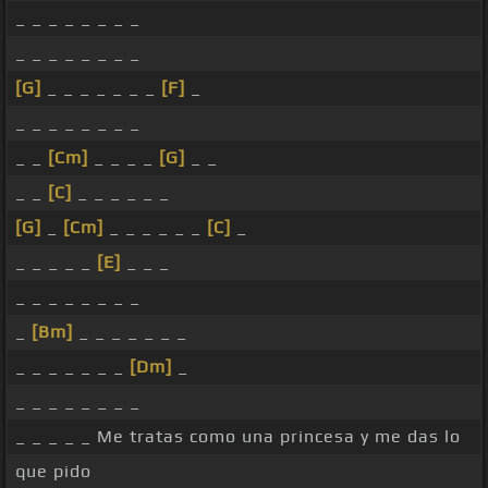
_ _ _ _ _ _ _ _
_ _ _ _ _ _ _ _
[G]
_ _ _ _ _ _ _
[F]
_
_ _ _ _ _ _ _ _
_ _
[Cm]
_ _ _ _
[G]
_ _
_ _
[C]
_ _ _ _ _ _
[G]
_
[Cm]
_ _ _ _ _ _
[C]
_
_ _ _ _ _
[E]
_ _ _
_ _ _ _ _ _ _ _
_
[Bm]
_ _ _ _ _ _ _
_ _ _ _ _ _ _
[Dm]
_
_ _ _ _ _ _ _ _
_ _ _ _ _ Me tratas como una princesa y me das lo
que pido