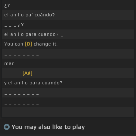
¿Y
el anillo pa' cuándo? _
_ _ _ ¿Y
el anillo para cuando? _
You can
[D]
change it, _ _ _ _ _ _ _ _ _ _ _ _ _
_ _ _ _ _ _ _ _
man
_ _ _ _
[A#]
_
y el anillo para cuando? _ _ _ _ _
_ _ _ _ _ _ _ _
_ _ _ _ _ _ _ _
_ _ _ _ _ _ _ _
You may also like to play