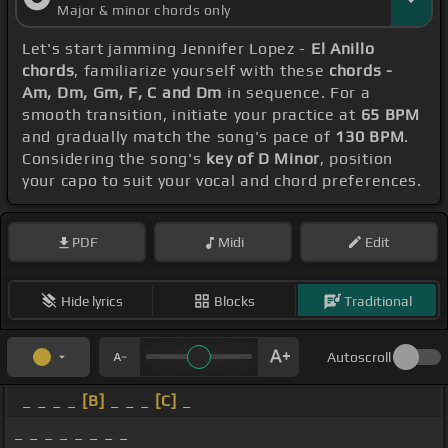
Major & minor chords only
Let's start jamming Jennifer Lopez -
El Anillo
chords
, familiarize yourself with these
chords -
Am, Dm, Gm, F, C and Dm
in sequence. For a
smooth transition, initiate your practice at
65 BPM
and gradually match the song's pace of
130 BPM
.
Considering the song's
key of D Minor
, position
your capo to suit your vocal and chord preferences.
PDF
Midi
Edit
Hide lyrics
Blocks
Traditional
Autoscroll
_ _ _ _
[B]
_ _ _
[C]
_
_ _ _ _ _ _ _ _