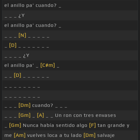
el anillo pa' cuando? _
_ _ _ ¿Y
el anillo pa' cuando? _
_ _ _
[N]
_ _ _ _ _
_
[D]
_ _ _ _ _ _ _
_ _ _ _ ¿Y
el anillo pa' _
[C#m]
_
_ _
[D]
_ _ _ _ _ _
_ _ _ _ _ _ _ _
_ _ _ _ _ _ _ _
_ _ _
[Dm]
cuando? _ _ _
_ _ _
[Gm]
_
[A]
_ _ Un ron con tres envases
_
[Gm]
Nunca había sentido algo
[F]
tan grande y
me
[Am]
vuelves loca a tu lado
[Dm]
salvaje