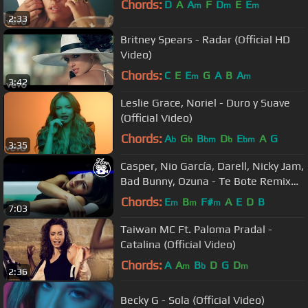
Chords:
D
A
A
F
D
E
E
m
m
m
2:33
Britney Spears - Radar (Official HD
Video)
Chords:
C
E
E
G
A
B
A
m
m
3:42
Leslie Grace, Noriel - Duro y Suave
(Official Video)
Chords:
A
G
B
D
E
A
G
b
b
bm
b
bm
3:35
Casper, Nio García, Darell, Nicky Jam,
Bad Bunny, Ozuna - Te Bote Remix
(Video Oficial)
Chords:
E
B
F#
A
E
D
B
m
m
m
7:03
Taiwan MC Ft. Paloma Pradal -
Catalina (Official Video)
Chords:
A
A
B
D
G
D
m
b
m
2:36
Becky G - Sola (Official Video)