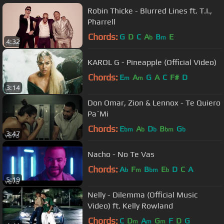
Robin Thicke - Blurred Lines ft. T.I.,
Pharrell
Chords:
G
D
C
A
B
E
b
m
4:32
KAROL G - Pineapple (Official Video)
Chords:
E
A
G
A
C
F#
D
m
m
3:14
Don Omar, Zion & Lennox - Te Quiero
Pa´Mi
Chords:
E
A
D
B
G
bm
b
b
bm
b
3:47
Nacho - No Te Vas
Chords:
A
F
B
E
D
C
A
b
m
bm
b
5:19
Nelly - Dilemma (Official Music
Video) ft. Kelly Rowland
Chords:
C
D
A
G
F
D
G
m
m
m