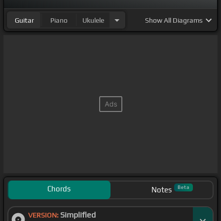
Guitar
Piano
Ukulele
Show
All Diagrams
Chords
Beta
Notes
Simplified
VERSION: