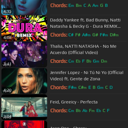
Chords:
E
B
C
A
A
G
B
m
m
m
4:15
Daddy Yankee ft. Bad Bunny, Natti
Natasha & Becky G - Dura REMIX
(Lyric Video)
Chords:
C#
F#
A#
G#
F#
D#
m
m
m
4:08
Thalia, NATTI NATASHA - No Me
Acuerdo (Official Video)
Chords:
C
E
F
B
G
D
m
b
b
m
m
3:41
Jennifer Lopez - Ni Tú Ni Yo (Official
Video) ft. Gente de Zona
Chords:
F#
C#
E
B
G
C
D
m
m
m
4:20
Feid, Greeicy - Perfecta
Chords:
C
B
A
F
E
C
F
m
b
b
m
b
3:04