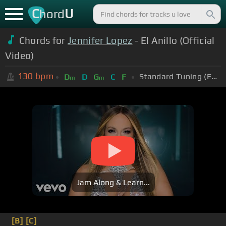
C
U
hord
Chords for
Jennifer Lopez
- El Anillo (Official
Video)
130
bpm
Standard Tuning (EADGBE)
D
D
G
C
F
m
m
Jam Along & Learn...
[B]
[C]