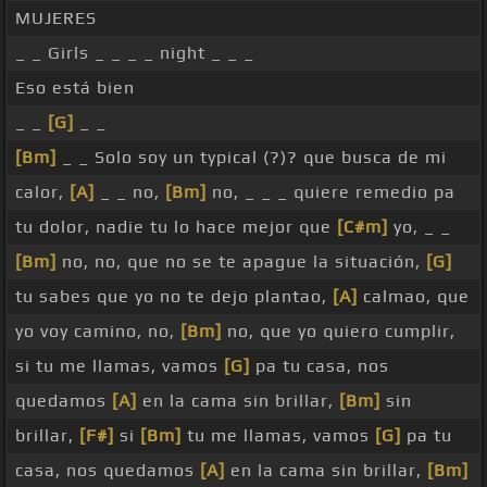
MUJERES
[G]
_ _ Girls _ _ _ _ night _ _ _
[A]
[Bm]
Eso está bien
_ _
[G]
_ _
[Bm]
_ _ Solo soy un typical (?)? que busca de mi
calor,
[A]
_ _ no,
[Bm]
no, _ _ _ quiere remedio pa
tu dolor, nadie tu lo hace mejor que
[C#m]
yo, _ _
[Bm]
no, no, que no se te apague la situación,
[G]
tu sabes que yo no te dejo plantao,
[A]
calmao, que
yo voy camino, no,
[Bm]
no, que yo quiero cumplir,
si tu me llamas, vamos
[G]
pa tu casa, nos
quedamos
[A]
en la cama sin brillar,
[Bm]
sin
brillar,
[F#]
si
[Bm]
tu me llamas, vamos
[G]
pa tu
casa, nos quedamos
[A]
en la cama sin brillar,
[Bm]