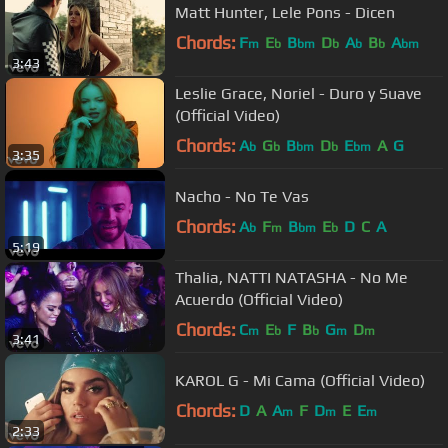
Matt Hunter, Lele Pons - Dicen
Chords:
F
E
B
D
A
B
A
m
b
bm
b
b
b
bm
3:43
Leslie Grace, Noriel - Duro y Suave
(Official Video)
Chords:
A
G
B
D
E
A
G
b
b
bm
b
bm
3:35
Nacho - No Te Vas
Chords:
A
F
B
E
D
C
A
b
m
bm
b
5:19
Thalia, NATTI NATASHA - No Me
Acuerdo (Official Video)
Chords:
C
E
F
B
G
D
m
b
b
m
m
3:41
KAROL G - Mi Cama (Official Video)
Chords:
D
A
A
F
D
E
E
m
m
m
2:33