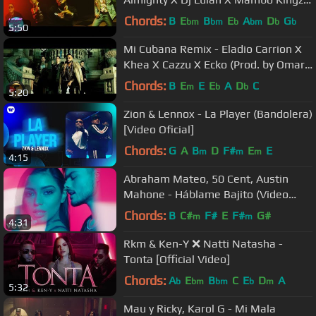
Solita
Chords:
B
E
B
E
A
D
G
bm
bm
b
bm
b
b
5:50
Mi Cubana Remix - Eladio Carrion X
Khea X Cazzu X Ecko (Prod. by Omar
Varela & Mykka)
Chords:
B
E
E
E
A
D
C
m
b
b
5:20
Zion & Lennox - La Player (Bandolera)
[Video Oficial]
Chords:
G
A
B
D
F#
E
E
m
m
m
4:15
Abraham Mateo, 50 Cent, Austin
Mahone - Háblame Bajito (Video
Oficial)
Chords:
B
C#
F#
E
F#
G#
m
m
4:31
Rkm & Ken-Y ❌ Natti Natasha -
Tonta [Official Video]
Chords:
A
E
B
C
E
D
A
b
bm
bm
b
m
5:32
Mau y Ricky, Karol G - Mi Mala