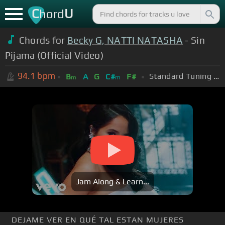
C
U
hord
Chords for
Becky G, NATTI NATASHA
- Sin
Pijama (Official Video)
94.1
bpm
Standard Tuning (EADGBE)
B
A
G
C#
F#
m
m
Jam Along & Learn...
DEJAME VER EN QUÉ TAL ESTAN MUJERES