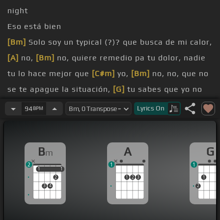
night
Eso está bien
[Bm]
Solo soy un typical (?)? que busca de mi calor,
[A]
no,
[Bm]
no, quiere remedio pa tu dolor, nadie
tu lo hace mejor que
[C#m]
yo,
[Bm]
no, no, que no
se te apague la situación,
[G]
tu sabes que yo no
te dejo plantao,
[A]
calmao, que yo voy camino, no,
Lyrics
On
94
BPM
[Bm]
no, que yo quiero cumplir, si tu me llamas,
vamos
[G]
pa tu casa, nos quedamos
[A]
en la
B
A
G
m
cama sin brillar,
[Bm]
sin brillar,
[F#]
si
[Bm]
tu me
2
1
1
llamas, vamos
[G]
pa tu casa, nos quedamos
[A]
en
1
1
1
1
2
1
2
3
1
la cama sin brillar,
[Bm]
sin brillar, vuelvo a
3
4
2
contarle mi secreto a tu hermana,
[G]
mientras
tanto hagamos videollamada,
[A]
me manda fotos