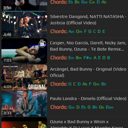
Chords:
E
B
G
C
D
A
b
b
m
m
b
3:18
Silvestre Dangond, NATTI NATASHA -
Justicia (Official Video)
Chords:
A
D
F
G
C
D
E
m
m
3:46
Casper, Nio García, Darell, Nicky Jam,
Bad Bunny, Ozuna - Te Bote Remix
(Video Oficial)
Chords:
E
B
F#
A
E
D
B
m
m
m
7:03
Arcángel, Bad Bunny - Original (Video
Oficial)
Chords:
G
C
D
A
F
G
B
b
m
b
4:09
Paulo Londra - Dimelo (Official Video)
Chords:
G
D
E
G
B
G
E
m
b
b
b
bm
3:33
Ozuna x Bad Bunny x Wisin x
Almighty X Dj Luian X Mambo Kingz -