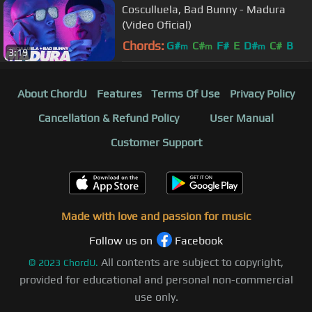
Cosculluela, Bad Bunny - Madura
(Video Oficial)
Chords:
G#
C#
F#
E
D#
C#
B
m
m
m
3:19
About ChordU
Features
Terms Of Use
Privacy Policy
Cancellation & Refund Policy
User Manual
Customer Support
Made with love and passion for music
Follow us on
Facebook
All contents are subject to copyright,
©
2023
ChordU.
provided for educational and personal non-commercial
use only.