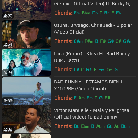
(Remix - Official Video) ft. Becky G,
Leslie Grace, Lali
Chords:
F
B
D
C
B
F
E
m
bm
b
b
b
4:20
Ozuna, Brytiago, Chris Jedi - Bipolar
(Video Oficial)
Chords:
C#
F#
B
F#
G#
C#
G#
m
m
m
3:54
Loca (Remix) - Khea Ft. Bad Bunny,
Duki, Cazzu
Chords:
C#
C
G#
F
F
C
G
m
m
5:23
BAD BUNNY - ESTAMOS BIEN |
X100PRE (Video Oficial)
Chords:
F
A
E
C
G
F#
m
m
3:33
Víctor Manuelle - Mala y Peligrosa
(Official Video) ft. Bad Bunny
Chords:
D
E
B
A
G
A
B
b
bm
bm
b
b
bm
5:02