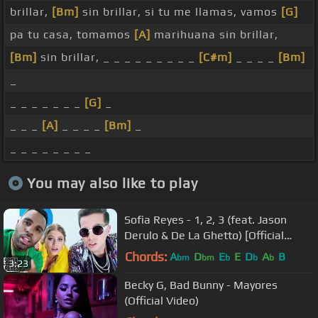
brillar,
[Bm]
sin brillar, si tu me llamas, vamos
[G]
pa tu casa, tomamos
[A]
marihuana sin brillar,
[Bm]
sin brillar, _ _ _ _ _ _ _ _ _
[C#m]
_ _ _ _
[Bm]
_
_ _ _ _ _ _ _
[G]
_
_ _ _
[A]
_ _ _ _
[Bm]
_
_ _ _ _ _ _ _ _
You may also like to play
Sofia Reyes - 1, 2, 3 (feat. Jason
Derulo & De La Ghetto) [Official
Video]
Chords:
A
D
E
E
D
A
B
bm
bm
b
b
b
3:23
Becky G, Bad Bunny - Mayores
(Official Video)