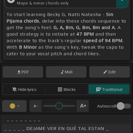
Major & minor chords only
quiere quedar, que soy
[Bm]
tuya hasta la mañana,
To start learning Becky G, Natti Natasha -
Sin
la pasamos romántica, y se pilota automático,
[G]
Pijama chords
, delve into these chords sequence to
botamos un manual, estamos viajando en
get the song's feel:
G, A, Bm, G, Bm, Bm and A
. A
good strategy is to initiate at
47 BPM
and then
cannabis,
[A]
siempre sirve una dama, pero
[C#]
accelerate to the track's regular
speed of 94 BPM
.
soy una
[N]
perra en la cama,
[Bm]
así que dale
With
B Minor
as the song's key, tweak the capo to
cater to your vocal pitch and chord likes.
pom pom pom pom, ponle
[G]
carnavisa, son son
son son son,
[A]
[Bm]
así que dale pom pom pom
PDF
Midi
Edit
pom, ponle
[G]
carnavisa, son son son son son,
[A]
trotando eso con mi bom bom bom bom,
[Bm]
pero
Hide lyrics
Blocks
Traditional
te importa el edad
[A]
del gorro, si
[Bm]
tu me
llamas, vamos
[G]
pa tu casa, nos
[A]
quedamos en
Autoscroll
la cama sin brillar,
[Bm]
sin brillar, si tu me llamas,
_ _ _ _ _ _ _ _
vamos
[G]
pa tu casa, tomamos
[A]
marihuana sin
_ _ _ _ _ DEJAME VER EN QUÉ TAL ESTAN _
brillar,
[Bm]
sin brillar,
[C#m]
[Bm]