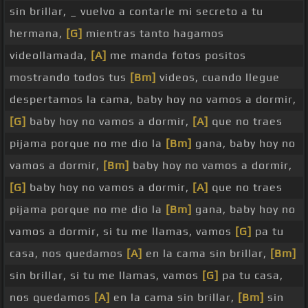
sin brillar, _ vuelvo a contarle mi secreto a tu
hermana,
[G]
mientras tanto hagamos
videollamada,
[A]
me manda fotos positos
mostrando todos tus
[Bm]
videos, cuando llegue
despertamos la cama, baby hoy no vamos a dormir,
[G]
baby hoy no vamos a dormir,
[A]
que no traes
pijama porque no me dio la
[Bm]
gana, baby hoy no
vamos a dormir,
[Bm]
baby hoy no vamos a dormir,
[G]
baby hoy no vamos a dormir,
[A]
que no traes
pijama porque no me dio la
[Bm]
gana, baby hoy no
vamos a dormir, si tu me llamas, vamos
[G]
pa tu
casa, nos quedamos
[A]
en la cama sin brillar,
[Bm]
sin brillar, si tu me llamas, vamos
[G]
pa tu casa,
nos quedamos
[A]
en la cama sin brillar,
[Bm]
sin