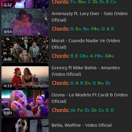
Chords:
F
B
C
D
E
E
C
m
bm
b
b
m
3:32
Amenazzy ft. Lary Over - Solo (Video
Oficial)
Chords:
G
E
B
F#
D
A
E
m
m
m
3:51
Morat - Cuando Nadie Ve (Video
Oficial)
Chords:
B
E
C#
A
F#
G#
m
m
m
3:46
Greeicy ft Mike Bahía - Amantes
(Video Oficial)
Chords:
D
A
B
E
G
B
E
m
m
b
4:33
Ozuna - La Modelo Ft Cardi B (Video
Oficial)
Chords:
A
F
E
D
C
E
D
b
m
b
b
m
5:09
Bella, Wolfine - Video Oficial