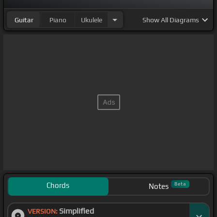
positos mostrando todos tus
[Bm]
videos, cuando
Guitar
Piano
Ukulele
Show
All Diagrams
llegue despertamos la cama, baby hoy no vamos a
dormir,
[G]
baby hoy no vamos a dormir,
[A]
que no
traes pijama porque no me dio la
[Bm]
gana, baby
hoy no vamos a dormir,
[Bm]
baby hoy no vamos a
dormir,
[G]
baby hoy no vamos a dormir,
[A]
que no
traes pijama porque no me dio la
[Bm]
gana, baby
hoy no vamos a dormir, si tu me llamas, vamos
[G]
pa tu casa, nos quedamos
[A]
en la cama sin
brillar,
[Bm]
sin brillar, si tu me llamas, vamos
[G]
pa tu casa, nos quedamos
[A]
en la cama sin
brillar,
[Bm]
sin brillar, si no te va a trotar la
Chords
Beta
Notes
drama, si enciendes me la llama,
[G]
como yo briné
Simplified
el mundo desde mi mejor pijama,
VERSION:
[A]
hoy esto