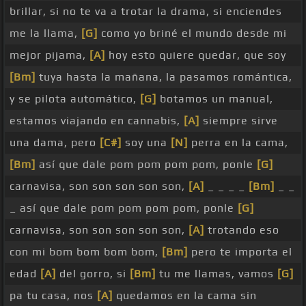
brillar, si no te va a trotar la drama, si enciendes
me la llama,
[G]
como yo briné el mundo desde mi
mejor pijama,
[A]
hoy esto quiere quedar, que soy
[Bm]
tuya hasta la mañana, la pasamos romántica,
y se pilota automático,
[G]
botamos un manual,
estamos viajando en cannabis,
[A]
siempre sirve
una dama, pero
[C#]
soy una
[N]
perra en la cama,
[Bm]
así que dale pom pom pom pom, ponle
[G]
carnavisa, son son son son son,
[A]
_ _ _ _
[Bm]
_ _
_ así que dale pom pom pom pom, ponle
[G]
carnavisa, son son son son son,
[A]
trotando eso
con mi bom bom bom bom,
[Bm]
pero te importa el
edad
[A]
del gorro, si
[Bm]
tu me llamas, vamos
[G]
pa tu casa, nos
[A]
quedamos en la cama sin