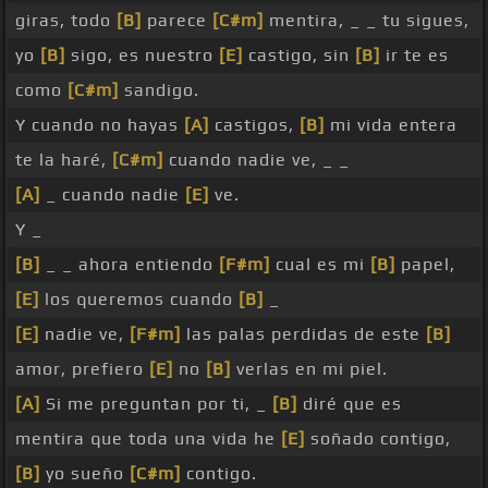
giras, todo
[B]
parece
[C#m]
mentira, _ _ tu sigues,
yo
[B]
sigo, es nuestro
[E]
castigo, sin
[B]
ir te es
como
[C#m]
sandigo.
Y cuando no hayas
[A]
castigos,
[B]
mi vida entera
te la haré,
[C#m]
cuando nadie ve, _ _
[A]
_ cuando nadie
[E]
ve.
Y _
[B]
_ _ ahora entiendo
[F#m]
cual es mi
[B]
papel,
[E]
los queremos cuando
[B]
_
[E]
nadie ve,
[F#m]
las palas perdidas de este
[B]
amor, prefiero
[E]
no
[B]
verlas en mi piel.
[A]
Si me preguntan por ti, _
[B]
diré que es
mentira que toda una vida he
[E]
soñado contigo,
[B]
yo sueño
[C#m]
contigo.