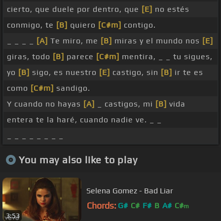
cierto, que duele por dentro, que
[E]
no estés
conmigo, te
[B]
quiero
[C#m]
contigo.
_ _ _ _
[A]
Te miro, me
[B]
miras y el mundo nos
[E]
giras, todo
[B]
parece
[C#m]
mentira, _ _ tu sigues,
yo
[B]
sigo, es nuestro
[E]
castigo, sin
[B]
ir te es
como
[C#m]
sandigo.
Y cuando no hayas
[A]
_ castigos, mi
[B]
vida
entera te la haré, cuando nadie ve. _ _
_ _ _ _ _ _ _ _
You may also like to play
Selena Gomez - Bad Liar
Chords:
G#
C#
F#
B
A#
C#
m
3:53