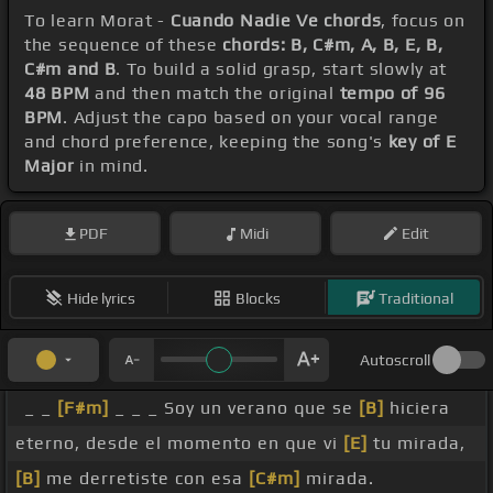
To learn Morat -
Cuando Nadie Ve chords
, focus on
the sequence of these
chords: B, C#m, A, B, E, B,
C#m and B
. To build a solid grasp, start slowly at
48 BPM
and then match the original
tempo of 96
BPM
. Adjust the capo based on your vocal range
and chord preference, keeping the song's
key of E
Major
in mind.
PDF
Midi
Edit
Hide lyrics
Blocks
Traditional
Autoscroll
_ _
[F#m]
_ _ _ Soy un verano que se
[B]
hiciera
eterno, desde el momento en que vi
[E]
tu mirada,
[B]
me derretiste con esa
[C#m]
mirada.