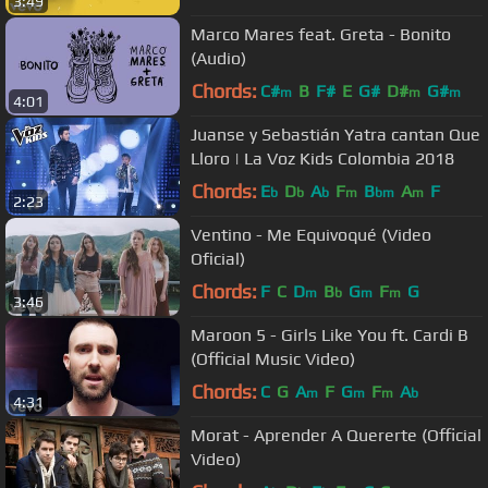
3:49
Marco Mares feat. Greta - Bonito
(Audio)
Chords:
C#
B
F#
E
G#
D#
G#
m
m
m
4:01
Juanse y Sebastián Yatra cantan Que
Lloro | La Voz Kids Colombia 2018
Chords:
E
D
A
F
B
A
F
b
b
b
m
bm
m
2:23
Ventino - Me Equivoqué (Video
Oficial)
Chords:
F
C
D
B
G
F
G
m
b
m
m
3:46
Maroon 5 - Girls Like You ft. Cardi B
(Official Music Video)
Chords:
C
G
A
F
G
F
A
m
m
m
b
4:31
Morat - Aprender A Quererte (Official
Video)