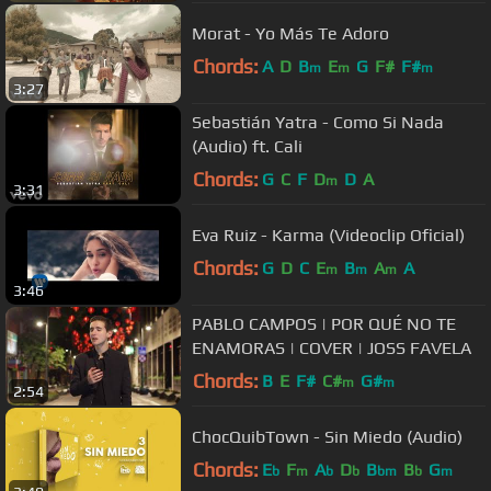
Morat - Yo Más Te Adoro
Chords:
A
D
B
E
G
F#
F#
m
m
m
3:27
Sebastián Yatra - Como Si Nada
(Audio) ft. Cali
Chords:
G
C
F
D
D
A
m
3:31
Eva Ruiz - Karma (Videoclip Oficial)
Chords:
G
D
C
E
B
A
A
m
m
m
3:46
PABLO CAMPOS | POR QUÉ NO TE
ENAMORAS | COVER | JOSS FAVELA
Chords:
B
E
F#
C#
G#
m
m
2:54
ChocQuibTown - Sin Miedo (Audio)
Chords:
E
F
A
D
B
B
G
b
m
b
b
bm
b
m