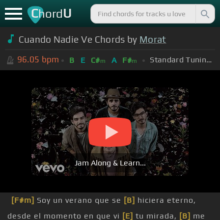
C
U
hord
Cuando Nadie Ve Chords by
Morat
96.05
bpm
Standard Tuning (EADGBE)
B
E
C#
A
F#
m
m
Jam Along & Learn...
[F#m]
Soy un verano que se
[B]
hiciera eterno,
desde el momento en que vi
[E]
tu mirada,
[B]
me