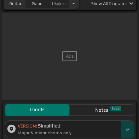
Guitar
Piano
Ukulele
Show
All Diagrams
la haré,
[C#m]
cuando nadie ve,
[A]
cuando nadie
[E]
ve.
Chords
Beta
Notes
Simplified
VERSION:
Major & minor chords only