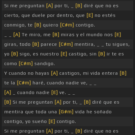
Si me preguntan
[A]
por ti, _
[B]
diré que no es
cierto, que duele por dentro, que
[E]
no estés
conmigo, te
[B]
quiero
[C#m]
contigo.
_ _
[A]
Te miro, me
[B]
miras y el mundo nos
[E]
giras, todo
[B]
parece
[C#m]
mentira, _ _ tu sigues,
yo
[B]
sigo, es nuestro
[E]
castigo, sin
[B]
ir te es
como
[C#m]
sandigo.
Y cuando no hayas
[A]
castigos, mi vida entera
[B]
te la
[C#m]
haré, cuando nadie ve, _ _
[A]
_ cuando nadie
[E]
ve. _ _
[B]
Si me preguntan
[A]
por ti, _
[B]
diré que es
mentira que toda una
[G#m]
vida he soñado
contigo, yo sueño
[E]
contigo.
Si me preguntan
[A]
por ti, _
[B]
diré que no es