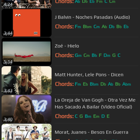
Chords:
A
D
E
F
C
C
b
b
b
m
m
4:24
J Balvin - Noches Pasadas (Audio)
Chords:
F
B
C
A
D
B
E
m
bm
m
b
b
b
b
3:44
Zoé - Hielo
Chords:
G
C
B
F
D
G
C
m
m
b
m
5:14
Matt Hunter, Lele Pons - Dicen
Chords:
F
E
B
D
A
B
A
m
b
bm
b
b
b
bm
3:43
La Oreja de Van Gogh - Otra Vez Me
Has Sacado A Bailar (Vídeo Oficial)
Chords:
C
G
B
E
D
E
m
m
3:40
Morat, Juanes - Besos En Guerra