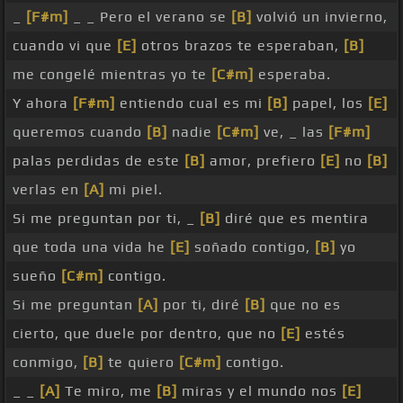
_
[F#m]
_ _ Pero el verano se
[B]
volvió un invierno,
cuando vi que
[E]
otros brazos te esperaban,
[B]
me congelé mientras yo te
[C#m]
esperaba.
Y ahora
[F#m]
entiendo cual es mi
[B]
papel, los
[E]
queremos cuando
[B]
nadie
[C#m]
ve, _ las
[F#m]
palas perdidas de este
[B]
amor, prefiero
[E]
no
[B]
verlas en
[A]
mi piel.
Si me preguntan por ti, _
[B]
diré que es mentira
que toda una vida he
[E]
soñado contigo,
[B]
yo
sueño
[C#m]
contigo.
Si me preguntan
[A]
por ti, diré
[B]
que no es
cierto, que duele por dentro, que no
[E]
estés
conmigo,
[B]
te quiero
[C#m]
contigo.
_ _
[A]
Te miro, me
[B]
miras y el mundo nos
[E]