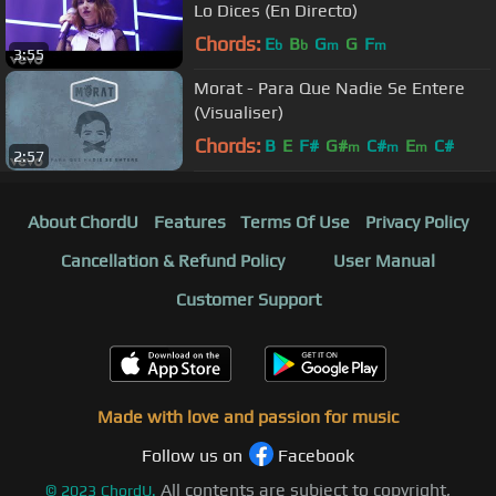
Lo Dices (En Directo)
Chords:
E
B
G
G
F
b
b
m
m
3:55
Morat - Para Que Nadie Se Entere
(Visualiser)
Chords:
B
E
F#
G#
C#
E
C#
m
m
m
2:57
About ChordU
Features
Terms Of Use
Privacy Policy
Cancellation & Refund Policy
User Manual
Customer Support
Made with love and passion for music
Follow us on
Facebook
All contents are subject to copyright,
©
2023
ChordU.