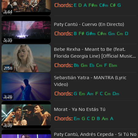
Chords:
E
D
A
F#
C#
C#
G
m
m
3:44
Paty Cantú - Cuervo (En Directo)
Chords:
B
F#
G#
C#
G
C
D
m
m
m
m
5:35
Bebe Rexha - Meant to Be (feat.
Florida Georgia Line) [Official Music
Video]
Chords:
B
G
E
C
F
E
b
m
b
m
bm
2:58
Sebastián Yatra - MANTRA (Lyric
Video)
Chords:
G
E
A
F
C
C
D
m
m
m
m
3:26
Morat - Ya No Estás Tú
Chords:
E
G
C
D
B
A
A
m
m
3:36
Paty Cantú, Andrés Cepeda - Si Tú No