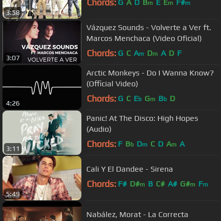
Chords:
G
A
D
B
E
E
F#
m
m
m
3:58
Vázquez Sounds - Volverte a Ver ft.
Marcos Menchaca (Video Oficial)
Chords:
G
C
A
D
A
D
F
m
m
3:07
Arctic Monkeys - Do I Wanna Know?
(Official Video)
Chords:
G
C
E
G
B
D
b
m
b
4:26
Panic! At The Disco: High Hopes
(Audio)
Chords:
F
B
D
C
D
A
A
b
m
m
3:11
Cali Y El Dandee - Sirena
Chords:
F#
D#
B
C#
A#
G#
F
m
m
m
5:49
Nabález, Morat - La Correcta