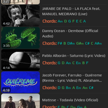
3:27
JARABE DE PALO - LA FLACA feat.
MANUEL MEDRANO (Live)
Chords:
A
D
G
F
E
C
A
m
4:42
Danny Ocean - Dembow (Official
Audio)
Chords:
F#
B
D#
G#
C#
C
A#
m
m
m
3:35
Pablo Alborán - Saturno (Lyric Video)
Chords:
G
D
A
C
E
B
F
m
m
4:14
Jacob Forever, Farruko - Quiéreme
(Remix - Lyric Video) ft. Abraham
Mateo, Lary Over
Chords:
D
G
B
A
E
A
C#
m
m
m
4:18
Matisse - Todavía (Video Oficial)
Chords:
F
B
C
D
G
A
b
m
m