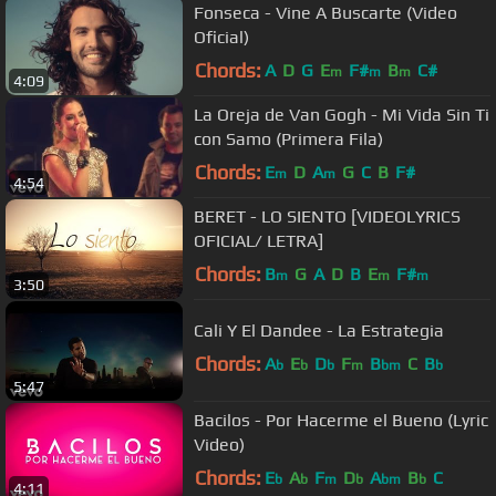
Fonseca - Vine A Buscarte (Video
Oficial)
Chords:
A
D
G
E
F#
B
C#
m
m
m
4:09
La Oreja de Van Gogh - Mi Vida Sin Ti
con Samo (Primera Fila)
Chords:
E
D
A
G
C
B
F#
m
m
4:54
BERET - LO SIENTO [VIDEOLYRICS
OFICIAL/ LETRA]
Chords:
B
G
A
D
B
E
F#
m
m
m
3:50
Cali Y El Dandee - La Estrategia
Chords:
A
E
D
F
B
C
B
b
b
b
m
bm
b
5:47
Bacilos - Por Hacerme el Bueno (Lyric
Video)
Chords:
E
A
F
D
A
B
C
b
b
m
b
bm
b
4:11