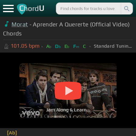
C
U
hord
Morat
- Aprender A Quererte (Official Video)
Chords
101.05
bpm
Standard Tuning (EADGBE)
A
D
E
F
C
b
b
b
m
Jam Along & Learn...
[Ab]