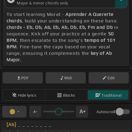
Major & minor chords only
To start learning Morat -
Aprender A Quererte
chords
, build your understanding on these basic
chords - Eb, Db, Ab, Eb, Ab, Db, Eb, Fm and Db
in
sequence. Kick off your practice at a gentle
50
BPM
, then escalate to the song's
tempo of 101
BPM
. Fine-tune the capo based on your vocal
range, ensuring it complements the
key of Ab
Major
.
PDF
Midi
Edit
Hide lyrics
Blocks
Traditional
Autoscroll
[Ab]
_ _ _ _ _ _ _ _