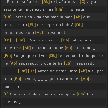
_ Para enseñarte a
[Ab]
extrañarme, _
[C]
voy a
escribirte mi canción más
[Fm]
_ honesta
[Db]
Darte una vida con más sumas
[Ab]
que
restas, si tú
[Eb]
me dejas no habrá
[Db]
preguntas, solo
[Ab]
_ respuestas
[Eb]
_
[Fm]
_ No descansaré,
[Db]
solo quiero
tenerte a
[Ab]
mi lado, aunque
[Eb]
a mi lado _
[Fm]
Suego que mi voz
[Db]
te demuestre lo que te
he
[Ab]
esperado, lo que te he
[Eb]
_ esperado
_ _ _ _
[Cm]
[Db]
Antes de estar junto
[Ab]
a ti, por
toda
[Eb]
la vida, _ _ _ quiero aprender
[Ab]
a
quererte _
[C]
Quiero estudiar cómo se cumplen
[Fm]
tus
sueños _