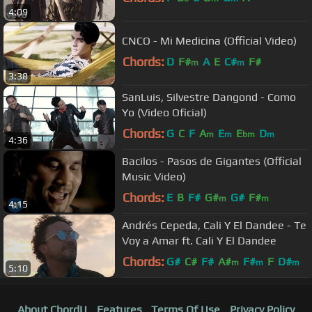
4:09
CNCO - Mi Medicina (Official Video)
Chords:
D
F#
A
E
C#
F#
m
m
3:38
SanLuis, Silvestre Dangond - Como
Yo (Video Oficial)
Chords:
G
C
F
A
E
E
D
m
m
bm
m
4:36
Bacilos - Pasos de Gigantes (Official
Music Video)
Chords:
E
B
F#
G#
G#
F#
m
m
4:15
Andrés Cepeda, Cali Y El Dandee - Te
Voy a Amar ft. Cali Y El Dandee
Chords:
G#
C#
F#
A#
F#
F
D#
m
m
m
5:10
About ChordU
Features
Terms Of Use
Privacy Policy