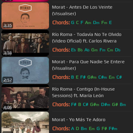
Morat - Antes De Los Veinte
(Visualiser)
Chords:
G
C
F
A
D
F
E
m
m
m
3:35
Río Roma - Todavía No Te Olvido
(Video Oficial) ft. Carlos Rivera
Chords:
E
B
A
G
F
C
D
b
b
b
m
m
m
b
3:56
Morat - Para Que Nadie Se Entere
(Visualiser)
Chords:
B
E
F#
G#
C#
E
C#
m
m
m
2:57
Río Roma - Contigo (In-House
Sessions) ft. María León
Chords:
F#
B
C#
G#
D#
G#
B
m
m
m
4:06
Morat - Yo Más Te Adoro
Chords:
A
D
B
E
G
F#
F#
m
m
m