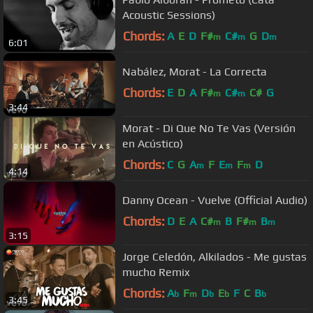
Acoustic Sessions)
Chords:
A
E
D
F#
C#
G
D
m
m
m
6:01
Nabález, Morat - La Correcta
Chords:
E
D
A
F#
C#
C#
G
m
m
3:44
Morat - Di Que No Te Vas (Versión
en Acústico)
Chords:
C
G
A
F
E
F
D
m
m
m
4:14
Danny Ocean - Vuelve (Official Audio)
Chords:
D
E
A
C#
B
F#
B
m
m
m
3:15
Jorge Celedón, Alkilados - Me gustas
mucho Remix
Chords:
A
F
D
E
F
C
B
b
m
b
b
b
3:45