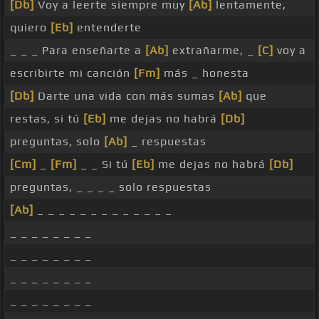
[Db]
Voy a leerte siempre muy
[Ab]
lentamente,
quiero
[Eb]
entenderte
_ _ _ Para enseñarte a
[Ab]
extrañarme, _
[C]
voy a
escribirte mi canción
[Fm]
más _ honesta
[Db]
Darte una vida con más sumas
[Ab]
que
restas, si tú
[Eb]
me dejas no habrá
[Db]
preguntas, solo
[Ab]
_ respuestas
[Cm]
_
[Fm]
_ _ Si tú
[Eb]
me dejas no habrá
[Db]
preguntas, _ _ _ _ solo respuestas
[Ab]
_ _ _ _ _ _ _ _ _ _ _ _ _
_ _ _ _ _ _ _ _
_ _ _ _ _ _ _ _
_ _ _ _ _ _ _ _
_ _ _ _ _ _ _ _