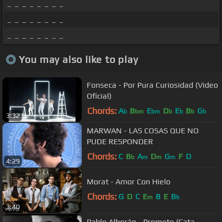
_ _ _ _ _ _ _ _
_ _ _ _ _ _ _ _
_ _ _ _ _ _ _ _
You may also like to play
Fonseca - Por Pura Curiosidad (Video
Oficial)
Chords:
A
B
E
D
E
B
G
b
bm
bm
b
b
b
b
3:32
MARWAN - LAS COSAS QUE NO
PUDE RESPONDER
Chords:
C
B
A
D
G
F
D
b
m
m
m
4:29
Morat - Amor Con Hielo
Chords:
G
D
C
E
B
E
B
m
b
3:40
Pablo Alborán - Prometo (Cata