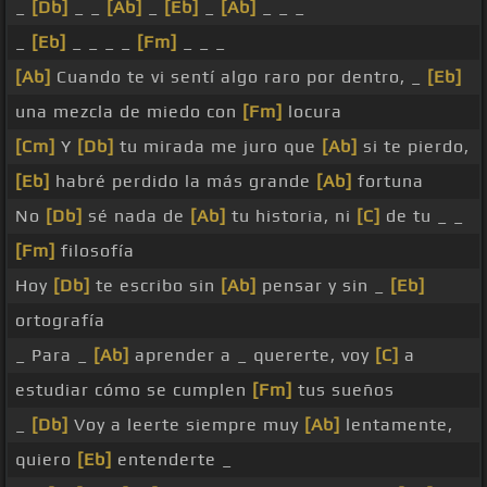
_
[Db]
_ _
[Ab]
_
[Eb]
_
[Ab]
_ _ _
_
[Eb]
_ _ _ _
[Fm]
_ _ _
[Ab]
Cuando te vi sentí algo raro por dentro, _
[Eb]
una mezcla de miedo con
[Fm]
locura
[Cm]
Y
[Db]
tu mirada me juro que
[Ab]
si te pierdo,
[Eb]
habré perdido la más grande
[Ab]
fortuna
No
[Db]
sé nada de
[Ab]
tu historia, ni
[C]
de tu _ _
[Fm]
filosofía
Hoy
[Db]
te escribo sin
[Ab]
pensar y sin _
[Eb]
ortografía
_ Para _
[Ab]
aprender a _ quererte, voy
[C]
a
estudiar cómo se cumplen
[Fm]
tus sueños
_
[Db]
Voy a leerte siempre muy
[Ab]
lentamente,
quiero
[Eb]
entenderte _