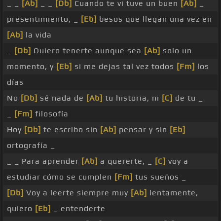
_ _
[Ab]
_ _
[Db]
Cuando te vi tuve un buen
[Ab]
_
presentimiento, _
[Eb]
besos que llegan una vez en
[Ab]
la vida
_
[Db]
Quiero tenerte aunque sea
[Ab]
solo un
momento, y
[Eb]
si me dejas tal vez todos
[Fm]
los
días
No
[Db]
sé nada de
[Ab]
tu historia, ni
[C]
de tu _
_
[Fm]
filosofía
Hoy
[Db]
te escribo sin
[Ab]
pensar y sin
[Eb]
ortografía _
_ _ Para aprender
[Ab]
a quererte, _
[C]
voy a
estudiar cómo se cumplen
[Fm]
tus sueños _
[Db]
Voy a leerte siempre muy
[Ab]
lentamente,
quiero
[Eb]
_ entenderte