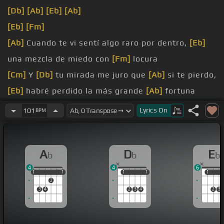
[Db]
[Ab]
[Eb]
[Ab]
[Eb]
[Fm]
[Ab]
Cuando te vi sentí algo raro por dentro,
[Eb]
una mezcla de miedo con
[Fm]
locura
[Cm]
Y
[Db]
tu mirada me juro que
[Ab]
si te pierdo,
[Eb]
habré perdido la más grande
[Ab]
fortuna
No
[Db]
sé nada de
[Ab]
tu historia, ni
[C]
de tu
Lyrics
On
101
BPM
[Fm]
filosofía
Hoy
[Db]
te escribo sin
[Ab]
pensar y sin
[Eb]
A
D
E
b
b
b
ortografía
4
4
6
[Ab]
aprender a quererte, voy
[C]
a estudiar cómo
1
1
1
1
1
1
1
1
1
1
1
2
se cumplen
[Fm]
tus sueños
3
4
2
3
4
2
3