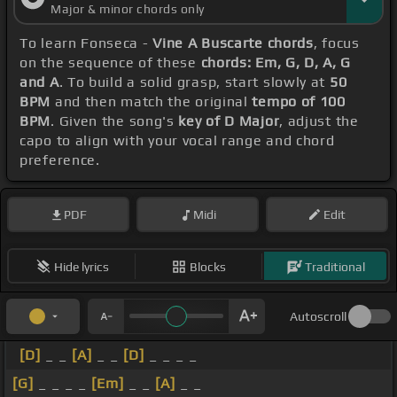
Major & minor chords only
To learn Fonseca -
Vine A Buscarte chords
, focus
on the sequence of these
chords: Em, G, D, A, G
and A
. To build a solid grasp, start slowly at
50
BPM
and then match the original
tempo of 100
BPM
. Given the song's
key of D Major
, adjust the
capo to align with your vocal range and chord
preference.
PDF
Midi
Edit
Hide lyrics
Blocks
Traditional
Autoscroll
[D]
_ _
[A]
_ _
[D]
_ _ _ _
[G]
_ _ _ _
[Em]
_ _
[A]
_ _