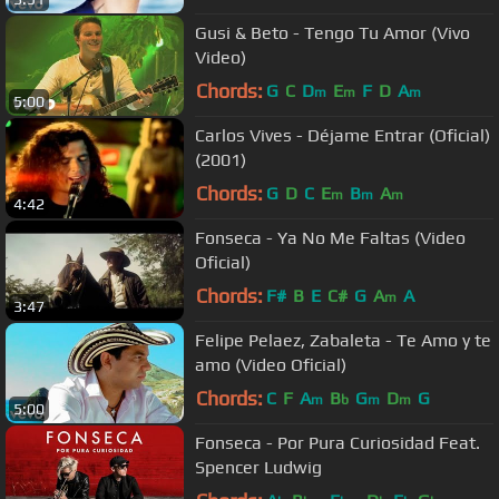
Gusi & Beto - Tengo Tu Amor (Vivo
Video)
Chords:
G
C
D
E
F
D
A
m
m
m
5:00
Carlos Vives - Déjame Entrar (Oficial)
(2001)
Chords:
G
D
C
E
B
A
m
m
m
4:42
Fonseca - Ya No Me Faltas (Video
Oficial)
Chords:
F#
B
E
C#
G
A
A
m
3:47
Felipe Pelaez, Zabaleta - Te Amo y te
amo (Video Oficial)
Chords:
C
F
A
B
G
D
G
m
b
m
m
5:00
Fonseca - Por Pura Curiosidad Feat.
Spencer Ludwig