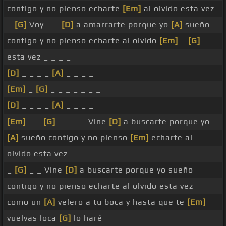
contigo y no pienso echarte
[Em]
al olvido esta vez
_
[G]
Voy _ _
[D]
a amarrarte porque yo
[A]
sueño
contigo y no pienso echarte al olvido
[Em]
_
[G]
_
esta vez _ _ _ _
[D]
_ _ _ _
[A]
_ _ _ _
[Em]
_
[G]
_ _ _ _ _ _ _
[D]
_ _ _ _
[A]
_ _ _ _
[Em]
_ _
[G]
_ _ _ _ Vine
[D]
a buscarte porque yo
[A]
sueño contigo y no pienso
[Em]
echarte al
olvido esta vez
_
[G]
_ _ Vine
[D]
a buscarte porque yo sueño
contigo y no pienso echarte al olvido esta vez
como un
[A]
velero a tu boca y hasta que te
[Em]
vuelvas loca
[G]
lo haré