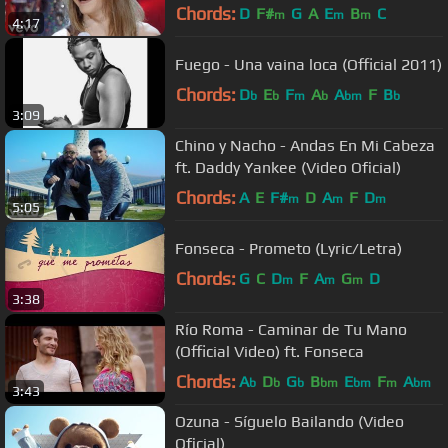
Chords:
D
F#
G
A
E
B
C
m
m
m
4:17
Fuego - Una vaina loca (Official 2011)
Chords:
D
E
F
A
A
F
B
b
b
m
b
bm
b
3:09
Chino y Nacho - Andas En Mi Cabeza
ft. Daddy Yankee (Video Oficial)
Chords:
A
E
F#
D
A
F
D
m
m
m
5:05
Fonseca - Prometo (Lyric/Letra)
Chords:
G
C
D
F
A
G
D
m
m
m
3:38
Río Roma - Caminar de Tu Mano
(Official Video) ft. Fonseca
Chords:
A
D
G
B
E
F
A
b
b
b
bm
bm
m
bm
3:43
Ozuna - Síguelo Bailando (Video
Oficial)