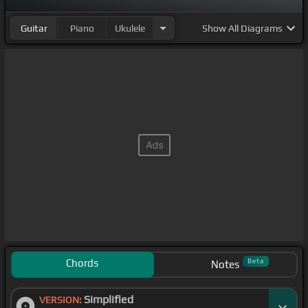
Guitar
Piano
Ukulele
Show
All Diagrams
Chords
Beta
Notes
Simplified
VERSION: