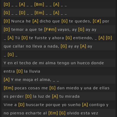
[D]
_ _
[A]
_ _
[Bm]
_ _
[A]
_ _
[G]
_ _
[D]
_ _
[Em]
_ _
[A]
_ _
[D]
Nunca he
[A]
dicho que
[G]
te quedes,
[C#]
por
[D]
temor a que te
[F#m]
vayas, ay
[G]
ay ay
_
[A]
Tú
[D]
te fuiste y ahora
[G]
entiendo, _
[A]
[D]
que callar no lleva a nada,
[G]
ay ay
[A]
ay
_
[G]
_
Y en el techo de mi alma tengo un hueco donde
entra
[D]
la lluvia
[A]
Y me moja el alma, _ _
[Em]
pocas cosas me
[G]
dan miedo y una de ellas
es perder
[D]
la luz de
[A]
tu mirada
Vine a
[D]
buscarte porque yo sueño
[A]
contigo y
no pienso echarte al
[Em]
[G]
olvido esta vez