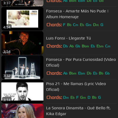
Chords:
A
B
E
D
E
G
b
bm
bm
b
b
b
3:37
Fonseca - Amarte Más No Pude |
Album Homenaje
Chords:
F
B
C
E
G
D
G
b
m
b
m
m
4:54
Luis Fonsi - Llegaste Tú
Chords:
D
A
G
B
E
E
C
b
b
b
bm
b
bm
m
3:54
Fonseca - Por Pura Curiosidad (Video
Oficial)
Chords:
A
B
E
D
E
B
G
b
bm
bm
b
b
b
b
3:32
Piso 21 - Me llamas (Lyric Video
Oficial)
Chords:
D
E
F
G
D
B
G
m
b
m
b
3:14
La Sonora Dinamita - Qué Bello ft.
Kika Edgar