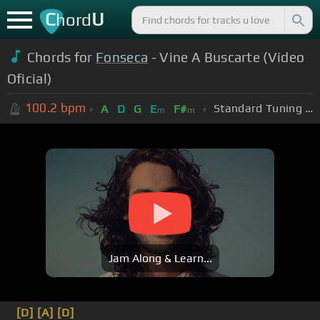
C
U
hord
Chords for
Fonseca
- Vine A Buscarte (Video
Oficial)
100.2
bpm
Standard Tuning (EADGBE)
A
D
G
E
F#
m
m
Jam Along & Learn...
[D]
[A]
[D]