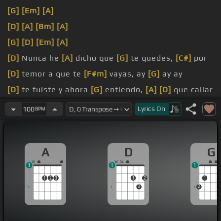
[G]
[Em]
[A]
[D]
[A]
[Bm]
[A]
[G]
[D]
[Em]
[A]
[D]
Nunca he
[A]
dicho que
[G]
te quedes,
[C#]
por
[D]
temor a que te
[F#m]
vayas, ay
[G]
ay ay
[D]
te fuiste y ahora
[G]
entiendo,
[A]
[D]
que callar
no lleva a nada,
[G]
ay ay
[A]
ay
Lyrics
On
100
BPM
Y en el techo de mi alma tengo un hueco donde
entra
[D]
la lluvia
A
D
G
[Em]
pocas cosas me
[G]
dan miedo y una de ellas
1
1
1
es perder
[D]
la luz de
[A]
tu mirada
1
2
3
1
2
1
3
2