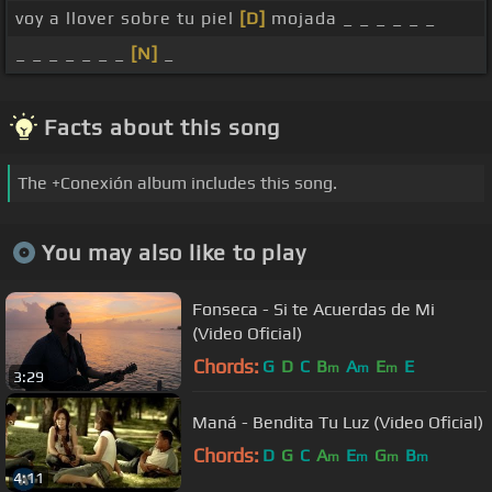
voy a llover sobre tu piel
[D]
mojada _ _ _ _ _ _
_ _ _ _ _ _ _
[N]
_
Facts about this song
The +Conexión album includes this song.
You may also like to play
Fonseca - Si te Acuerdas de Mi
(Video Oficial)
Chords:
G
D
C
B
A
E
E
m
m
m
3:29
Maná - Bendita Tu Luz (Video Oficial)
Chords:
D
G
C
A
E
G
B
m
m
m
m
4:11