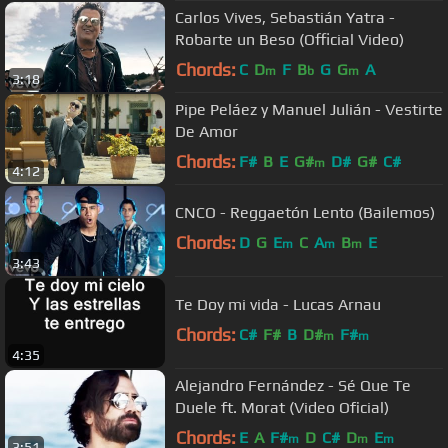
Carlos Vives, Sebastián Yatra -
Robarte un Beso (Official Video)
Chords:
C
D
F
B
G
G
A
m
b
m
3:18
Pipe Peláez y Manuel Julián - Vestirte
De Amor
Chords:
F#
B
E
G#
D#
G#
C#
m
4:12
CNCO - Reggaetón Lento (Bailemos)
Chords:
D
G
E
C
A
B
E
m
m
m
3:43
Te Doy mi vida - Lucas Arnau
Chords:
C#
F#
B
D#
F#
m
m
4:35
Alejandro Fernández - Sé Que Te
Duele ft. Morat (Video Oficial)
Chords:
E
A
F#
D
C#
D
E
m
m
m
3:51