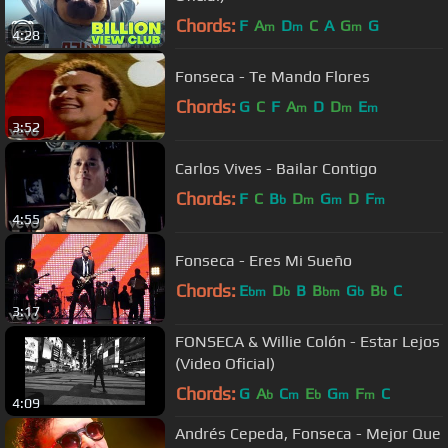
Chords:
F
A
D
C
A
G
G
m
m
m
4:28
Fonseca - Te Mando Flores
Chords:
G
C
F
A
D
D
E
m
m
m
3:52
Carlos Vives - Bailar Contigo
Chords:
F
C
B
D
G
D
F
b
m
m
m
4:55
Fonseca - Eres Mi Sueño
Chords:
E
D
B
B
G
B
C
bm
b
bm
b
b
3:17
FONSECA & Willie Colón - Estar Lejos
(Video Oficial)
Chords:
G
A
C
E
G
F
C
b
m
b
m
m
4:09
Andrés Cepeda, Fonseca - Mejor Que