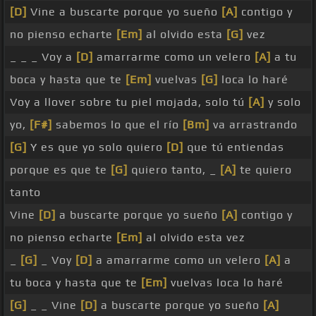
[D]
Vine a buscarte porque yo sueño
[A]
contigo y
no pienso echarte
[Em]
al olvido esta
[G]
vez
_ _ _ Voy a
[D]
amarrarme como un velero
[A]
a tu
boca y hasta que te
[Em]
vuelvas
[G]
loca lo haré
Voy a llover sobre tu piel mojada, solo tú
[A]
y solo
yo,
[F#]
sabemos lo que el río
[Bm]
va arrastrando
[G]
Y es que yo solo quiero
[D]
que tú entiendas
porque es que te
[G]
quiero tanto, _
[A]
te quiero
tanto
Vine
[D]
a buscarte porque yo sueño
[A]
contigo y
no pienso echarte
[Em]
al olvido esta vez
_
[G]
_ Voy
[D]
a amarrarme como un velero
[A]
a
tu boca y hasta que te
[Em]
vuelvas loca lo haré
[G]
_ _ Vine
[D]
a buscarte porque yo sueño
[A]