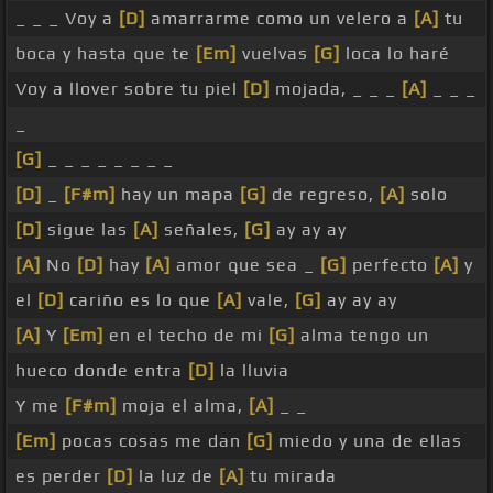
_ _ _ Voy a
[D]
amarrarme como un velero a
[A]
tu
boca y hasta que te
[Em]
vuelvas
[G]
loca lo haré
Voy a llover sobre tu piel
[D]
mojada, _ _ _
[A]
_ _ _
_
[G]
_ _ _ _ _ _ _ _
[D]
_
[F#m]
hay un mapa
[G]
de regreso,
[A]
solo
[D]
sigue las
[A]
señales,
[G]
ay ay ay
[A]
No
[D]
hay
[A]
amor que sea _
[G]
perfecto
[A]
y
el
[D]
cariño es lo que
[A]
vale,
[G]
ay ay ay
[A]
Y
[Em]
en el techo de mi
[G]
alma tengo un
hueco donde entra
[D]
la lluvia
Y me
[F#m]
moja el alma,
[A]
_ _
[Em]
pocas cosas me dan
[G]
miedo y una de ellas
es perder
[D]
la luz de
[A]
tu mirada