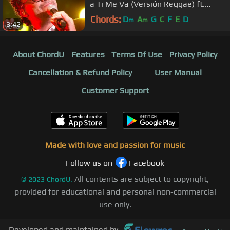
a Ti Me Va (Versión Reggae) ft.
Fonseca
Chords:
D
A
G
C
F
E
D
m
m
3:42
About ChordU
Features
Terms Of Use
Privacy Policy
Cancellation & Refund Policy
User Manual
Customer Support
Made with love and passion for music
Follow us on
Facebook
All contents are subject to copyright,
©
2023
ChordU.
provided for educational and personal non-commercial
use only.
Developed and maintained by