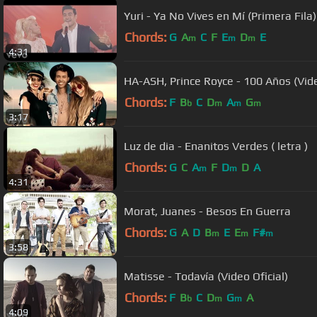
Yuri - Ya No Vives en Mí (Primera Fila) 
Chords:
G
A
C
F
E
D
E
m
m
m
4:31
HA-ASH, Prince Royce - 100 Años (Vide
Chords:
F
B
C
D
A
G
b
m
m
m
3:17
Luz de dia - Enanitos Verdes ( letra )
Chords:
G
C
A
F
D
D
A
m
m
4:31
Morat, Juanes - Besos En Guerra
Chords:
G
A
D
B
E
E
F#
m
m
m
3:58
Matisse - Todavía (Video Oficial)
Chords:
F
B
C
D
G
A
b
m
m
4:09