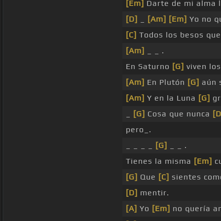
[Em]
Darte de mi alma 
[D]
_
[Am]
[Em]
Yo no q
[C]
Todos los besos qu
[Am]
_ _ .
En Saturno
[G]
viven los
[Am]
En Plutón
[G]
aún 
[Am]
Y en la Luna
[G]
gr
_
[G]
Cosa que nunca
[D
pero_.
_ _ _ _
[G]
_ _ .
Tienes la misma
[Em]
cu
[G]
Que
[C]
sientes com
[D]
mentir.
[A]
Yo
[Em]
no quería a