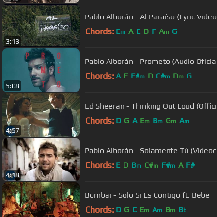
Pablo Alborán - Al Paraíso (Lyric Video
Chords:
E
A
E
D
F
A
G
m
m
3:13
Pablo Alborán - Prometo (Audio Oficial
Chords:
A
E
F#
D
C#
D
G
m
m
m
5:08
Ed Sheeran - Thinking Out Loud (Offic
Chords:
D
G
A
E
B
G
A
m
m
m
m
4:57
Pablo Alborán - Solamente Tú (Videocli
Chords:
E
D
B
C#
F#
A
F#
m
m
m
4:18
Bombai - Solo Si Es Contigo ft. Bebe
Chords:
D
G
C
E
A
B
B
m
m
m
b