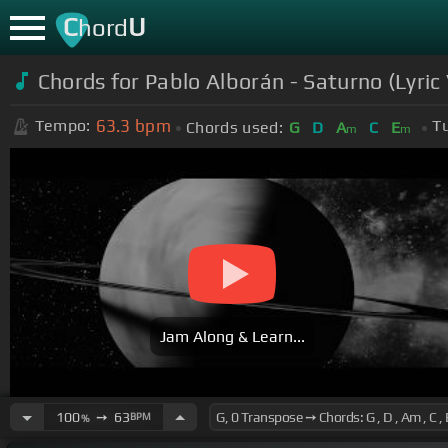
C
U
hord
Chords for Pablo Alborán - Saturno (Lyric
63.3
bpm
Tempo:
T
Chords used:
G
D
A
C
E
m
m
Jam Along & Learn...
100
➙
63
BPM
%