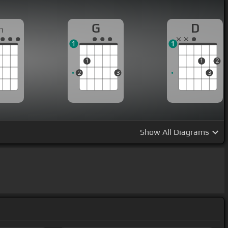
G
D
m
1
1
1
1
2
2
3
3
Show
All Diagrams