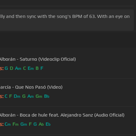
ally and then sync with the song's BPM of 63. With an eye on
lborán - Saturno (Videoclip Oficial)
s:
G
D
A
C
E
B
F
m
m
arcía - Que Nos Pasó (Video)
s:
C
F
D
G
A
G
B
m
m
m
b
Alborán - Boca de hule feat. Alejandro Sanz (Audio Oficial)
s:
C
F
G
F
G
A
E
m
m
m
b
b