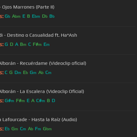
- Ojos Marrones (Parte II)
s:
G
A
E
B
E
D
B
b
bm
bm
b
b
i - Destino o Casualidad ft. Ha*Ash
s:
G
D
A
B
C
F#
E
m
m
m
Alborán - Recuérdame (Videoclip oficial)
s:
C
G
D
E
G
A
C
m
b
m
b
m
lborán - La Escalera (Videoclip Oficial)
s:
G#
F#
E
A
C#
B
D
m
m
m
a Lafourcade - Hasta la Raíz (Audio)
s:
E
G
C
A
F
G
b
m
m
b
m
bm