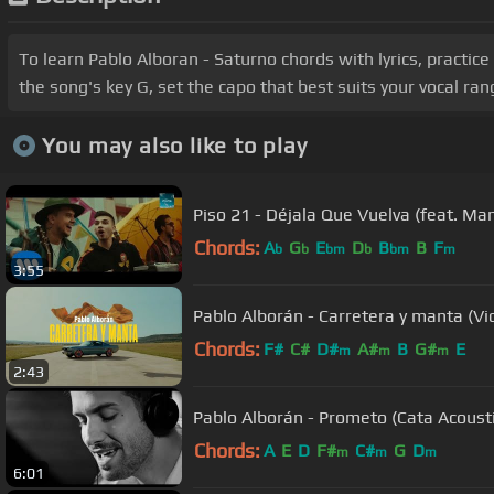
To learn Pablo Alboran - Saturno chords with lyrics, practic
the song's key G, set the capo that best suits your vocal ran
You may also like to play
Piso 21 - Déjala Que Vuelva (feat. Manu
Chords:
A
G
E
D
B
B
F
b
b
bm
b
bm
m
3:55
Pablo Alborán - Carretera y manta (Vid
Chords:
F#
C#
D#
A#
B
G#
E
m
m
m
2:43
Pablo Alborán - Prometo (Cata Acoust
Chords:
A
E
D
F#
C#
G
D
m
m
m
6:01