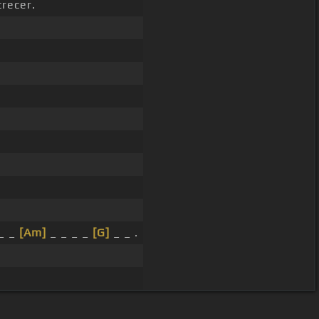
crecer.
_ _
[Am]
_ _ _ _
[G]
_ _ .