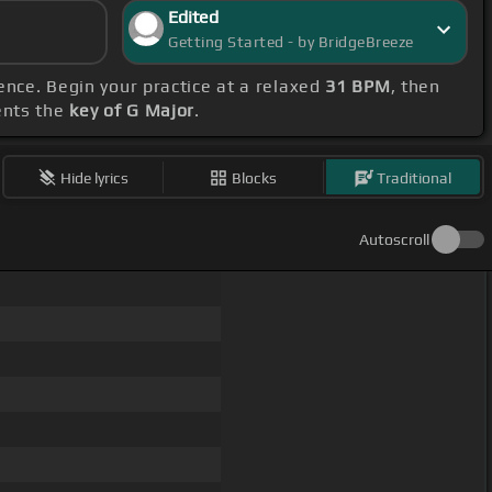
Edited
Getting Started - by BridgeBreeze
ence. Begin your practice at a relaxed
31 BPM
, then
ents the
key of G Major
.
Hide lyrics
Blocks
Traditional
Autoscroll