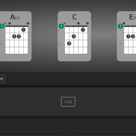
A
C
E
m
1
1
1
1
1
2
3
2
1
2
3