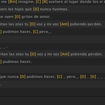
e me
[Bm]
imagine,
[C]
[B]
vuelven al lugar donde los vi 
ven los hijos que
[D]
nunca tuvimos.
se oyen
[D]
gritos de amor.
itan las olas tu
[D]
voz y mi voz
[Am]
pidiendo perdón.
]
pudimos hacer,
[C]
pero_.
_ _ .
itan las olas tu
[D]
voz y mi voz
[Am]
pidiendo perdón.
]
pudimos hacer.
que nunca
[D]
pudimos hacer,
[C]
_ pero_.
[D]
_
[G]
_ _ 
.