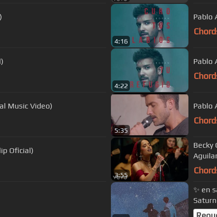
)
Pablo A
Chord
4:16
)
Pablo A
Chord
4:22
ial Music Video)
Pablo 
Chord
5:35
Becky 
p Oficial)
Aguila
Chord
3:55
✨ en s
Saturn
Requ