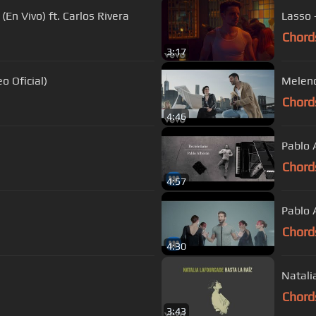
(En Vivo) ft. Carlos Rivera
Lasso 
Chord
3:17
o Oficial)
Melend
Chord
4:46
Pablo 
Chord
4:57
Pablo A
Chord
4:30
Natali
Chord
3:43