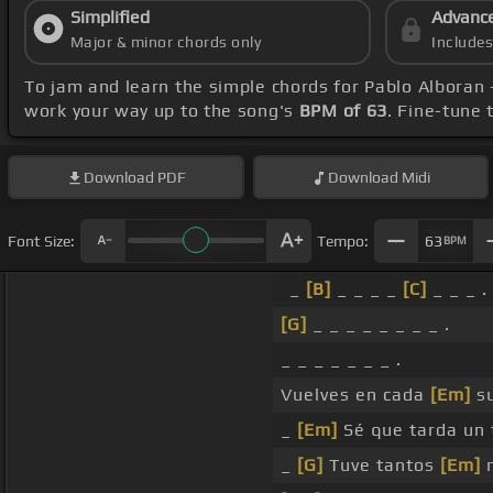
Simplified
Advanc
Major & minor chords only
Include
To jam and learn the simple chords for Pablo Alboran
work your way up to the song's
BPM of 63
. Fine-tune
Download
PDF
Download
Midi
Font Size:
Tempo:
63
BPM
_
[B]
_ _ _ _
[C]
_ _ _ .
[G]
_ _ _ _ _ _ _ _ .
_ _ _ _ _ _ _ .
Vuelves en cada
[Em]
su
_
[Em]
Sé que tarda un
_
[G]
Tuve tantos
[Em]
m