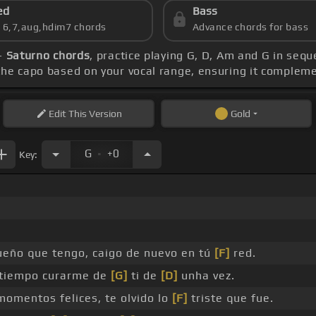
ed
Bass
s 6,7,aug,hdim7 chords
Advance chords for bass
 -
Saturno chords
, practice playing G, D, Am and G in sequ
 the capo based on your vocal range, ensuring it complem
Edit
This Version
Gold
.
G
+0
Key:
eño que tengo, caigo de nuevo en tú
[F]
red.
 tiempo curarme de
[G]
ti de
[D]
unha vez.
omentos felices, te olvido lo
[F]
triste que fue.