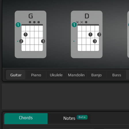
G
D
1
1
1
1
2
2
3
3
Guitar
Piano
Ukulele
Mandolin
Banjo
Bass
Chords
Beta
Notes