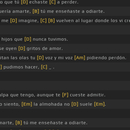
lo que tú
[D]
echaste
[C]
a perder.
uería amarte,
[B]
tú me enseñaste a odiarte.
e me
[D]
imagine,
[C]
[B]
vuelven al lugar donde los vi cr
 hijos que
[D]
nunca tuvimos.
se oyen
[D]
gritos de amor.
itan las olas tu
[D]
voz y mi voz
[Am]
pidiendo perdón.
]
pudimos hacer,
[C]
_ .
lpa que tengo, aunque te
[F]
cueste admitir.
o siento,
[Em]
la almohada no
[D]
suele
[Em]
.
marte,
[B]
tú me enseñaste a odiarte.