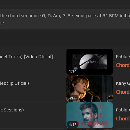
e the chord sequence G, D, Am, G. Set your pace at 31 BPM initi
ge.
el Turizo) [Video Oficial]
Pablo A
Chord
4:14
eoclip Oficial)
Kany G
Chord
3:08
ic Sessions)
Pablo 
Chord
4:13