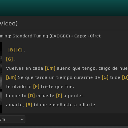
 Video)
uning:
Standard Tuning (EADGBE)
Capo:
+0
fret
[B]
[C]
.
[G]
.
Vuelves en cada
[Em]
sueño que tengo, caigo de nue
[Em]
Sé que tarda un tiempo curarme de
[G]
ti de
[D
te olvido lo
[F]
triste que fue.
lo que tú
[D]
echaste
[C]
a perder.
amarte,
[B]
tú me enseñaste a odiarte.
[D]
imagine,
[C]
[B]
vuelven al lugar donde los vi crec