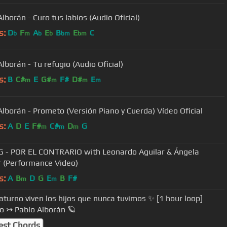
lborán - Curo tus labios (Audio Oficial)
s:
D
F
A
E
B
E
C
b
m
b
b
bm
bm
lborán - Tu refugio (Audio Oficial)
s:
B
C#
E
G#
F#
D#
E
m
m
m
m
Alborán - Prometo (Versión Piano y Cuerda) Vídeo Oficial
s:
A
D
E
F#
C#
D
G
m
m
m
G - POR EL CONTRARIO with Leonardo Aguilar & Ángela
r (Performance Video)
s:
A
B
D
G
E
B
F#
m
m
aturno viven los hijos que nunca tuvimos ✨ [1 hour loop]
o ↣ Pablo Alborán 🪐
est Chords