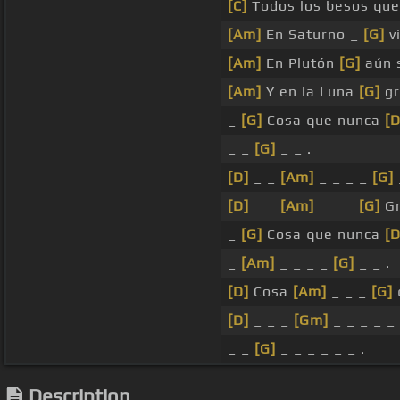
[C]
Todos los besos qu
[Am]
En Saturno _
[G]
vi
[Am]
En Plutón
[G]
aún 
[Am]
Y en la Luna
[G]
gr
_
[G]
Cosa que nunca
[D
_ _
[G]
_ _ .
[D]
_ _
[Am]
_ _ _ _
[G]
[D]
_ _
[Am]
_ _ _
[G]
Gr
_
[G]
Cosa que nunca
[D
_
[Am]
_ _ _ _
[G]
_ _ .
[D]
Cosa
[Am]
_ _ _
[G]
[D]
_ _ _
[Gm]
_ _ _ _ _ 
_ _
[G]
_ _ _ _ _ _ .
Description