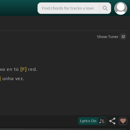
Show
Tuner
vo en tú
[F]
red.
]
unha vez.
er.
Lyrics
On