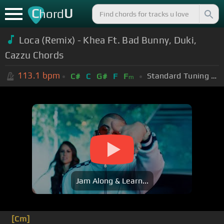
C
U
hord
Loca (Remix) - Khea Ft. Bad Bunny, Duki,
Cazzu Chords
113.1
bpm
Standard Tuning (EADGBE)
C#
C
G#
F
F
m
Jam Along & Learn...
[Cm]