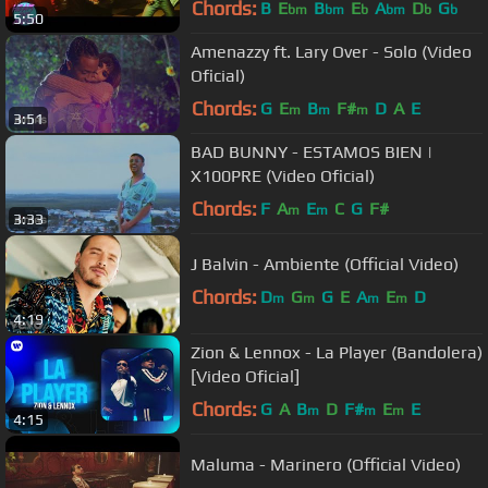
Chords:
B
E
B
E
A
D
G
bm
bm
b
bm
b
b
5:50
Amenazzy ft. Lary Over - Solo (Video
Oficial)
Chords:
G
E
B
F#
D
A
E
m
m
m
3:51
BAD BUNNY - ESTAMOS BIEN |
X100PRE (Video Oficial)
Chords:
F
A
E
C
G
F#
m
m
3:33
J Balvin - Ambiente (Official Video)
Chords:
D
G
G
E
A
E
D
m
m
m
m
4:19
Zion & Lennox - La Player (Bandolera)
[Video Oficial]
Chords:
G
A
B
D
F#
E
E
m
m
m
4:15
Maluma - Marinero (Official Video)