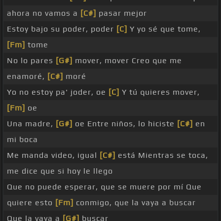
ahora no vamos a
[C#]
pasar mejor
Estoy bajo su poder, poder
[C]
Y yo sé que tome,
[Fm]
tome
No lo pares
[G#]
mover, mover Creo que me
enamoré,
[C#]
moré
Yo no estoy pa' joder, oe
[C]
Y tú quieres mover,
[Fm]
oe
Una madre,
[G#]
oe Entre niños, lo hiciste
[C#]
en
mi boca
Me manda video, igual
[C#]
está Mientras se toca,
me dice que si hoy le llego
Que no puede esperar, que se muere por mí Que
quiere esto
[Fm]
conmigo, que la vaya a buscar
Que la vaya a
[G#]
buscar