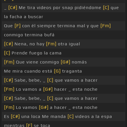
_
[C#]
Me tira videos por snap pidiéndome
[C]
que
la facha a buscar
Que
[F]
con él siempre termina mal y que
[Fm]
conmigo termina bufá
[C#]
Nena, no hay
[Fm]
otra igual
[C]
Prende fuego la cama
[Fm]
Que viene conmigo
[G#]
nomás
Me mira cuando está
[G]
traganta
[C#]
Sabe, bebe, _
[C]
que vamos a hacer
[Fm]
Lo vamos a
[G#]
hacer _ esta noche
[C#]
Sabe, bebe, _
[C]
que vamos a hacer
[Fm]
Lo vamos
[G#]
a hacer _ esta noche
Es
[C#]
una loca Me manda
[C]
videos a la espa
mientras
[F]
se toca