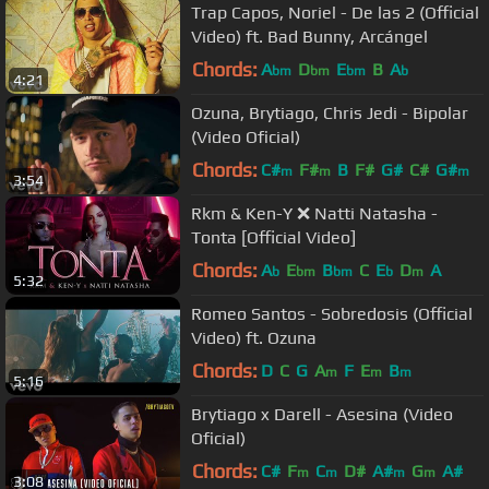
Trap Capos, Noriel - De las 2 (Official
Video) ft. Bad Bunny, Arcángel
Chords:
A
D
E
B
A
bm
bm
bm
b
4:21
Ozuna, Brytiago, Chris Jedi - Bipolar
(Video Oficial)
Chords:
C#
F#
B
F#
G#
C#
G#
m
m
m
3:54
Rkm & Ken-Y ❌ Natti Natasha -
Tonta [Official Video]
Chords:
A
E
B
C
E
D
A
b
bm
bm
b
m
5:32
Romeo Santos - Sobredosis (Official
Video) ft. Ozuna
Chords:
D
C
G
A
F
E
B
m
m
m
5:16
Brytiago x Darell - Asesina (Video
Oficial)
Chords:
C#
F
C
D#
A#
G
A#
m
m
m
m
3:08