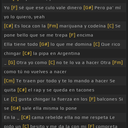
Yo
[F]
sé que ese culo vale dinero
[G#]
Pero pa' mí
yo lo quiero, yeah
[C#]
Es loca con la
[Fm]
marijuana y codeína
[C]
Se
pone bello que se me trepa
[F]
encima
Ella tiene todo
[G#]
lo que me domina
[C]
Que rico
chingar
[C#]
la pipa en Argentina
_
[G]
Otra yo como
[C]
no te lo va a hacer Otra
[Fm]
como tú no vuelves a nacer
[Cm]
Te traen por todo y te lo mando a hacer Se
quita
[C#]
el rap y se queda en tacones
Le
[C]
gusta chingar la fuerza en los
[F]
balcones Si
se
[G#]
sale ella misma lo pone
En la _
[C#]
cama rebelde ella no me respeta Le
pido un
[C]
besito y me da la con mi
[F]
compreta