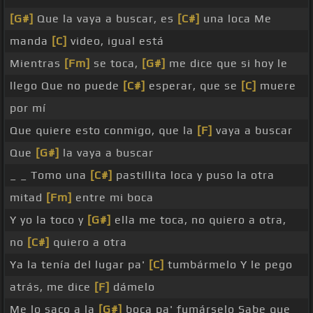
[G#]
Que la vaya a buscar, es
[C#]
una loca Me
manda
[C]
video, igual está
Mientras
[Fm]
se toca,
[G#]
me dice que si hoy le
llego Que no puede
[C#]
esperar, que se
[C]
muere
por mí
Que quiere esto conmigo, que la
[F]
vaya a buscar
Que
[G#]
la vaya a buscar
_ _ Tomo una
[C#]
pastillita loca y puso la otra
mitad
[Fm]
entre mi boca
Y yo la toco y
[G#]
ella me toca, no quiero a otra,
no
[C#]
quiero a otra
Ya la tenía del lugar pa'
[C]
tumbármelo Y le pego
atrás, me dice
[F]
dámelo
Me lo saco a la
[G#]
boca pa' fumárselo Sabe que