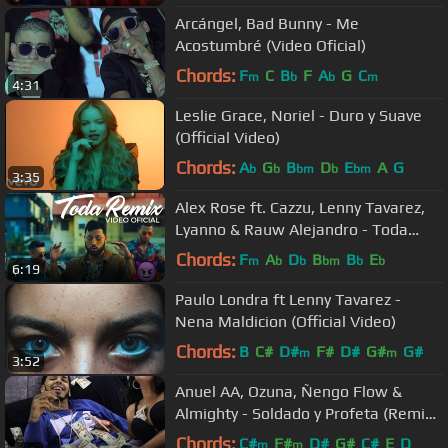
Arcángel, Bad Bunny - Me
Acostumbré (Video Oficial)
Chords:
F
C
B
F
A
G
C
m
b
b
m
4:31
Leslie Grace, Noriel - Duro y Suave
(Official Video)
Chords:
A
G
B
D
E
A
G
b
b
bm
b
bm
3:35
Alex Rose ft. Cazzu, Lenny Tavarez,
Lyanno & Rauw Alejandro - Toda
(Remix) [Video Oficial]
Chords:
F
A
D
B
B
E
m
b
b
bm
b
b
6:19
Paulo Londra ft Lenny Tavarez -
Nena Maldicion (Official Video)
Chords:
B
C#
D#
F#
D#
G#
G#
m
m
3:52
Anuel AA, Ozuna, Ñengo Flow &
Almighty - Soldado y Profeta (Remix)
[Official Video]
Chords:
C#
F#
D#
G#
C#
E
D
m
m