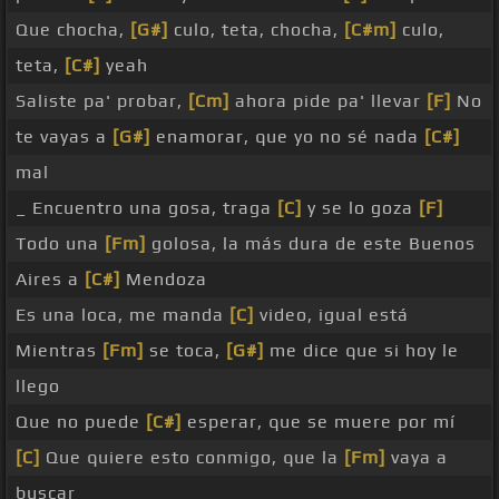
Que chocha,
[G#]
culo, teta, chocha,
[C#m]
culo,
teta,
[C#]
yeah
Saliste pa' probar,
[Cm]
ahora pide pa' llevar
[F]
No
te vayas a
[G#]
enamorar, que yo no sé nada
[C#]
mal
_ Encuentro una gosa, traga
[C]
y se lo goza
[F]
Todo una
[Fm]
golosa, la más dura de este Buenos
Aires a
[C#]
Mendoza
Es una loca, me manda
[C]
video, igual está
Mientras
[Fm]
se toca,
[G#]
me dice que si hoy le
llego
Que no puede
[C#]
esperar, que se muere por mí
[C]
Que quiere esto conmigo, que la
[Fm]
vaya a
buscar