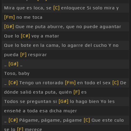
Mira que es loca, se
[C]
enloquece Si solo mira y
[Fm]
no me toca
[G#]
Que me puta aburre, que no puede aguantar
Que lo
[C#]
voy a matar
Que lo bote en la cama, lo agarre del cucho Y no
pueda
[F]
respirar
_
[G#]
_
Toso, baby
_
[C#]
Tengo un rotorado
[Fm]
en todo el sex
[C]
De
dónde salió esta puta, quién
[F]
es
Todos se preguntan si
[G#]
lo hago bien Yo les
enseñé a toda esa dicha mujer
_
[C#]
Págame, págame, págame
[C]
Que este culo
se lo
[F]
merece