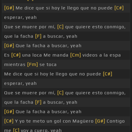
[G#]
Me dice que si hoy le llego que no puede
[C#]
esperar, yeah
Que se muere por mí,
[C]
que quiere esto conmigo,
que la facha
[F]
a buscar, yeah
[G#]
Que la facha a buscar, yeah
Es
[C#]
una loca Me manda
[Cm]
videos a la espa
mientras
[Fm]
se toca
Me dice que si hoy le llego que no puede
[C#]
esperar, yeah
Que se muere por mí,
[C]
que quiere esto conmigo,
que la facha
[F]
a buscar, yeah
[G#]
Que la facha a buscar, yeah
[C#]
Y yo te meto un gol con Magüero
[G#]
Contigo
me
[C]
voy a cuero, yeah