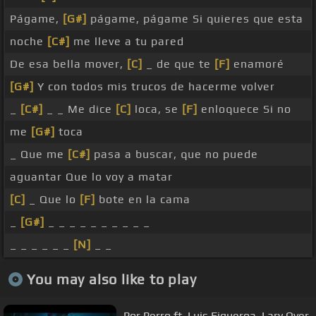
Págame,
[G#]
págame, págame Si quieres que esta
noche
[C#]
me lleve a tu pared
De esa bella mover,
[C]
_ de que te
[F]
enamoré
[G#]
Y con todos mis trucos de hacerme volver
_
[C#]
_ _ Me dice
[C]
loca, se
[F]
enloquece Si no
me
[G#]
toca
_ Que me
[C#]
pasa a buscar, que no puede
aguantar Que lo voy a matar
[C]
_ Que lo
[F]
bote en la cama
_
[G#]
_ _ _ _ _ _ _ _ _ _
_ _ _ _ _ _
[N]
_ _
You may also like to play
Por Perro ft. Luis Figueroa, Lary Over