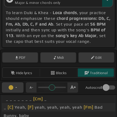
Major & minor chords only
To learn Duki & Khea -
Loca chords
, your practice
should emphasize these
chord progressions: Db, C,
Fm, Ab, Db, C, F and Ab
. Set your pace at
56 BPM
initially and then sync up with the song's
BPM of
113
. With an eye on the
song's key Ab Major
, set
the capo that best suits your vocal range.
PDF
Midi
Edit
Hide lyrics
Blocks
Traditional
Autoscroll
_ _ _ _ _ _ _
[Cm]
_
_
[C]
Yeah,
[F]
yeah, yeah, yeah, yeah
[Fm]
Bad
Bunny, baby