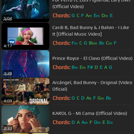
(Official Video)
Chords:
G
C
F
A
E
D
E
m
m
m
5:04
Cardi B, Bad Bunny & J Balvin - I Like
It [Official Music Video]
Chords:
F
C
G
B
B
C
F
m
bm
b
m
4:17
Prince Royce - El Clavo (Official Video)
Chords:
B
E
F#
D
E
A
G
m
m
3:28
Arcángel, Bad Bunny - Original (Video
Oficial)
Chords:
G
C
D
A
F
G
B
b
m
b
4:09
KAROL G - Mi Cama (Official Video)
Chords:
D
A
A
F
D
E
E
m
m
m
2:33