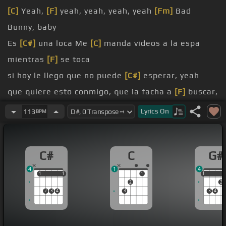
[C]
Yeah,
[F]
yeah, yeah, yeah, yeah
[Fm]
Bad
Bunny, baby
Es
[C#]
una loca Me
[C]
manda videos a la espa
mientras
[F]
se toca
si hoy le llego que no puede
[C#]
esperar, yeah
que quiere esto conmigo, que la facha a
[F]
buscar,
yeah
Lyrics
On
113
BPM
[C#]
yeah
[C]
videos a la espa mientras
[F]
se toca
C#
C
G#
si hoy le llego que no puede
[C#]
esperar, yeah
4
1
4
1
1
1
1
1
1
1
2
2
2
3
4
3
3
4