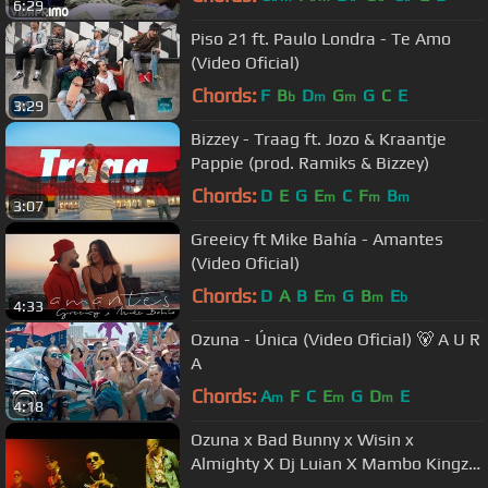
6:29
Piso 21 ft. Paulo Londra - Te Amo
(Video Oficial)
Chords:
F
B
D
G
G
C
E
b
m
m
3:29
Bizzey - Traag ft. Jozo & Kraantje
Pappie (prod. Ramiks & Bizzey)
Chords:
D
E
G
E
C
F
B
m
m
m
3:07
Greeicy ft Mike Bahía - Amantes
(Video Oficial)
Chords:
D
A
B
E
G
B
E
m
m
b
4:33
Ozuna - Única (Video Oficial) 🐻 A U R
A
Chords:
A
F
C
E
G
D
E
m
m
m
4:18
Ozuna x Bad Bunny x Wisin x
Almighty X Dj Luian X Mambo Kingz -
Solita