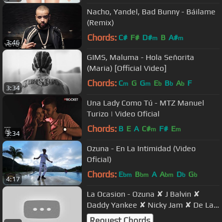
Nacho, Yandel, Bad Bunny - Báilame
(Remix)
Chords:
C#
F#
D#
B
A#
m
m
3:46
GIMS, Maluma - Hola Señorita
(Maria) [Official Video]
Chords:
C
G
G
E
B
A
F
m
m
b
b
b
3:34
Una Lady Como Tú - MTZ Manuel
Turizo | Video Oficial
Chords:
B
E
A
C#
F#
E
m
m
3:34
Ozuna - En La Intimidad (Video
Oficial)
Chords:
E
B
A
A
D
G
bm
bm
bm
b
b
4:17
La Ocasion - Ozuna ✘ J Balvin ✘
Daddy Yankee ✘ Nicky Jam ✘ De La
Ghetto ✘ Anuel AA ✘ Arcangel
Request Chords