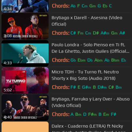
Chords:
A
F
C
G
G
E
C
b
m
m
b
4:34
Brytiago x Darell - Asesina (Video
Oficial)
Chords:
C#
F
C
D#
A#
G
A#
m
m
m
m
3:08
Paulo Londra - Solo Pienso en Ti ft.
De La Ghetto, Justin Quiles (Official
Video)
Chords:
G
E
D
A
A
B
E
b
bm
b
bm
b
bm
b
4:33
Micro TDH - Tu Turno ft. Neutro
Shorty x Big Soto (Audio 2018)
Chords:
F#
E
G#
B
D#
C#
B
m
m
m
5:02
Brytiago, Farruko y Lary Over - Abuso
(Video Oficial)
Chords:
A
B
D
F#
B
E
F#
m
m
m
4:40
Dalex - Cuaderno (LETRA) ft Nicky