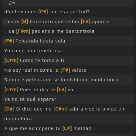
_ ¿A
dónde vienes
[C#]
con esa actitud?
Desde
[B]
hace rato que te las
[F#]
apunta
_ La
[F#m]
paciencia me descontrola
[F#]
Peleando hasta sola
Yo como una tenebrosa
[C#m]
Como te tomo a ti
No soy real ni como lo
[F#]
valora
Siempre pelea a mí se lo olvida en media hora
[F#m]
Pues te di y te
[F#]
va
Ya no sé qué esperar
[D#]
Si dice que me
[C#m]
adora y se lo olvida en
media hora
A que me acompañe tu
[C#]
maldad