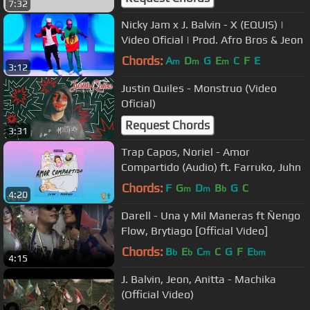
7:32
Nicky Jam x J. Balvin - X (EQUIS) |
Video Oficial | Prod. Afro Bros & Jeon
Chords:
A
D
G
E
C
F
E
m
m
m
3:12
Justin Quiles - Monstruo (Video
Oficial)
Request Chords
3:31
Trap Capos, Noriel - Amor
Compartido (Audio) ft. Farruko, Juhn
Chords:
F
G
D
B
G
C
m
m
b
4:20
Darell - Una y Mil Maneras ft Ñengo
Flow, Brytiago [Official Video]
Chords:
B
E
C
C
G
F
E
b
b
m
bm
4:15
J. Balvin, Jeon, Anitta - Machika
(Official Video)