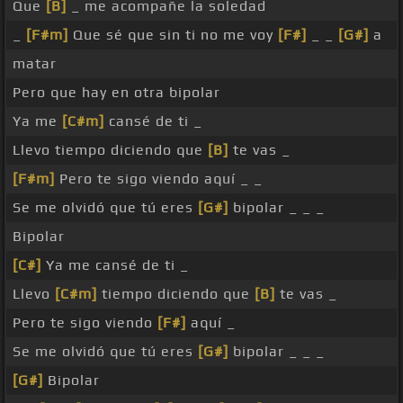
Que
[B]
_ me acompañe la soledad
_
[F#m]
Que sé que sin ti no me voy
[F#]
_ _
[G#]
a
matar
Pero que hay en otra bipolar
Ya me
[C#m]
cansé de ti _
Llevo tiempo diciendo que
[B]
te vas _
[F#m]
Pero te sigo viendo aquí _ _
Se me olvidó que tú eres
[G#]
bipolar _ _ _
Bipolar
[C#]
Ya me cansé de ti _
Llevo
[C#m]
tiempo diciendo que
[B]
te vas _
Pero te sigo viendo
[F#]
aquí _
Se me olvidó que tú eres
[G#]
bipolar _ _ _
[G#]
Bipolar