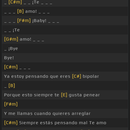
_
[C#m]
_ _ ¡Te _ _ _
_ _ _
[B]
amo! _ _ _
_ _ _
[F#m]
¡Baby! _ _ _
_ _ ¡Te
[G#m]
amo! _ _ _
_ ¡Bye
Bye!
[C#m]
_ _ _
Ya estoy pensando que eres
[C#]
bipolar
_
[B]
Porque esto siempre te
[E]
gusta penear
[F#m]
Y me llamas cuando quieres arreglar
[C#m]
Siempre estás pensando mal Te amo