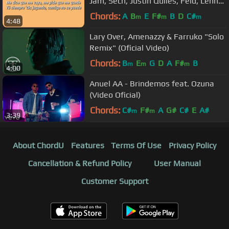
Jam, Sech, Justin Quiles, Feid, Lenny
Tavárez, Rafa Pabön
Chords:
A
B
E
F#
B
D
C#
m
m
m
4:48
Lary Over, Amenazzy & Farruko "Solo
Remix" (Oficial Video)
Chords:
B
E
G
D
A
F#
B
m
m
m
4:00
Anuel AA - Brindemos feat. Ozuna
(Video Oficial)
Chords:
C#
F#
A
G#
C#
E
A#
m
m
3:39
About ChordU
Features
Terms Of Use
Privacy Policy
Cancellation & Refund Policy
User Manual
Customer Support