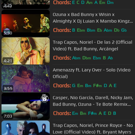
Chords:
E
C
D
A
A
E
D
m
m
m
3:25
Ozuna x Bad Bunny x Wisin x
Almighty X Dj Luian X Mambo Kingz -
Solita
Chords:
B
E
B
E
A
D
G
bm
bm
b
bm
b
b
5:50
Trap Capos, Noriel - De las 2 (Official
Video) ft. Bad Bunny, Arcángel
Chords:
A
D
E
B
A
bm
bm
bm
b
4:21
Amenazzy ft. Lary Over - Solo (Video
Oficial)
Chords:
G
E
B
F#
D
A
E
m
m
m
3:51
Casper, Nio García, Darell, Nicky Jam,
Bad Bunny, Ozuna - Te Bote Remix
(Video Oficial)
Chords:
E
B
F#
A
E
D
B
m
m
m
7:03
Trap Capos, Noriel, Prince Royce - No
Love (Official Video) ft. Bryant Myers