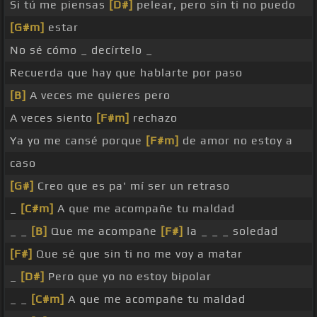
Si tú me piensas
[D#]
pelear, pero sin ti no puedo
[G#m]
estar
No sé cómo _ decírtelo _
Recuerda que hay que hablarte por paso
[B]
A veces me quieres pero
A veces siento
[F#m]
rechazo
Ya yo me cansé porque
[F#m]
de amor no estoy a
caso
[G#]
Creo que es pa' mí ser un retraso
_
[C#m]
A que me acompañe tu maldad
_ _
[B]
Que me acompañe
[F#]
la _ _ _ soledad
[F#]
Que sé que sin ti no me voy a matar
_
[D#]
Pero que yo no estoy bipolar
_ _
[C#m]
A que me acompañe tu maldad