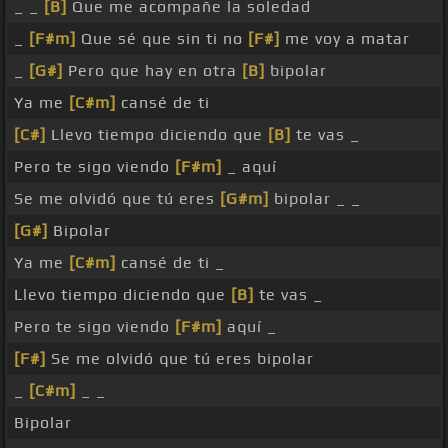
_ _
[B]
Que me acompañe la soledad
_
[F#m]
Que sé que sin ti no
[F#]
me voy a matar
_
[G#]
Pero que hay en otra
[B]
bipolar
Ya me
[C#m]
cansé de ti
[C#]
Llevo tiempo diciendo que
[B]
te vas _
Pero te sigo viendo
[F#m]
_ aquí
Se me olvidó que tú eres
[G#m]
bipolar _ _
[G#]
Bipolar
Ya me
[C#m]
cansé de ti _
Llevo tiempo diciendo que
[B]
te vas _
Pero te sigo viendo
[F#m]
aquí _
[F#]
Se me olvidó que tú eres bipolar
_
[C#m]
_ _
Bipolar