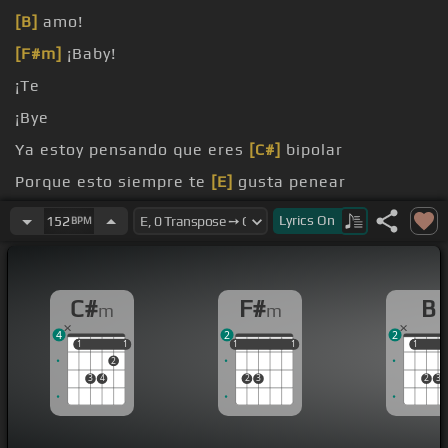
[B]
amo!
[F#m]
¡Baby!
¡Te
¡Bye
Ya estoy pensando que eres
[C#]
bipolar
Porque esto siempre te
[E]
gusta penear
Y me llamas cuando quieres arreglar
Lyrics
On
152
BPM
C#
F#
B
m
m
4
2
2
1
1
1
1
1
1
1
1
1
1
1
1
2
3
4
2
3
2
3