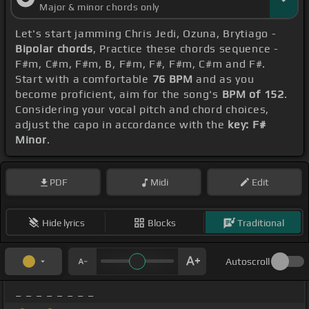
Major & minor chords only
Let's start jamming Chris Jedi, Ozuna, Brytiago -
Bipolar chords
, Practice these chords sequence -
F#m, C#m, F#m, B, F#m, F#, F#m, C#m and F#.
Start with a comfortable
76 BPM
and as you
become proficient, aim for the song's
BPM of 152
.
Considering your vocal pitch and chord choices,
adjust the capo in accordance with the
key: F#
Minor
.
PDF
Midi
Edit
Hide lyrics
Blocks
Traditional
Autoscroll
_ _ _ _ _ _ _ _