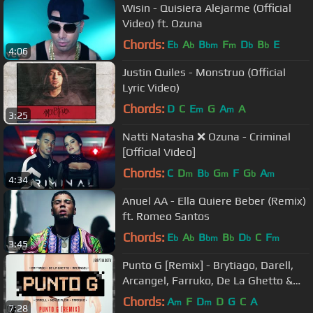
Wisin - Quisiera Alejarme (Official
Video) ft. Ozuna
Chords:
E
A
B
F
D
B
E
b
b
bm
m
b
b
4:06
Justin Quiles - Monstruo (Official
Lyric Video)
Chords:
D
C
E
G
A
A
m
m
3:25
Natti Natasha ❌ Ozuna - Criminal
[Official Video]
Chords:
C
D
B
G
F
G
A
m
b
m
b
m
4:34
Anuel AA - Ella Quiere Beber (Remix)
ft. Romeo Santos
Chords:
E
A
B
B
D
C
F
b
b
bm
b
b
m
3:45
Punto G [Remix] - Brytiago, Darell,
Arcangel, Farruko, De La Ghetto &
Ñengo Flow (Video Oficial)
Chords:
A
F
D
D
G
C
A
m
m
7:28