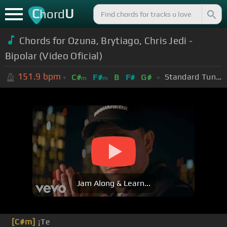
C
U
hord
Chords for Ozuna, Brytiago, Chris Jedi -
Bipolar (Video Oficial)
151.9
bpm
Standard Tuning (EADGBE)
C#
F#
B
F#
G#
m
m
Jam Along & Learn...
[C#m]
¡Te