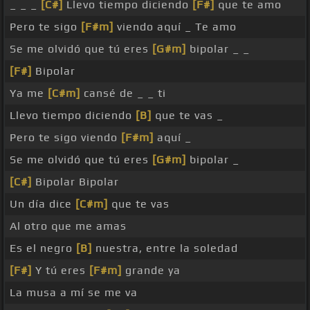
_ _ _
[C#]
Llevo tiempo diciendo
[F#]
que te amo
Pero te sigo
[F#m]
viendo aquí _ Te amo
Se me olvidó que tú eres
[G#m]
bipolar _ _
[F#]
Bipolar
Ya me
[C#m]
cansé de _ _ ti
Llevo tiempo diciendo
[B]
que te vas _
Pero te sigo viendo
[F#m]
aquí _
Se me olvidó que tú eres
[G#m]
bipolar _
[C#]
Bipolar Bipolar
Un día dice
[C#m]
que te vas
Al otro que me amas
Es el negro
[B]
nuestra, entre la soledad
[F#]
Y tú eres
[F#m]
grande ya
La musa a mí se me va