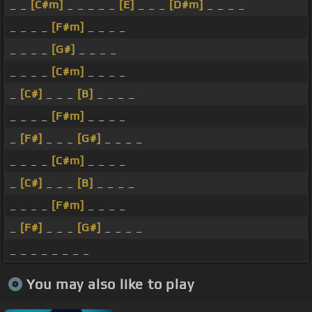
_ _
[C#m]
_ _ _ _ _
[E]
_ _ _
[D#m]
_ _ _ _
_ _ _ _
[F#m]
_ _ _ _
_ _ _ _
[G#]
_ _ _ _
_ _ _ _
[C#m]
_ _ _ _
_
[C#]
_ _ _
[B]
_ _ _ _
_ _ _ _
[F#m]
_ _ _ _
_
[F#]
_ _ _
[G#]
_ _ _ _
_ _ _ _
[C#m]
_ _ _ _
_
[C#]
_ _ _
[B]
_ _ _ _
_ _ _ _
[F#m]
_ _ _ _
_
[F#]
_ _ _
[G#]
_ _ _ _
_ _ _ _ _ _ _ _
You may also like to play