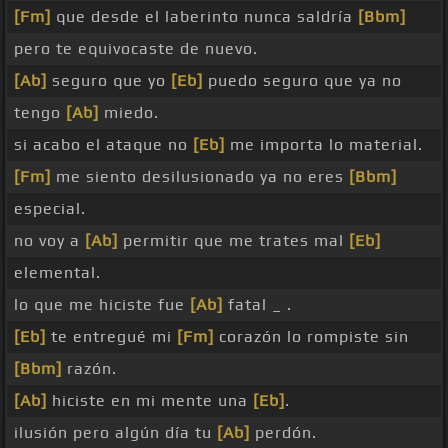
[Fm]
que desde el laberinto nunca saldría
[Bbm]
pero te equivocaste de nuevo.
[Ab]
seguro que yo
[Eb]
puedo seguro que ya no
tengo
[Ab]
miedo.
si acabo el ataque no
[Eb]
me importa lo material.
[Fm]
me siento desilusionado ya no eres
[Bbm]
especial.
no voy a
[Ab]
permitir que me trates mal
[Eb]
elemental.
lo que me hiciste fue
[Ab]
fatal _ .
[Eb]
te entregué mi
[Fm]
corazón lo rompiste sin
[Bbm]
razón.
[Ab]
hiciste en mi mente una
[Eb]
.
ilusión pero algún día tu
[Ab]
perdón.