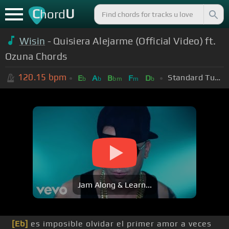
C
U
hord
Wisin
- Quisiera Alejarme (Official Video) ft.
Ozuna Chords
120.15
bpm
Standard Tuning (EADGBE)
E
A
B
F
D
b
b
bm
m
b
Jam Along & Learn...
[Eb]
es imposible olvidar el primer amor a veces