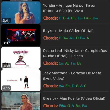
Yuridia - Amigos No por Favor
(Primera Fila) (En Vivo)
Chords:
D
G
A
B
E
F#
D
m
m
m
m
3:41
Reykon - Mala (Video Oficial)
Chords:
F
D
A
D
E
A
m
m
m
3:07
Ozuna feat. Nicky Jam - Cumpleaños
(Audio Oficial) | Odisea
Chords:
C
A
F
E
m
b
m
b
3:39
Joey Montana - Corazón De Metal
(Lyric Video)
Chords:
A
E
D
G
A
C
m
m
4:15
Greeicy - Más Fuerte (Video Oficial)
Chords:
F#
G
A
B
E
m
m
m