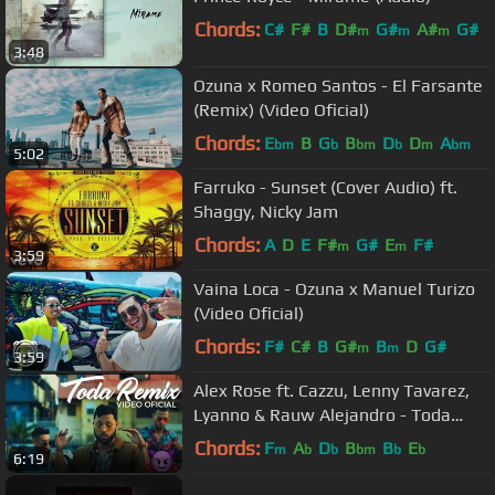
Chords:
C#
F#
B
D#
G#
A#
G#
m
m
m
3:48
Ozuna x Romeo Santos - El Farsante
(Remix) (Video Oficial)
Chords:
E
B
G
B
D
D
A
bm
b
bm
b
m
bm
5:02
Farruko - Sunset (Cover Audio) ft.
Shaggy, Nicky Jam
Chords:
A
D
E
F#
G#
E
F#
m
m
3:59
Vaina Loca - Ozuna x Manuel Turizo
(Video Oficial)
Chords:
F#
C#
B
G#
B
D
G#
m
m
3:59
Alex Rose ft. Cazzu, Lenny Tavarez,
Lyanno & Rauw Alejandro - Toda
(Remix) [Video Oficial]
Chords:
F
A
D
B
B
E
m
b
b
bm
b
b
6:19