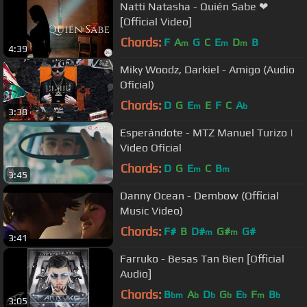
Natti Natasha - Quién Sabe ❤
[Official Video]
Chords:
F
A
G
C
E
D
B
m
m
m
4:39
Miky Woodz, Darkiel - Amigo (Audio
Oficial)
Chords:
D
G
E
E
F
C
A
m
b
3:38
Esperándote - MTZ Manuel Turizo |
Video Oficial
Chords:
D
G
E
C
B
m
m
3:45
Danny Ocean - Dembow (Official
Music Video)
Chords:
F#
B
D#
G#
G#
m
m
3:41
Farruko - Besas Tan Bien [Official
Audio]
Chords:
B
A
D
G
E
F
B
bm
b
b
b
b
m
b
3:05