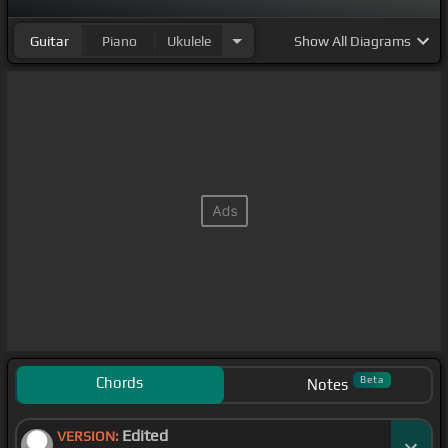
[Ab]
eso voy a
[Eb]
olvidarte.
Guitar
Piano
Ukulele
Show
All Diagrams
Chords
Beta
Notes
Edited
VERSION: