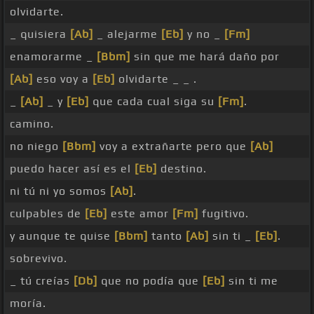
olvidarte.
_ quisiera
[Ab]
_ alejarme
[Eb]
y no _
[Fm]
enamorarme _
[Bbm]
sin que me hará daño por
[Ab]
eso voy a
[Eb]
olvidarte _ _ .
_
[Ab]
_ y
[Eb]
que cada cual siga su
[Fm]
.
camino.
no niego
[Bbm]
voy a extrañarte pero que
[Ab]
puedo hacer así es el
[Eb]
destino.
ni tú ni yo somos
[Ab]
.
culpables de
[Eb]
este amor
[Fm]
fugitivo.
y aunque te quise
[Bbm]
tanto
[Ab]
sin ti _
[Eb]
.
sobrevivo.
_ tú creías
[Db]
que no podía que
[Eb]
sin ti me
moría.