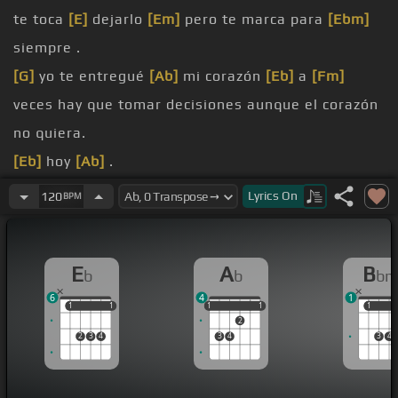
te toca
[E]
dejarlo
[Em]
pero te marca para
[Ebm]
siempre .
[G]
yo te entregué
[Ab]
mi corazón
[Eb]
a
[Fm]
veces hay que tomar decisiones aunque el corazón
no quiera.
[Eb]
hoy
[Ab]
.
[Eb]
he decidido no volver
[Fm]
a verte yo no sé
Lyrics
On
120
BPM
cuál será
[Bbm]
mi suerte
[Ab]
es que ya no tendré
tu
[Eb]
calor.
E
A
B
b
b
b
[Fm]
yo sé que esto no
[Eb]
lo entiendo pero se
6
4
1
gana y se
[Bbm]
.
1
1
1
1
1
1
1
1
1
1
1
2
pierde baby haciense el
[Gb]
amor .
2
3
4
3
4
3
4
quisiera
[Ab]
[Eb]
alejarme y no
[Fm]
.
enamorarme
[Ab]
sin que me
[Bbm]
hará daño por