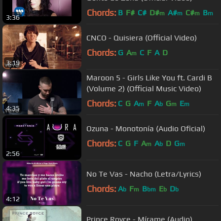
Chords:
B
F#
C#
D#
A#
C#
B
m
m
m
m
3:36
CNCO - Quisiera (Official Video)
Chords:
G
A
C
F
A
D
m
3:19
Maroon 5 - Girls Like You ft. Cardi B
(Volume 2) (Official Music Video)
Chords:
C
G
A
F
A
G
E
m
b
m
m
4:35
Ozuna - Monotonía (Audio Oficial)
Chords:
C
G
F
A
A
D
G
m
b
m
2:56
No Te Vas - Nacho (Letra/Lyrics)
Chords:
A
F
B
E
D
b
m
bm
b
b
4:12
Prince Royce - Mírame (Audio)