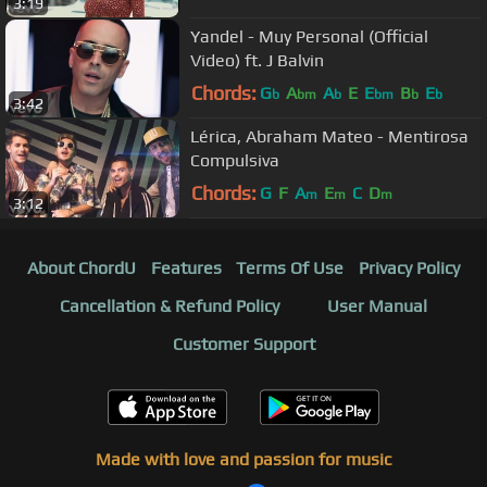
3:19
Yandel - Muy Personal (Official
Video) ft. J Balvin
Chords:
G
A
A
E
E
B
E
b
bm
b
bm
b
b
3:42
Lérica, Abraham Mateo - Mentirosa
Compulsiva
Chords:
G
F
A
E
C
D
m
m
m
3:12
About ChordU
Features
Terms Of Use
Privacy Policy
Cancellation & Refund Policy
User Manual
Customer Support
Made with love and passion for music