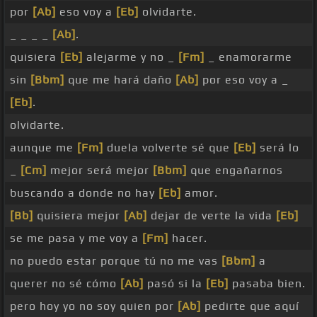
por
[Ab]
eso voy a
[Eb]
olvidarte.
_ _ _ _
[Ab]
.
quisiera
[Eb]
alejarme y no _
[Fm]
_ enamorarme
sin
[Bbm]
que me hará daño
[Ab]
por eso voy a _
[Eb]
.
olvidarte.
aunque me
[Fm]
duela volverte sé que
[Eb]
será lo
_
[Cm]
mejor será mejor
[Bbm]
que engañarnos
buscando a donde no hay
[Eb]
amor.
[Bb]
quisiera mejor
[Ab]
dejar de verte la vida
[Eb]
se me pasa y me voy a
[Fm]
hacer.
no puedo estar porque tú no me vas
[Bbm]
a
querer no sé cómo
[Ab]
pasó si la
[Eb]
pasaba bien.
pero hoy yo no soy quien por
[Ab]
pedirte que aquí