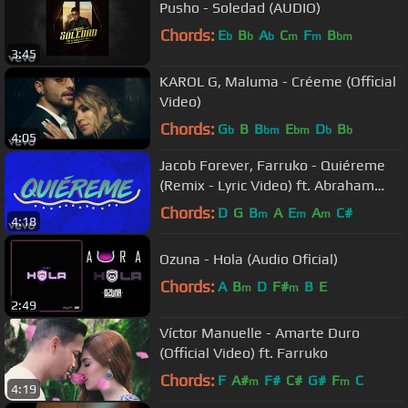
Pusho - Soledad (AUDIO)
Chords:
E
B
A
C
F
B
b
b
b
m
m
bm
3:45
KAROL G, Maluma - Créeme (Official
Video)
Chords:
G
B
B
E
D
B
b
bm
bm
b
b
4:05
Jacob Forever, Farruko - Quiéreme
(Remix - Lyric Video) ft. Abraham
Mateo, Lary Over
Chords:
D
G
B
A
E
A
C#
m
m
m
4:18
Ozuna - Hola (Audio Oficial)
Chords:
A
B
D
F#
B
E
m
m
2:49
Víctor Manuelle - Amarte Duro
(Official Video) ft. Farruko
Chords:
F
A#
F#
C#
G#
F
C
m
m
4:19