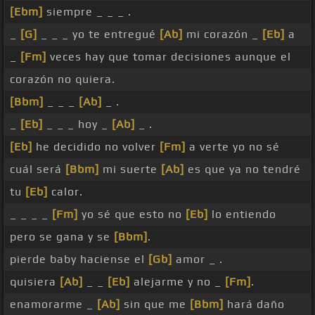
[Ebm]
siempre _ _ _ .
_
[G]
_ _ _ yo te entregué
[Ab]
mi corazón _
[Eb]
a
_
[Fm]
veces hay que tomar decisiones aunque el
corazón no quiera.
[Bbm]
_ _ _
[Ab]
_ .
_
[Eb]
_ _ _ hoy _
[Ab]
_ .
[Eb]
he decidido no volver
[Fm]
a verte yo no sé
cuál será
[Bbm]
mi suerte
[Ab]
es que ya no tendré
tu
[Eb]
calor.
_ _ _ _
[Fm]
yo sé que esto no
[Eb]
lo entiendo
pero se gana y se
[Bbm]
.
pierde baby haciense el
[Gb]
amor _ .
quisiera
[Ab]
_ _
[Eb]
alejarme y no _
[Fm]
.
enamorarme _
[Ab]
sin que me
[Bbm]
hará daño