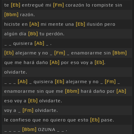
te
[Eb]
entregué mi
[Fm]
corazón lo rompiste sin
[Bbm]
razón.
hiciste en
[Ab]
mi mente una
[Eb]
ilusión pero
algún día
[Bb]
tu perdón.
_ _ quisiera
[Ab]
_ .
[Eb]
alejarme y no _
[Fm]
_ enamorarme sin
[Bbm]
que me hará daño
[Ab]
por eso voy a
[Eb]
.
olvidarte.
_ _ _
[Ab]
_ quisiera
[Eb]
alejarme y no _
[Fm]
_
enamorarme sin que me
[Bbm]
hará daño por
[Ab]
eso voy a
[Eb]
olvidarte.
voy a _
[Fm]
olvidarte.
le confieso que no quiero que esto
[Eb]
pase.
_ _ _ _
[Bbm]
OZUNA _ _ .