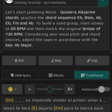
Getting Started - by FretFiesta
Let's start jamming Wisin -
Quisiera Alejarme
chords
, practice the
chord sequence Eb, Bbm, Ab,
Eb, Fm and Ab
. To build a solid grasp, start slowly
at
60 BPM
and then match the original
tempo of
120 BPM
. Considering your vocal pitch and chord
choices, adjust the capo in accordance with the
key: Ab Major
.
PDF
Midi
Edit
Hide lyrics
Blocks
Traditional
Autoscroll
[Eb]
_ _ _ es imposible olvidar el primer amor a _
veces te toca
[E]
dejarlo
[Em]
pero te marca para