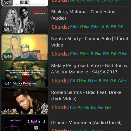
b
bm
bm
b
b
bm
3:22
Shakira, Maluma - Clandestino
(Audio)
Chords:
C#
G#
F#
A
B
F#
C#
m
m
m
3:54
Neutro Shorty - Camino Solo [Official
Video]
Chords:
C#
F#
B
B
G#
D#
G#
m
m
m
m
3:49
Mala y Peligrosa (Letra) - Bad Bunny
& Victor Manuelle | SALSA 2017
Chords:
C#
D#
G#
B
F#
G#
A#
m
m
m
4:44
Romeo Santos - Odio Feat. Drake
(Lyric Video)
Chords:
C
A
E
B
F
G
m
b
b
b
m
m
3:45
Ozuna - Monotonía (Audio Oficial)