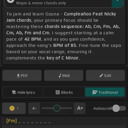
Major & minor chords only
To jam and learn Ozuna -
Cumpleaños Feat Nicky
Jam chords
, your primary focus should be
mastering these
chords sequence: Ab, Cm, Fm, Ab,
Cm, Ab, Fm and Cm
. I suggest starting at a calm
pace of
42 BPM
, and as you gain confidence,
approach the song's
BPM of 85
. Fine-tune the capo
based on your vocal range, ensuring it
complements the
key of C Minor
.
PDF
Midi
Edit
Hide lyrics
Blocks
Traditional
Autoscroll
[Fm]
_ _ _ _ _ _ _ _