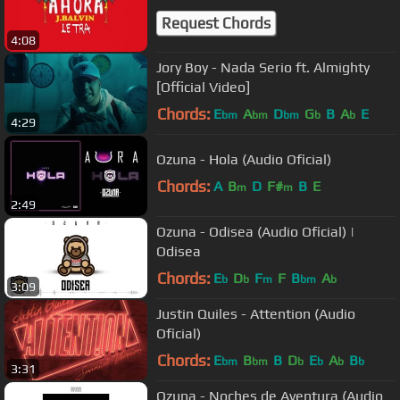
Request Chords
4:08
Jory Boy - Nada Serio ft. Almighty
[Official Video]
Chords:
E
A
D
G
B
A
E
bm
bm
bm
b
b
4:29
Ozuna - Hola (Audio Oficial)
Chords:
A
B
D
F#
B
E
m
m
2:49
Ozuna - Odisea (Audio Oficial) |
Odisea
Chords:
E
D
F
F
B
A
b
b
m
bm
b
3:09
Justin Quiles - Attention (Audio
Oficial)
Chords:
E
B
B
D
E
A
B
bm
bm
b
b
b
b
3:31
Ozuna - Noches de Aventura (Audio