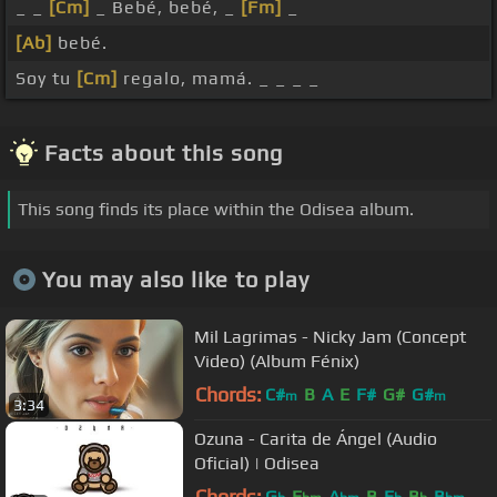
_ _
[Cm]
_ Bebé, bebé, _
[Fm]
_
[Ab]
bebé.
Soy tu
[Cm]
regalo, mamá. _ _ _ _
Facts about this song
This song finds its place within the Odisea album.
You may also like to play
Mil Lagrimas - Nicky Jam (Concept
Video) (Album Fénix)
Chords:
C#
B
A
E
F#
G#
G#
m
m
3:34
Ozuna - Carita de Ángel (Audio
Oficial) | Odisea
Chords:
G
E
A
B
E
B
B