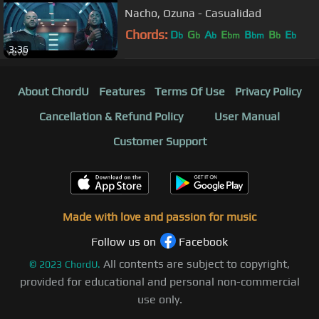
Nacho, Ozuna - Casualidad
Chords:
D
G
A
E
B
B
E
b
b
b
bm
bm
b
b
3:36
About ChordU
Features
Terms Of Use
Privacy Policy
Cancellation & Refund Policy
User Manual
Customer Support
Made with love and passion for music
Follow us on
Facebook
All contents are subject to copyright,
©
2023
ChordU.
provided for educational and personal non-commercial
use only.