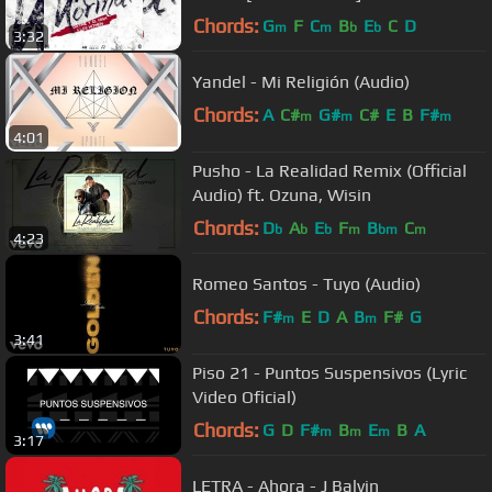
Chords:
G
F
C
B
E
C
D
m
m
b
b
3:32
Yandel - Mi Religión (Audio)
Chords:
A
C#
G#
C#
E
B
F#
m
m
m
4:01
Pusho - La Realidad Remix (Official
Audio) ft. Ozuna, Wisin
Chords:
D
A
E
F
B
C
b
b
b
m
bm
m
4:23
Romeo Santos - Tuyo (Audio)
Chords:
F#
E
D
A
B
F#
G
m
m
3:41
Piso 21 - Puntos Suspensivos (Lyric
Video Oficial)
Chords:
G
D
F#
B
E
B
A
m
m
m
3:17
LETRA - Ahora - J Balvin