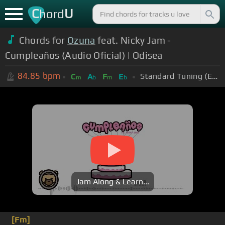
C
U
hord
Chords for
Ozuna
feat. Nicky Jam -
Cumpleaños (Audio Oficial) | Odisea
84.85
bpm
Standard Tuning (EADGBE)
C
A
F
E
m
b
m
b
Jam Along & Learn...
[Fm]