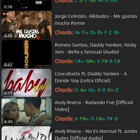
Chords:
C
G
F
A
A
D
G
m
b
m
2:56
Jorge Celedón, Alkilados - Me gustas
mucho Remix
Chords:
A
F
D
E
F
C
B
b
m
b
b
b
3:45
Romeo Santos, Daddy Yankee, Nicky
Jam - Bella y Sensual (Audio)
Chords:
C#
G#
E
F#
B
C#
m
m
3:27
Cosculluela ft. Daddy Yankee - A
Donde Voy (Letra Oficial)
Chords:
G
A
D
A
D
E
E
m
m
m
4:11
Andy Rivera - Bailando Fue [Official
Video]
Chords:
A
F#
D
C#
F#
G
m
m
3:49
Andy Rivera - No Es Normal ft. Justin
Quiles [Official Audio]