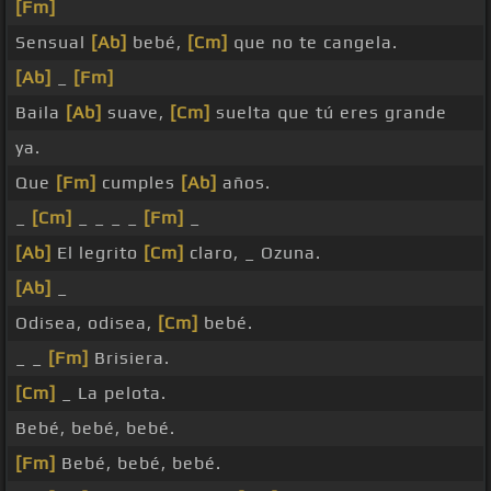
[Fm]
Sensual
[Ab]
bebé,
[Cm]
que no te cangela.
[Ab]
_
[Fm]
Baila
[Ab]
suave,
[Cm]
suelta que tú eres grande
ya.
Que
[Fm]
cumples
[Ab]
años.
_
[Cm]
_ _ _ _
[Fm]
_
[Ab]
El legrito
[Cm]
claro, _ Ozuna.
[Ab]
_
Odisea, odisea,
[Cm]
bebé.
_ _
[Fm]
Brisiera.
[Cm]
_ La pelota.
Bebé, bebé, bebé.
[Fm]
Bebé, bebé, bebé.