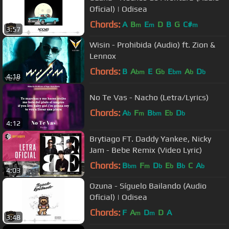
Oficial) | Odisea
Chords:
A
B
E
D
B
G
C#
m
m
m
3:57
Wisin - Prohibida (Audio) ft. Zion &
Lennox
Chords:
B
A
E
G
E
A
D
bm
b
bm
b
b
4:18
No Te Vas - Nacho (Letra/Lyrics)
Chords:
A
F
B
E
D
b
m
bm
b
b
4:12
Brytiago FT. Daddy Yankee, Nicky
Jam - Bebe Remix (Video Lyric)
Chords:
B
F
D
E
B
C
A
bm
m
b
b
b
b
4:03
Ozuna - Síguelo Bailando (Audio
Oficial) | Odisea
Chords:
F
A
D
D
A
m
m
3:48