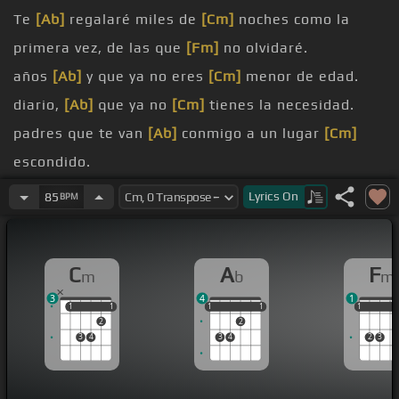
Te
[Ab]
regalaré miles de
[Cm]
noches como la
primera vez, de las que
[Fm]
no olvidaré.
años
[Ab]
y que ya no eres
[Cm]
menor de edad.
diario,
[Ab]
que ya no
[Cm]
tienes la necesidad.
padres que te van
[Ab]
conmigo a un lugar
[Cm]
escondido.
testigo la
[Ab]
luna y la noche cuando
[Cm]
esté
Lyrics
On
85
BPM
contigo.
años
[Cm]
y que ya no eres menor de edad.
C
A
F
m
b
m
diario,
[Cm]
que ya no tienes la necesidad.
3
4
1
1
1
1
1
1
1
1
1
1
1
1
1
2
2
3
4
3
4
2
3