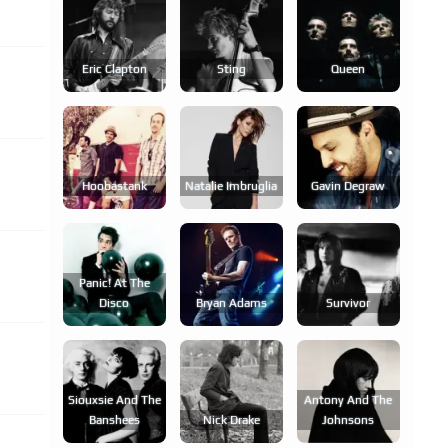
Eric Clapton
Sting
Queen
Hoobastank
Natalie Imbruglia
Gavin Degraw
Panic! At The
Disco
Bryan Adams
Survivor
Siouxsie And The
Antony And The
Banshees
Nick Drake
Johnsons