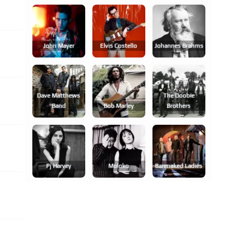
John Mayer
Elvis Costello
Johannes Brahms
Dave Matthews
The Doobie
Band
Bob Marley
Brothers
Pj Harvey
Moloko
Barenaked Ladies