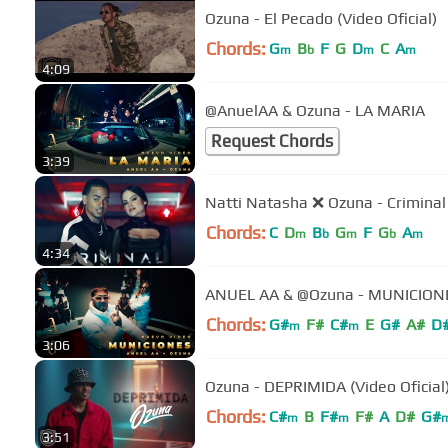
Ozuna - El Pecado (Video Oficial)
Chords:
G
B
F
G
D
C
A
m
b
m
m
4:09
​@AnuelAA & Ozuna - LA MARIA
Request Chords
3:39
Natti Natasha ❌ Ozuna - Criminal [
Chords:
C
D
B
G
F
G
A
m
b
m
b
m
4:34
ANUEL AA & @Ozuna - MUNICION
Chords:
G#
F#
C#
E
G#
A#
D
m
m
3:06
Ozuna - DEPRIMIDA (Video Oficial
Chords:
C#
B
F#
F#
A
D#
G#
m
m
3:51