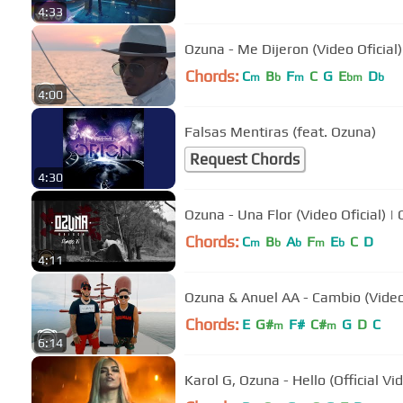
4:33
Ozuna - Me Dijeron (Video Oficial)
Chords:
C
B
F
C
G
E
D
m
b
m
bm
b
4:00
Falsas Mentiras (feat. Ozuna)
Request Chords
4:30
Ozuna - Una Flor (Video Oficial) |
Chords:
C
B
A
F
E
C
D
m
b
b
m
b
4:11
Ozuna & Anuel AA - Cambio (Video 
Chords:
E
G#
F#
C#
G
D
C
m
m
6:14
Karol G, Ozuna - Hello (Official Vi