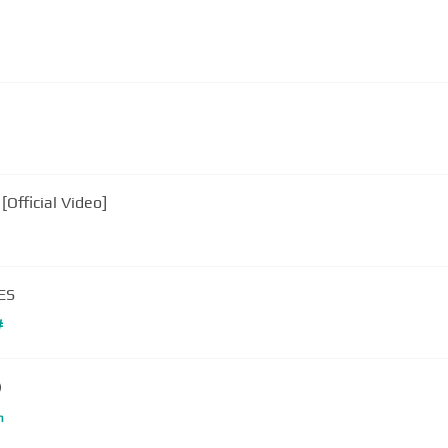
Official Video]
ES
#
)
m