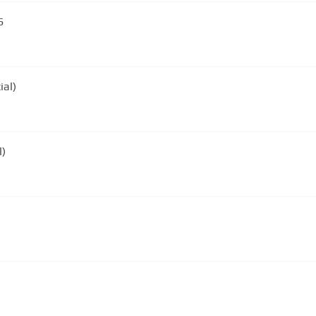
ES
ial)
l)