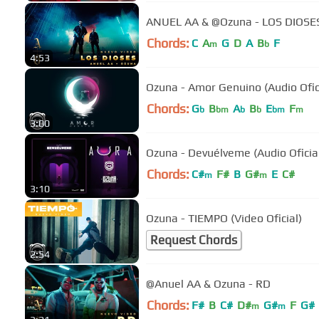
ANUEL AA & @Ozuna - LOS DIOS
Chords:
C
A
G
D
A
B
F
m
b
4:53
Ozuna - Amor Genuino (Audio Ofic
Chords:
G
B
A
B
E
F
b
bm
b
b
bm
m
3:00
Ozuna - Devuélveme (Audio Oficia
Chords:
C#
F#
B
G#
E
C#
m
m
3:10
Ozuna - TIEMPO (Video Oficial)
Request Chords
2:54
@Anuel AA & Ozuna - RD
Chords:
F#
B
C#
D#
G#
F
G#
m
m