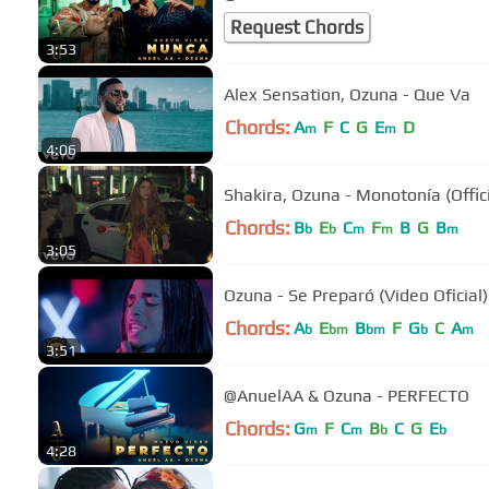
Request Chords
3:53
Alex Sensation, Ozuna - Que Va
Chords:
A
F
C
G
E
D
m
m
4:06
Shakira, Ozuna - Monotonía (Offic
Chords:
B
E
C
F
B
G
B
b
b
m
m
m
3:05
Ozuna - Se Preparó (Video Oficial)
Chords:
A
E
B
F
G
C
A
b
bm
bm
b
m
3:51
@AnuelAA & Ozuna - PERFECTO
Chords:
G
F
C
B
C
G
E
m
m
b
b
4:28