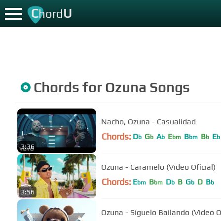
C
U
hord
Chords for
Ozuna
Songs
Nacho, Ozuna - Casualidad
Chords:
D
G
A
E
B
B
E
b
b
b
bm
bm
b
b
3:36
Ozuna - Caramelo (Video Oficial)
Chords:
E
B
D
B
G
D
B
bm
bm
b
b
b
3:56
Ozuna - Síguelo Bailando (Video Of