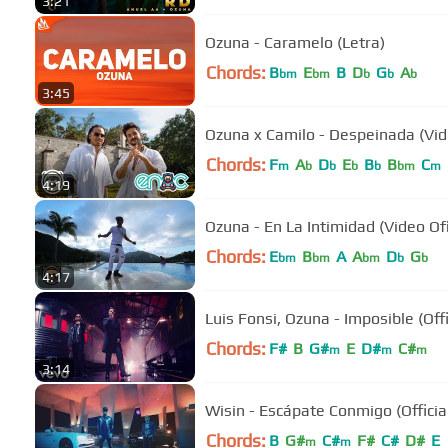
3:21
Ozuna - Caramelo (Letra)
Chords:
B
E
B
D
G
A
bm
bm
b
b
b
3:45
Ozuna x Camilo - Despeinada (Vide
Chords:
F
A
D
E
B
B
C
m
b
b
b
b
bm
m
4:19
Ozuna - En La Intimidad (Video Ofi
Chords:
E
B
A
A
D
G
bm
bm
bm
b
b
4:17
Luis Fonsi, Ozuna - Imposible (Offi
Chords:
F#
B
G#
E
D#
C#
m
m
m
3:14
Wisin - Escápate Conmigo (Officia
Chords:
B
G#
C#
F#
C#
D#
E
m
m