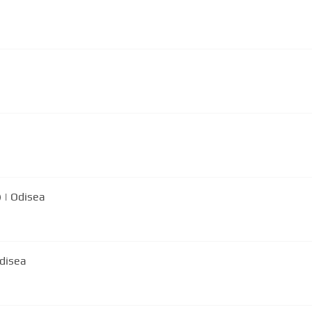
) | Odisea
Odisea