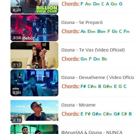
Chords:
F
A
D
C
A
G
G
m
m
m
4:28
Ozuna - Se Preparó
Chords:
A
E
B
F
G
C
F
b
bm
bm
b
m
3:58
Ozuna - Te Vas (Video Oficial)
Chords:
G
F
D
B
m
m
b
3:17
Ozuna - Devuélveme ( Video Ofi
Chords:
F#
C#
B
G#
E
G
C
m
m
4:04
Ozuna - Mirame
Chords:
E
F#
G#
C#
G#
C#
B
m
m
3:18
@AnuelAA & Ozuna - NUNCA