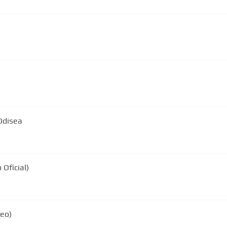
 Odisea
Oficial)
deo)