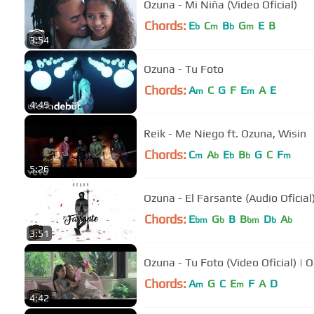
Ozuna - Mi Niña (Video Oficial)
Chords:
E
C
B
G
E
B
b
m
b
m
3:54
Ozuna - Tu Foto
Chords:
A
C
G
F
E
A
E
m
m
4:49
Reik - Me Niego ft. Ozuna, Wisin
Chords:
C
A
E
B
G
C
F
m
b
b
b
m
5:26
Ozuna - El Farsante (Audio Oficial
Chords:
E
G
B
B
D
A
bm
b
bm
b
b
3:51
Ozuna - Tu Foto (Video Oficial) | 
Chords:
A
G
C
E
F
A
D
m
m
4:42