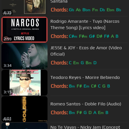
Santana
Chords:
G
A
B
F
D
E
B
b
b
bm
m
b
bm
b
4:35
Rodrigo Amarante - Tuyo (Narcos
Theme Song) [Lyrics video]
Chords:
C#
F#
G#
D#
F#
A
B
m
m
2:59
JESSE & JOY - Ecos de Amor (Video
Oficial)
Chords:
C
E
G
B
D
m
m
3:34
Teodoro Reyes - Morire Bebiendo
Chords:
B
F#
E
C#
C
G
B
m
m
3:15
Romeo Santos - Doble Filo (Audio)
Chords:
B
F#
G
D
A
E
B
m
m
4:01
No Te Vayas - Nicky Jam (Concept