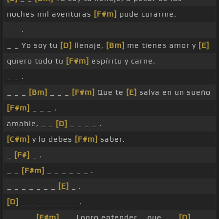
noches mil aventuras
[F#m]
pude curarme.
_ _ .
_ _ Yo soy tu
[D]
llenaje,
[Bm]
me tienes amor y
[E]
quiero todo tu
[F#m]
espíritu y carne.
_ _ .
_ _ _
[Bm]
_ _ _
[F#m]
Que te
[E]
salva en un sueño
[F#m]
_ _ _ .
amable, _ _
[D]
_ _ _ _ .
[C#m]
y lo debes
[F#m]
saber.
_
[F#]
_ .
_ _
[F#m]
_ _ _ _ _ _ .
_ _ _ _ _ _ _
[E]
_ .
[D]
_ _ _ _ _ _ _ _ .
_ _ _ _
[F#m]
_ _ Logro entender _ que _ _
[D]