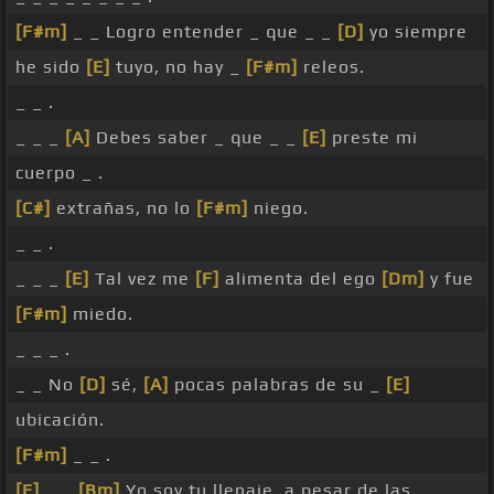
[F#m]
_ _ Logro entender _ que _ _
[D]
yo siempre
he sido
[E]
tuyo, no hay _
[F#m]
releos.
_ _ .
_ _ _
[A]
Debes saber _ que _ _
[E]
preste mi
cuerpo _ .
[C#]
extrañas, no lo
[F#m]
niego.
_ _ .
_ _ _
[E]
Tal vez me
[F]
alimenta del ego
[Dm]
y fue
[F#m]
miedo.
_ _ _ .
_ _ No
[D]
sé,
[A]
pocas palabras de su _
[E]
ubicación.
[F#m]
_ _ .
[E]
_ _
[Bm]
Yo soy tu llenaje, a pesar de las