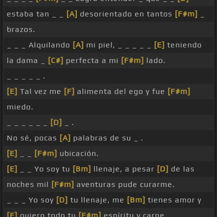
estaba tan _ _
[A]
desorientado en tantos
[F#m]
_
brazos.
_ _ _ Alquilando
[A]
mi piel, _ _ _ _ _
[E]
teniendo
la dama _
[C#]
perfecta a mi
[F#m]
lado.
_ _ _ _ _ .
[E]
Tal vez me
[F]
alimenta del ego y fue
[F#m]
miedo.
_ _ _ _ _ _
[D]
_ .
No sé, pocas
[A]
palabras de su _ .
[E]
_ _
[F#m]
ubicación.
[E]
_ _ Yo soy tu
[Bm]
llenaje, a pesar
[D]
de las
noches mil
[F#m]
aventuras pude curarme.
_ _ _ Yo soy
[D]
tu llenaje, me
[Bm]
tienes amor y
[E]
quiero todo tu
[F#m]
espíritu y carne.