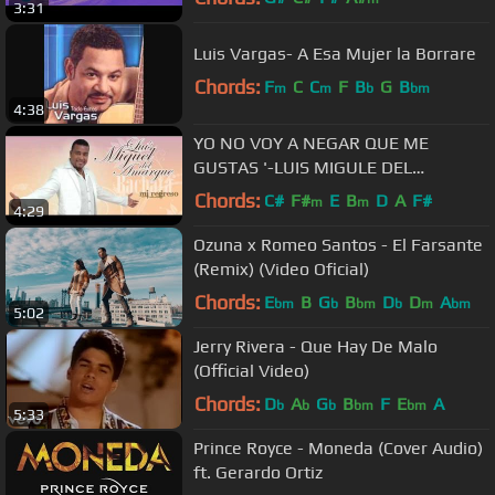
3:31
Luis Vargas- A Esa Mujer la Borrare
Chords:
F
C
C
F
B
G
B
m
m
b
bm
4:38
YO NO VOY A NEGAR QUE ME
GUSTAS '-LUIS MIGULE DEL
AMARGUE.wmv
Chords:
C#
F#
E
B
D
A
F#
m
m
4:29
Ozuna x Romeo Santos - El Farsante
(Remix) (Video Oficial)
Chords:
E
B
G
B
D
D
A
bm
b
bm
b
m
bm
5:02
Jerry Rivera - Que Hay De Malo
(Official Video)
Chords:
D
A
G
B
F
E
A
b
b
b
bm
bm
5:33
Prince Royce - Moneda (Cover Audio)
ft. Gerardo Ortiz