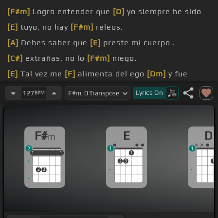
[F#m]
Logro entender que
[D]
yo siempre he sido
[E]
tuyo, no hay
[F#m]
releos.
[A]
Debes saber que
[E]
preste mi cuerpo .
[C#]
extrañas, no lo
[F#m]
niego.
[E]
Tal vez me
[F]
alimenta del ego
[Dm]
y fue
[F#m]
miedo.
Lyrics
On
127
BPM
No
[D]
sé,
[A]
pocas palabras de su
[E]
ubicación.
[E]
[Bm]
Yo soy tu llenaje, a pesar de las noches
F#
E
D
m
mil aventuras
[F#m]
pude curarme.
2
1
1
1
1
1
1
1
1
1
2
3
1
2
3