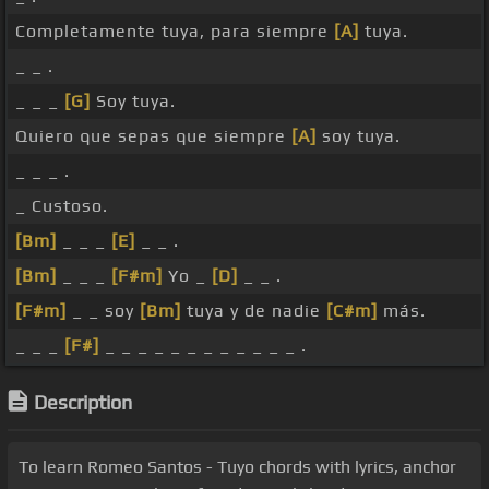
Completamente tuya, para siempre
[A]
tuya.
_ _ .
_ _ _
[G]
Soy tuya.
Quiero que sepas que siempre
[A]
soy tuya.
_ _ _ .
_ Custoso.
[Bm]
_ _ _
[E]
_ _ .
[Bm]
_ _ _
[F#m]
Yo _
[D]
_ _ .
[F#m]
_ _ soy
[Bm]
tuya y de nadie
[C#m]
más.
_ _ _
[F#]
_ _ _ _ _ _ _ _ _ _ _ _ .
Description
To learn Romeo Santos - Tuyo chords with lyrics, anchor