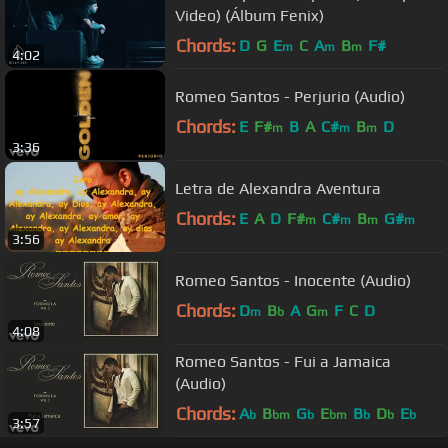
Video) (Álbum Fenix)
Chords:
D
G
E
C
A
B
F#
m
m
m
4:02
Romeo Santos - Perjurio (Audio)
Chords:
E
F#
B
A
C#
B
D
m
m
m
3:36
Letra de Alexandra Aventura
Chords:
E
A
D
F#
C#
B
G#
m
m
m
m
3:56
Romeo Santos - Inocente (Audio)
Chords:
D
B
A
G
F
C
D
m
b
m
4:08
Romeo Santos - Fui a Jamaica
(Audio)
Chords:
A
B
G
E
B
D
E
b
bm
b
bm
b
b
b
3:57