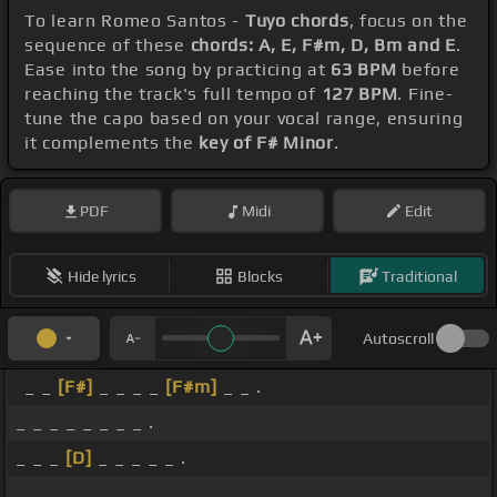
To learn Romeo Santos -
Tuyo chords
, focus on the
sequence of these
chords: A, E, F#m, D, Bm and E
.
Ease into the song by practicing at
63 BPM
before
reaching the track's full tempo of
127 BPM
. Fine-
tune the capo based on your vocal range, ensuring
it complements the
key of F# Minor
.
PDF
Midi
Edit
Hide lyrics
Blocks
Traditional
Autoscroll
_ _
[F#]
_ _ _ _
[F#m]
_ _ .
_ _ _ _ _ _ _ _ .
_ _ _
[D]
_ _ _ _ _ .
_ _ _ _ _ _ _ _ .