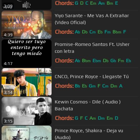
Chords:
G
D
C
E
A
B
E
m
m
m
3:09
Yiyo Sarante - Me Vas A Extrañar
(Video Oficial)
Chords:
A
D
C
E
F
B
F
b
b
m
b
m
bm
4:39
Promise-Romeo Santos Ft. Usher
con letra
Chords:
A
B
E
D
G
F
E
b
bm
bm
b
b
m
b
4:17
CNCO, Prince Royce - Llegaste Tú
Chords:
B
E
G
F
C
D
A
b
b
m
m
m
3:14
Kewin Cosmos - Dile ( Audio )
Bachata
Chords:
G
F
C
A
D
E
D
m
m
m
3:15
Prince Royce, Shakira - Deja vu
(Audio)