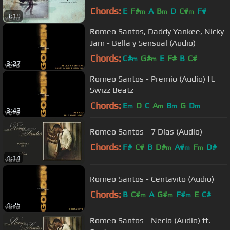
Chords:
E
F#
A
B
D
C#
F#
m
m
m
3:19
Romeo Santos, Daddy Yankee, Nicky
Jam - Bella y Sensual (Audio)
Chords:
C#
G#
E
F#
B
C#
m
m
3:27
Romeo Santos - Premio (Audio) ft.
Swizz Beatz
Chords:
E
D
C
A
B
G
D
m
m
m
m
3:43
Romeo Santos - 7 Días (Audio)
Chords:
F#
C#
B
D#
A#
F
D#
m
m
m
4:14
Romeo Santos - Centavito (Audio)
Chords:
B
C#
A
G#
F#
E
C#
m
m
m
4:25
Romeo Santos - Necio (Audio) ft.