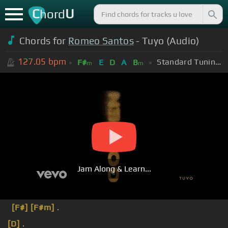
C
U
hord
Chords for
Romeo Santos
- Tuyo (Audio)
127.05
bpm
Standard Tuning (EADGBE)
F#
E
D
A
B
m
m
Jam Along & Learn...
[F#]
[F#m]
.
[D]
.