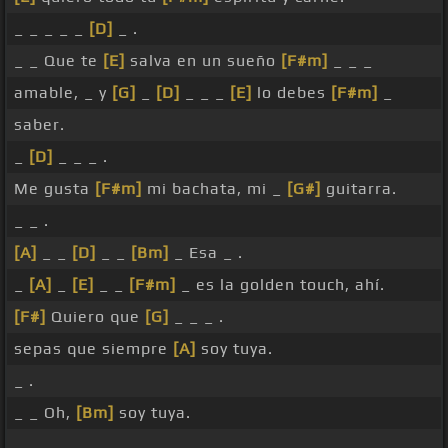
_ _ _ _ _
[D]
_ .
_ _ Que te
[E]
salva en un sueño
[F#m]
_ _ _
amable, _ y
[G]
_
[D]
_ _ _
[E]
lo debes
[F#m]
_
saber.
_
[D]
_ _ _ .
Me gusta
[F#m]
mi bachata, mi _
[G#]
guitarra.
_ _ .
[A]
_ _
[D]
_ _
[Bm]
_ Esa _ .
_
[A]
_
[E]
_ _
[F#m]
_ es la golden touch, ahí.
[F#]
Quiero que
[G]
_ _ _ .
sepas que siempre
[A]
soy tuya.
_ .
_ _ Oh,
[Bm]
soy tuya.
_ .