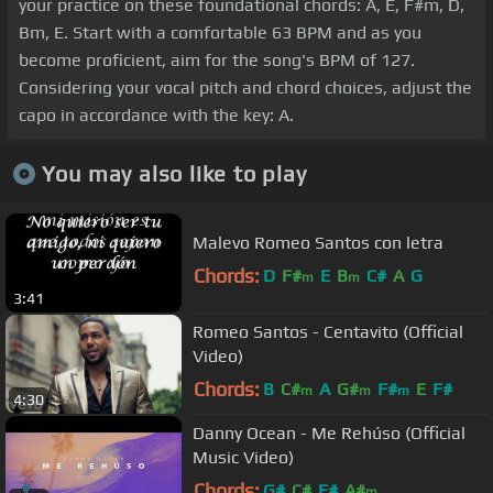
your practice on these foundational chords: A, E, F#m, D,
Bm, E. Start with a comfortable 63 BPM and as you
become proficient, aim for the song's BPM of 127.
Considering your vocal pitch and chord choices, adjust the
capo in accordance with the key: A.
You may also like to play
Malevo Romeo Santos con letra
Chords:
D
F#
E
B
C#
A
G
m
m
3:41
Romeo Santos - Centavito (Official
Video)
Chords:
B
C#
A
G#
F#
E
F#
m
m
m
4:30
Danny Ocean - Me Rehúso (Official
Music Video)
Chords:
G#
C#
F#
A#
m