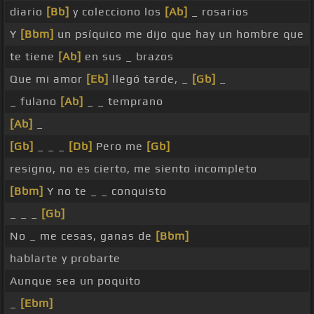
diario
[Bb]
y colecciono los
[Ab]
_ rosarios
Y
[Bbm]
un psíquico me dijo que hay un hombre que
te tiene
[Ab]
en sus _ brazos
Que mi amor
[Eb]
llegó tarde, _
[Gb]
_
_ fulano
[Ab]
_ _ temprano
[Ab]
_
[Gb]
_ _ _
[Db]
Pero me
[Gb]
resigno, no es cierto, me siento incompleto
[Bbm]
Y no te _ _ conquisto
_ _ _
[Gb]
No _ me cesas, ganas de
[Bbm]
hablarte y probarte
Aunque sea un poquito
_
[Ebm]