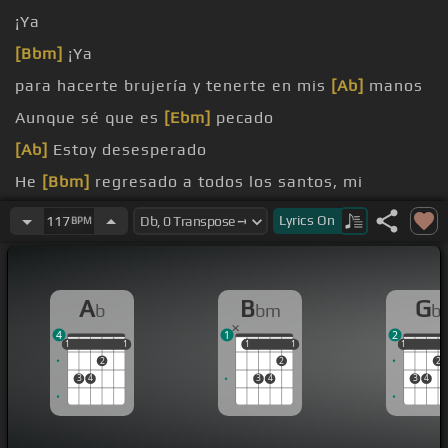
¡Ya
[Bbm]
¡Ya
para hacerte brujería y tenerte en mis
[Ab]
manos
Aunque sé que es
[Ebm]
pecado
[Ab]
Estoy desesperado
He
[Bbm]
regresado a todos los santos, mi
plegaria ha sido un
[Ab]
fracaso
Lyrics
On
117
BPM
diario
[Bb]
y colecciono los
[Ab]
rosarios
A
B
G
b
bm
b
4
1
2
1
1
1
1
1
1
1
1
1
1
1
2
2
2
3
4
3
4
3
4