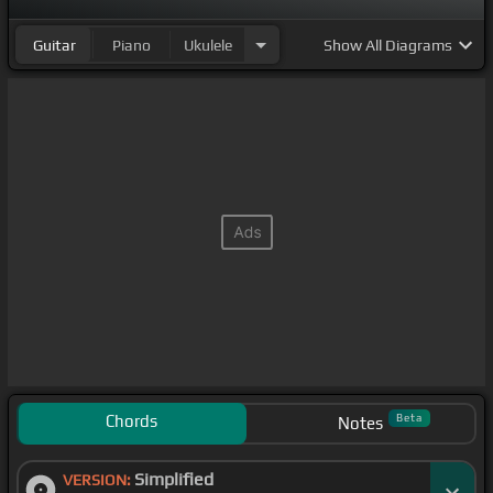
Guitar
Piano
Ukulele
Show
All Diagrams
Chords
Beta
Notes
Simplified
VERSION: