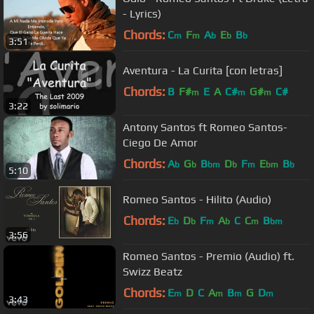
- Lyrics)
Chords:
C
F
A
E
B
m
m
b
b
b
3:51
Aventura - La Curita [con letras]
Chords:
B
F#
E
A
C#
G#
C#
m
m
m
3:22
Antony Santos ft Romeo Santos-
Ciego De Amor
Chords:
A
G
B
D
F
E
B
b
b
bm
b
m
bm
b
5:10
Romeo Santos - Hilito (Audio)
Chords:
E
D
F
A
C
C
B
b
b
m
b
m
bm
3:56
Romeo Santos - Premio (Audio) ft.
Swizz Beatz
Chords:
E
D
C
A
B
G
D
m
m
m
m
3:43