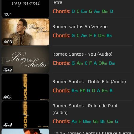
letra
Chords:
D
C
E
G
A
B
B
m
m
m
4:01
Romeo santos Su Veneno
Chords:
G
C
A
F
E
D
B
m
m
b
4:03
Romeo Santos - You (Audio)
Chords:
G
A
C
F
A
C#
B
m
m
m
4:25
Romeo Santos - Doble Filo (Audio)
Chords:
B
F#
G
D
A
E
B
m
m
4:01
Romeo Santos - Reina de Papi
(Audio)
Chords:
A
F
B
G
B
C
G
b
bm
b
b
m
3:59
Odio - Romeo Santos Ft Drake (Letra