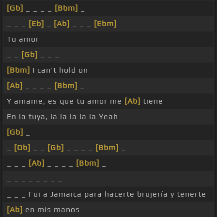
[Gb]
_ _ _ _
[Bbm]
_
_ _ _
[Eb]
_
[Ab]
_ _ _
[Ebm]
Tu amor
_ _
[Gb]
_ _ _
[Bbm]
I can't hold on
[Ab]
_ _ _ _
[Bbm]
_
Y amame, es que tu amor me
[Ab]
tiene
En la tuya, la la la la la Yeah
[Gb]
_
_
[Db]
_ _
[Gb]
_ _ _ _
[Bbm]
_
_ _ _
[Ab]
_ _ _ _
[Bbm]
_
_ _ _ _ _ _ _ _
_ _ _ Fui a Jamaica para hacerte brujería y tenerte
[Ab]
en mis manos