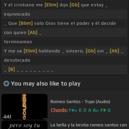
Y el cristiano me
[Ebm]
dijo
[Gb]
que estoy _
equivocado
_ Que
[Bbm]
solo Dios tiene el poder y él decide
con quien
[Ab]
_
terminamos
Y me va
[Ebm]
hablando _ sincero,
[Gb]
sin _
[Ab]
_
desubicado
_
[B]
_ _ _ _ _ _ _ _ _
You may also like to play
Romeo Santos - Tuyo (Audio)
Chords:
F#
E
D
A
B
F#
G
m
m
3:41
La bella y la bestia romeo santos con