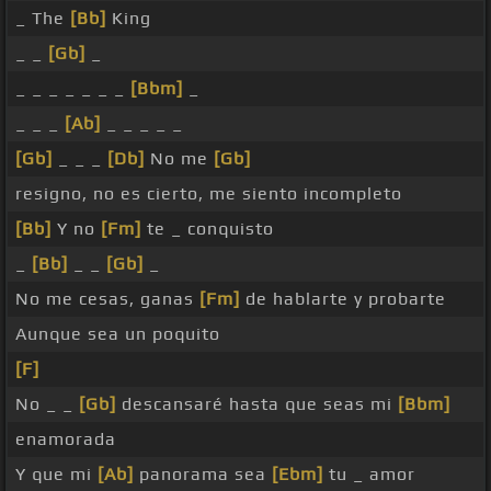
_ The
[Bb]
King
_ _
[Gb]
_
_ _ _ _ _ _ _
[Bbm]
_
_ _ _
[Ab]
_ _ _ _ _
[Gb]
_ _ _
[Db]
No me
[Gb]
resigno, no es cierto, me siento incompleto
[Bb]
Y no
[Fm]
te _ conquisto
_
[Bb]
_ _
[Gb]
_
No me cesas, ganas
[Fm]
de hablarte y probarte
Aunque sea un poquito
[F]
No _ _
[Gb]
descansaré hasta que seas mi
[Bbm]
enamorada
Y que mi
[Ab]
panorama sea
[Ebm]
tu _ amor