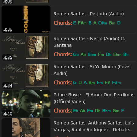
4:08
Romeo Santos - Perjurio (Audio)
Chords:
E
F#
B
A
C#
B
D
m
m
m
3:36
Romeo Santos - Necio (Audio) ft.
Santana
Chords:
G
A
B
F
D
E
B
b
b
bm
m
b
bm
b
4:35
Romeo Santos - Si Yo Muero (Cover
Audio)
Chords:
G
D
A
B
E
F#
F#
m
m
m
3:24
Prince Royce - El Amor Que Perdimos
(Official Video)
Chords:
E
A
F
D
B
G
F
b
b
m
b
bm
m
4:10
Romeo Santos, Anthony Santos, Luis
Vargas, Raulin Rodriguez - Debate
De 4 (Audio)