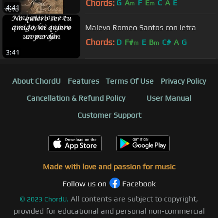
Chords:
G
A
F
E
C
A
E
m
m
4:41
Malevo Romeo Santos con letra
Chords:
D
F#
E
B
C#
A
G
m
m
3:41
About ChordU
Features
Terms Of Use
Privacy Policy
Cancellation & Refund Policy
User Manual
Customer Support
Made with love and passion for music
Follow us on
Facebook
All contents are subject to copyright,
©
2023
ChordU.
provided for educational and personal non-commercial