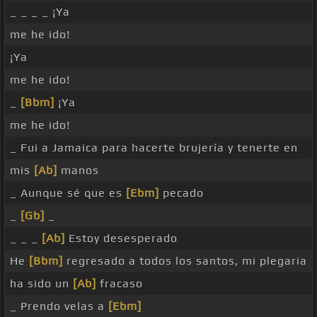
_ _ _ _ ¡Ya
me he ido!
¡Ya
me he ido!
_
[Bbm]
¡Ya
me he ido!
_ Fui a Jamaica para hacerte brujería y tenerte en
mis
[Ab]
manos
_ Aunque sé que es
[Ebm]
pecado
_
[Gb]
_
_ _ _
[Ab]
Estoy desesperado
He
[Bbm]
regresado a todos los santos, mi plegaria
ha sido un
[Ab]
fracaso
_ Prendo velas a
[Ebm]