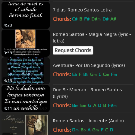
7 dias-Romeo Santos Letra
Chords:
C#
B
F#
D#
D#
A#
m
4:20
Romeo Santos - Magia Negra (lyric -
letra)
Request Chords
3:59
Aventura- Por Un Segundo (lyrics)
Chords:
E
F
B
G
C
C
F
b
b
m
m
m
4:13
Que Se Mueran - Romeo Santos
(Lyrics)
Chords:
B
E
G
A
D
B
F#
m
m
m
4:11
Romeo Santos - Inocente (Audio)
Chords:
D
B
A
G
F
C
D
m
b
m