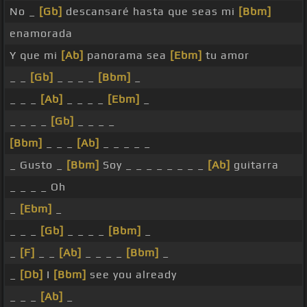
No _
[Gb]
descansaré hasta que seas mi
[Bbm]
enamorada
Y que mi
[Ab]
panorama sea
[Ebm]
tu amor
_ _
[Gb]
_ _ _ _
[Bbm]
_
_ _ _
[Ab]
_ _ _ _
[Ebm]
_
_ _ _ _
[Gb]
_ _ _ _
[Bbm]
_ _ _
[Ab]
_ _ _ _ _
_ Gusto _
[Bbm]
Soy _ _ _ _ _ _ _ _
[Ab]
guitarra
_ _ _ _ Oh
_
[Ebm]
_
_ _ _
[Gb]
_ _ _ _
[Bbm]
_
_
[F]
_ _
[Ab]
_ _ _ _
[Bbm]
_
_
[Db]
I
[Bbm]
see you already
_ _ _
[Ab]
_