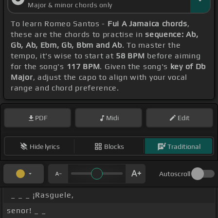
Major & minor chords only
To learn Romeo Santos -
Fui A Jamaica chords
,
these are the chords to practise in
sequence: Ab,
Gb, Ab, Ebm, Gb, Bbm and Ab
. To master the
tempo, it's wise to start at
58 BPM
before aiming
for the song's
117 BPM
. Given the song's
key of Db
Major
, adjust the capo to align with your vocal
range and chord preference.
PDF
Midi
Edit
Hide lyrics
Blocks
Traditional
Autoscroll
_ _ _ ¡Rasguele,
senor! _ _