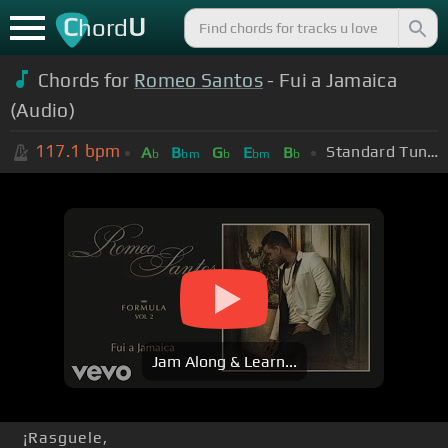
C
U
hord
Chords for
Romeo Santos
- Fui a Jamaica
(Audio)
117.1
bpm
Standard Tuning (EADGBE)
A
B
G
E
B
b
bm
b
bm
b
Jam Along & Learn...
¡Rasguele,