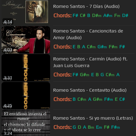
Romeo Santos - 7 Días (Audio)
Chords:
F#
C#
B
D#
A#
F
D#
m
m
m
4:14
Romeo Santos - Cancioncitas de
Amor (Audio)
Chords:
E
B
A
C#
G#
F#
F#
m
m
m
4:03
Romeo Santos - Carmín (Audio) ft.
Juan Luis Guerra
Chords:
F#
G#
E
B
G
C#
A
m
m
3:31
Romeo Santos - Centavito (Audio)
Chords:
B
C#
A
G#
F#
E
C#
m
m
m
4:25
Romeo Santos - Si yo muero (Letras)
Chords:
G
D
A
B
E
F#
F#
m
m
m
3:24