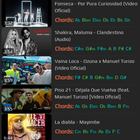
Fonseca - Por Pura Curiosidad (Video
Oficial)
Chords:
A
B
E
D
E
B
G
b
bm
bm
b
b
b
b
3:32
Shakira, Maluma - Clandestino
(Audio)
Chords:
C#
G#
F#
A
B
F#
C#
m
m
m
3:54
Vaina Loca - Ozuna x Manuel Turizo
(Video Oficial)
Chords:
F#
C#
B
G#
B
D
G#
m
m
3:59
Piso 21 - Déjala Que Vuelva (feat.
Manuel Turizo) [Video Oficial]
Chords:
A
G
E
D
B
B
F
b
b
bm
b
bm
m
3:55
La diabla - Mayimbe
Chords:
C
B
F
A
E
F
C
m
b
m
b
b
6:44