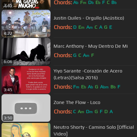
Chords:
A
F
D
E
F
C
B
b
m
b
b
b
3:45
Justin Quiles - Orgullo (Acústico)
Chords:
D
E
A
C
A
G
E
m
m
4:22
Marc Anthony - Muy Dentro De Mi
Chords:
G
C
A
F
m
6:06
Yiyo Sarante -Corazón de Acero
(Letras)(Salsa 2016)
Chords:
F
E
A
G
A
B
F
m
b
b
bm
b
3:45
Zone The Flow - Loco
Chords:
C
A
D
G
F
D
A
m
m
3:50
Neutro Shorty - Camino Solo [Official
Video]