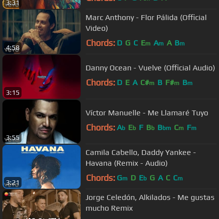
3:31
Marc Anthony - Flor Pálida (Official
Video)
Chords:
D
G
C
E
A
A
B
m
m
m
4:58
Danny Ocean - Vuelve (Official Audio)
Chords:
D
E
A
C#
B
F#
B
m
m
m
3:15
Víctor Manuelle - Me Llamaré Tuyo
Chords:
A
E
F
B
B
C
F
b
b
b
bm
m
m
3:55
Camila Cabello, Daddy Yankee -
Havana (Remix - Audio)
Chords:
G
D
E
G
A
C
C
m
b
m
3:21
Jorge Celedón, Alkilados - Me gustas
mucho Remix