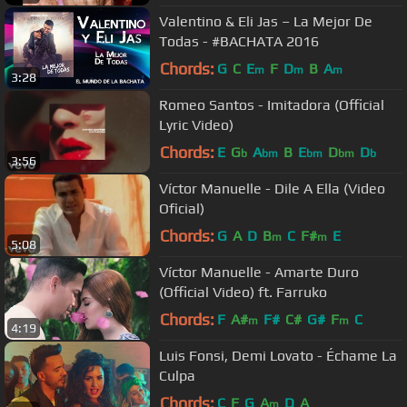
Valentino & Eli Jas – La Mejor De
Todas - #BACHATA 2016
Chords:
G
C
E
F
D
B
A
m
m
m
3:28
Romeo Santos - Imitadora (Official
Lyric Video)
Chords:
E
G
A
B
E
D
D
b
bm
bm
bm
b
3:56
Víctor Manuelle - Dile A Ella (Video
Oficial)
Chords:
G
A
D
B
C
F#
E
m
m
5:08
Víctor Manuelle - Amarte Duro
(Official Video) ft. Farruko
Chords:
F
A#
F#
C#
G#
F
C
m
m
4:19
Luis Fonsi, Demi Lovato - Échame La
Culpa
Chords:
C
F
G
A
D
A
m