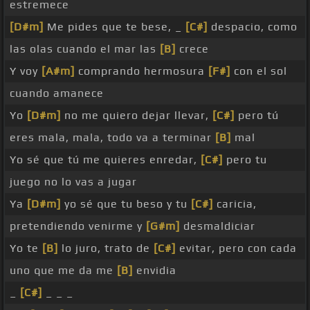
estremece
[D#m]
Me pides que te bese, _
[C#]
despacio, como
las olas cuando el mar las
[B]
crece
Y voy
[A#m]
comprando hermosura
[F#]
con el sol
cuando amanece
Yo
[D#m]
no me quiero dejar llevar,
[C#]
pero tú
eres mala, mala, todo va a terminar
[B]
mal
Yo sé que tú me quieres enredar,
[C#]
pero tu
juego no lo vas a jugar
Ya
[D#m]
yo sé que tu beso y tu
[C#]
caricia,
pretendiendo venirme y
[G#m]
desmaldiciar
Yo te
[B]
lo juro, trato de
[C#]
evitar, pero con cada
uno que me da me
[B]
envidia
_
[C#]
_ _ _