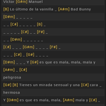
Víctor
[G#m]
Manuel
[B]
Lo último de la vainilla _
[A#m]
Bad Bunny
[D#m]
_ _ _ _ _
_ _
[C#]
_ _ _ _ _
[B]
_
_ _ _ _ _
[C#]
_ _
[F#]
_
_ _
[D#m]
_ _ _ _ _ _
[C#]
_ _ _
[G#m]
_ _ _ _
[F#]
_
_ _ _
[C#]
_
[G#]
_ _ _ _
[D#m]
_ _ _ Y
[G#]
es que es mala, mala, mala y
[A#m]
_
[C#]
peligrosa
[G#]
[B]
Tienes un mirada sensual y una
[C#]
cara _
hermosa
Y
[D#m]
es que es mala, mala,
[A#m]
mala y
[C#]
_