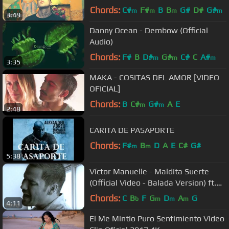
Chords:
C#
F#
B
B
G#
D#
G#
m
m
m
m
3:49
Danny Ocean - Dembow (Official
Audio)
Chords:
F#
B
D#
G#
C#
C
A#
m
m
m
3:35
MAKA - COSITAS DEL AMOR [VIDEO
OFICIAL]
Chords:
B
C#
G#
A
E
m
m
2:48
CARITA DE PASAPORTE
Chords:
F#
B
D
A
E
C#
G#
m
m
5:38
Víctor Manuelle - Maldita Suerte
(Official Video - Balada Version) ft.
Sin Bandera
Chords:
C
B
F
G
D
A
G
b
m
m
m
4:11
El Me Mintio Puro Sentimiento Video