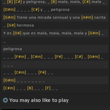
_
[B]
[C#]
y peligrosa, _
[B]
mala, mala,
[C#]
mala _
[D#m]
_ _ _ _
[C#]
y _ _ peligrosa
[G#m]
Tiene una mirada sensual y una
[A#m]
carita
_
[G#]
hermosa
Y es
[D#]
que es mala, mala, mala, mala y
[G#m]
_
_
peligrosa
_ _ _
[F#m]
_
[C#m]
_ _ _
[F#]
_ _ _
[C#]
_
[G#m]
_
_ _ _
_ _ _
[C#m]
_ _ _
[F#]
_ _
[G#m]
_ _ _ _ _ _ _ _
[C#m]
_ _ _
[B]
_ _ _
[F]
_ _
You may also like to play