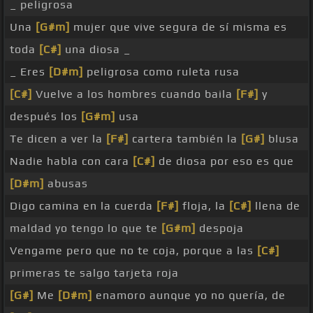
_ peligrosa
Una
[G#m]
mujer que vive segura de sí misma es
toda
[C#]
una diosa _
_ Eres
[D#m]
peligrosa como ruleta rusa
[C#]
Vuelve a los hombres cuando baila
[F#]
y
después los
[G#m]
usa
Te dicen a ver la
[F#]
cartera también la
[G#]
blusa
Nadie habla con cara
[C#]
de diosa por eso es que
[D#m]
abusas
Digo camina en la cuerda
[F#]
floja, la
[C#]
llena de
maldad yo tengo lo que te
[G#m]
despoja
Vengame pero que no te coja, porque a las
[C#]
primeras te salgo tarjeta roja
[G#]
Me
[D#m]
enamoro aunque yo no quería, de