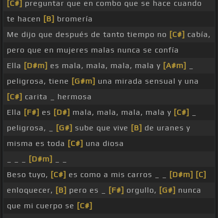
[C#]
preguntar que en combo que se hace cuando
te hacen
[B]
bromería
Me dijo que después de tanto tiempo no
[C#]
cabía,
pero que en mujeres malas nunca se confía
Ella
[D#m]
es mala, mala, mala, mala y
[A#m]
_
peligrosa, tiene
[G#m]
una mirada sensual y una
[C#]
carita _ hermosa
Ella
[F#]
es
[D#]
mala, mala, mala, mala y
[C#]
_
peligrosa, _
[G#]
sube que vive
[B]
de uranes y
misma es toda
[C#]
una diosa
_ _ _
[D#m]
_ _
Beso tuyo,
[C#]
es como a mis carros _ _
[D#m]
[C]
enloquecer,
[B]
pero es _
[F#]
orgullo,
[G#]
nunca
que mi cuerpo se
[C#]