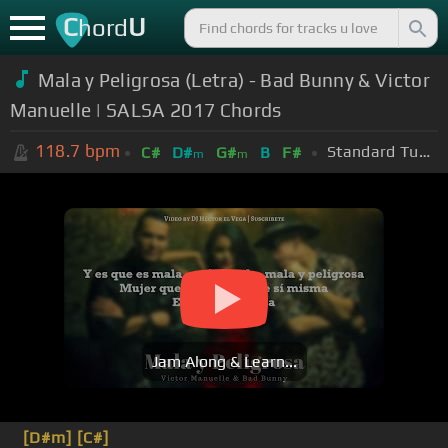
C
U
hord
Mala y Peligrosa (Letra) - Bad Bunny & Victor
Manuelle | SALSA 2017 Chords
118.7
bpm
Standard Tuning (EADGBE)
C#
D#
G#
B
F#
m
m
Jam Along & Learn...
[D#m]
[C#]