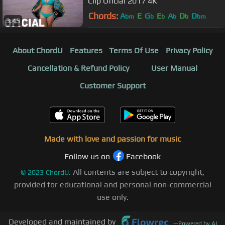
Clip Oficial 2017 4K
Chords:
A
E
G
E
A
D
D
bm
b
b
b
b
bm
3:45
About ChordU
Features
Terms Of Use
Privacy Policy
Cancellation & Refund Policy
User Manual
Customer Support
Made with love and passion for music
Follow us on
Facebook
All contents are subject to copyright,
©
2023
ChordU.
provided for educational and personal non-commercial
use only.
Developed and maintained by
—
Powered by AI