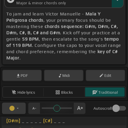
Major & minor chords only
To jam and learn Víctor Manuelle -
Mala Y
Peligrosa chords
, your primary focus should be
mastering these
chords sequence: G#m, D#m, C#,
D#m, C#, B, C# and G#m
. Kick off your practice at a
gentle
59 BPM
, then escalate to the song's
tempo
of 119 BPM
. Configure the capo to your vocal range
and chord preference, remembering the
key of C#
Major
.
PDF
Midi
Edit
Hide lyrics
Blocks
Traditional
Autoscroll
[D#m]
_ _ _ _ _
[C#]
_ _ _