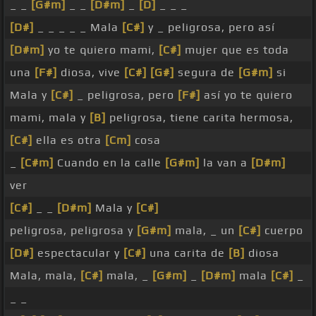
_ _
[G#m]
_ _
[D#m]
_
[D]
_ _ _
[D#]
_ _ _ _ _ Mala
[C#]
y _ peligrosa, pero así
[D#m]
yo te quiero mami,
[C#]
mujer que es toda
una
[F#]
diosa, vive
[C#]
[G#]
segura de
[G#m]
si
Mala y
[C#]
_ peligrosa, pero
[F#]
así yo te quiero
mami, mala y
[B]
peligrosa, tiene carita hermosa,
[C#]
ella es otra
[Cm]
cosa
_
[C#m]
Cuando en la calle
[G#m]
la van a
[D#m]
ver
[C#]
_ _
[D#m]
Mala y
[C#]
peligrosa, peligrosa y
[G#m]
mala, _ un
[C#]
cuerpo
[D#]
espectacular y
[C#]
una carita de
[B]
diosa
Mala, mala,
[C#]
mala, _
[G#m]
_
[D#m]
mala
[C#]
_
_ _