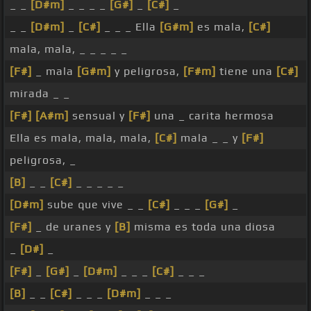
_ _
[D#m]
_ _ _ _
[G#]
_
[C#]
_
_ _
[D#m]
_
[C#]
_ _ _ Ella
[G#m]
es mala,
[C#]
mala, mala, _ _ _ _ _
[F#]
_ mala
[G#m]
y peligrosa,
[F#m]
tiene una
[C#]
mirada _ _
[F#]
[A#m]
sensual y
[F#]
una _ carita hermosa
Ella es mala, mala, mala,
[C#]
mala _ _ y
[F#]
peligrosa, _
[B]
_ _
[C#]
_ _ _ _ _
[D#m]
sube que vive _ _
[C#]
_ _ _
[G#]
_
[F#]
_ de uranes y
[B]
misma es toda una diosa
_
[D#]
_
[F#]
_
[G#]
_
[D#m]
_ _ _
[C#]
_ _ _
[B]
_ _
[C#]
_ _ _
[D#m]
_ _ _