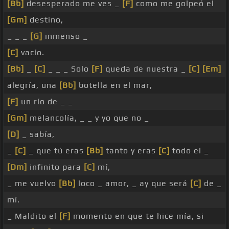
[Bb]
desesperado me ves _
[F]
como me golpeó el
[Gm]
destino,
_ _ _
[G]
inmenso _
[C]
vacío.
[Bb]
_
[C]
_ _ _ Solo
[F]
queda de nuestra _
[C]
[Em]
alegría, una
[Bb]
botella en el mar,
[F]
un río de _ _
[Gm]
melancolía, _ _ y yo que no _
[D]
_ sabía,
_
[C]
_ que tú eras
[Bb]
tanto y eras
[C]
todo el _
[Dm]
infinito para
[C]
mí,
_ me vuelvo
[Bb]
loco _ amor, _ ay que será
[C]
de _
mí.
_ Maldito el
[F]
momento en que te hice mía, si