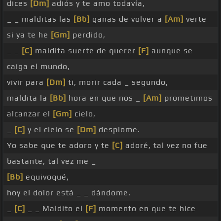
dices
[Dm]
adiós y te amo todavía,
_ _ malditas las
[Bb]
ganas de volver a
[Am]
verte
si ya te he
[Gm]
perdido,
_ _
[C]
maldita suerte de querer
[F]
aunque se
caiga el mundo,
vivir para
[Dm]
ti, morir cada _ segundo,
maldita la
[Bb]
hora en que nos _
[Am]
prometimos
alcanzar el
[Gm]
cielo,
_
[C]
y el cielo se
[Dm]
desplome.
Yo sabe que te adoro y te
[C]
adoré, tal vez no fue
bastante, tal vez me _
[Bb]
equivoqué,
hoy el dolor está _ _ dándome.
_
[C]
_ _ Maldito el
[F]
momento en que te hice