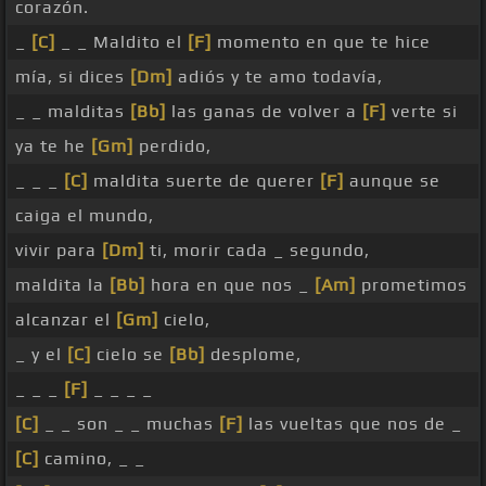
corazón.
_
[C]
_ _ Maldito el
[F]
momento en que te hice
mía, si dices
[Dm]
adiós y te amo todavía,
_ _ malditas
[Bb]
las ganas de volver a
[F]
verte si
ya te he
[Gm]
perdido,
_ _ _
[C]
maldita suerte de querer
[F]
aunque se
caiga el mundo,
vivir para
[Dm]
ti, morir cada _ segundo,
maldita la
[Bb]
hora en que nos _
[Am]
prometimos
alcanzar el
[Gm]
cielo,
_ y el
[C]
cielo se
[Bb]
desplome,
_ _ _
[F]
_ _ _ _
[C]
_ _ son _ _ muchas
[F]
las vueltas que nos de _
[C]
camino, _ _