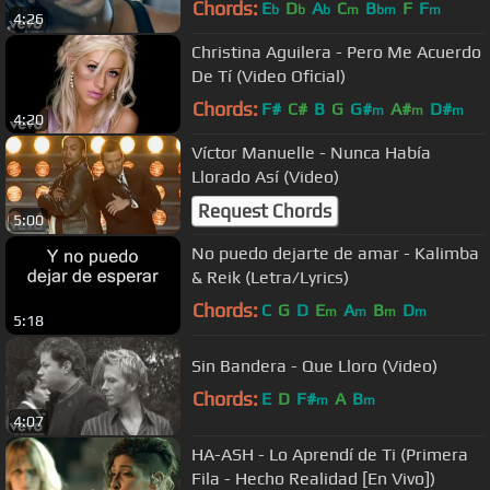
Chords:
E
D
A
C
B
F
F
b
b
b
m
bm
m
4:26
Christina Aguilera - Pero Me Acuerdo
De Tí (Video Oficial)
Chords:
F#
C#
B
G
G#
A#
D#
m
m
m
4:20
Víctor Manuelle - Nunca Había
Llorado Así (Video)
Request Chords
5:00
No puedo dejarte de amar - Kalimba
& Reik (Letra/Lyrics)
Chords:
C
G
D
E
A
B
D
m
m
m
m
5:18
Sin Bandera - Que Lloro (Video)
Chords:
E
D
F#
A
B
m
m
4:07
HA-ASH - Lo Aprendí de Ti (Primera
Fila - Hecho Realidad [En Vivo])