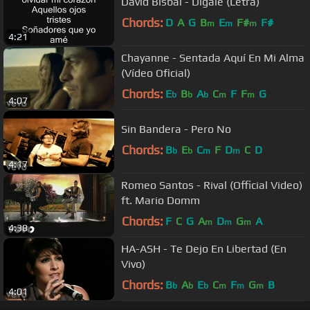
David Bisbal - Dígale (Letra)
Chords:
D
A
G
B
E
F#
F#
m
m
m
4:21
Chayanne - Sentada Aquí En Mi Alma
(Vídeo Oficial)
Chords:
E
B
A
C
F
F
G
b
b
b
m
m
4:07
Sin Bandera - Pero No
Chords:
B
E
C
F
D
C
D
b
b
m
m
4:17
Romeo Santos - Rival (Official Video)
ft. Mario Domm
Chords:
F
C
G
A
D
G
A
m
m
m
4:38
HA-ASH - Te Dejo En Libertad (En
Vivo)
Chords:
B
A
E
C
F
G
B
b
b
b
m
m
m
4:01