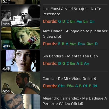
5:17
Luis Fonsi & Noel Schajris - No Te
Pertenece
Chords:
G
D
C
B
A
E
C
m
m
m
m
4:45
Alex Ubago - Aunque no te pueda ver
(video clip)
Chords:
E
B
A
A
D
G
D
bm
bm
bm
4:08
Sin Bandera - Mientes Tan Bien
Chords:
D
G
C
E
A
E
A
m
m
4:49
Camila - De Mí ((Video Online))
Chords:
C#
F#
A
B
C#
E
G#
m
m
5:55
Alejandro Fernández - Me Dedique A
Perderte (Video Oficial)