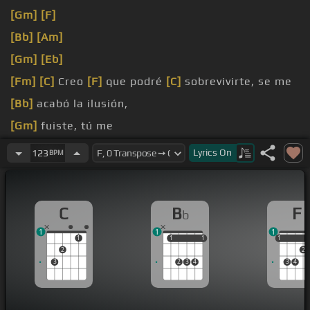
[Gm]
[F]
[Bb]
[Am]
[Gm]
[Eb]
[Fm]
[C]
Creo
[F]
que podré
[C]
sobrevivirte, se me
[Bb]
acabó la ilusión,
[Gm]
fuiste, tú me
[C]
deshiciste, ya no consigo
[F]
dejar de
[C]
Lyrics
On
123
BPM
pensarte,
[Bb]
entre rebi dolor
[F]
imagino tu carita
[Gm]
C
B
F
b
triste, cuando me
1
1
1
1
1
1
1
1
1
1
2
2
3
2
3
4
3
4