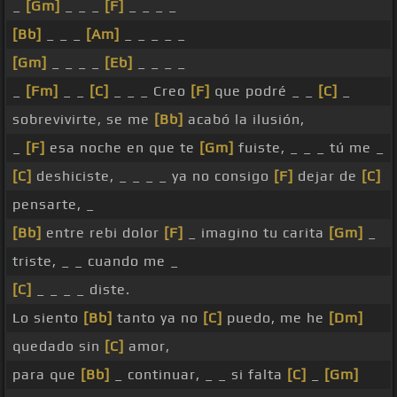
_
[Gm]
_ _ _
[F]
_ _ _ _
[Bb]
_ _ _
[Am]
_ _ _ _ _
[Gm]
_ _ _ _
[Eb]
_ _ _ _
_
[Fm]
_ _
[C]
_ _ _ Creo
[F]
que podré _ _
[C]
_
sobrevivirte, se me
[Bb]
acabó la ilusión,
_
[F]
esa noche en que te
[Gm]
fuiste, _ _ _ tú me _
[C]
deshiciste, _ _ _ _ ya no consigo
[F]
dejar de
[C]
pensarte, _
[Bb]
entre rebi dolor
[F]
_ imagino tu carita
[Gm]
_
triste, _ _ cuando me _
[C]
_ _ _ _ diste.
Lo siento
[Bb]
tanto ya no
[C]
puedo, me he
[Dm]
quedado sin
[C]
amor,
para que
[Bb]
_ continuar, _ _ si falta
[C]
_
[Gm]