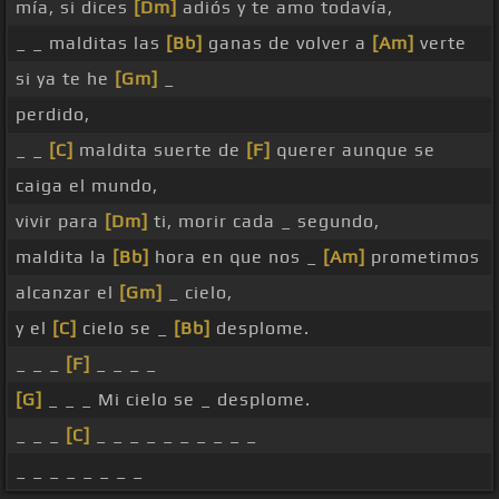
mía, si dices
[Dm]
adiós y te amo todavía,
_ _ malditas las
[Bb]
ganas de volver a
[Am]
verte
si ya te he
[Gm]
_
perdido,
_ _
[C]
maldita suerte de
[F]
querer aunque se
caiga el mundo,
vivir para
[Dm]
ti, morir cada _ segundo,
maldita la
[Bb]
hora en que nos _
[Am]
prometimos
alcanzar el
[Gm]
_ cielo,
y el
[C]
cielo se _
[Bb]
desplome.
_ _ _
[F]
_ _ _ _
[G]
_ _ _ Mi cielo se _ desplome.
_ _ _
[C]
_ _ _ _ _ _ _ _ _ _
_ _ _ _ _ _ _ _