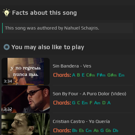
Facts about this song
This song was authored by Nahuel Schajris.
You may also like to play
Sin Bandera - Ves
Chords:
A
B
E
C#
F#
G#
E
m
m
m
m
3:34
Son By Four - A Puro Dolor (Video)
Chords:
G
C
E
F
A
D
A
m
m
3:32
Cristian Castro - Yo Quería
Chords:
B
E
C
A
G
G
D
b
b
m
b
b
b