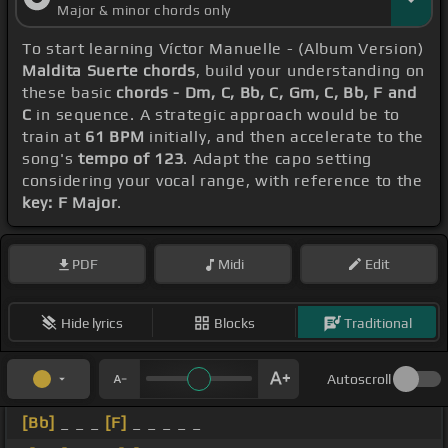
Major & minor chords only
To start learning Víctor Manuelle - (Album Version)
Maldita Suerte chords
, build your understanding on
these basic
chords - Dm, C, Bb, C, Gm, C, Bb, F and
C
in sequence. A strategic approach would be to
train at
61 BPM
initially, and then accelerate to the
song's
tempo of 123
. Adapt the capo setting
considering your vocal range, with reference to the
key: F Major
.
PDF
Midi
Edit
Hide lyrics
Blocks
Traditional
Autoscroll
[Bb]
_ _ _
[F]
_ _ _ _ _