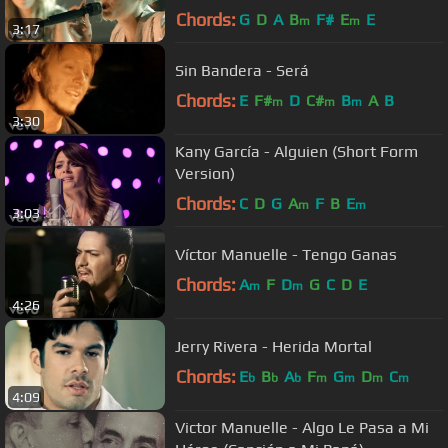
Chords:
G
D
A
B
F#
E
E
m
m
3:17
Sin Bandera - Será
Chords:
E
F#
D
C#
B
A
B
m
m
m
3:30
Kany García - Alguien (Short Form
Version)
Chords:
C
D
G
A
F
B
E
m
m
3:03
Víctor Manuelle - Tengo Ganas
Chords:
A
F
D
G
C
D
E
m
m
4:26
Jerry Rivera - Herida Mortal
Chords:
E
B
A
F
G
D
C
b
b
b
m
m
m
m
4:09
Victor Manuelle - Algo Le Pasa a Mi