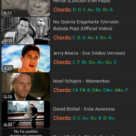
Héroe (Canción a Mi Papá)
Chords:
D
G
C
A
D
E
A
m
b
b
6:11
No Quería Engañarte (Versión
Balada Pop) (Official Video)
Chords:
C
G
D
A
E
E
A
m
m
4:09
Jerry Rivera - Ese (Video Version)
Chords:
C
F
B
D
A
G
E
b
m
m
m
3:25
Noel Schajris - Momentos
Chords:
C#
F#
B
G#
D#
A#
F
m
m
m
5:16
David Bisbal - Esta Ausencia
Chords:
G
C
A
E
B
D
B
m
m
m
4:39