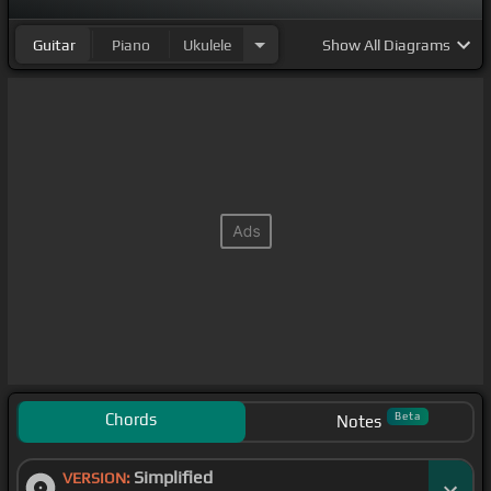
[F#]
con vos
Guitar
Piano
Ukulele
Show
All Diagrams
Chords
Beta
Notes
Simplified
VERSION: