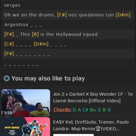
vergas
Oh we on the drums,
[C#]
nos quedamos con
[D#m]
Argentina _ _ _
[F#]
_ This
[B]
is the Hollywood squad
[C#]
_ _ _ _
[D#m]
_ _ _ _
[F#]
_ _ _ _ _ _ _ _
_ _ _ _ _ _ _ _
You may also like to play
Jon Z x Darkiel X Boy Wonder CF - Te
Llamé Borracho [Official Video]
Chords:
D
A
C#
B
E
B
G
m
3:58
EA$Y Kid, DrefQuila, Trainer, Paulo
Londra- Mvp Remix🏆(VIDEO
OFICIAL)