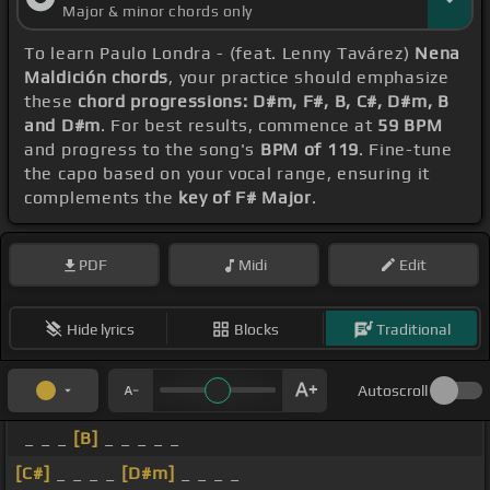
Major & minor chords only
To learn Paulo Londra - (feat. Lenny Tavárez)
Nena
Maldición chords
, your practice should emphasize
these
chord progressions: D#m, F#, B, C#, D#m, B
and D#m
. For best results, commence at
59 BPM
and progress to the song's
BPM of 119
. Fine-tune
the capo based on your vocal range, ensuring it
complements the
key of F# Major
.
PDF
Midi
Edit
Hide lyrics
Blocks
Traditional
Autoscroll
_ _ _
[B]
_ _ _ _ _
[C#]
_ _ _ _
[D#m]
_ _ _ _