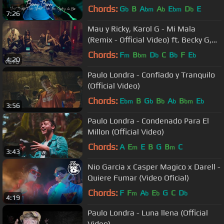
Mi Ex (Remix) (Vídeo Oficial)
Chords:
G
B
A
A
E
D
E
b
bm
b
bm
b
7:26
Mau y Ricky, Karol G - Mi Mala
(Remix - Official Video) ft. Becky G,
Leslie Grace, Lali
Chords:
F
B
D
C
B
F
E
m
bm
b
b
b
4:20
Paulo Londra - Confiado y Tranquilo
(Official Video)
Chords:
E
B
G
B
A
B
E
bm
b
b
b
bm
b
3:56
Paulo Londra - Condenado Para El
Millon (Official Video)
Chords:
A
E
E
B
G
B
C
m
m
3:43
Nio Garcia x Casper Magico x Darell -
Quiere Fumar (Video Oficial)
Chords:
F
F
A
E
G
C
D
m
b
b
b
4:19
Paulo Londra - Luna llena (Official
Video)