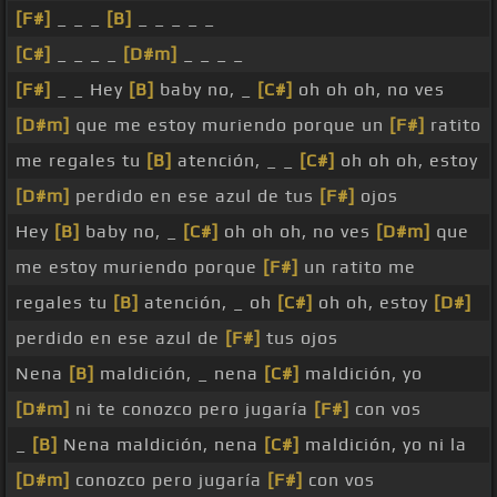
[F#]
_ _ _
[B]
_ _ _ _ _
[C#]
_ _ _ _
[D#m]
_ _ _ _
[F#]
_ _ Hey
[B]
baby no, _
[C#]
oh oh oh, no ves
[D#m]
que me estoy muriendo porque un
[F#]
ratito
me regales tu
[B]
atención, _ _
[C#]
oh oh oh, estoy
[D#m]
perdido en ese azul de tus
[F#]
ojos
Hey
[B]
baby no, _
[C#]
oh oh oh, no ves
[D#m]
que
me estoy muriendo porque
[F#]
un ratito me
regales tu
[B]
atención, _ oh
[C#]
oh oh, estoy
[D#]
perdido en ese azul de
[F#]
tus ojos
Nena
[B]
maldición, _ nena
[C#]
maldición, yo
[D#m]
ni te conozco pero jugaría
[F#]
con vos
_
[B]
Nena maldición, nena
[C#]
maldición, yo ni la
[D#m]
conozco pero jugaría
[F#]
con vos