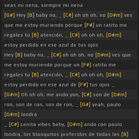
seas mi nena, siempre mi nena
[G#]
Hey
[B]
baby no, _
[C#]
oh oh oh, no
[D#m]
ves
que me estoy muriendo porque
[F#]
un ratito me
regales tu
[B]
atención, _
[C#]
oh oh oh,
[D#m]
estoy perdido en ese azul de tus ojos
Hey
[B]
baby no, _
[C#]
oh oh oh, no
[D#m]
ves que
me estoy muriendo porque un
[F#]
ratito me
regales tu
[B]
atención, _
[C#]
oh oh oh,
[D#m]
estoy perdido en ese azul de
[F#]
tus ojos _
[G#m]
Oh oh oh, me ando yon,
[C#]
son de
[D#m]
ron, son de ron, son de ron, _
[G#]
yeah, paulo
[D#m]
londra
_
[C#]
Lenita vibes baby,
[D#m]
ando con paulo
londra, los blanquitos preferidos de todas las
[B]