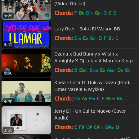
(Video Oficial)
Chords:
F
B
D
G
G
C
E
b
m
m
3:29
Lary Over - Sola [El Wason BB]
Chords:
D
E
G
D
F
B
C
m
b
m
b
3:45
Ozuna x Bad Bunny x Wisin x
Almighty X Dj Luian X Mambo Kingz -
Solita
Chords:
B
E
B
E
A
D
G
bm
bm
b
bm
b
b
5:50
Khea - Loca ft. Duki & Cazzu (Prod.
Omar Varela & Mykka)
Chords:
D
A
F
C
F
B
B
b
b
m
bm
b
4:20
Jerry Di - Un Culito Nuevo (Cover
Audio)
Chords:
E
F#
C#
C#
G#
B
m
m
3:55