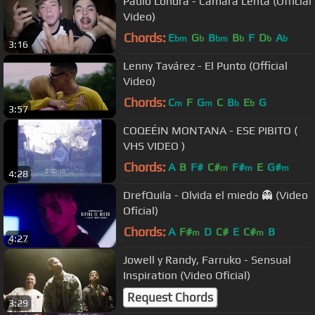
Paulo Londra - Camara Lenta (Official
Video)
Chords:
E
G
B
B
F
D
A
bm
b
bm
b
b
b
3:16
Lenny Tavárez - El Punto (Official
Video)
Chords:
C
F
G
C
B
E
G
m
m
b
b
3:57
COQEÉIN MONTANA - ESE PIBITO (
VHS VIDEO )
Chords:
A
B
F#
C#
F#
E
G#
m
m
m
4:28
DrefQuila - Olvida el miedo 👻 (Video
Oficial)
Chords:
A
F#
D
C#
E
C#
B
m
m
4:27
Jowell y Randy, Farruko - Sensual
Inspiration (Video Oficial)
Request Chords
3:29