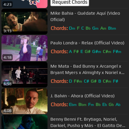
Request Chords
4:23
(Prod.KPBTS/AIRLAPS/LABBÉ)
Mike Bahia - Quédate Aquí (Video
Oficial)
Chords:
D
F
C
B
G
A
B
m
b
m
m
bm
3:13
Paulo Londra - Relax (Official Video)
Chords:
A
F#
E
G#
G#
C#
F#
m
m
m
4:18
Me Mata - Bad Bunny x Arcangel x
Bryant Myers x Almighty x Noriel x
Baby Rasta x Brytiago 🏌
Chords:
D
F#
C#
G#
B
C#
F#
m
m
6:58
J. Balvin - Ahora (Official Video)
Chords:
E
B
F
B
E
G
A
bm
bm
m
b
b
b
b
4:08
Benny Benni Ft. Brytiago, Noriel,
Darkiel, Pusho y Más - El Gatito De