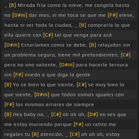
_
[B]
Mirada fría como la nieve, me congela hasta
no
[D#m]
dar mas, si me toca se que me
[F#]
eleve,
hasta ni ver toda la ciudad, _
[B]
compraría lo que
ella quiere con
[C#]
tal que venga para acá
[D#m]
Estaríamos como se debe,
[B]
relajados sin
un problema seguro, tiene mil pretendientes,
[C#]
pero no uno valiente,
[D#m]
para hacerle ternura
sin
[F#]
miedo a que diga la gente
[B]
Yo se bien lo que siente,
[C#]
se muy bien lo
que siente,
[D#m]
que todos somos iguales con
[F#]
los mismos errores de siempre
[B]
Hey baby no, _
[C#]
oh oh oh,
[D#]
no ves que
me estoy muriendo porque
[F#]
un ratito me
regales tu
[B]
atención, _
[C#]
oh oh oh, estoy