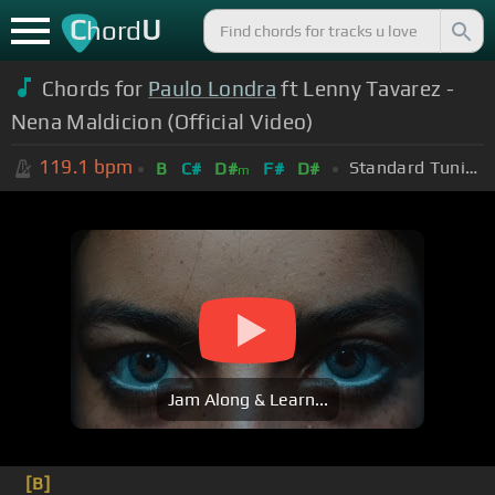
C
U
hord
Chords for
Paulo Londra
ft Lenny Tavarez -
Nena Maldicion (Official Video)
119.1
bpm
Standard Tuning (EADGBE)
B
C#
D#
F#
D#
m
Jam Along & Learn...
[B]