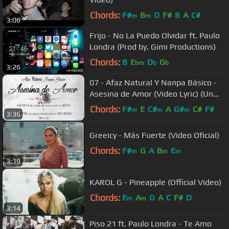
Chords:
F#
B
D
F#
B
A
C#
m
m
3:06
Frijo - No La Puedo Olvidar ft. Paulo
Londra (Prod by. Gimi Productions)
Chords:
B
E
D
G
bm
b
b
3:26
07 - Afaz Natural Y Nanpa Básico -
Asesina de Amor (Video Lyric) (Un
Romantico en el Ghetto 2017)
Chords:
F#
E
C#
A
G#
C#
F#
m
m
m
3:36
Greeicy - Más Fuerte (Video Oficial)
Chords:
F#
G
A
B
E
m
m
m
3:19
KAROL G - Pineapple (Official Video)
Chords:
E
A
G
A
C
F#
D
m
m
3:14
Piso 21 ft. Paulo Londra - Te Amo