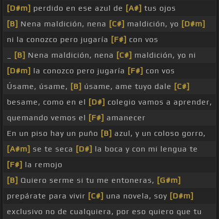
[D#m]
perdido en ese azul de
[A#]
tus ojos
[B]
Nena maldición, nena
[C#]
maldición, yo
[D#m]
ni la conozco pero jugaría
[F#]
con vos
_
[B]
Nena maldición, nena
[C#]
maldición, yo ni
[D#m]
la conozco pero jugaría
[F#]
con vos
Úsame, úsame,
[B]
úsame, ame tuyo dale
[C#]
besame, como en el
[D#]
colegio vamos a aprender,
quemando vemos el
[F#]
amanecer
En un piso hay un puño
[B]
azul, y un coloso gorro,
[A#m]
se te seca
[D#]
la boca y con mi lengua te
[F#]
la remojo
[B]
Quiero serme si tu me entoneras,
[G#m]
prepárate para vivir
[C#]
una novela, soy
[D#m]
exclusivo no de cualquiera, por eso quiero que tu