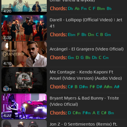
Chords:
D
A
F
C
F
B
B
b
b
m
bm
b
4:20
Darell - Lollipop (Official Video) | Jet
41
Chords:
E
F
B
D
C
B
G
bm
b
m
m
7:10
Arcángel - El Granjero (Video Oficial)
Chords:
G
D
G
B
D
C
C
m
b
b
m
4:10
Me Contagie - Kendo Kaponi Ft
Anuel (Video Version) (Audio Video)
Chords:
C#
B
D#
F#
D#
A#
A#
m
m
6:19
Bryant Myers & Bad Bunny - Triste
(Video Oficial)
Chords:
D
C#
F#
A
E
C#
B
m
m
m
4:22
Jon Z - 0 Sentimientos (Remix) ft.