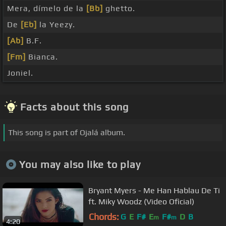
Mera, dímelo de la
[Bb]
ghetto.
De
[Eb]
la Yeezy.
[Ab]
B.F.
[Fm]
Bianca.
Joniel.
Facts about this song
This song is part of Ojalá album.
You may also like to play
Bryant Myers - Me Han Hablau De Ti
ft. Miky Woodz (Video Oficial)
Chords:
G
E
F#
E
F#
D
B
m
m
4:20