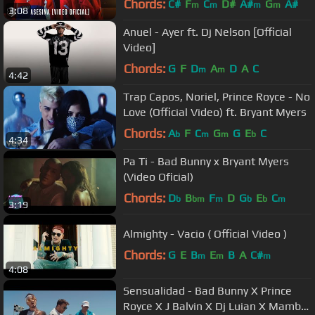
Chords:
C#
F
C
D#
A#
G
A#
m
m
m
m
3:08
Anuel - Ayer ft. Dj Nelson [Official
Video]
Chords:
G
F
D
A
D
A
C
m
m
4:42
Trap Capos, Noriel, Prince Royce - No
Love (Official Video) ft. Bryant Myers
Chords:
A
F
C
G
G
E
C
b
m
m
b
4:34
Pa Ti - Bad Bunny x Bryant Myers
(Video Oficial)
Chords:
D
B
F
D
G
E
C
b
bm
m
b
b
m
3:19
Almighty - Vacio ( Official Video )
Chords:
G
E
B
E
B
A
C#
m
m
m
4:08
Sensualidad - Bad Bunny X Prince
Royce X J Balvin X Dj Luian X Mambo