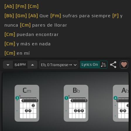
[Ab]
[Fm]
[Cm]
[Bb]
[Gm]
[Ab]
Que
[Fm]
sufras para siempre
[F]
y
nunca
[Cm]
pares de llorar
[Cm]
puedan encontrar
[Cm]
y más en nada
[Cm]
en mí
[Cm]
camino.
Lyrics
On
64
BPM
desierto.
C
B
A
m
b
b
3
1
4
1
1
1
1
1
1
1
1
1
1
2
2
3
4
2
3
4
3
4