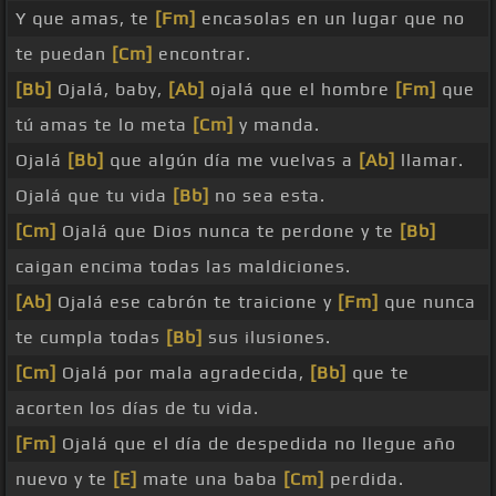
Y que amas, te
[Fm]
encasolas en un lugar que no
te puedan
[Cm]
encontrar.
[Bb]
Ojalá, baby,
[Ab]
ojalá que el hombre
[Fm]
que
tú amas te lo meta
[Cm]
y manda.
Ojalá
[Bb]
que algún día me vuelvas a
[Ab]
llamar.
Ojalá que tu vida
[Bb]
no sea esta.
[Cm]
Ojalá que Dios nunca te perdone y te
[Bb]
caigan encima todas las maldiciones.
[Ab]
Ojalá ese cabrón te traicione y
[Fm]
que nunca
te cumpla todas
[Bb]
sus ilusiones.
[Cm]
Ojalá por mala agradecida,
[Bb]
que te
acorten los días de tu vida.
[Fm]
Ojalá que el día de despedida no llegue año
nuevo y te
[E]
mate una baba
[Cm]
perdida.