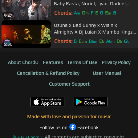
Baby Rasta, Noriel, Lyan, Darkiel,
Messiah [Official Video]
Chords:
A
D
F
E
G
E
B
m
m
m
5:42
Ozuna x Bad Bunny x Wisin x
Almighty X Dj Luian X Mambo Kingz -
Solita
Chords:
B
E
B
E
A
D
G
bm
bm
b
bm
b
b
5:50
About ChordU
Features
Terms Of Use
Privacy Policy
Cancellation & Refund Policy
User Manual
Customer Support
Made with love and passion for music
Follow us on
Facebook
All contents are subject to copyright,
©
2023
ChordU.