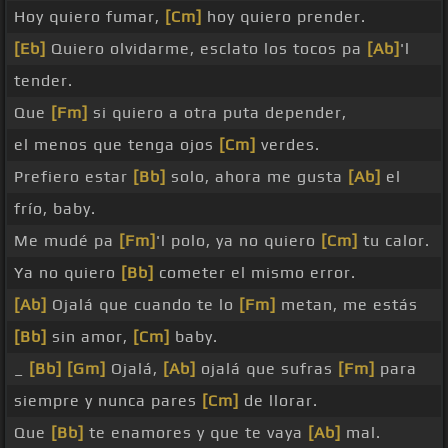
Hoy quiero fumar,
[Cm]
hoy quiero prender.
[Eb]
Quiero olvidarme, esclato los tocos pa
[Ab]
'l
tender.
Que
[Fm]
si quiero a otra puta depender,
el menos que tenga ojos
[Cm]
verdes.
Prefiero estar
[Bb]
solo, ahora me gusta
[Ab]
el
frío, baby.
Me mudé pa
[Fm]
'l polo, ya no quiero
[Cm]
tu calor.
Ya no quiero
[Bb]
cometer el mismo error.
[Ab]
Ojalá que cuando te lo
[Fm]
metan, me estás
[Bb]
sin amor,
[Cm]
baby.
_
[Bb]
[Gm]
Ojalá,
[Ab]
ojalá que sufras
[Fm]
para
siempre y nunca pares
[Cm]
de llorar.
Que
[Bb]
te enamores y que te vaya
[Ab]
mal.