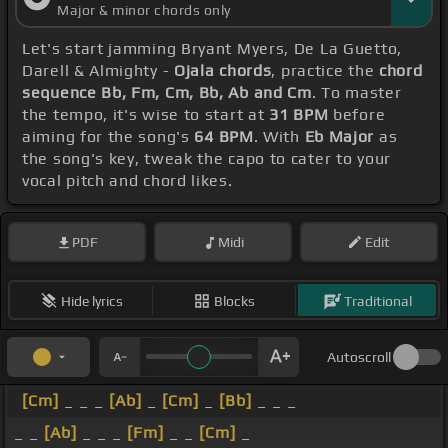
Major & minor chords only
Let's start jamming Bryant Myers, De La Guetto,
Darell & Almighty -
Ojala chords
, practice the
chord
sequence Bb, Fm, Cm, Bb, Ab and Cm
. To master
the tempo, it's wise to start at
31 BPM
before
aiming for the song's
64 BPM
. With
Eb Major
as
the song's key, tweak the capo to cater to your
vocal pitch and chord likes.
PDF
Midi
Edit
Hide lyrics
Blocks
Traditional
Autoscroll
[Cm]
_ _ _
[Ab]
_
[Cm]
_
[Bb]
_ _ _
_ _
[Ab]
_ _ _
[Fm]
_ _
[Cm]
_