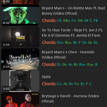
3:20
Bryant Myers - Un Ratito Mas ft. Bad
Bunny (Video Oficial)
Chords:
C#
A#
F
G#
A#
C
F#
m
m
4:42
Se Te Hizo Tarde - Ñejo Ft. Jon Z Ft.
Ele A El Dominio Ft. Jamby El Favo
Chords:
E
B
B
F
D
G
E
bm
bm
b
b
b
b
5:59
Bryant Myers x Chen - Hunnids
(Video Oficial)
Chords:
E
G
A
B
B
E
B
b
b
b
b
bm
bm
2:54
Ojala
Chords:
C
A
B
F
E
F
C
m
b
b
m
b
5:05
Brytiago x Darell - Asesina (Video
Oficial)