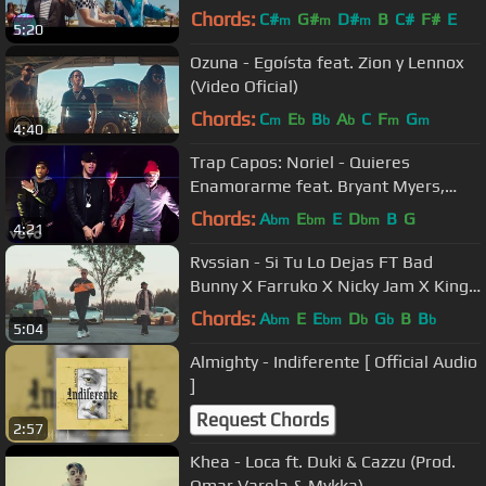
Kingz
Chords:
C#
G#
D#
B
C#
F#
E
m
m
m
5:20
Ozuna - Egoísta feat. Zion y Lennox
(Video Oficial)
Chords:
C
E
B
A
C
F
G
m
b
b
b
m
m
4:40
Trap Capos: Noriel - Quieres
Enamorarme feat. Bryant Myers,
Juhn, Baby Rasta (Official Music
Chords:
A
E
E
D
B
G
bm
bm
bm
4:21
Video)
Rvssian - Si Tu Lo Dejas FT Bad
Bunny X Farruko X Nicky Jam X King
Kosa
Chords:
A
E
E
D
G
B
B
bm
bm
b
b
b
5:04
Almighty - Indiferente [ Official Audio
]
Request Chords
2:57
Khea - Loca ft. Duki & Cazzu (Prod.
Omar Varela & Mykka)