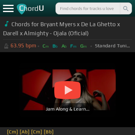
C
U
hord
Chords for Bryant Myers x De La Ghetto x
Darell x Almighty - Ojala (Oficial)
63.95
bpm
Standard Tuning (EADGBE)
C
B
A
F
G
m
b
b
m
m
Jam Along & Learn...
[Cm]
[Ab]
[Cm]
[Bb]