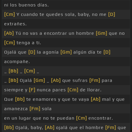
ni los buenos días.
[Cm]
Y cuando te quedes sola, baby, no me
[D]
extrañes.
[Ab]
Tú no vas a encontrar un hombre
[Gm]
que no
[Cm]
tenga a ti.
Ojalá que
[D]
la agonía
[Gm]
algún día te
[D]
acompañe.
_
[Bb]
_
[Cm]
_
_
[Bb]
Ojalá
[Gm]
_
[Ab]
que sufras
[Fm]
para
siempre y
[F]
nunca pares
[Cm]
de llorar.
Que
[Bb]
te enamores y que te vaya
[Ab]
mal y que
amanezca
[Fm]
sola
en un lugar que no te puedan
[Cm]
encontrar.
[Bb]
Ojalá, baby,
[Ab]
ojalá que el hombre
[Fm]
que