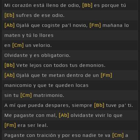
Mi corazón está lleno de odio,
[Bb]
es porque tú
[Eb]
sufres de ese odio.
[Ab]
Ojalá que cogiste pa'l novio,
[Fm]
mañana lo
maten y tú lo llores
en
[Cm]
un velorio.
Olvidaste y es obligatorio.
[Bb]
Vete lejos con todos tus demonios.
[Ab]
Ojalá que te metan dentro de un
[Fm]
manicomio y que te queden locas
sin tu
[Cm]
matrimonio.
A mí que pueda despares, siempre
[Bb]
tuve pa' ti.
Me pagaste con mal,
[Ab]
olvidaste vivir lo que
[Fm]
era ser leal.
Pagaste con traición y por eso nadie te va
[Cm]
a