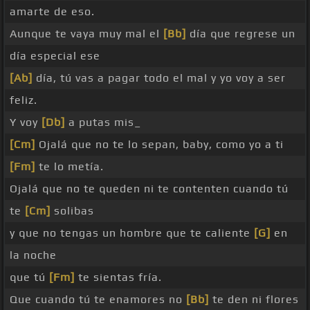
amarte de eso.
Aunque te vaya muy mal el
[Bb]
día que regrese un
día especial ese
[Ab]
día, tú vas a pagar todo el mal y yo voy a ser
feliz.
Y voy
[Db]
a putas mis_
[Cm]
Ojalá que no te lo sepan, baby, como yo a ti
[Fm]
te lo metía.
Ojalá que no te queden ni te contenten cuando tú
te
[Cm]
solibas
y que no tengas un hombre que te caliente
[G]
en
la noche
que tú
[Fm]
te sientas fría.
Que cuando tú te enamores no
[Bb]
te den ni flores