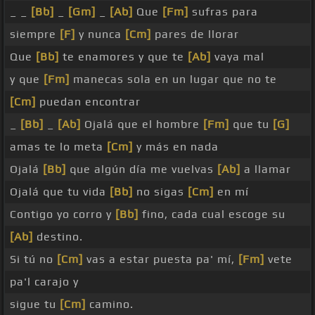
_ _
[Bb]
_
[Gm]
_
[Ab]
Que
[Fm]
sufras para
siempre
[F]
y nunca
[Cm]
pares de llorar
Que
[Bb]
te enamores y que te
[Ab]
vaya mal
y que
[Fm]
manecas sola en un lugar que no te
[Cm]
puedan encontrar
_
[Bb]
_
[Ab]
Ojalá que el hombre
[Fm]
que tu
[G]
amas te lo meta
[Cm]
y más en nada
Ojalá
[Bb]
que algún día me vuelvas
[Ab]
a llamar
Ojalá que tu vida
[Bb]
no sigas
[Cm]
en mí
Contigo yo corro y
[Bb]
fino, cada cual escoge su
[Ab]
destino.
Si tú no
[Cm]
vas a estar puesta pa' mí,
[Fm]
vete
pa'l carajo y
sigue tu
[Cm]
camino.