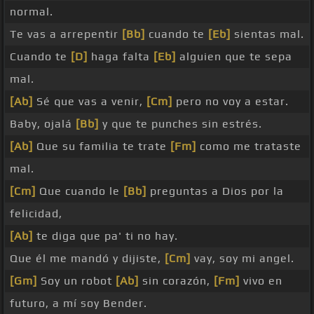
normal.
Te vas a arrepentir
[Bb]
cuando te
[Eb]
sientas mal.
Cuando te
[D]
haga falta
[Eb]
alguien que te sepa
mal.
[Ab]
Sé que vas a venir,
[Cm]
pero no voy a estar.
Baby, ojalá
[Bb]
y que te punches sin estrés.
[Ab]
Que su familia te trate
[Fm]
como me trataste
mal.
[Cm]
Que cuando le
[Bb]
preguntas a Dios por la
felicidad,
[Ab]
te diga que pa' ti no hay.
Que él me mandó y dijiste,
[Cm]
vay, soy mi angel.
[Gm]
Soy un robot
[Ab]
sin corazón,
[Fm]
vivo en
futuro, a mí soy Bender.