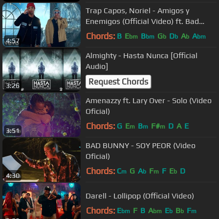
Trap Capos, Noriel - Amigos y
Enemigos (Official Video) ft. Bad
Bunny, Almighty
Chords:
B
E
B
G
D
A
A
bm
bm
b
b
b
bm
4:57
Almighty - Hasta Nunca [Official
Audio]
Request Chords
3:26
Amenazzy ft. Lary Over - Solo (Video
Oficial)
Chords:
G
E
B
F#
D
A
E
m
m
m
3:51
BAD BUNNY - SOY PEOR (Video
Oficial)
Chords:
C
G
A
F
F
E
D
m
b
m
b
4:30
Darell - Lollipop (Official Video)
Chords:
E
F
B
A
E
B
F
bm
bm
b
b
m