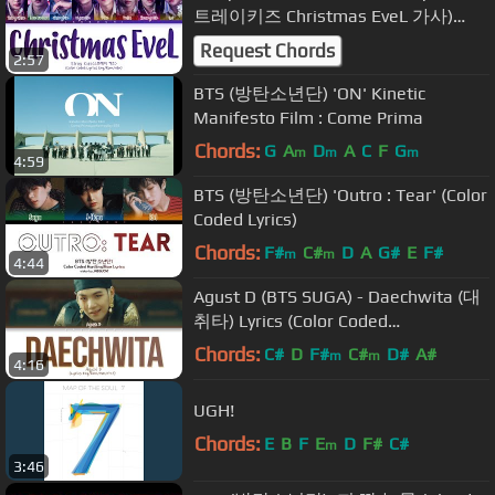
트레이키즈 Christmas EveL 가사)
(Color Coded Lyrics)
Request Chords
2:57
BTS (방탄소년단) 'ON' Kinetic
Manifesto Film : Come Prima
Chords:
G
A
D
A
C
F
G
m
m
m
4:59
BTS (방탄소년단) 'Outro : Tear' (Color
Coded Lyrics)
Chords:
F#
C#
D
A
G#
E
F#
m
m
4:44
Agust D (BTS SUGA) - Daechwita (대
취타) Lyrics (Color Coded
Eng/Rom/Han/가사)
Chords:
C#
D
F#
C#
D#
A#
m
m
4:16
UGH!
Chords:
E
B
F
E
D
F#
C#
m
3:46