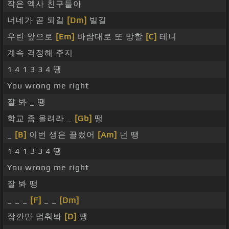
작은 엑사 친구들아
너네가 곧 되길
[Dm]
빌길
우린 앞으로
[Em]
바람대로 또 망할
[C]
테니
계속 걱정해 주지
1 4 1 3 3 4 땡
You wrong me right
잘 봐 _ 땡
학교 좀 올려라 _
[Gb]
땡
_
[B]
이번 생은 끌렀어
[Am]
넌 땡
1 4 1 3 3 4 땡
You wrong me right
잘 봐 땡
_ _ _
[F]
_ _
[Dm]
잠깐만 멈춰봐
[D]
땡