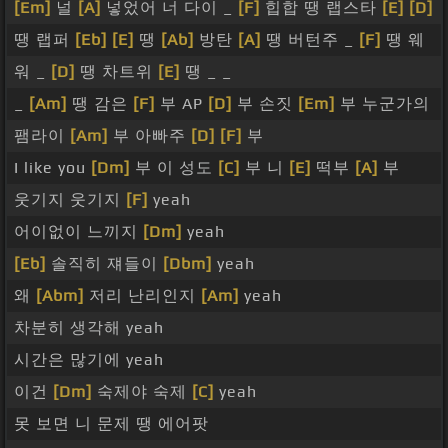
[Em]
널
[A]
넣었어 너 다이 _
[F]
힙합 땡 랩스타
[E]
[D]
땡 랩퍼
[Eb]
[E]
땡
[Ab]
방탄
[A]
땡 버턴주 _
[F]
땡 웨
워 _
[D]
땡 차트위
[E]
땡 _ _
_
[Am]
땡 감은
[F]
부 AP
[D]
부 손짓
[Em]
부 누군가의
팸라이
[Am]
부 아빠주
[D]
[F]
부
I like you
[Dm]
부 이 성도
[C]
부 니
[E]
떡부
[A]
부
웃기지 웃기지
[F]
yeah
어이없이 느끼지
[Dm]
yeah
[Eb]
솔직히 쟤들이
[Dbm]
yeah
왜
[Abm]
저리 난리인지
[Am]
yeah
차분히 생각해 yeah
시간은 많기에 yeah
이건
[Dm]
숙제야 숙제
[C]
yeah
못 보면 니 문제 땡 에어팟