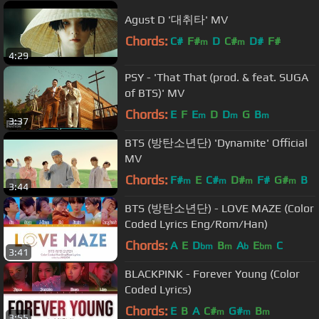
Agust D '대취타' MV
Chords:
C#
F#
D
C#
D#
F#
m
m
4:29
PSY - 'That That (prod. & feat. SUGA
of BTS)' MV
Chords:
E
F
E
D
D
G
B
m
m
m
3:37
BTS (방탄소년단) 'Dynamite' Official
MV
Chords:
F#
E
C#
D#
F#
G#
B
m
m
m
m
3:44
BTS (방탄소년단) - LOVE MAZE (Color
Coded Lyrics Eng/Rom/Han)
Chords:
A
E
D
B
A
E
C
bm
m
b
bm
3:41
BLACKPINK - Forever Young (Color
Coded Lyrics)
Chords:
E
B
A
C#
G#
B
m
m
m
3:55