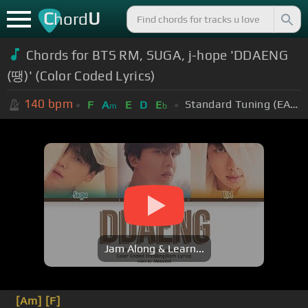
C
U
hord
Chords for BTS RM, SUGA, j-hope 'DDAENG
(땡)' (Color Coded Lyrics)
140
bpm
Standard Tuning (EADGBE)
F
A
E
D
E
m
b
Jam Along & Learn...
[Am]
[F]