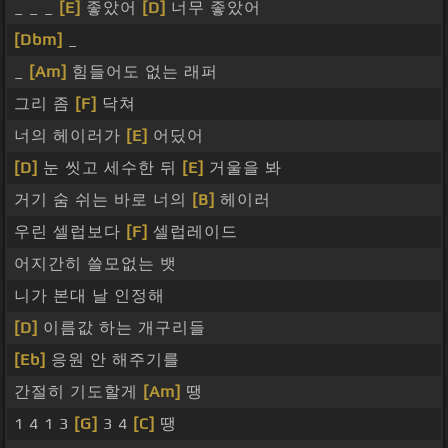
_ _ _
[E]
좋았어
[D]
너무 좋았어
[Dbm]
_
_
[Am]
힘들어도 없는 래퍼
그리 좀
[F]
닥쳐
너의 헤이러가
[E]
어딨어
[D]
눈 씻고 세수한 뒤
[E]
거울을 봐
거기 숨 쉬는 바로 너의
[B]
헤이러
우린 셀럽보다
[F]
셀럽레이드
어지간히 쓸모없는 뱃
니가 본대 날 인정해
[D]
이름값 하는 개구리들
[Eb]
응원 안 해주기를
간절히 기도할게
[Am]
땡
1 4 1 3
[G]
3 4
[C]
땡