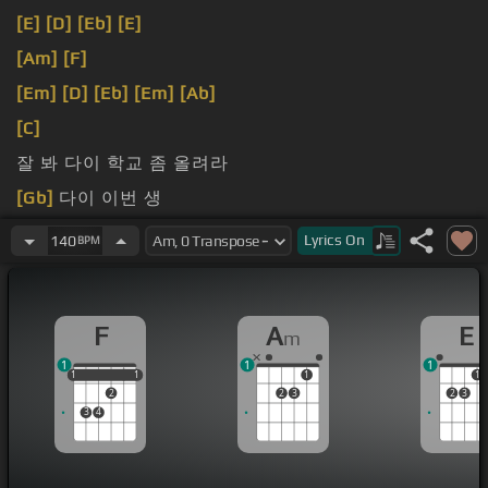
[E]
[D]
[Eb]
[E]
[Am]
[F]
[Em]
[D]
[Eb]
[Em]
[Ab]
[C]
잘 봐 다이 학교 좀 올려라
[Gb]
다이 이번 생
너 다이
[F]
힙합 땡 랩스타
[E]
[D]
땡 랩퍼
[Eb]
[E]
땡
Lyrics
On
140
BPM
[Ab]
방탄
[A]
땡 버턴주
[F]
땡 웨워
[D]
땡 차트위
[E]
땡
F
A
E
m
1
1
1
1
1
1
1
1
1
1
2
2
3
2
3
3
4