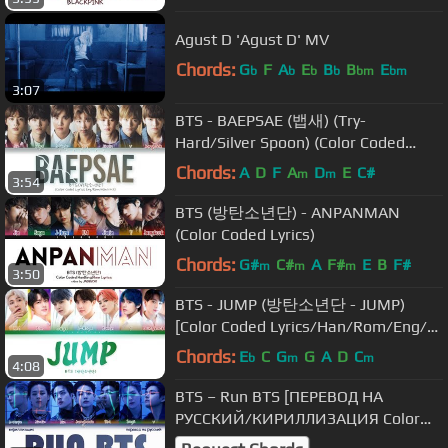
Agust D 'Agust D' MV
Chords:
G
F
A
E
B
B
E
b
b
b
b
bm
bm
3:07
BTS - BAEPSAE (뱁새) (Try-
Hard/Silver Spoon) (Color Coded
Lyrics Eng/Rom/Han/가사)
Chords:
A
D
F
A
D
E
C#
m
m
3:54
BTS (방탄소년단) - ANPANMAN
(Color Coded Lyrics)
Chords:
G#
C#
A
F#
E
B
F#
m
m
m
3:50
BTS - JUMP (방탄소년단 - JUMP)
[Color Coded Lyrics/Han/Rom/Eng/가
사]
Chords:
E
C
G
G
A
D
C
b
m
m
4:08
BTS – Run BTS [ПЕРЕВОД НА
РУССКИЙ/КИРИЛЛИЗАЦИЯ Color
Coded Lyrics]