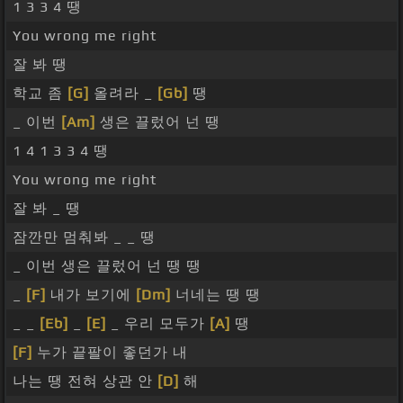
1 3 3 4 땡
You wrong me right
잘 봐 땡
학교 좀
[G]
올려라 _
[Gb]
땡
_ 이번
[Am]
생은 끌렀어 넌 땡
1 4 1 3 3 4 땡
You wrong me right
잘 봐 _ 땡
잠깐만 멈춰봐 _ _ 땡
_ 이번 생은 끌렀어 넌 땡 땡
_
[F]
내가 보기에
[Dm]
너네는 땡 땡
_ _
[Eb]
_
[E]
_ 우리 모두가
[A]
땡
[F]
누가 끝팔이 좋던가 내
나는 땡 전혀 상관 안
[D]
해