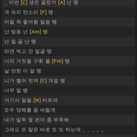
_ 이번
[C]
생은 끌렀어
[A]
넌 땡
개 속의 탄소리
[F]
땡
어릴 척 좋아함 얼음 땡
난 띵동 넌
[Am]
땡
넌 칠 끝 난 땡
라면 먹고 잔 얼굴 땡
너의 거짓을 구휘 올
[Fm]
땡
날 반한 이 얼 땡
니가 쩔어 멋져
[C]
개얼 땡
너무 얼 땡
거기서 말을
[N]
터트려
모두 양해를 좀 바랄게
내가 말투 몇 편이 좀 부족해
그래도 또 말은 바로 또 또 하는데 _ _ _ _ _