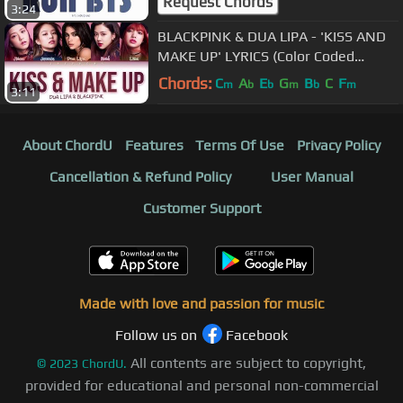
Request Chords
3:24
BLACKPINK & DUA LIPA - 'KISS AND
MAKE UP' LYRICS (Color Coded
Eng/Rom/Han)
Chords:
C
A
E
G
B
C
F
m
b
b
m
b
m
3:11
About ChordU
Features
Terms Of Use
Privacy Policy
Cancellation & Refund Policy
User Manual
Customer Support
Made with love and passion for music
Follow us on
Facebook
All contents are subject to copyright,
©
2023
ChordU.
provided for educational and personal non-commercial