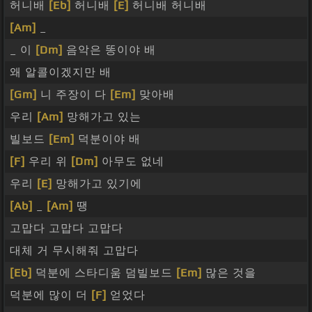
허니배
[Eb]
허니배
[E]
허니배 허니배
[Am]
_
_ 이
[Dm]
음악은 똥이야 배
왜 알콜이겠지만 배
[Gm]
니 주장이 다
[Em]
맞아배
우리
[Am]
망해가고 있는
빌보드
[Em]
덕분이야 배
[F]
우리 위
[Dm]
아무도 없네
우리
[E]
망해가고 있기에
[Ab]
_
[Am]
땡
고맙다 고맙다 고맙다
대체 거 무시해줘 고맙다
[Eb]
덕분에 스타디움 덤빌보드
[Em]
많은 것을
덕분에 많이 더
[F]
얻었다