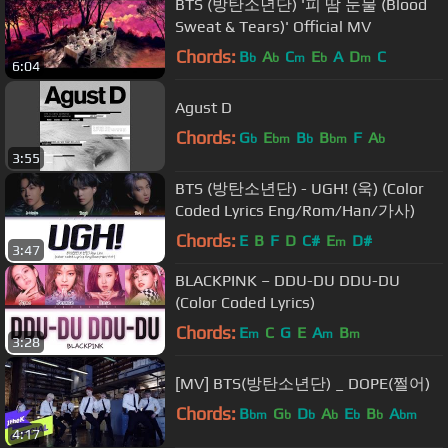
BTS (방탄소년단) '피 땀 눈물 (Blood
Sweat & Tears)' Official MV
Chords:
B
A
C
E
A
D
C
b
b
m
b
m
6:04
Agust D
Chords:
G
E
B
B
F
A
b
bm
b
bm
b
3:55
BTS (방탄소년단) - UGH! (욱) (Color
Coded Lyrics Eng/Rom/Han/가사)
Chords:
E
B
F
D
C#
E
D#
m
3:47
BLACKPINK – DDU-DU DDU-DU
(Color Coded Lyrics)
Chords:
E
C
G
E
A
B
m
m
m
3:28
[MV] BTS(방탄소년단) _ DOPE(쩔어)
Chords:
B
G
D
A
E
B
A
bm
b
b
b
b
b
bm
4:17