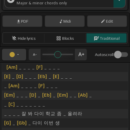
Major & minor chords only
PDF
Midi
Edit
Hide lyrics
Blocks
Traditional
Autoscroll
[Am]
_ _ _ _
[F]
_ _ _ _
[E]
_
[D]
_ _ _
[Eb]
_
[E]
_ _ _
_
[Am]
_ _ _ _
[F]
_ _ _
[Em]
_ _ _
[D]
_
[Eb]
_
[Em]
_ _
[Ab]
_
_
[C]
_ _ _ _ _ _ _
_ _ _ _ 잘 봐 다이 학교 좀 _ 올려라
[G]
_
[Gb]
_ 다이 이번 생