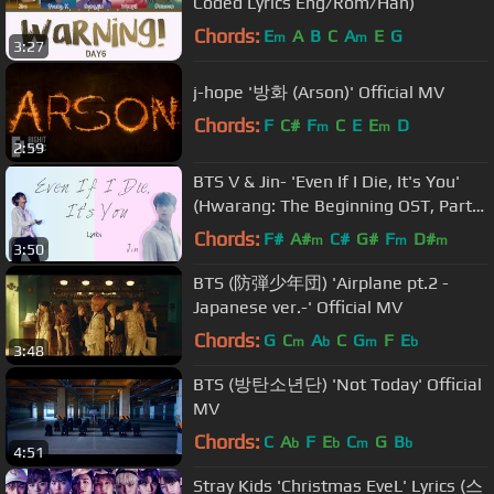
Coded Lyrics Eng/Rom/Han)
Chords:
E
A
B
C
A
E
G
m
m
3:27
j-hope '방화 (Arson)' Official MV
Chords:
F
C#
F
C
E
E
D
m
m
2:59
BTS V & Jin- 'Even If I Die, It's You'
(Hwarang: The Beginning OST, Part
2) [Han|Rom|Eng lyrics]
Chords:
F#
A#
C#
G#
F
D#
m
m
m
3:50
BTS (防弾少年団) 'Airplane pt.2 -
Japanese ver.-' Official MV
Chords:
G
C
A
C
G
F
E
m
b
m
b
3:48
BTS (방탄소년단) 'Not Today' Official
MV
Chords:
C
A
F
E
C
G
B
b
b
m
b
4:51
Stray Kids 'Christmas EveL' Lyrics (스