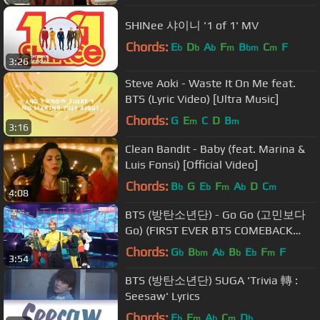
SHINee 샤이니 '1 of 1' MV
Chords:
E
D
A
F
B
C
F
b
b
b
m
bm
m
3:26
Steve Aoki - Waste It On Me feat.
BTS (Lyric Video) [Ultra Music]
Chords:
G
E
C
D
B
m
m
3:16
Clean Bandit - Baby (feat. Marina &
Luis Fonsi) [Official Video]
Chords:
B
G
E
F
A
D
C
b
b
m
b
m
4:08
BTS (방탄소년단) - Go Go (고민보다
Go) (FIRST EVER BTS COMEBACK
SHOW)
Chords:
G
B
A
B
E
F
F
b
bm
b
b
b
m
3:54
BTS (방탄소년단) SUGA 'Trivia 轉 :
Seesaw' Lyrics
Chords:
E
F
A
C
D
b
m
b
m
b