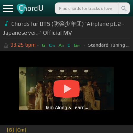
C
U
hord
Chords for BTS (防弾少年団) 'Airplane pt.2 -
Japanese ver.-' Official MV
93.25
bpm
Standard Tuning (EADGBE)
G
C
A
C
G
m
b
m
Jam Along & Learn...
[G]
[Cm]