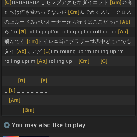
[G]
HAHAHAHA _ セレブアクセなダイエット
[Gm]
の俺
たちは何も変わってない飛
[Cm]
んでめくスリークロス
の上ルードみたいオーナーから行けばここだった
[Ab]
らI'm
[G]
rolling upI'm rolling upI'm rolling up
[Ab]
飛んでく
[Cm]
トイレ本当にブラザー世界中どこにでも
タイ
[Ab]
ミング
[G]
I'm rolling upI'm rolling upI'm
rolling upI'm
[Ab]
rolling up _
[Cm]
_ _
[G]
_ _ _ _ _
_ _
_ _ _
[G]
_ _ _
[F]
_ _
_
[C]
_ _ _ _ _ _ _
_
[Am]
_ _ _ _ _ _ _
_ _ _ _
[Gm]
_ _ _ _
You may also like to play