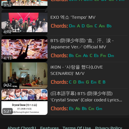
3:52
EXO 엑소 'Tempo' MV
Chords:
D
A
D
G
C
A
B
m
m
m
b
4:02
BTS (防弾少年団) '血、汗、涙 -
Japanese Ver.-' Official MV
Chords:
B
C
A
C
E
F
D
b
m
b
b
m
m
4:13
iKON - ‘사랑을 했다(LOVE
SCENARIO)’ M/V
Chords:
C
D
B
G
E
E
B
m
m
3:32
(日本語字幕) BTS (防弾少年団)
'Crystal Snow' (Color coded Lyrics
Kan/Rom/Eng)
Chords:
E
A
B
C
G
b
b
b
m
m
5:21
About ChordU
Features
Terms Of Use
Privacy Policy