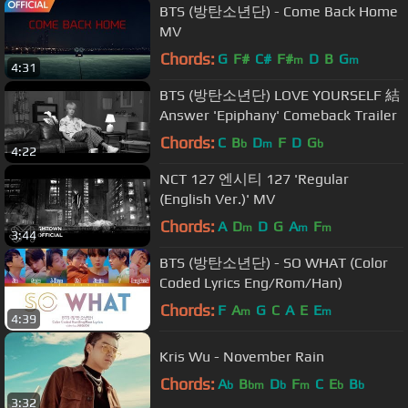
BTS (방탄소년단) - Come Back Home
MV
Chords:
G
F#
C#
F#
D
B
G
m
m
4:31
BTS (방탄소년단) LOVE YOURSELF 結
Answer 'Epiphany' Comeback Trailer
Chords:
C
B
D
F
D
G
b
m
b
4:22
NCT 127 엔시티 127 'Regular
(English Ver.)' MV
Chords:
A
D
D
G
A
F
m
m
m
3:44
BTS (방탄소년단) - SO WHAT (Color
Coded Lyrics Eng/Rom/Han)
Chords:
F
A
G
C
A
E
E
m
m
4:39
Kris Wu - November Rain
Chords:
A
B
D
F
C
E
B
b
bm
b
m
b
b
3:32