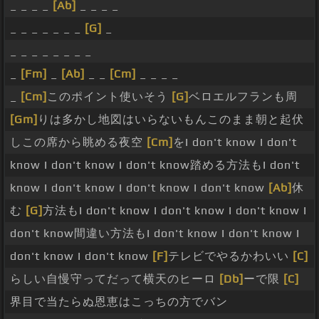
_ _ _ _
[Ab]
_ _ _ _
_ _ _ _ _ _ _
[G]
_
_ _ _ _ _ _ _ _
_
[Fm]
_
[Ab]
_ _
[Cm]
_ _ _ _
_
[Cm]
このポイント使いそう
[G]
ベロエルフランも周
[Gm]
りは多かし地図はいらないもんこのまま朝と起伏
しこの席から眺める夜空
[Cm]
をI don't know I don't
know I don't know I don't know踏める方法もI don't
know I don't know I don't know I don't know
[Ab]
休
む
[G]
方法もI don't know I don't know I don't know I
don't know間違い方法もI don't know I don't know I
don't know I don't know
[F]
テレビでやるかわいい
[C]
らしい自慢守ってだって横天のヒーロ
[Db]
ーで限
[C]
界目で当たらぬ恩恵はこっちの方でバン