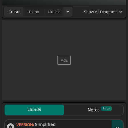
そして時
[C]
は来ている
Guitar
Piano
Ukulele
Show
All Diagrams
[C]
スインジロースインジロースインジロー
[Gm]
スイ
ンジロー
中で稼働
時に良くなってたまにダメなって
Chords
Beta
Notes
Simplified
VERSION: