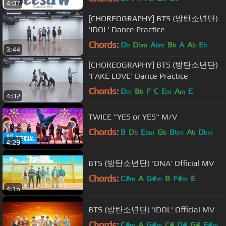
4:07
[CHOREOGRAPHY] BTS (방탄소년단)
'IDOL' Dance Practice
Chords:
D
D
A
B
A
A
E
b
bm
bm
b
b
b
3:44
[CHOREOGRAPHY] BTS (방탄소년단)
'FAKE LOVE' Dance Practice
Chords:
D
B
F
C
E
A
E
m
b
m
m
4:02
TWICE "YES or YES" M/V
Chords:
B
D
E
G
B
A
D
b
bm
b
bm
b
bm
4:29
BTS (방탄소년단) 'DNA' Official MV
Chords:
C#
A
G#
B
F#
E
m
m
m
4:16
BTS (방탄소년단) 'IDOL' Official MV
Chords:
C#
A
G#
C#
D#
G#
F#
m
m
m