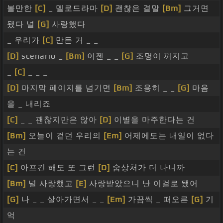
볼만한
[C]
_ 멜로드라마
[D]
괜찮은 결말
[Bm]
그거면
됐다 널
[G]
사랑했다
_ 우리가
[C]
만든 거 _ _
[D]
scenario _
[Bm]
이젠 _ _
[G]
조명이 꺼지고
_
[C]
_ _ _
[D]
마지막 페이지를 넘기면
[Bm]
조용히 _ _
[G]
마음
을 _ 내리죠
[C]
_ _ 괜찮지만은 않아
[D]
이별을 마주한다는 건
[Bm]
오늘이 겉던 우리의
[Em]
어제에도는 내일이 없다
는 건
[C]
아프긴 해도 또 그런
[D]
숨상처가 더 나니까
[Bm]
널 사랑했고
[E]
사랑받았으니 난 이걸로 됐어
[G]
나 _ _ 살아가면서 _ _
[Em]
가끔씩 _ 떠오른
[G]
기
억