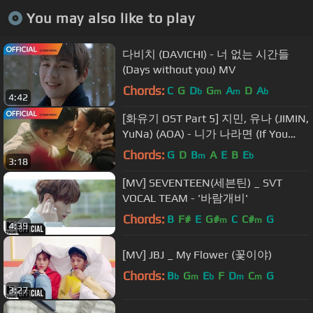
You may also like to play
다비치 (DAVICHI) - 너 없는 시간들
(Days without you) MV
Chords:
C
G
D
G
A
D
A
b
m
m
b
4:42
[화유기 OST Part 5] 지민, 유나 (JIMIN,
YuNa) (AOA) - 니가 나라면 (If You
Were Me) (Feat. 유회승 of N.Flying)
Chords:
G
D
B
A
E
B
E
m
b
3:18
MV
[MV] SEVENTEEN(세븐틴) _ SVT
VOCAL TEAM - '바람개비'
Chords:
B
F#
E
G#
C
C#
G
m
m
4:39
[MV] JBJ _ My Flower (꽃이야)
Chords:
B
G
E
F
D
C
G
b
m
b
m
m
3:27