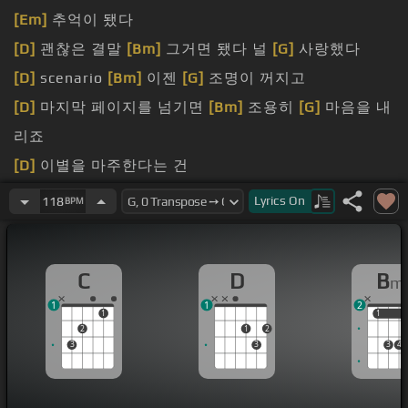
[Em]
추억이 됐다
[D]
괜찮은 결말
[Bm]
그거면 됐다 널
[G]
사랑했다
[D]
scenario
[Bm]
이젠
[G]
조명이 꺼지고
[D]
마지막 페이지를 넘기면
[Bm]
조용히
[G]
마음을 내
리죠
[D]
이별을 마주한다는 건
[Em]
어제에도는 내일이 없다는 건
Lyrics
On
118
BPM
[D]
숨상처가 더 나니까
[E]
사랑받았으니 난 이걸로 됐어
C
D
B
m
1
1
2
1
1
1
2
1
2
3
3
3
4