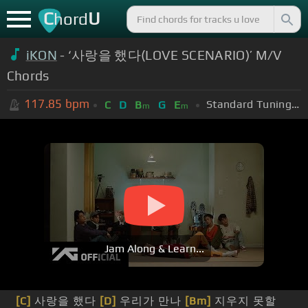
C
U
hord
iKON
- ‘사랑을 했다(LOVE SCENARIO)’ M/V
Chords
117.85
bpm
Standard Tuning (EADGBE)
C
D
B
G
E
m
m
Jam Along & Learn...
[C]
사랑을 했다
[D]
우리가 만나
[Bm]
지우지 못할