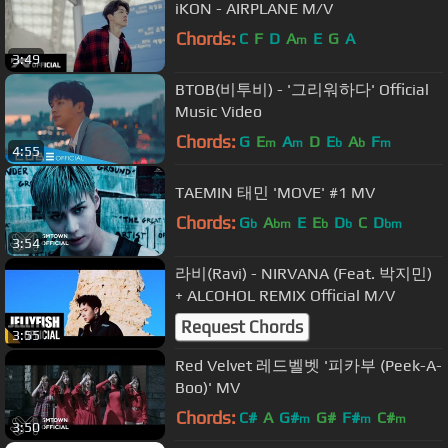
iKON - AIRPLANE M/V
Chords:
C
F
D
A
E
G
A
m
3:49
BTOB(비투비) - '그리워하다' Official
Music Video
Chords:
G
E
A
D
E
A
F
m
m
b
b
m
4:55
TAEMIN 태민 'MOVE' #1 MV
Chords:
G
A
E
E
D
C
D
b
bm
b
b
bm
3:54
라비(Ravi) - NIRVANA (Feat. 박지민)
+ ALCOHOL REMIX Official M/V
Request Chords
3:55
Red Velvet 레드벨벳 '피카부 (Peek-A-
Boo)' MV
Chords:
C#
A
G#
G#
F#
C#
m
m
m
3:50