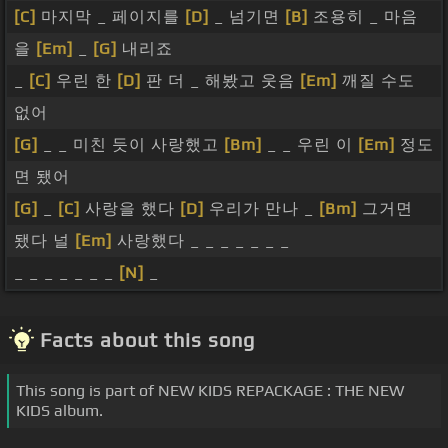
[C]
마지막 _ 페이지를
[D]
_ 넘기면
[B]
조용히 _ 마음
을
[Em]
_
[G]
내리죠
_
[C]
우린 한
[D]
판 더 _ 해봤고 웃음
[Em]
깨질 수도
없어
[G]
_ _ 미친 듯이 사랑했고
[Bm]
_ _ 우린 이
[Em]
정도
면 됐어
[G]
_
[C]
사랑을 했다
[D]
우리가 만나 _
[Bm]
그거면
됐다 널
[Em]
사랑했다 _ _ _ _ _ _ _
_ _ _ _ _ _ _
[N]
_
Facts about this song
This song is part of NEW KIDS REPACKAGE : THE NEW
KIDS album.