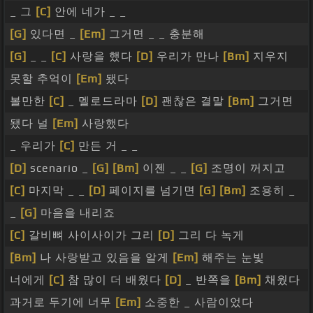
_ 그
[C]
안에 네가 _ _
[G]
있다면 _
[Em]
그거면 _ _ 충분해
[G]
_ _
[C]
사랑을 했다
[D]
우리가 만나
[Bm]
지우지
못할 추억이
[Em]
됐다
볼만한
[C]
_ 멜로드라마
[D]
괜찮은 결말
[Bm]
그거면
됐다 널
[Em]
사랑했다
_ 우리가
[C]
만든 거 _ _
[D]
scenario _
[G]
[Bm]
이젠 _ _
[G]
조명이 꺼지고
[C]
마지막 _ _
[D]
페이지를 넘기면
[G]
[Bm]
조용히 _
_
[G]
마음을 내리죠
[C]
갈비뼈 사이사이가 그리
[D]
그리 다 녹게
[Bm]
나 사랑받고 있음을 알게
[Em]
해주는 눈빛
너에게
[C]
참 많이 더 배웠다
[D]
_ 반쪽을
[Bm]
채웠다
과거로 두기에 너무
[Em]
소중한 _ 사람이었다