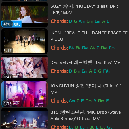
SUZY (수지) 'HOLIDAY (Feat. DPR
LIVE)' M/V
Chords:
D
G
A
G
E
A
E
m
m
m
4:16
iKON - 'BEAUTIFUL' DANCE PRACTICE
VIDEO
Chords:
B
E
G
A
C
D
C
b
b
m
b
m
m
3:17
Red Velvet 레드벨벳 'Bad Boy' MV
Chords:
D
B
E
A
B
G
F#
m
m
m
3:41
JONGHYUN 종현 '빛이 나 (Shinin’)'
MV
Chords:
A
C
F
D
A
G
E
m
m
m
2:59
BTS (방탄소년단) 'MIC Drop (Steve
Aoki Remix)' Official MV
Chords:
E
B
E
B
E
D
G
b
bm
b
b
b