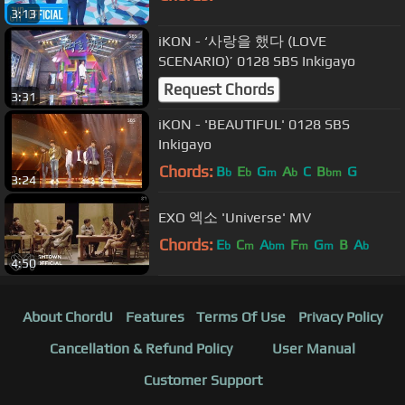
3:13
iKON - ‘사랑을 했다 (LOVE
SCENARIO)’ 0128 SBS Inkigayo
Request Chords
3:31
iKON - 'BEAUTIFUL' 0128 SBS
Inkigayo
Chords:
B
E
G
A
C
B
G
b
b
m
b
bm
3:24
EXO 엑소 'Universe' MV
Chords:
E
C
A
F
G
B
A
b
m
bm
m
m
b
4:50
About ChordU
Features
Terms Of Use
Privacy Policy
Cancellation & Refund Policy
User Manual
Customer Support