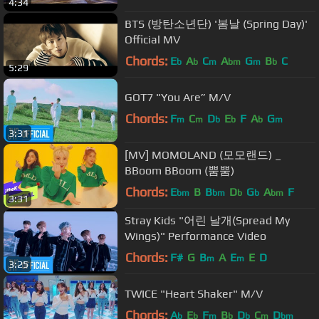
4:34
BTS (방탄소년단) '봄날 (Spring Day)'
Official MV
Chords:
E
A
C
A
G
B
C
b
b
m
bm
m
b
5:29
GOT7 "You Are” M/V
Chords:
F
C
D
E
F
A
G
m
m
b
b
b
m
3:31
[MV] MOMOLAND (모모랜드) _
BBoom BBoom (뿜뿜)
Chords:
E
B
B
D
G
A
F
bm
bm
b
b
bm
3:31
Stray Kids "어린 날개(Spread My
Wings)" Performance Video
Chords:
F#
G
B
A
E
E
D
m
m
3:25
TWICE "Heart Shaker" M/V
Chords:
A
E
F
B
D
C
D
b
b
m
b
b
m
bm