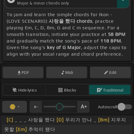
Major & minor chords only
To jam and learn the simple chords for Ikon -
(LOVE SCENARIO)
사랑을 했다 chords
, practice
playing Em, C, D, Bm, G and C in sequence. For a
smooth transition, initiate your practice at
58 BPM
and gradually match the song's pace of
118 BPM
.
Given the song's
key of G Major
, adjust the capo to
align with your vocal range and chord preference.
PDF
Midi
Edit
Hide lyrics
Blocks
Traditional
Autoscroll
[C]
_ _ _ 사랑을 했다
[D]
우리가 만나 _
[Bm]
지우지
못할
[Em]
추억이 됐다