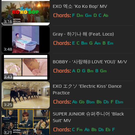
EXO 엑소 'Ko Ko Bop' MV
Chords:
F
D
G
D
C
A
m
m
b
3:16
Gray - 하기나 해 (Feat. Loco)
Chords:
E
C
B
G
A
B
E
m
m
m
3:48
BOBBY - ‘사랑해(I LOVE YOU)’ M/V
Chords:
A
D
G
B
B
G
m
m
3:43
EXO エクソ 'Electric Kiss' Dance
Practice
Chords:
A
G
B
B
D
F
E
b
b
bm
b
b
bm
3:25
SUPER JUNIOR 슈퍼주니어 'Black
Suit' MV
Chords:
C
F
A
B
D
E
F
m
b
b
b
b
3:21