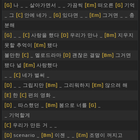
[G]
나 _ _ 살아가면서 _ _ 가끔씩
[Em]
떠오른
[G]
기억
_ 그
[C]
안에 네가 _
[G]
있다면 _ _
[Em]
그거면 _ _ 충
분해
[G]
_ _
[C]
사랑을 했다
[D]
우리가 만나 _
[Bm]
지우지
못할 추억이
[Em]
됐다
볼만한
[C]
_ 멜로드라마
[D]
괜찮은 결말
[Bm]
그거면
됐다 널
[Em]
사랑했다
_ _
[C]
네가 벌써 _
[D]
_ _ 그립지만
[Bm]
_ 그리워하지
[Em]
않으려 해
[E]
한
[C]
편의 영화 _
[D]
_ 따스했던 _
[Bm]
봄으로 너를
[G]
_
_ 기억할게
[C]
우리가 만든 거 _ _
[D]
scenario _
[Bm]
이젠 _ _
[Em]
조명이 꺼지고