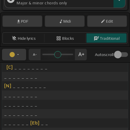
Major & minor chords only
PDF
Midi
Edit
Hide lyrics
Blocks
Traditional
Autoscroll
[C]
_ _ _ _ _ _ _ _
_ _ _ _ _ _ _ _
[N]
_ _ _ _ _ _ _ _
_ _ _ _ _ _ _ _
_ _ _ _ _ _ _ _
_ _ _ _ _ _ _ _
_ _ _ _ _ _
[Eb]
_ _