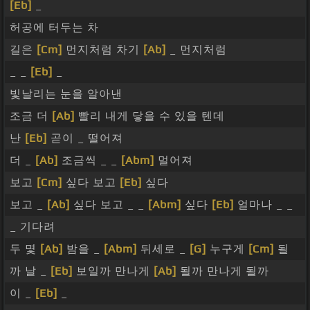
[Eb]
_
허공에 터두는 차
길은
[Cm]
먼지처럼 차기
[Ab]
_ 먼지처럼
_ _
[Eb]
_
빛날리는 눈을 알아낸
조금 더
[Ab]
빨리 내게 닿을 수 있을 텐데
난
[Eb]
곧이 _ 떨어져
더 _
[Ab]
조금씩 _ _
[Abm]
멀어져
보고
[Cm]
싶다 보고
[Eb]
싶다
보고 _
[Ab]
싶다 보고 _ _
[Abm]
싶다
[Eb]
얼마나 _ _
_ 기다려
두 몇
[Ab]
밤을 _
[Abm]
뒤세로 _
[G]
누구게
[Cm]
될
까 날 _
[Eb]
보일까 만나게
[Ab]
될까 만나게 될까
이 _
[Eb]
_