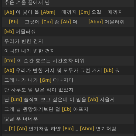
추운 겨울 끝에서 난
[Ab]
이 빛이 올
[Abm]
_ 때까지
[Cm]
오길 _ 때까지
_
[Eb]
_ 그곳에
[Cm]
좀
[Ab]
더 _ _
[Abm]
머물러줘 _
[Eb]
머물러줘
우리가 변한 건지
아니면 내가 변한 건지
[Cm]
이 순간 흐르는 시간조차 미워
[Ab]
우리가 변한 거지 뭐 모두가 그런 거지
[Eb]
뭐
그래 니가 니가
[Gm]
떠나지마
단 하루도 널 잊은 적이 없었지
난
[Cm]
솔직히 보고 싶은데 이 맘을
[Ab]
지울게
그게 널 원망하기보단 덜
[Eb]
아프지
빛날 뿐 너네뿐
_
[C]
[Ab]
연기처럼 하얀
[Fm]
_
[Abm]
연기처럼