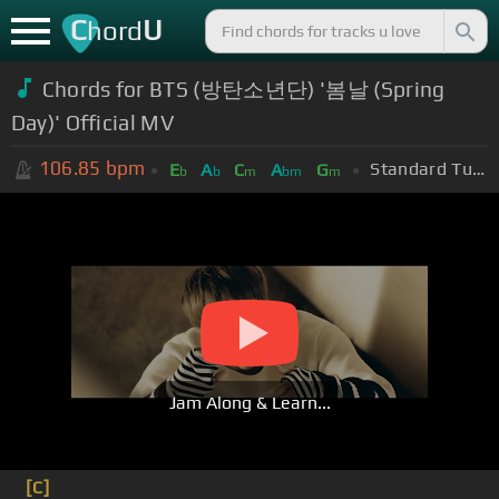
C
U
hord
Chords for BTS (방탄소년단) '봄날 (Spring
Day)' Official MV
106.85
bpm
Standard Tuning (EADGBE)
E
A
C
A
G
b
b
m
bm
m
Jam Along & Learn...
[C]