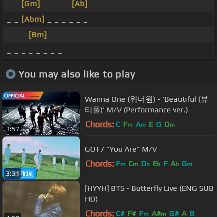
_ _
[Gm]
_ _ _ _
[Ab]
_ _
_ _
[Abm]
_ _ _ _ _ _
_ _ _
[Bm]
_ _ _ _ _
_ _ _ _ _ _ _ _
You may also like to play
Wanna One (워너원) - 'Beautiful (뷰
티풀)' M/V (Performance ver.)
Chords:
C
F
A
E
G
D
m
m
m
3:57
GOT7 "You Are” M/V
Chords:
F
C
D
E
F
A
G
m
m
b
b
b
m
3:31
[HYYH] BTS - Butterfly Live (ENG SUB
HD)
Chords:
C#
F#
F
A#
G#
A
B
m
m