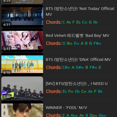
4:59
BTS (방탄소년단) 'Not Today' Official
MV
Chords:
C
A
F
E
C
G
B
b
b
m
b
4:51
Red Velvet 레드벨벳 'Bad Boy' MV
Chords:
D
B
E
A
B
G
F#
m
m
m
3:41
BTS (방탄소년단) 'DNA' Official MV
Chords:
C#
A
G#
B
F#
E
m
m
m
4:16
[MV] BTS(방탄소년단) _ I NEED U
Chords:
E
F
D
C
A
F
B
b
m
b
m
b
b
3:40
WINNER - 'FOOL' M/V
Chords:
E
A
A
A
B
D
G
bm
b
bm
bm