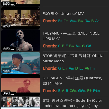
3:55
EXO 엑소 'Universe' MV
Chords:
E
C
A
F
G
B
A
b
m
bm
m
m
b
4:50
TAEYANG - 눈,코,입 (EYES, NOSE,
LIPS) M/V
Chords:
C
F
E
F
A
G
G#
m
m
4:36
BTOB(비투비) - '그리워하다' Official
Music Video
Chords:
G
E
A
D
E
A
F
m
m
b
b
m
4:55
G-DRAGON - '무제(無題) (Untitled,
2014)' M/V
Chords:
E
A
B
C#
G#
F#
F#
m
m
m
3:49
BTS (방탄소년단) - Butterfly (Color
Coded Han|Rom|Eng Lyrics) | by