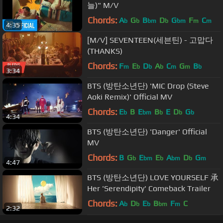
늘)" M/V
Chords:
A
G
B
D
G
F
C
b
b
bm
b
bm
m
m
4:35
[M/V] SEVENTEEN(세븐틴) - 고맙다
(THANKS)
Chords:
F
E
D
A
C
G
B
m
b
b
b
m
m
b
3:34
BTS (방탄소년단) 'MIC Drop (Steve
Aoki Remix)' Official MV
Chords:
E
B
E
B
E
D
G
b
bm
b
b
b
4:34
BTS (방탄소년단) 'Danger' Official
MV
Chords:
B
G
E
E
A
D
G
b
bm
b
bm
b
m
4:47
BTS (방탄소년단) LOVE YOURSELF 承
Her 'Serendipity' Comeback Trailer
Chords:
A
D
E
B
F
C
b
b
b
bm
m
2:32