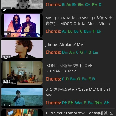
Chords:
G
A
E
G
C
F
D
b
b
m
m
m
4:39
Meng Jia & Jackson Wang (孟佳 & 王
嘉尔）- MOOD Official Music Video
Chords:
A
D
B
C
B
F
E
b
b
b
bm
b
4:05
j-hope 'Airplane' MV
Chords:
D
A
C
G
F
D
E
m
m
m
3:22
iKON - ‘사랑을 했다(LOVE
SCENARIO)’ M/V
Chords:
C
D
B
G
E
E
B
m
m
3:32
BTS (방탄소년단) 'Save ME' Official
MV
Chords:
C#
F#
A#
F
F
D#
A#
m
m
m
3:37
JJ Project "Tomorrow, Today(내일, 오