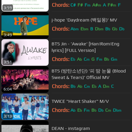
Yankat
Chords:
C#
F#
F
A#
A
F#
F
m
m
m
3:59
j-hope 'Daydream (백일몽)' MV
Chords:
A
E
B
D
B
G
D
bm
bm
bm
b
b
b
3:49
BTS Jin - 'Awake' [Han|Rom|Eng
lyrics] [FULL Version]
Chords:
E
A
C
G
F
B
G
b
b
m
m
b
m
3:51
BTS (방탄소년단) '피 땀 눈물 (Blood
Sweat & Tears)' Official MV
Chords:
B
A
C
E
A
D
C
b
b
m
b
m
6:04
TWICE "Heart Shaker" M/V
Chords:
A
E
F
B
D
C
D
b
b
m
b
b
m
bm
3:13
DEAN - instagram