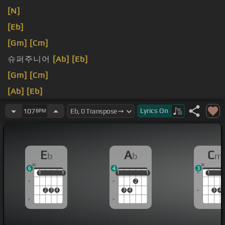
[N]
[Eb]
[Gm]
[Cm]
슈퍼주니어
[Ab]
[Eb]
[Gm]
[Cm]
[Ab]
[Eb]
[Gm]
[Cm]
Lyrics
On
107
BPM
E
A
C
b
b
m
6
4
3
1
1
1
1
1
1
1
1
1
1
1
2
2
3
4
3
4
3
4