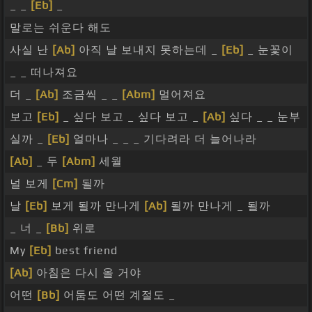
_ _
[Eb]
_
말로는 쉬운다 해도
사실 난
[Ab]
아직 날 보내지 못하는데 _
[Eb]
_ 눈꽃이
_ _ 떠나져요
더 _
[Ab]
조금씩 _ _
[Abm]
멀어져요
보고
[Eb]
_ 싶다 보고 _ 싶다 보고 _
[Ab]
싶다 _ _ 눈부
실까 _
[Eb]
얼마나 _ _ _ 기다려라 더 늘어나라
[Ab]
_ 두
[Abm]
세월
널 보게
[Cm]
될까
날
[Eb]
보게 될까 만나게
[Ab]
될까 만나게 _ 될까
_ 너 _
[Bb]
위로
My
[Eb]
best friend
[Ab]
아침은 다시 올 거야
어떤
[Bb]
어둠도 어떤 계절도 _