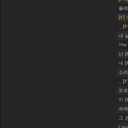
플레이
[F]
_
[F
내 
The
난
[
내
[
소리
_
[F
모르
이
[
속에
그 
I n