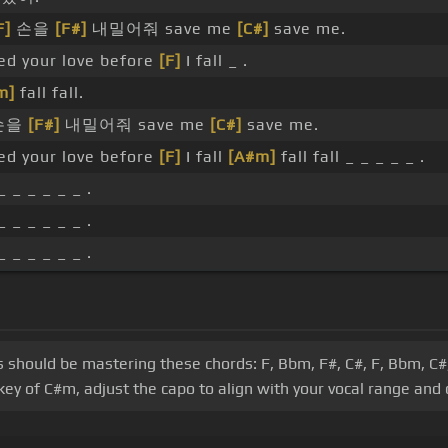
F]
손을
[F#]
내밀어줘 save me
[C#]
save me.
eed your love before
[F]
I fall _ .
m]
fall fall.
손을
[F#]
내밀어줘 save me
[C#]
save me.
eed your love before
[F]
I fall
[A#m]
fall fall _ _ _ _ _ .
_ _ _ _ _ _ .
_ _ _ _ _ _ .
_ _ _ _ _ _ .
s should be mastering these chords: F, Bbm, F#, C#, F, Bbm, C#, 
ey of C#m, adjust the capo to align with your vocal range and