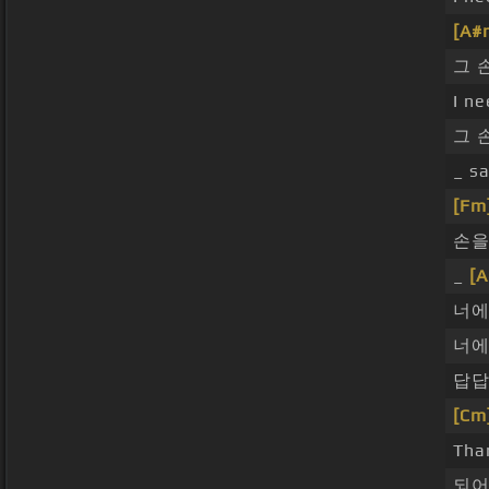
[A#
그 
I n
그 
_ s
[Fm
손
_
[
너에
너에
답답
[Cm
Tha
되어