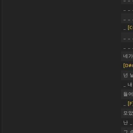
_ _
_ _
_
[C
_ _
_ _
네가
[D#
넌 날
_ 
들어
_
[F
모았
난 
그 