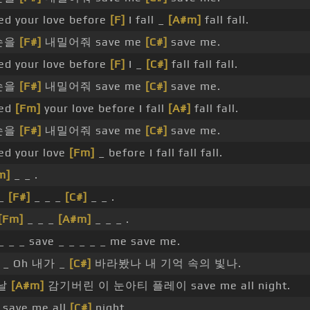
eed your love before
[F]
I fall _
[A#m]
fall fall.
손을
[F#]
내밀어줘 save me
[C#]
save me.
eed your love before
[F]
I _
[C#]
fall fall fall.
손을
[F#]
내밀어줘 save me
[C#]
save me.
eed
[Fm]
your love before I fall
[A#]
fall fall.
손을
[F#]
내밀어줘 save me
[C#]
save me.
eed your love
[Fm]
_ before I fall fall fall.
m]
_ _ .
 _
[F#]
_ _ _
[C#]
_ _ .
[Fm]
_ _ _
[A#m]
_ _ _ .
_ _ _ save _ _ _ _ _ me save me.
_ Oh 내가 _
[C#]
바라봤나 내 기억 속의 빛나.
날
[A#m]
감기버린 이 눈아티 플레이 save me all night.
save me all
[C#]
night.