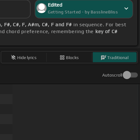
Edited
Getting Started - by BasslineBliss
, F#, C#, F, A#m, C#, F and F#
in sequence. For best
 and chord preference, remembering the
key of C#
Hide lyrics
Blocks
Traditional
Autoscroll