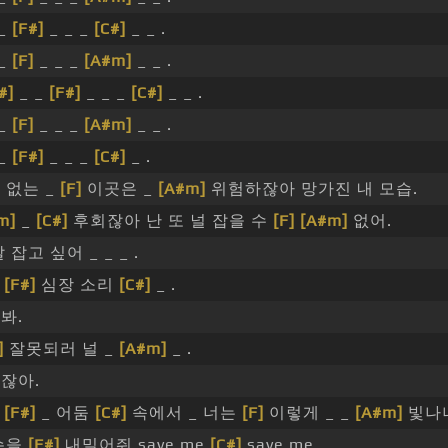
 _
[F#]
_ _ _
[C#]
_ _ .
 _
[F]
_ _ _
[A#m]
_ _ .
#]
_ _
[F#]
_ _ _
[C#]
_ _ .
 _
[F]
_ _ _
[A#m]
_ _ .
 _
[F#]
_ _ _
[C#]
_ .
 없는 _
[F]
이곳은 _
[A#m]
위험하잖아 망가진 내 모습.
m]
_
[C#]
후회잖아 난 또 널 잡을 수
[F]
[A#m]
없어.
 잡고 싶어 _ _ _ .
내
[F#]
심장 소리
[C#]
_ .
봐.
]
잘못되러 널 _
[A#m]
_ .
잖아.
_
[F#]
_ 어둠
[C#]
속에서 _ 너는
[F]
이렇게 _ _
[A#m]
빛나
손을
[F#]
내밀어줘 save me
[C#]
save me.