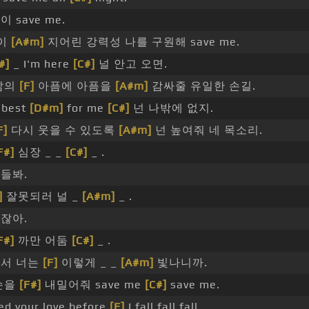
 save me.
이
[A#m]
지어린 강력성 나를 구원해 save me.
#]
_ I'm here
[C#]
널 안고 오면.
삶의
[F]
아픔에 아픔을
[A#m]
감싸줄 유일한 손길.
 best
[D#m]
for me
[C#]
넌 나밖에 없지.
F]
다시 웃을 수 있도록
[A#m]
넌 높여줘 네 목소리.
F#]
심장 _ _
[C#]
_ .
들봐.
]
잘못되러 널 _
[A#m]
_ .
잖아.
F#]
까만 어둠
[C#]
_ .
서 너는
[F]
이렇게 _ _
[A#m]
빛나니까.
손을
[F#]
내밀어줘 save me
[C#]
save me.
eed your love before
[F]
I fall fall fall.