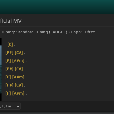
icial MV
Tuning:
Standard Tuning (EADGBE)
Capo:
+0
fret
[C]
.
[F#]
[C#]
.
[F]
[A#m]
.
[F#]
[C#]
.
[F]
[A#m]
.
[F#]
[C#]
.
[F]
[A#m]
.
[C#]
[F#]
[C#]
.