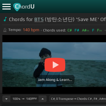
C
U
hord
Chords for
BTS
(방탄소년단) 'Save ME' Off
140
bpm
Tempo:
Chords used:
C#
F#
A#
F
F
m
m
Jam Along & Learn...
100
➙
140
BPM
%