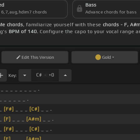
ed
Bass
s 6,7,aug,hdim7 chords
Advance chords for bass
Me chords
, familiarize yourself with these
chords - F, A#m
ng's
BPM of 140
. Configure the capo to your vocal range
Edit
This Version
Gold
.
C#
+0
Key:
_ _ _ _ _ _ _ _ .
_ _ _ _ _ _ .
 _
[F#]
_ _ _
[C#]
_ _ .
 _
[F]
_ _ _
[A#m]
_ _ .
 _
[F#]
_ _ _
[C#]
_ _ .
 _
[F]
_ _ _
[A#m]
_ _ .