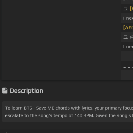
그
[
I n
[A#
그 
I n
_ _ 
_ _ 
_ _ 
Description
To learn BTS - Save ME chords with lyrics, your primary focu
escalate to the song's tempo of 140 BPM. Given the song's k