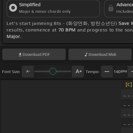
Simplified
Advanc
Major & minor chords only
Include
Let's start jamming Bts - (화양연화, 방탄소년단)
Save 
results, commence at
70 BPM
and progress to the so
Major
.
Download
PDF
Download
Midi
Font Size:
Tempo:
140
BPM
[C]
_ _ 
_ _
_ _
_ _
_ _