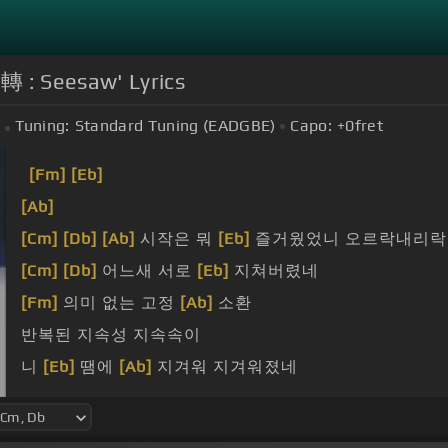
 : Seesaw' Lyrics
Tuning:
Standard Tuning (EADGBE)
Capo:
+0
fret
[Fm]
[Eb]
[Ab]
[Cm]
[Db]
[Ab]
시작은 뭐
[Eb]
즐거웠었니 오르락내리락
[Cm]
[Db]
어느새 서로
[Eb]
지쳐버렸네
[Fm]
의미 없는 고정
[Ab]
소환
반복된 지속성 지속속이
니
[Eb]
땜에
[Ab]
지겨워 지겨워졌네
바쁜 게 지속성 지속속이