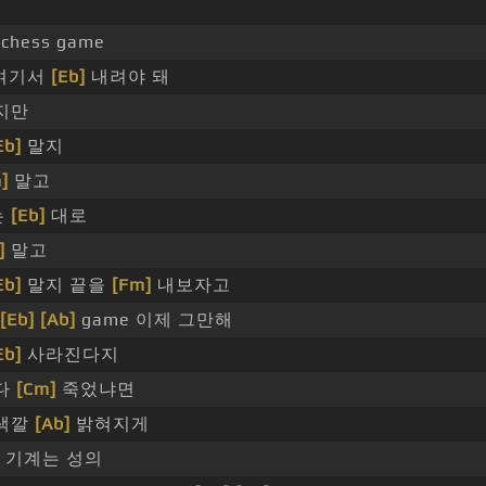
hess game
여기서
[Eb]
내려야 돼
지만
Eb]
말지
]
말고
는
[Eb]
대로
]
말고
Eb]
말지 끝을
[Fm]
내보자고
[Eb]
[Ab]
game 이제 그만해
Eb]
사라진다지
 다
[Cm]
죽었냐면
 색깔
[Ab]
밝혀지게
 기계는 성의