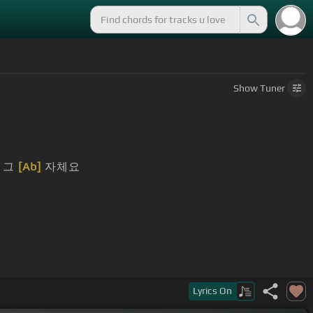
Show
Tuner
 그
[Ab]
자체요
Lyrics
On