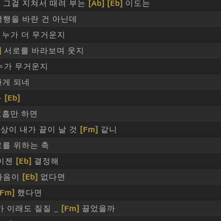
 그걸 지쳐서 때려 부는
[Ab]
[Eb]
이도는
평행을 바란 건 아닌데
누가 더 무거운지
]
서로를 바라보며 웃지
누가 무거운지
하게 되네
구
[Eb]
흡만 하면
상이 내가 끝이 날 것
[Fm]
같니
로를 위하는 축
 이젠
[Eb]
결정해
마음이
[Eb]
없다면
[Fm]
했다면
 이래도 질질 _
[Fm]
끌었을까