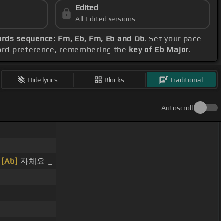
Edited
All Edited versions
ords sequence: Fm, Eb, Fm, Eb and Db
. Set your pace
chord preference, remembering the
key of Eb Major
.
Hide lyrics
Blocks
Traditional
Autoscroll
그
[Ab]
자체요 _