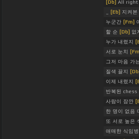
[Db]
All right
_
[Eb]
지켜본 c
누군간
[Fm]
할 순
[Db]
없
누가 내렸지
[
서로 눈치
[Fm
그저 마음 가
질색 끌지
[Db
이제 내렸지
[
반복된 chess
사람이 잠깐
[
한 명이 없음
또 서로 높은
애매한 식임병