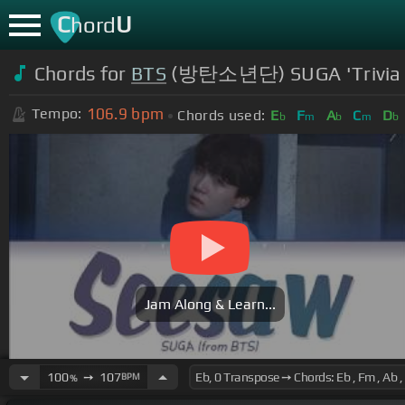
C
U
hord
Chords for
BTS
(방탄소년단) SUGA 'Trivia 轉
106.9
bpm
Tempo:
Chords used:
E
F
A
C
D
b
m
b
m
b
Jam Along & Learn...
100
➙
107
BPM
%