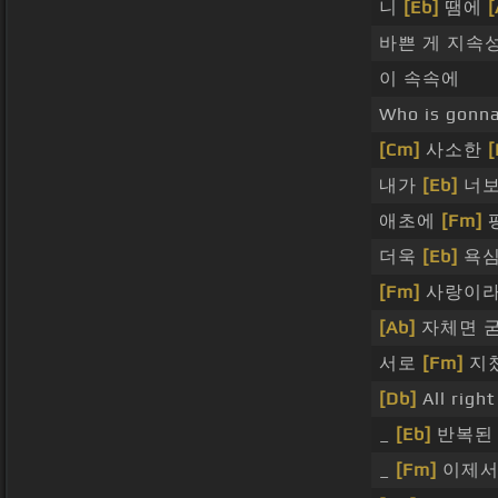
니
[Eb]
땜에
[
바쁜 게 지속
이 속속에
Who is gonn
[Cm]
사소한
내가
[Eb]
너보
애초에
[Fm]
더욱
[Eb]
욕심
[Fm]
사랑이라
[Ab]
자체면 굳
서로
[Fm]
지쳤
[Db]
All right
_
[Eb]
반복된 c
_
[Fm]
이제서