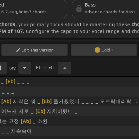
ed
Bass
s 6,7,aug,hdim7 chords
Advance chords for bass
 chords
, your primary focus should be mastering these
ch
PM of 107
. Configure the capo to your vocal range and 
Edit
This Version
Gold
.
Eb
+0
Key:
 _
[Eb]
_ _ _
 _ _ _
_
[Ab]
시작은 뭐 _
[Eb]
즐거웠었니 _ _ _ _ 오르락내리락 
 어느새 서로 _
[Eb]
지쳐버렸네 _
없는 고정
[Ab]
_ 소환
_ _ 지속속이