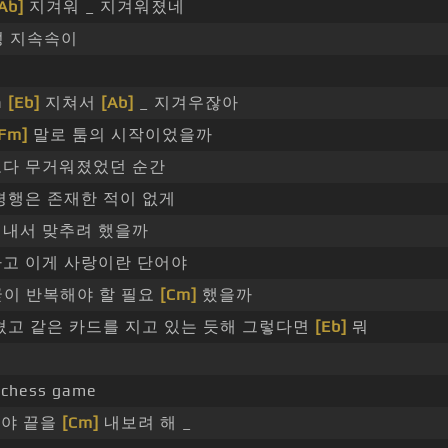
Ab]
지겨워 _ 지겨워졌네
성 지속속이
a
[Eb]
지쳐서
[Ab]
_ 지겨우잖아
[Fm]
말로 툼의 시작이었을까
다 무거워졌었던 순간
평행은 존재한 적이 없게
내서 맞추려 했을까
고 이게 사랑이란 단어야
이 반복해야 할 필요
[Cm]
했을까
고 같은 카드를 지고 있는 듯해 그렇다면
[Eb]
뭐
hess game
야 끝을
[Cm]
내보려 해 _