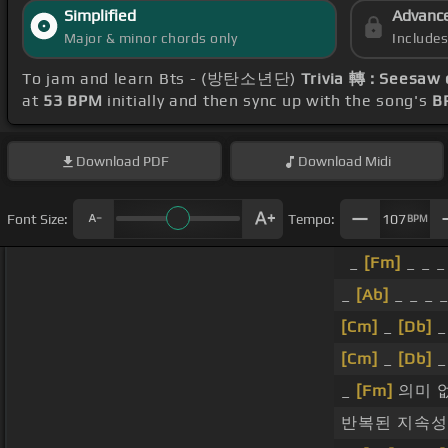
Simplified
Advanc
Major & minor chords only
Include
To jam and learn Bts - (방탄소년단)
Trivia 轉 : Seesaw
at
53 BPM
initially and then sync up with the song's
B
Download
PDF
Download
Midi
Font Size:
Tempo:
107
BPM
_
[Fm]
_ _ _
_
[Ab]
_ _ _ _
[Cm]
_
[Db]
[Cm]
_
[Db]
_
_
[Fm]
의미 
반복된 지속성 